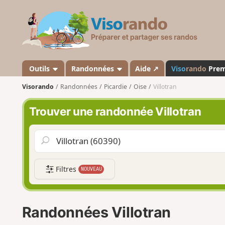
V
i
s
o
r
a
Outils
Randonnées
Aide ↗
Viso
rando
Pre
n
Visorando
Randonnées
Picardie
Oise
Villotran
d
o
Trouver une randonnée Villotran
Filtres
NOUVEAU
Randonnées Villotran