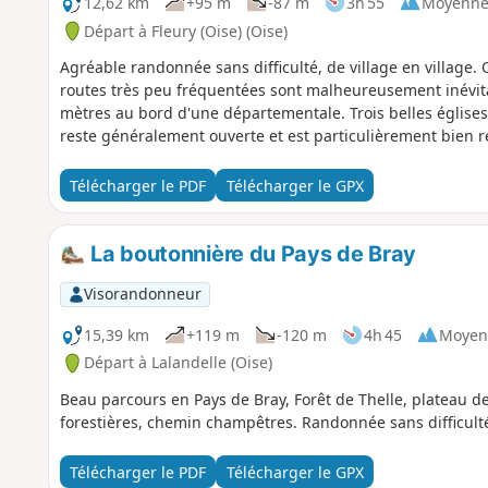
12,62 km
+95 m
-87 m
3h 55
Moyenn
Départ à Fleury (Oise) (Oise)
Agréable randonnée sans difficulté, de village en village.
routes très peu fréquentées sont malheureusement inévita
mètres au bord d'une départementale. Trois belles églises 
reste généralement ouverte et est particulièrement bien r
Télécharger le PDF
Télécharger le GPX
La boutonnière du Pays de Bray
Visorandonneur
15,39 km
+119 m
-120 m
4h 45
Moyen
Départ à Lalandelle (Oise)
Beau parcours en Pays de Bray, Forêt de Thelle, plateau de
forestières, chemin champêtres. Randonnée sans difficulté
Télécharger le PDF
Télécharger le GPX