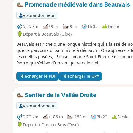
Promenade médiévale dans Beauvais
Visorandonneur
5,55 km
+9 m
-9 m
1h 35
Facile
Départ à Beauvais (Oise)
Beauvais est riche d'une longue histoire qui a laissé de 
que ce parcours urbain invite à découvrir. On apprécier
les ruelles pavées, l'Église romane Saint-Étienne et, en po
Pierre qui s'élève d'un seul jet vers le ciel.
Télécharger le PDF
Télécharger le GPX
Sentier de la Vallée Droite
Visorandonneur
9,70 km
+186 m
-188 m
3h 20
Facile
Départ à Ons-en-Bray (Oise)