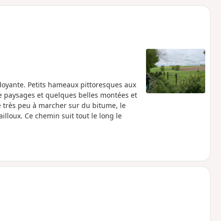
o
a
i
m
p
doyante. Petits hameaux pittoresques aux
de paysages et quelques belles montées et
très peu à marcher sur du bitume, le
illoux. Ce chemin suit tout le long le