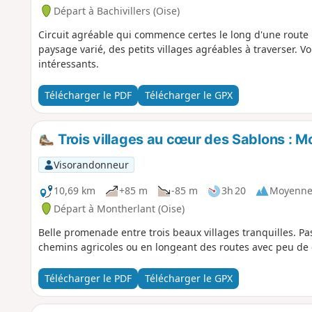
Départ à Bachivillers (Oise)
Circuit agréable qui commence certes le long d'une route
paysage varié, des petits villages agréables à traverser.
intéressants.
Télécharger le PDF
Télécharger le GPX
Trois villages au cœur des Sablons : Mo
Visorandonneur
10,69 km
+85 m
-85 m
3h 20
Moyenn
Départ à Montherlant (Oise)
Belle promenade entre trois beaux villages tranquilles. Pa
chemins agricoles ou en longeant des routes avec peu de c
Télécharger le PDF
Télécharger le GPX