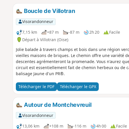
Boucle de Villotran
Visorandonneur
7,15 km
+87 m
-87 m
2h 20
Facile
Départ à Villotran (Oise)
Jolie balade à travers champs et bois dans une région ver
vieilles maisons de briques. Le chemin offre une variété 
descentes agrémenteront la promenade. Vous n'aurez que 
circuit est essentiellement fait de chemin herbeux ou de ca
balisage Jaune d'un PR®.
Télécharger le PDF
Télécharger le GPX
Autour de Montchevreuil
Visorandonneur
13,06 km
+108 m
-116 m
4h 00
Facile