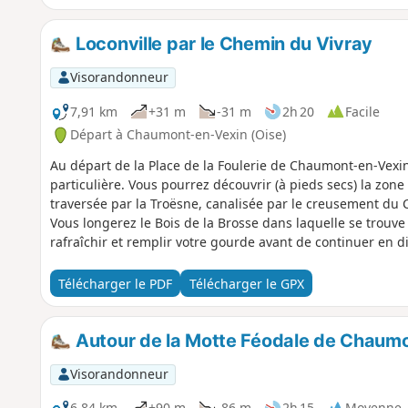
Loconville par le Chemin du Vivray
Visorandonneur
7,91 km
+31 m
-31 m
2h 20
Facile
Départ à Chaumont-en-Vexin (Oise)
Au départ de la Place de la Foulerie de Chaumont-en-Vexi
particulière. Vous pourrez découvrir (à pieds secs) la zon
traversée par la Troësne, canalisée par le creusement du
Vous longerez le Bois de la Brosse dans laquelle se trouv
rafraîchir et remplir votre gourde avant de continuer en 
sens en éveil, vous pourrez capter les signes de la diversi
Loconville, vous pourrez voir l'église dans laquelle se sont
Télécharger le PDF
Télécharger le GPX
Votre itinéraire vous fera revenir ensuite par le château d
Autour de la Motte Féodale de Chaum
Visorandonneur
6,84 km
+90 m
-86 m
2h 15
Moyenne