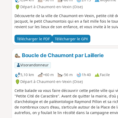
Départ à Chaumont-en-Vexin (Oise)
Découverte de la ville de Chaumont-en-Vexin, petite cité de
Jacquot, le petit Chaumontois qui en a fait mille fois le to
revient sur les lieux de son enfance, et vous invite à le suiv
Télécharger le PDF
Télécharger le GPX
Boucle de Chaumont par Laillerie
Visorandonneur
5,10 km
+60 m
-56 m
1h 40
Facile
Départ à Chaumont-en-Vexin (Oise)
Cette balade va vous faire découvrir cette petite ville qui v
"Petite Cité de Caractère". Avant de quitter la mairie, d'où
d'archéologie et de paléontologie Raymond Pillon et sa ri
de nombreux cours d’eau, s’articule autour de la Place de
autrefois, on y foulait le lin récolté dans la campagne en