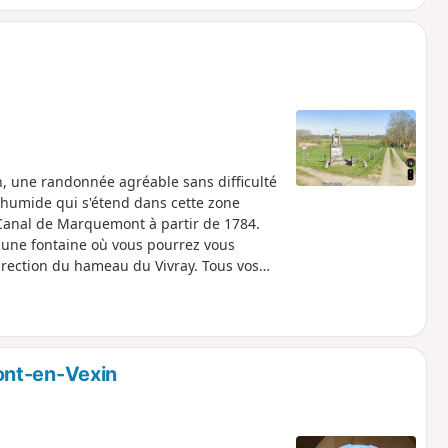
n, une randonnée agréable sans difficulté
e humide qui s'étend dans cette zone
 Canal de Marquemont à partir de 1784.
e une fontaine où vous pourrez vous
direction du hameau du Vivray. Tous vos
té que recèle cette plaine humide. A
 mariés Sylvie Vartan et Johnny Halliday.
e Rebetz et de son magnifique golf.
ont-en-Vexin