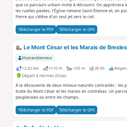
que ce parcours urbain invite à découvrir. On apprécier
les ruelles pavées, l'Église romane Saint-Étienne et, en po
Pierre qui s'élève d'un seul jet vers le ciel.
Télécharger le PDF
Télécharger le GPX
Le Mont César et les Marais de Bresles
Visorandonneur
12,02 km
+110 m
-105 m
3h 45
Moyen
Départ à Hermes (Oise)
À la découverte de deux milieux naturels contrastés : les 
butte du Mont César et les marais en contrebas. Un parcour
peupleraies ou entre les champs.
Télécharger le PDF
Télécharger le GPX