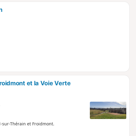
o
a
n
i
m
p
Froidmont et la Voie Verte
e
l-sur-Thérain et Froidmont.