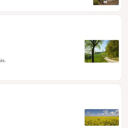
e
is.