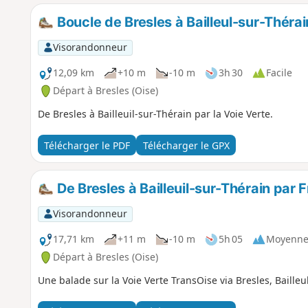
Boucle de Bresles à Bailleul-sur-Thérai
Visorandonneur
12,09 km
+10 m
-10 m
3h 30
Facile
Départ à Bresles (Oise)
De Bresles à Bailleuil-sur-Thérain par la Voie Verte.
Télécharger le PDF
Télécharger le GPX
De Bresles à Bailleuil-sur-Thérain par 
Visorandonneur
17,71 km
+11 m
-10 m
5h 05
Moyenn
Départ à Bresles (Oise)
Une balade sur la Voie Verte TransOise via Bresles, Bailleu