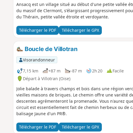
Ansacq est un village situé au début d'une petite vallée ét
du massif de Clermont, s'élargissant progressivement pour
du Thérain, petite vallée étroite et verdoyante.
Télécharger le PDF
Télécharger le GPX
Boucle de Villotran
Visorandonneur
7,15 km
+87 m
-87 m
2h 20
Facile
Départ à Villotran (Oise)
Jolie balade à travers champs et bois dans une région ver
vieilles maisons de briques. Le chemin offre une variété 
descentes agrémenteront la promenade. Vous n'aurez que 
circuit est essentiellement fait de chemin herbeux ou de ca
balisage Jaune d'un PR®.
Télécharger le PDF
Télécharger le GPX