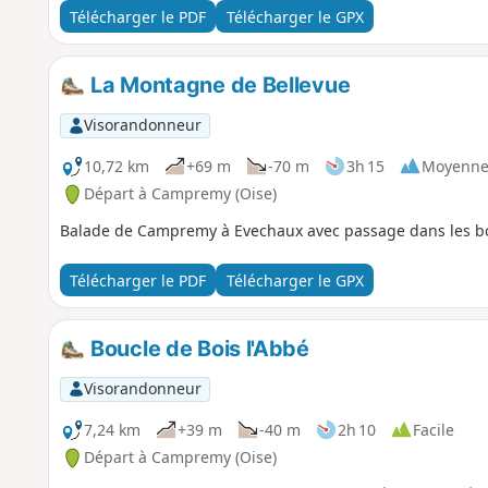
Télécharger le PDF
Télécharger le GPX
La Montagne de Bellevue
Visorandonneur
10,72 km
+69 m
-70 m
3h 15
Moyenn
Départ à Campremy (Oise)
Balade de Campremy à Evechaux avec passage dans les bo
Télécharger le PDF
Télécharger le GPX
Boucle de Bois l'Abbé
Visorandonneur
7,24 km
+39 m
-40 m
2h 10
Facile
Départ à Campremy (Oise)