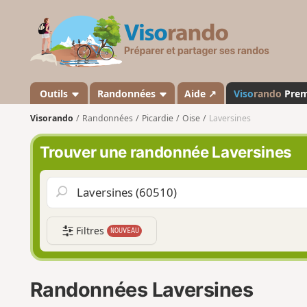
V
i
s
o
r
a
Outils
Randonnées
Aide ↗
Viso
rando
Pre
n
Visorando
Randonnées
Picardie
Oise
Laversines
d
o
Trouver une randonnée Laversines
Filtres
NOUVEAU
Randonnées Laversines