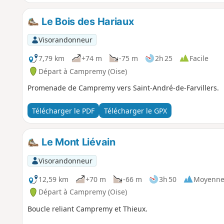
Le Bois des Hariaux
Visorandonneur
7,79 km
+74 m
-75 m
2h 25
Facile
Départ à Campremy (Oise)
Promenade de Campremy vers Saint-André-de-Farvillers.
Télécharger le PDF
Télécharger le GPX
Le Mont Liévain
Visorandonneur
12,59 km
+70 m
-66 m
3h 50
Moyenn
Départ à Campremy (Oise)
Boucle reliant Campremy et Thieux.