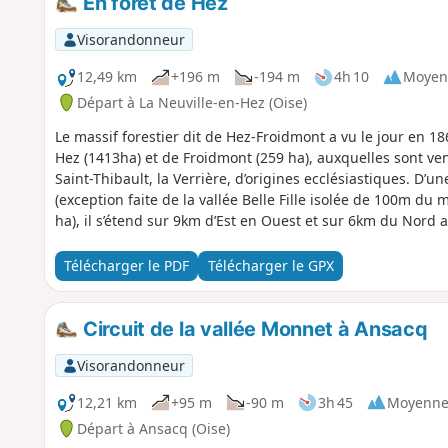
En forêt de Hez
Visorandonneur
12,49 km
+196 m
-194 m
4h 10
Moyen
Départ à La Neuville-en-Hez (Oise)
Le massif forestier dit de Hez-Froidmont a vu le jour en 1
Hez (1413ha) et de Froidmont (259 ha), auxquelles sont ven
Saint-Thibault, la Verrière, d’origines ecclésiastiques. D’u
(exception faite de la vallée Belle Fille isolée de 100m du
ha), il s’étend sur 9km d’Est en Ouest et sur 6km du Nord 
Télécharger le PDF
Télécharger le GPX
Circuit de la vallée Monnet à Ansacq
Visorandonneur
12,21 km
+95 m
-90 m
3h 45
Moyenn
Départ à Ansacq (Oise)