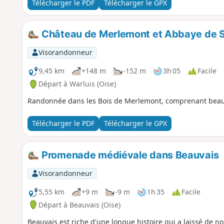
Télécharger le PDF
Télécharger le GPX
Château de Merlemont et Abbaye de S
Visorandonneur
9,45 km
+148 m
-152 m
3h 05
Facile
Départ à Warluis (Oise)
Randonnée dans les Bois de Merlemont, comprenant beauc
Télécharger le PDF
Télécharger le GPX
Promenade médiévale dans Beauvais
Visorandonneur
5,55 km
+9 m
-9 m
1h 35
Facile
Départ à Beauvais (Oise)
Beauvais est riche d'une longue histoire qui a laissé de 