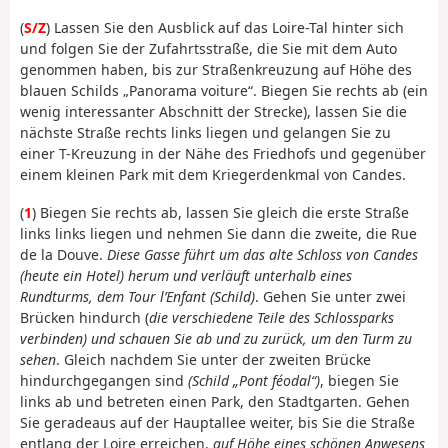
(
S/Z
) Lassen Sie den Ausblick auf das Loire-Tal hinter sich
und folgen Sie der Zufahrtsstraße, die Sie mit dem Auto
genommen haben, bis zur Straßenkreuzung auf Höhe des
blauen Schilds „Panorama voiture“. Biegen Sie rechts ab (ein
wenig interessanter Abschnitt der Strecke), lassen Sie die
nächste Straße rechts links liegen und gelangen Sie zu
einer T-Kreuzung in der Nähe des Friedhofs und gegenüber
einem kleinen Park mit dem Kriegerdenkmal von Candes.
(
1
) Biegen Sie rechts ab, lassen Sie gleich die erste Straße
links links liegen und nehmen Sie dann die zweite, die Rue
de la Douve.
Diese Gasse führt um das alte Schloss von Candes
(heute ein Hotel) herum und verläuft unterhalb eines
Rundturms, dem Tour l’Enfant (Schild)
. Gehen Sie unter zwei
Brücken hindurch (
die verschiedene Teile des Schlossparks
verbinden) und schauen Sie ab und zu zurück, um den Turm zu
sehen
. Gleich nachdem Sie unter der zweiten Brücke
hindurchgegangen sind
(Schild „Pont féodal“)
, biegen Sie
links ab und betreten einen Park, den Stadtgarten. Gehen
Sie geradeaus auf der Hauptallee weiter, bis Sie die Straße
entlang der Loire erreichen,
auf Höhe eines schönen Anwesens