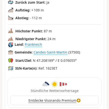
Zurück zum Start:
Ja
Aufstieg:
+ 109 m
Abstieg:
- 112 m
Höchster Punkt:
87 m
Niedrigster Punkt:
24 m
Land:
Frankreich
Gemeinde:
Candes-Saint-Martin
(37500)
Start/Ziel:
N 47.208189° / E 0.076055°
IGN-Karte(n):
Ref. 1623ET
Stündliche Wettervorhersage
Entdecke Visorando Premium