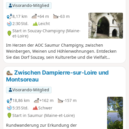
Jagdsaison.
Visorando-Mitglied
8,17 km
+64 m
-63 m
2:30 Std.
Leicht
Start in Souzay-Champigny (Maine-
et-Loire)
Im Herzen der AOC Saumur Champigny, zwischen
Weinbergen, Weinen und Höhlenwohnungen. Entdecken
Sie das Dorf Souzay, sein Kulturerbe und die Vielfalt
unserer Landschaften an der Loire.
Zwischen Dampierre-sur-Loire und
Montsoreau
Visorando-Mitglied
18,86 km
+162 m
-157 m
5:35 Std.
Schwer
Start in Saumur (Maine-et-Loire)
Rundwanderung zur Erkundung der