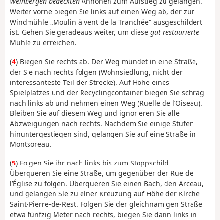
Weinbergen bedeckten
Anhöhen zum Aufstieg zu gelangen.
Weiter vorne biegen Sie links auf einen Weg ab, der zur
Windmühle „Moulin à vent de la Tranchée“ ausgeschildert
ist. Gehen Sie geradeaus weiter, um diese
gut restaurierte
Mühle zu erreichen.
(
4
) Biegen Sie rechts ab. Der Weg mündet in eine Straße,
der Sie nach rechts folgen (Wohnsiedlung, nicht der
interessanteste Teil der Strecke). Auf Höhe eines
Spielplatzes und der Recyclingcontainer biegen Sie schräg
nach links ab und nehmen einen Weg (Ruelle de l’Oiseau).
Bleiben Sie auf diesem Weg und ignorieren Sie alle
Abzweigungen nach rechts. Nachdem Sie einige Stufen
hinuntergestiegen sind, gelangen Sie auf eine Straße in
Montsoreau.
(
5
) Folgen Sie ihr nach links bis zum Stoppschild.
Überqueren Sie eine Straße, um gegenüber der Rue de
l’Église zu folgen. Überqueren Sie einen Bach, den Arceau,
und gelangen Sie zu einer Kreuzung auf Höhe der Kirche
Saint-Pierre-de-Rest. Folgen Sie der gleichnamigen Straße
etwa fünfzig Meter nach rechts, biegen Sie dann links in