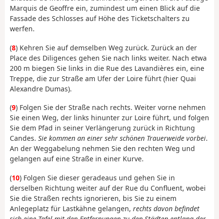
Marquis de Geoffre ein, zumindest um einen Blick auf die
Fassade des Schlosses auf Höhe des Ticketschalters zu
werfen.
(
8
) Kehren Sie auf demselben Weg zurück. Zurück an der
Place des Diligences gehen Sie nach links weiter. Nach etwa
200 m biegen Sie links in die Rue des Lavandières ein, eine
Treppe, die zur Straße am Ufer der Loire führt (hier Quai
Alexandre Dumas).
(
9
) Folgen Sie der Straße nach rechts. Weiter vorne nehmen
Sie einen Weg, der links hinunter zur Loire führt, und folgen
Sie dem Pfad in seiner Verlängerung zurück in Richtung
Candes.
Sie kommen an einer sehr schönen Trauerweide vorbei
.
An der Weggabelung nehmen Sie den rechten Weg und
gelangen auf eine Straße in einer Kurve.
(
10
) Folgen Sie dieser geradeaus und gehen Sie in
derselben Richtung weiter auf der Rue du Confluent, wobei
Sie die Straßen rechts ignorieren, bis Sie zu einem
Anlegeplatz für Lastkähne gelangen,
rechts davon befindet
sich eine Tafel mit den Entfernungen zu den Städten entlang der