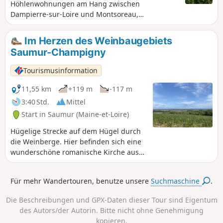
Höhlenwohnungen am Hang zwischen
Dampierre-sur-Loire und Montsoreau,
abwechselnd durch die Weinberge von Souzay -
Champigny mit dem ungewöhnlichen „Clos
Im Herzen des Weinbaugebiets
Cristal“, der von Menschenhand und Erosion
Saumur-Champigny
geformten Tuffstein-Felswand, die die Loire
überragt, sowie die bemerkenswerten Dörfer mit
Tourismusinformation
ihrem Kulturerbe und das linke Ufer der wilden
Loire.
11,55 km
+119 m
-117 m
3:40 Std.
Mittel
Start in Saumur (Maine-et-Loire)
Hügelige Strecke auf dem Hügel durch
die Weinberge. Hier befinden sich eine
wunderschöne romanische Kirche aus
dem 14. Jahrhundert und das
Herrenhaus von Morains, in dem
Für mehr Wandertouren, benutze unsere
Suchmaschine
.
Marguerite d'Anjou gestorben sein soll.
Dampierre-sur-Loire ist auch als
Die Beschreibungen und GPX-Daten dieser Tour sind Eigentum
Gemeinde der Appellation Saumur-
des Autors/der Autorin. Bitte nicht ohne Genehmigung
Champigny bekannt. Achtung: Bei
kopieren.