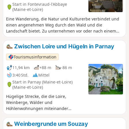
Start in Fontevraud-l'Abbaye
(Maine-et-Loire)
Eine Wanderung, die Natur und Kulturerbe verbindet und
einen angenehmen Weg durch den Wald und die
Landschaft bietet. Zu unternehmen vor oder nach einem
Besuch der Abtei, die eine Hochburg der romanischen
Kunst ist.
Zwischen Loire und Hügeln in Parnay
Tourismusinformation
11,94 km
+88 m
-86 m
3:40 Std.
Mittel
Start in Parnay (Maine-et-Loire)
(Maine-et-Loire)
Hügelige Strecke, die die Loire,
Weinberge, Wälder und
Höhlenwohnungen miteinander
verbindet. Achtung! Bei Hochwasser ist
ein Abschnitt am Ufer der Loire
Weinbergrunde um Souzay
unpassierbar. Vorsicht während der