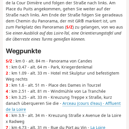
de la Cour Dimière und folgen der Straße nach links. Am
Place du Puits angekommen, gehen Sie weiter auf der
Straße nach links. Am Ende der Straße folgen Sie geradeaus
dem Chemin du Panorama, der mit GR® markiert ist, um
zum Parkplatz des Panoramas (
S/Z
) zu gelangen, von wo aus
Sie
einen Ausblick auf das Loire-Tal, eine Orientierungstafel und
die Überreste eines Turms genießen können.
Wegpunkte
S/Z
: km 0 - alt. 84 m - Panorama von Candes
1
: km 0.47 - alt. 64 m - Park, Kriegerdenkmal
2
: km 1.09 - alt. 33 m - Hotel mit Skulptur und befestigtem
Weg rechts
3
: km 1.6 - alt. 51 m - Place des Dames in Tourzel
4
: km 2.51 - alt. 81 m - Windmühle von La Tranchée
5
: km 3.25 - alt. 33 m - Kreuzung Treppe x Straße, kurz
danach überqueren Sie die -
Arceau (cours d'eau) - Affluent
de la Loire
6
: km 3.9 - alt. 34 m - Kreuzung Straße x Avenue de la Loire
x Radweg
7
: km 4.73 - alt. 31 m - Rue du Port au Vin -
La Loire