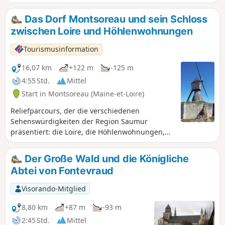
entdecken kann. Die Rundwanderung erfolgt gegen den
Uhrzeigersinn auf dem Hügel, um eine angenehme Strecke
Das Dorf Montsoreau und sein Schloss
durch den Wald und Ausblicke auf das rechte Ufer der Loire
zwischen Loire und Höhlenwohnungen
zu genießen.
Tourismusinformation
16,07 km
+122 m
-125 m
4:55 Std.
Mittel
Start in Montsoreau (Maine-et-Loire)
Reliefparcours, der die verschiedenen
Sehenswürdigkeiten der Region Saumur
präsentiert: die Loire, die Höhlenwohnungen,
die Weinberge im Wechsel mit Wald- und
Feuchtgebieten. Achtung, der Weg ist bei
Der Große Wald und die Königliche
Hochwasser der Loire und/oder starken
Abtei von Fontevraud
Niederschlägen unbegehbar.
Visorando-Mitglied
8,80 km
+87 m
-93 m
2:45 Std.
Mittel