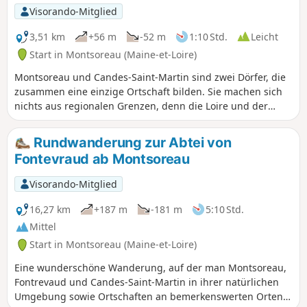
Visorando-Mitglied
3,51 km
+56 m
-52 m
1:10 Std.
Leicht
Start in Montsoreau (Maine-et-Loire)
Montsoreau und Candes-Saint-Martin sind zwei Dörfer, die
zusammen eine einzige Ortschaft bilden. Sie machen sich
nichts aus regionalen Grenzen, denn die Loire und der
Hang verbinden sie.Auf dieser Route kann man die Reihe
weißer Häuser entlang des Flusses und den Zusammenfluss
Rundwanderung zur Abtei von
mit der Vienne entdecken.Ein Spaziergang, den man bei
Fontevraud ab Montsoreau
Sonnenaufgang unternehmen sollte, um das Licht auf den
Fassaden in vollen Zügen zu genießen. Achtung: Eine
Visorando-Mitglied
aktuelle Meldung (Juni 2026) weist auf eine Unterbrechung
der Route hin, vermutlich aufgrund eines Erdrutschs
16,27 km
+187 m
-181 m
5:10 Std.
oberhalb von Candes-St-Martin (noch zu bestätigen).
Mittel
Start in Montsoreau (Maine-et-Loire)
Eine wunderschöne Wanderung, auf der man Montsoreau,
Fontrevaud und Candes-Saint-Martin in ihrer natürlichen
Umgebung sowie Ortschaften an bemerkenswerten Orten