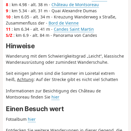
8
: km 4.98 - alt. 38 m -
Château de Montsoreau
9
: km 5.34 - alt. 31 m - Quai Alexandre Dumas
10
: km 6.05 - alt. 34 m - Kreuzung Wanderweg x Straße,
Zusammenfluss der -
Bord de Vienne
11
: km 6.34 - alt. 41 m -
Candes Saint Martin
S/Z
: km 6.9 - alt. 84 m - Panorama von Candes
Hinweise
Wanderung mit dem Schwierigkeitsgrad „Leicht“, klassische
Wanderausrüstung oder zumindest Wanderschuhe.
Seit einigen Jahren sind die Sommer im Loiretal extrem
heiß,
Achtung
: Auf der Strecke gibt es nicht viel Schatten
Informationen zur Besichtigung des Château de
Montsoreau finden Sie
hier
Einen Besuch wert
Fotoalbum
hier
Entdecken Sie weitere Wanderungen in dieser Gegend, die