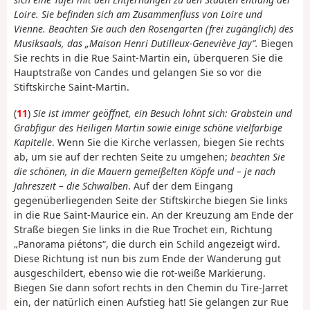
Loire. Sie befinden sich am Zusammenfluss von Loire und
Vienne.
Beachten Sie auch den Rosengarten (frei zugänglich) des
Musiksaals, das „Maison Henri Dutilleux-Geneviève Jay“.
Biegen
Sie rechts in die Rue Saint-Martin ein, überqueren Sie die
Hauptstraße von Candes und gelangen Sie so vor die
Stiftskirche Saint-Martin.
(
11
)
Sie ist immer geöffnet, ein Besuch lohnt sich: Grabstein und
Grabfigur des Heiligen Martin sowie einige schöne vielfarbige
Kapitelle
. Wenn Sie die Kirche verlassen, biegen Sie rechts
ab, um sie auf der rechten Seite zu umgehen;
beachten Sie
die schönen, in die Mauern gemeißelten Köpfe und – je nach
Jahreszeit – die Schwalben
. Auf der dem Eingang
gegenüberliegenden Seite der Stiftskirche biegen Sie links
in die Rue Saint-Maurice ein. An der Kreuzung am Ende der
Straße biegen Sie links in die Rue Trochet ein, Richtung
„Panorama piétons“, die durch ein Schild angezeigt wird.
Diese Richtung ist nun bis zum Ende der Wanderung gut
ausgeschildert, ebenso wie die rot-weiße Markierung.
Biegen Sie dann sofort rechts in den Chemin du Tire-Jarret
ein, der natürlich einen Aufstieg hat! Sie gelangen zur Rue