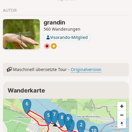
Hochwasser ist ein Abschnitt am Ufer
der Loire unpassierbar.
AUTOR
grandin
560 Wanderungen
Visorando-Mitglied
Maschinell übersetzte Tour -
Originalversion
Wanderkarte
6
7
5
8
9
3
2
10