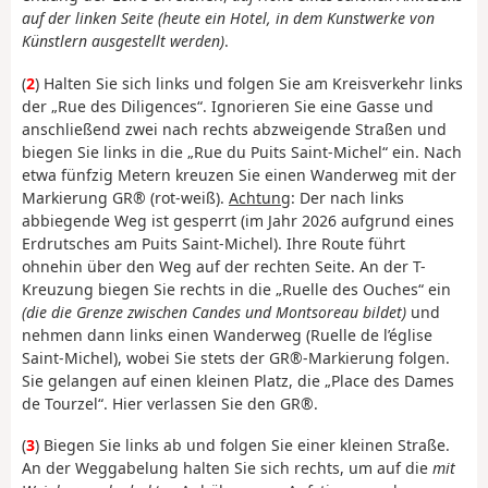
auf der linken Seite (heute ein Hotel, in dem Kunstwerke von
Künstlern ausgestellt werden)
.
(
2
) Halten Sie sich links und folgen Sie am Kreisverkehr links
der „Rue des Diligences“. Ignorieren Sie eine Gasse und
anschließend zwei nach rechts abzweigende Straßen und
biegen Sie links in die „Rue du Puits Saint-Michel“ ein. Nach
etwa fünfzig Metern kreuzen Sie einen Wanderweg mit der
Markierung GR® (rot-weiß).
Achtung
: Der nach links
abbiegende Weg ist gesperrt (im Jahr 2026 aufgrund eines
Erdrutsches am Puits Saint-Michel). Ihre Route führt
ohnehin über den Weg auf der rechten Seite. An der T-
Kreuzung biegen Sie rechts in die „Ruelle des Ouches“ ein
(die die Grenze zwischen Candes und Montsoreau bildet)
und
nehmen dann links einen Wanderweg (Ruelle de l’église
Saint-Michel), wobei Sie stets der GR®-Markierung folgen.
Sie gelangen auf einen kleinen Platz, die „Place des Dames
de Tourzel“. Hier verlassen Sie den GR®.
(
3
) Biegen Sie links ab und folgen Sie einer kleinen Straße.
An der Weggabelung halten Sie sich rechts, um auf die
mit