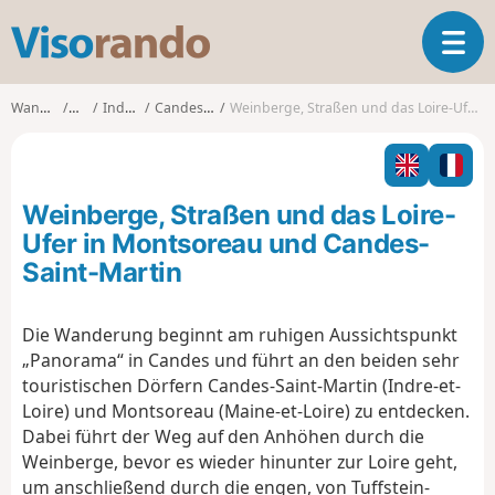
V
T
i
o
s
g
o
Wanderungen
Centre
Indre-et-Loire
Candes-Saint-Martin
Weinberge, Straßen und das Loire-Ufer in Montsoreau und Candes-Saint-Martin
g
r
l
a
e
n
n
d
Weinberge, Straßen und das Loire-
a
o
v
Ufer in Montsoreau und Candes-
i
Saint-Martin
g
a
t
Die Wanderung beginnt am ruhigen Aussichtspunkt
i
„Panorama“ in Candes und führt an den beiden sehr
o
touristischen Dörfern Candes-Saint-Martin (Indre-et-
n
Loire) und Montsoreau (Maine-et-Loire) zu entdecken.
Dabei führt der Weg auf den Anhöhen durch die
Weinberge, bevor es wieder hinunter zur Loire geht,
um anschließend durch die engen, von Tuffstein-