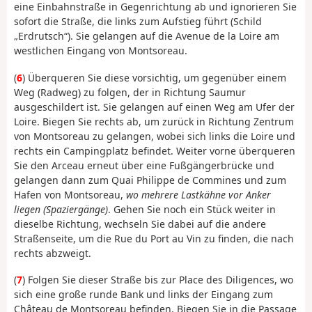
eine Einbahnstraße in Gegenrichtung ab und ignorieren Sie
sofort die Straße, die links zum Aufstieg führt (Schild
„Erdrutsch“). Sie gelangen auf die Avenue de la Loire am
westlichen Eingang von Montsoreau.
(
6
) Überqueren Sie diese vorsichtig, um gegenüber einem
Weg (Radweg) zu folgen, der in Richtung Saumur
ausgeschildert ist. Sie gelangen auf einen Weg am Ufer der
Loire. Biegen Sie rechts ab, um zurück in Richtung Zentrum
von Montsoreau zu gelangen, wobei sich links die Loire und
rechts ein Campingplatz befindet. Weiter vorne überqueren
Sie den Arceau erneut über eine Fußgängerbrücke und
gelangen dann zum Quai Philippe de Commines und zum
Hafen von Montsoreau,
wo mehrere Lastkähne vor Anker
liegen (Spaziergänge)
. Gehen Sie noch ein Stück weiter in
dieselbe Richtung, wechseln Sie dabei auf die andere
Straßenseite, um die Rue du Port au Vin zu finden, die nach
rechts abzweigt.
(
7
) Folgen Sie dieser Straße bis zur Place des Diligences, wo
sich eine große runde Bank und links der Eingang zum
Château de Montsoreau befinden. Biegen Sie in die Passage