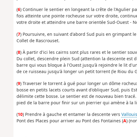
(
6
) Continuer le sentier en longeant la crête de l'Agulier pa
fois atteinte une pointe rocheuse sur votre droite, continu
votre droite et atteindre une barre orientée Sud-Ouest - N
(
7
) Poursuivre, en suivant d'abord Sud puis en grimpant le
Collet de Rascrouset.
(
8
) À partir d'ici les cairns sont plus rares et le sentier souv
Du collet, descendre plein Sud (attention la descente est dif
barre qui vous bloque à l'Ouest jusqu'à rejoindre le lit d'u
de ce ruisseau jusqu'à longer un petit torrent (le Riou du 
(
9
) Traverser le torrent à gué pour longer un dôme rocheux
bosse en petits lacets courts avant d'obliquer Sud, puis Es
délimite cette bosse. Le sentier est de nouveau bien tracé.
pied de la barre pour finir sur un pierrier qui amène à la l
(
10
) Prendre à gauche et entamer la descente vers
Valloui
Pont des Places pour arriver au Pont des Fontaines (
A
) (no