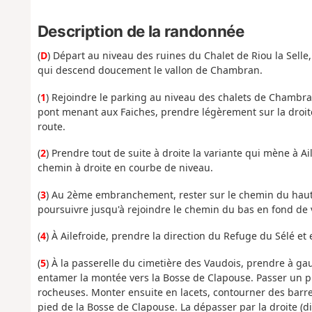
Description de la randonnée
(
D
) Départ au niveau des ruines du Chalet de Riou la Selle
qui descend doucement le vallon de Chambran.
(
1
) Rejoindre le parking au niveau des chalets de Chambran
pont menant aux Faiches, prendre légèrement sur la droit
route.
(
2
) Prendre tout de suite à droite la variante qui mène à 
chemin à droite en courbe de niveau.
(
3
) Au 2ème embranchement, rester sur le chemin du haut q
poursuivre jusqu'à rejoindre le chemin du bas en fond de v
(
4
) À Ailefroide, prendre la direction du Refuge du Sélé et
(
5
) À la passerelle du cimetière des Vaudois, prendre à ga
entamer la montée vers la Bosse de Clapouse. Passer un pr
rocheuses. Monter ensuite en lacets, contourner des barre
pied de la Bosse de Clapouse. La dépasser par la droite (di