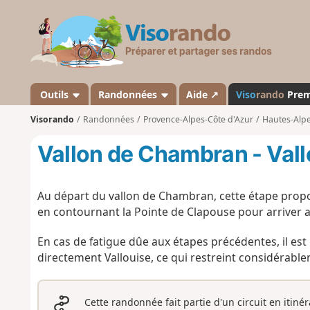
V
i
s
o
r
a
Outils
Randonnées
Aide ↗
Viso
rando
Pre
n
Visorando
Randonnées
Provence-Alpes-Côte d'Azur
Hautes-Alp
d
o
Vallon de Chambran - Vall
Au départ du vallon de Chambran, cette étape propos
en contournant la Pointe de Clapouse pour arriver a
En cas de fatigue dûe aux étapes précédentes, il est
directement Vallouise, ce qui restreint considérable
Cette randonnée fait partie d'un circuit en itiné