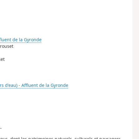
ffluent de la Gyronde
crouset
set
s d'eau) - Affluent de la Gyronde
.
tous, dont les patrimoines naturels, culturels et paysagers