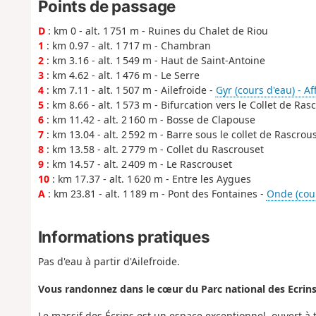
Points de passage
D
: km 0 - alt. 1 751 m - Ruines du Chalet de Riou
1
: km 0.97 - alt. 1 717 m - Chambran
2
: km 3.16 - alt. 1 549 m - Haut de Saint-Antoine
3
: km 4.62 - alt. 1 476 m - Le Serre
4
: km 7.11 - alt. 1 507 m - Ailefroide -
Gyr (cours d'eau) - A
5
: km 8.66 - alt. 1 573 m - Bifurcation vers le Collet de Ras
6
: km 11.42 - alt. 2 160 m - Bosse de Clapouse
7
: km 13.04 - alt. 2 592 m - Barre sous le collet de Rascrou
8
: km 13.58 - alt. 2 779 m - Collet du Rascrouset
9
: km 14.57 - alt. 2 409 m - Le Rascrouset
10
: km 17.37 - alt. 1 620 m - Entre les Aygues
A
: km 23.81 - alt. 1 189 m - Pont des Fontaines -
Onde (cour
Informations pratiques
Pas d'eau à partir d'Ailefroide.
Vous randonnez dans le cœur du Parc national des Ecrins
Le massif des Écrins est un espace exceptionnel, ouvert à 