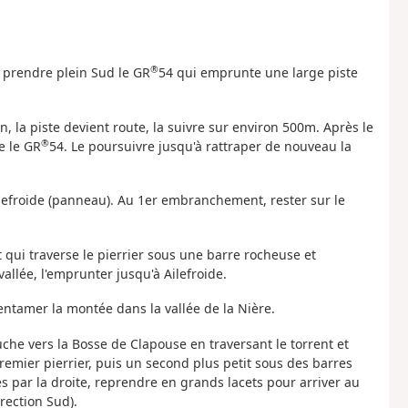
®
, prendre plein Sud le GR
54 qui emprunte une large piste
, la piste devient route, la suivre sur environ 500m. Après le
®
e le GR
54. Le poursuivre jusqu'à rattraper de nouveau la
Ailefroide (panneau). Au 1er embranchement, rester sur le
ui traverse le pierrier sous une barre rocheuse et
allée, l'emprunter jusqu'à Ailefroide.
 entamer la montée dans la vallée de la Nière.
uche vers la Bosse de Clapouse en traversant le torrent et
emier pierrier, puis un second plus petit sous des barres
s par la droite, reprendre en grands lacets pour arriver au
rection Sud).