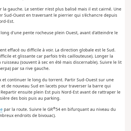
r la gauche. Le sentier n'est plus balisé mais il est cairné. Une
er Sud-Ouest en traversant le pierrier qui s'échancre depuis
ord-Est.
 long d'une pente rocheuse plein Ouest, avant d'atteindre le
ent effacé ou difficile à voir. La direction globale est le Sud.
ficile et glissante car parfois très caillouteuse). Longer la
n ruisseau (souvent à sec en été mais discernable). Suivre le lit
Gerpa) par sa rive gauche.
 et continuer le long du torrent. Partir Sud-Ouest sur une
t et de nouveau Sud en lacets pour traverser la barre qui
 Repartir ensuite plein Est puis Nord-Est avant de rattraper le
isière des bois puis au parking.
®
se
par la route. Suivre le GR
54 en bifurquant au niveau du
mbreux endroits de bivouac).