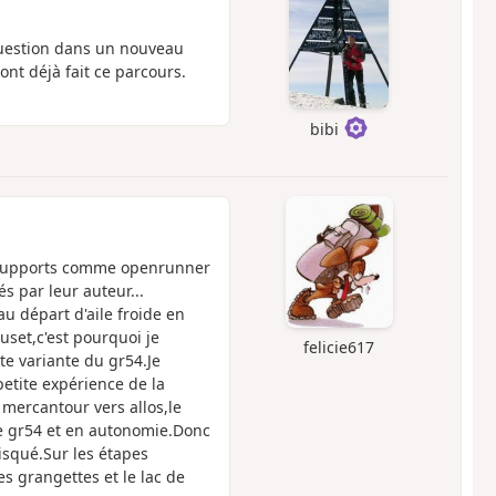
question dans un nouveau
nt déjà fait ce parcours.
bibi
es supports comme openrunner
s par leur auteur...
au départ d'aile froide en
ouset,c'est pourquoi je
felicie617
tte variante du gr54.Je
etite expérience de la
mercantour vers allos,le
 le gr54 et en autonomie.Donc
risqué.Sur les étapes
es grangettes et le lac de