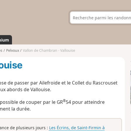
mium
es
Pelvoux
Vallon de Chambran - Vallouise
ouise
e de passer par Ailefroide et le Collet du Rascrouset
ux abords de Vallouise.
®
 possible de couper par le GR
54 pour atteindre
ment la durée.
rance de plusieurs jours :
Les Écrins, de Saint-Firmin à