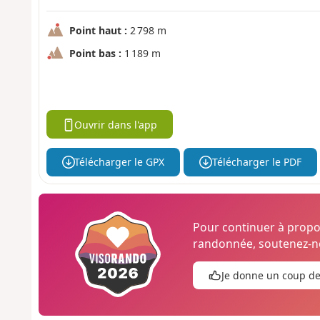
Point haut :
2 798 m
Point bas :
1 189 m
Ouvrir dans l'app
Télécharger le GPX
Télécharger le PDF
Pour continuer à prop
randonnée, soutenez-no
Je donne un coup d