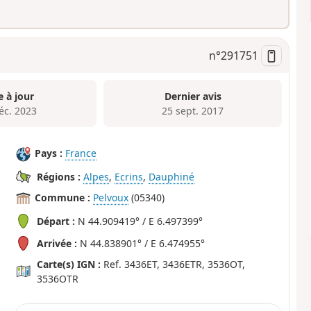
n°
291751
e à jour
Dernier avis
éc. 2023
25 sept. 2017
Pays :
France
Régions :
Alpes
,
Ecrins
,
Dauphiné
Commune :
Pelvoux
(05340)
Départ :
N 44.909419° / E 6.497399°
Arrivée :
N 44.838901° / E 6.474955°
Carte(s) IGN :
Ref. 3436ET, 3436ETR, 3536OT,
3536OTR