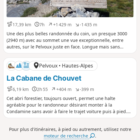
17,39 km
7h
+1 429 m
-1 435 m
D
D
D
D
i
u
é
é
Une des plus belles randonnée du coin, un presque 3000
s
r
n
n
(2940 m) avec au sommet une vue exceptionnelle, entre
t
é
i
i
autres, sur le Pelvoux juste en face. Longue mais sans
a
e
v
v
grosse difficulté technique, juste 2 endroits où il faut mettre
n
e
e
un peu les mains sur 10 mètres pour franchir une petite
c
l
l
Pelvoux • Hautes-Alpes
e
é
é
barre rocheuse, à la portée de tout bon marcheur.
p
n
La Cabane de Chouvet
o
é
s
g
i
a
6,19 km
2h 55
+404 m
-399 m
D
D
D
D
t
t
i
u
é
é
Cet abri forestier, toujours ouvert, permet une halte
i
i
s
r
n
n
agréable pour le randonneur désirant monter à la
f
f
t
é
i
i
Condamine sans avoir à faire le trajet voiture puis à pied.
a
e
v
v
Ce bivouac lui permet de gagner deux heures pour accéder
n
e
e
à ce sommet.
c
l
l
Pour plus d'itinéraires, à pied ou autrement, utilisez notre
e
é
é
moteur de recherche
.
p
n