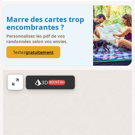
Marre des cartes trop
encombrantes ?
Personnalisez les pdf de vos
randonnées selon vos envies.
Testez
gratuitement
3D
NOUVEAU
A
ff
i
c
h
e
r