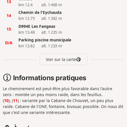
13
km 12.4
alt. 1 468 m
Chemin de l'Eychauda
14
km 12.75
alt. 1 382 m
D994E Les Fangeas
15
km 13.48
alt. 1 235 m
Parking piscine municipale
D/A
km 13.82
alt. 1 233 m
Voir sur la carte
Informations pratiques
Le cheminement est peut-être plus favorable dans l'autre
sens : montée un peu moins raide, dans les feuillus.
(
10
), (
11
) : variante par la Cabane de Chouvet, un peu plus
raide. Cabane de l'ONF, fontaine, bivouac possible. On nous dit
que c'est une variante intéressante.