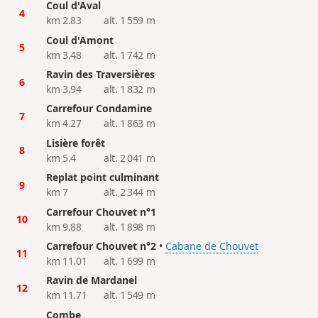
Coul d'Aval
4
km 2.83
alt. 1 559 m
Coul d'Amont
5
km 3.48
alt. 1 742 m
Ravin des Traversières
6
km 3.94
alt. 1 832 m
Carrefour Condamine
7
km 4.27
alt. 1 863 m
Lisière forêt
8
km 5.4
alt. 2 041 m
Replat point culminant
9
km 7
alt. 2 344 m
Carrefour Chouvet n°1
10
km 9.88
alt. 1 898 m
Carrefour Chouvet n°2
•
Cabane de Chouvet
11
km 11.01
alt. 1 699 m
Ravin de Mardanel
12
km 11.71
alt. 1 549 m
Combe