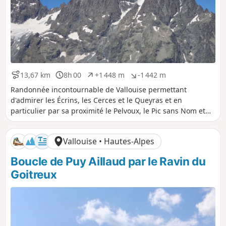
13,67 km
8h 00
+1 448 m
-1 442 m
D
D
D
D
i
u
é
é
Randonnée incontournable de Vallouise permettant
s
r
n
n
d'admirer les Écrins, les Cerces et le Queyras et en
t
é
i
i
particulier par sa proximité le Pelvoux, le Pic sans Nom et
a
e
v
v
l'Ailefroide.
n
e
e
c
l
l
Vallouise • Hautes-Alpes
e
é
é
p
n
Boucle de Puy Aillaud par le Ravin du
o
é
s
g
Goitreux
i
a
t
t
i
i
f
f