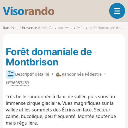
V
O
i
u
s
v
o
Randonnées
Provence-Alpes-Côte d'Azur
Hautes-Alpes
Pelvoux
Forêt domaniale de Montbrison
r
r
i
a
r
n
Forêt domaniale de
l
d
a
o
Montbrison
n
a
v
Descriptif détaillé
•
Randonnée Pédestre
•
i
N°
36957453
g
a
Très belle randonnée à flanc de vallée puis sous un
t
immense cirque glaciaire. Vues magnifiques sur la
i
vallée et les sommets des Écrins en face. Secteur
o
n
calme, bucolique, peu fréquenté. Montée soutenue
mais régulière.