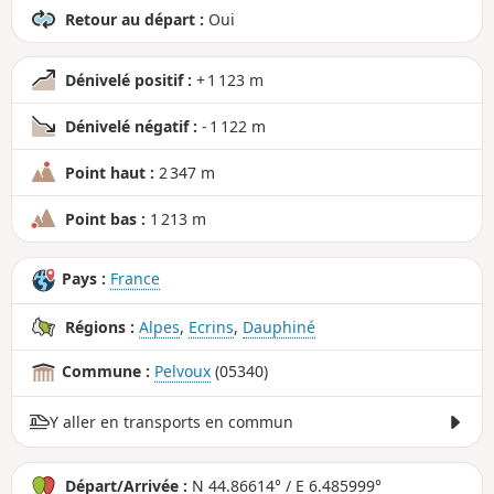
Retour au départ :
Oui
Dénivelé positif :
+ 1 123 m
Dénivelé négatif :
- 1 122 m
Point haut :
2 347 m
Point bas :
1 213 m
Pays :
France
Régions :
Alpes
,
Ecrins
,
Dauphiné
Commune :
Pelvoux
(05340)
Y aller en transports en commun
Départ/Arrivée :
N 44.86614° / E 6.485999°