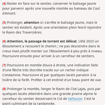
(
4
) Rester en face sur le sentier, conserver le balisage Jaune
pour parvenir après une nouvelle montée au hameau de Coul
d'Amont.
(
5
) Prolonger,
attention
ici s'arrête le balisage Jaune, mais le
sentier est évident. Après une orientation plein Nord rejoindre
le Ravin des Traversières.
(
6
)
Attention, le passage de torrent est délicat
. L'été 2023 un
éboulement a recouvert le chemin ; ne pas descendre dans le
creux mais plutôt monter sur l'éboulement à peu près à niveau.
Poursuivre ensuite pour arriver à un carrefour de sentiers.
(
7
) Poursuivre en montée douce à droite, une indication faite
d'une flèche très discrète tracée sur un rocher indique
Condamine. Poursuivre et par quelques lacets parvenir à la
lisière de la forêt. Profiter à cet endroit d'un beau point de vue.
(
8
) Prolonger la montée, longer le Ravin de Clot Lajas, puis par
quelques lacets atteindre dans une grande prairie alpine le
carrefour du sentier desservant le Col de
Vallouise
. C'est le
point culminant de la randonnée.