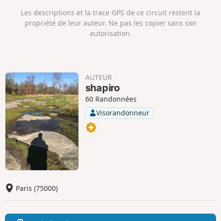
o
é
s
g
Les descriptions et la trace GPS de ce circuit restent la
i
a
propriété de leur auteur. Ne pas les copier sans son
t
t
autorisation.
i
i
f
f
AUTEUR
shapiro
60 Randonnées
Visorandonneur
Paris (75000)