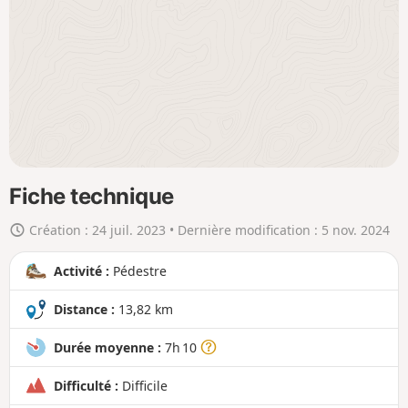
l
a
c
a
r
t
e
e
n
Fiche technique
g
Création :
24 juil. 2023
• Dernière modification :
5 nov. 2024
r
a
Activité :
Pédestre
n
d
Distance :
13,82 km
Durée moyenne :
7h 10
Difficulté :
Difficile