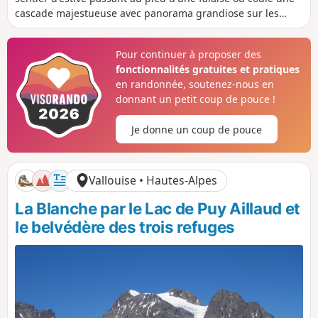
t
é
i
i
cascade majestueuse avec panorama grandiose sur les
a
e
v
v
hautes cimes des Écrins.
n
e
e
c
l
l
Pour continuer à proposer des
e
é
é
fonctionnalités gratuites et pratiques
p
n
o
é
en randonnée, soutenez-nous en
s
g
donnant un petit coup de pouce !
i
a
t
t
Je donne un coup de pouce
i
i
f
f
Vallouise • Hautes-Alpes
La Blanche par le Lac de Puy Aillaud et
le belvédère des trois refuges