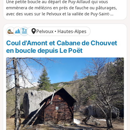
i
u
é
é
Une petite boucle au départ de Puy-Aillaud qui vous
s
r
n
n
emmènera de mélézins en prés de fauche ou pâturages,
t
é
i
i
avec des vues sur le Pelvoux et la vallée de Puy-Saint-
a
e
v
v
Vincent jusqu'à l'Argentière-la-Bessée.
n
e
e
c
l
l
Pelvoux • Hautes-Alpes
e
é
é
p
n
Coul d'Amont et Cabane de Chouvet
o
é
s
g
en boucle depuis Le Poët
i
a
t
t
i
i
f
f