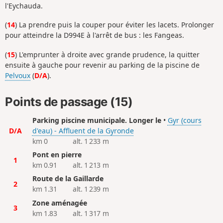
l'Eychauda.
(
14
) La prendre puis la couper pour éviter les lacets. Prolonger
pour atteindre la D994E à l'arrêt de bus : les Fangeas.
(
15
) L'emprunter à droite avec grande prudence, la quitter
ensuite à gauche pour revenir au parking de la piscine de
Pelvoux
(
D/A
).
Points de passage (15)
Parking piscine municipale. Longer le
•
Gyr (cours
D/A
d'eau) - Affluent de la Gyronde
km 0
alt. 1 233 m
Pont en pierre
1
km 0.91
alt. 1 213 m
Route de la Gaillarde
2
km 1.31
alt. 1 239 m
Zone aménagée
3
km 1.83
alt. 1 317 m