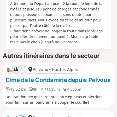
Attention, du Départ au point 2 la route le long de la
rivière et jusqu'au pont de chorges est condamnée
depuis plusieurs semaines et sans doute pour
plusieurs mois. Nous avons dû faire demi-tour pour
passer par l'autre côté de la rivière.
Il faut donc prévoir de longer la route dans le village
pour aller directement au point 2. Moins agréable
mais pas le choix jusqu'à nouvel ordre.
Autres itinéraires dans le secteur
Pelvoux • Hautes-Alpes
Cime de la Condamine depuis Pelvoux
18,52 km
8h
+1 535 m
-1 535 m
D
D
D
D
i
u
é
é
Une randonnée qui serpente entre épineux et pierriers
s
r
n
n
pour finir sur un panorama à couper le souffle !
t
é
i
i
a
e
v
v
n
e
e