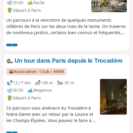
2h 05
Facile
Départ à Paris
Un parcours à la rencontre de quelques monuments
célèbres de Paris sur les deux rives de la Seine. On traverse
de nombreux jardins, certains bien connus et fréquentés,
d'autres plus secrets et offrant un calme appréciable.
Un tour dans Paris depuis le Trocadéro
Association / Club / AMM
13,17 km
+30 m
-35 m
3h 50
Moyenne
Départ à Paris
Ce parcours vous amènera du Trocadero à
Notre-Dame avec un retour par le Louvre et
les Champs-Élysées. Vous pouvez le faire à la
journée