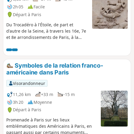
2h 05
Facile
Départ à Paris
Du Trocadéro à l'Étoile, de part et
d'autre de la Seine, à travers les 16e, 7e
et 8e arrondissements de Paris, à la
découverte de représentations
animalières. À lui seul, l'Arc de Triomphe
de l'Étoile en comprend un très grand
nombre !
Symboles de la relation franco-
américaine dans Paris
Visorandonneur
11,26 km
+33 m
-15 m
3h 20
Moyenne
Départ à Paris
Promenade à Paris sur les lieux
emblématiques des Américains à Paris, en
passant aussi par certains monuments