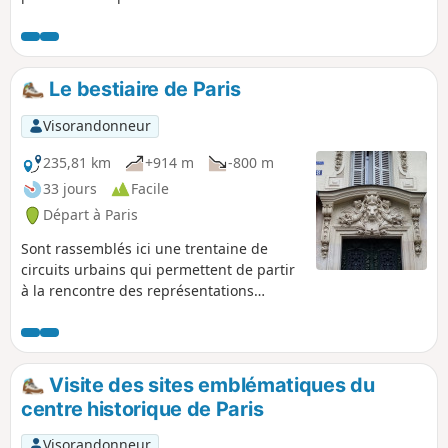
parisiens célèbres. L'itinéraire peut se faire
dans un sens comme dans l'autre sens.
Le bestiaire de Paris
Visorandonneur
235,81 km
+914 m
-800 m
33 jours
Facile
Départ à Paris
Sont rassemblés ici une trentaine de
circuits urbains qui permettent de partir
à la rencontre des représentations
animalières dans la Capitale : sculptures,
ornementations d'immeubles, fresques
murales, etc.
Visite des sites emblématiques du
centre historique de Paris
Visorandonneur