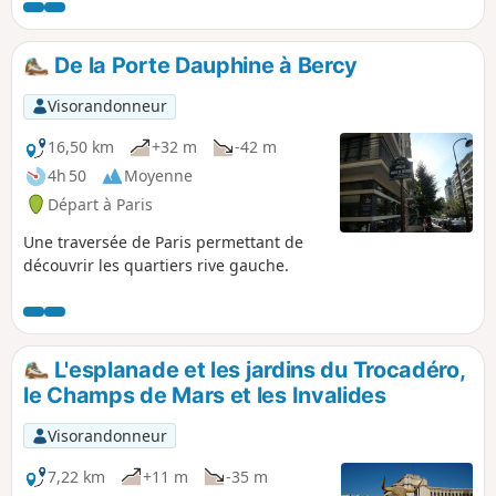
Le départ et l'arrivée sont accessibles par le métro.
De la Porte Dauphine à Bercy
Visorandonneur
16,50 km
+32 m
-42 m
4h 50
Moyenne
Départ à Paris
Une traversée de Paris permettant de
découvrir les quartiers rive gauche.
L'esplanade et les jardins du Trocadéro,
le Champs de Mars et les Invalides
Visorandonneur
7,22 km
+11 m
-35 m