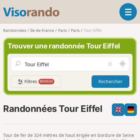
V
O
i
u
s
v
o
Randonnées
Ile-de-France
Paris
Paris
Tour Eiffel
r
r
i
a
Trouver une randonnée Tour Eiffel
r
n
l
d
a
o
A
V
n
u
i
a
t
d
v
Filtres
Rechercher
NOUVEAU
o
e
i
u
r
g
r
l
a
d
e
Randonnées Tour Eiffel
t
e
c
i
m
h
o
o
a
n
i
m
Tour de fer de 324 mètres de haut érigée en bordure de Seine
p