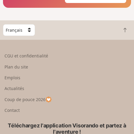
C
R
h
e
o
t
i
o
s
CGU et confidentialité
u
i
r
s
Plan du site
e
s
n
e
Emplois
h
z
Actualités
a
u
u
n
Coup de pouce 2026
t
p
a
Contact
y
s
Téléchargez l'application Visorando et partez à
l'aventure !