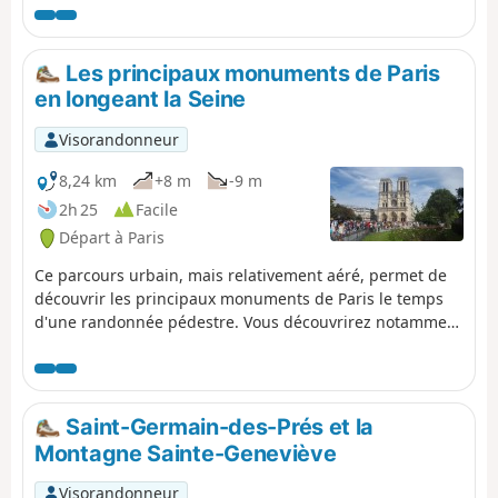
XVIIIe siècle, et sa colonne centrale richement décorée
constituent le point d'orgue de cet itinéraire urbain.
Les principaux monuments de Paris
en longeant la Seine
Visorandonneur
8,24 km
+8 m
-9 m
2h 25
Facile
Départ à Paris
Ce parcours urbain, mais relativement aéré, permet de
découvrir les principaux monuments de Paris le temps
d'une randonnée pédestre. Vous découvrirez notamment
la Tour Eiffel, le Louvre et la Cathédrale Notre-Dame-de
Paris. Le départ et l'arrivée sont accessibles par le métro.
Saint-Germain-des-Prés et la
Montagne Sainte-Geneviève
Visorandonneur