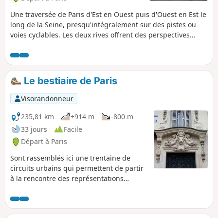
Une traversée de Paris d'Est en Ouest puis d'Ouest en Est le
long de la Seine, presqu'intégralement sur des pistes ou
voies cyclables. Les deux rives offrent des perspectives
complémentaires et de nombreux points de vue sur les
principaux monuments de la capitale.
Le bestiaire de Paris
Visorandonneur
235,81 km
+914 m
-800 m
33 jours
Facile
Départ à Paris
Sont rassemblés ici une trentaine de
circuits urbains qui permettent de partir
à la rencontre des représentations
animalières dans la Capitale : sculptures,
ornementations d'immeubles, fresques
murales, etc.