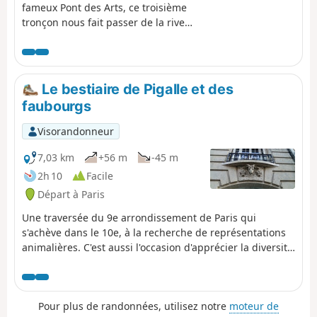
fameux Pont des Arts, ce troisième
tronçon nous fait passer de la rive
droite à la rive gauche, pour laquelle
Brassens avait une préférence
marquée. C'est aussi l'occasion de
parcourir des hauts-lieux du
Le bestiaire de Pigalle et des
patrimoine parisien : la Place
faubourgs
Beauvau et le Palais de l'Elysée, la
Place Vendôme, le Musée du Louvre
Visorandonneur
(avec sa pyramide de verre), l'Institut
de France, ...
7,03 km
+56 m
-45 m
2h 10
Facile
Départ à Paris
Une traversée du 9e arrondissement de Paris qui
s'achève dans le 10e, à la recherche de représentations
animalières. C'est aussi l'occasion d'apprécier la diversité
du patrimoine architectural, avec notamment de beaux
sites de style Art Déco, et de passer au pied de quelques
célèbres salles de spectacle parisiennes.
Pour plus de randonnées, utilisez notre
moteur de