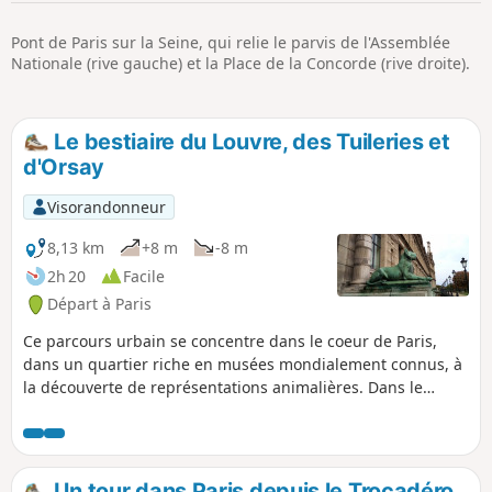
p
Pont de Paris sur la Seine, qui relie le parvis de l'Assemblée
Nationale (rive gauche) et la Place de la Concorde (rive droite).
Le bestiaire du Louvre, des Tuileries et
d'Orsay
Visorandonneur
8,13 km
+8 m
-8 m
2h 20
Facile
Départ à Paris
Ce parcours urbain se concentre dans le coeur de Paris,
dans un quartier riche en musées mondialement connus, à
la découverte de représentations animalières. Dans le
jardin des Tuileries, celles-ci sont particulièrement
nombreuses et donnent une vision conflictuelle du monde
animal, sans doute celle de leur époque.
Un tour dans Paris depuis le Trocadéro