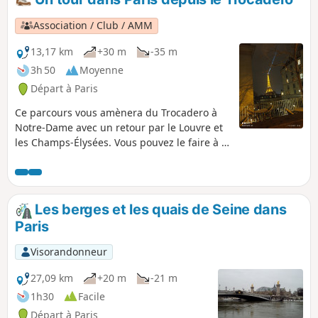
Association / Club / AMM
13,17 km
+30 m
-35 m
3h 50
Moyenne
Départ à Paris
Ce parcours vous amènera du Trocadero à
Notre-Dame avec un retour par le Louvre et
les Champs-Élysées. Vous pouvez le faire à la
journée
Les berges et les quais de Seine dans
Paris
Visorandonneur
27,09 km
+20 m
-21 m
1h30
Facile
Départ à Paris