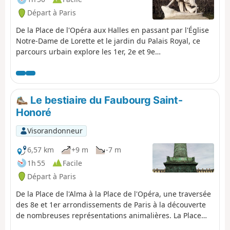
Départ à Paris
De la Place de l'Opéra aux Halles en passant par l'Église
Notre-Dame de Lorette et le jardin du Palais Royal, ce
parcours urbain explore les 1er, 2e et 9e
arrondissements de Paris à la découverte de
représentations animalières.
Le bestiaire du Faubourg Saint-
Honoré
Visorandonneur
6,57 km
+9 m
-7 m
1h 55
Facile
Départ à Paris
De la Place de l'Alma à la Place de l'Opéra, une traversée
des 8e et 1er arrondissements de Paris à la découverte
de nombreuses représentations animalières. La Place
Vendôme, à l'architecture caractéristique du début du