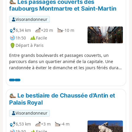
Les passages couverts des
faubourgs Montmartre et Saint-Martin
Visorandonneur
6,34 km
+20 m
-10 m
1h 50
Facile
Départ à Paris
Entre grands boulevards et passages couverts, un
parcours dans un quartier animé de la capitale. Une
randonnée à éviter le dimanche et les jours fériés durant
lesquels les passages couverts peuvent être fermés.
Le bestiaire de Chaussée d'Antin et
Palais Royal
Visorandonneur
6,53 km
+3 m
-4 m
1h 50
Facile