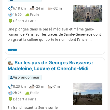
6,18 km
+24 m
-32 m
1h 50
Facile
Départ à Paris
Une plongée dans le passé médiéval et même gallo-
romain de Paris, sur les traces de Sainte-Geneviève dont
on gravit la colline qui porte le nom, dont l'ancien
sarcophage est visible dans l'église Saint-Étienne-du-
Mont et dont on peut voir la statue au Jardin du
Luxembourg ainsi que sur le Pont de la Tournelle. Entre
autres témoignages, l'itinéraire suit une portion de
Sur les pas de Georges Brassens :
l'ancienne enceinte de Philippe Auguste et traverse les
Madeleine, Louvre et Cherche-Midi
Arènes de Lutèce.
Visorandonneur
8,23 km
+25 m
-7 m
2h 25
Facile
Départ à Paris
En franchissant la Seine sur le