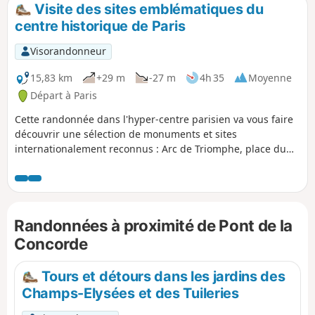
Visite des sites emblématiques du
centre historique de Paris
Visorandonneur
15,83 km
+29 m
-27 m
4h 35
Moyenne
Départ à Paris
Cette randonnée dans l'hyper-centre parisien va vous faire
découvrir une sélection de monuments et sites
internationalement reconnus : Arc de Triomphe, place du
Trocadéro, Tour Eiffel, Champ de Mars, l'Hôtel des Invalides,
Palais Bourbon, le Musée d'Orsay, les Quais de Seine, l'Île
de la Cité avec la Sainte-Chapelle et la cathédrale Notre
Dame, l'Hôtel de ville de Paris, la Tour Saint-Jacques, le
Randonnées à proximité de Pont de la
centre Georges Pompidou, les Nouvelles Halles, la Bourse
du Commerce, le Conseil d'État, le Louvre, le Jardin des
Concorde
Tuileries, la Place de la Concorde, le Petit et le Grand Palais,
le théâtre Marigny, le Ministère de l'Intérieur, le Palais de
Tours et détours dans les jardins des
l'Élysée et "la plus belle avenue du monde" les Champs
Champs-Elysées et des Tuileries
Élysées.