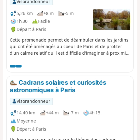
Visorandonneur
5,26 km
+8 m
-5 m
1h 30
Facile
Départ à Paris
Cette promenade permet de déambuler dans les jardins
qui ont été aménagés au coeur de Paris et de profiter
d'un calme relatif qu'il est difficile d'imaginer à proximité
de grandes artères passantes. Au fil du parcours, on
découvrira les perspectives des Champs-Élysées et du
Pont Alexandre III, quelques grands monuments,
quelques musées parmi les plus célèbres de Paris et un
Cadrans solaires et curiosités
statuaire riche et diversifié.
astronomiques à Paris
Visorandonneur
14,40 km
+44 m
-7 m
4h 15
Moyenne
Départ à Paris
Un long parcours urbain sur le thème des cadrans