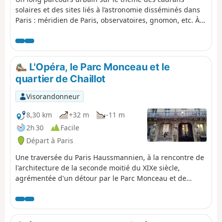
solaires et des sites liés à l’astronomie disséminés dans
Paris : méridien de Paris, observatoires, gnomon, etc. À
faire de préférence par une journée bien ensoleillée,
pour pouvoir lire l’heure au long du parcours ! Les
cadrans sont souvent en hauteur, parfois cachés par des
arbres qui ont poussé... il faut parfois bien chercher.
L'Opéra, le Parc Monceau et le
quartier de Chaillot
Visorandonneur
8,30 km
+32 m
-11 m
2h 30
Facile
Départ à Paris
Une traversée du Paris Haussmannien, à la rencontre de
l'architecture de la seconde moitié du XIXe siècle,
agrémentée d'un détour par le Parc Monceau et de
quelques sites célébrant l'amitié franco-américaine.