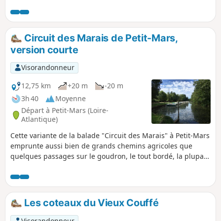
riche et diversifié. En parcourant les marais, vous
apercevrez peut-être une des 140 espèces d'oiseaux
répertoriées aux abords de cette rivière classée site Natura
2000.
Circuit des Marais de Petit-Mars,
version courte
Visorandonneur
12,75 km
+20 m
-20 m
3h 40
Moyenne
Départ à Petit-Mars (Loire-
Atlantique)
Cette variante de la balade "Circuit des Marais" à Petit-Mars
emprunte aussi bien de grands chemins agricoles que
quelques passages sur le goudron, le tout bordé, la plupart
du temps, de belles haies ou d'arbres majestueux. Vous
ferez un petit tour vers le port de la Rivière, vous méditerez
(peut-être) à la Grotte de Lourdes, vous vous reposerez à
l'Étang du Tertre Rouge.
Les coteaux du Vieux Couffé
Visorandonneur