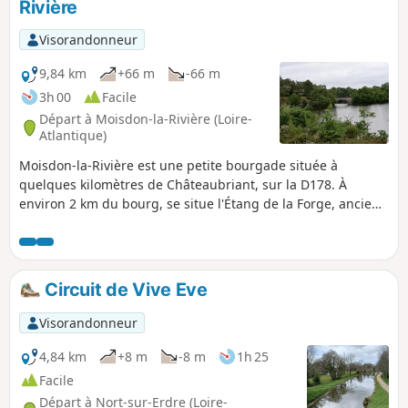
Rivière
Visorandonneur
9,84 km
+66 m
-66 m
3h 00
Facile
Départ à Moisdon-la-Rivière (Loire-
Atlantique)
Moisdon-la-Rivière est une petite bourgade située à
quelques kilomètres de Châteaubriant, sur la D178. À
environ 2 km du bourg, se situe l'Étang de la Forge, ancien
site de forges industrielles. On y trouve un musée, de la
restauration, et un bel étang entouré de rochers schisteux.
Le parcours autour de ce site est très agréable et ouvert à
tous d'avril à septembre (voir les dates précises chaque
Circuit de Vive Eve
année). L'étang est alimenté par la Rivière le Don. Le circuit
se déroule entre étang et rivière, de façon très agréable.
Visorandonneur
4,84 km
+8 m
-8 m
1h 25
Facile
Départ à Nort-sur-Erdre (Loire-