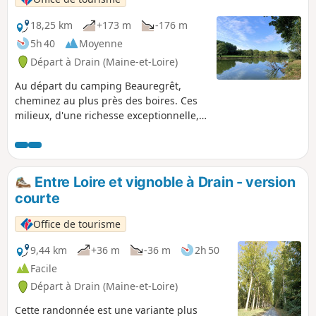
18,25 km
+173 m
-176 m
5h 40
Moyenne
Départ à Drain (Maine-et-Loire)
Au départ du camping Beauregrêt,
cheminez au plus près des boires. Ces
milieux, d'une richesse exceptionnelle,
dévoilent leurs différents visages au fil
des saisons. Le circuit vous propose de
longer les boires de la Nigaudière et de
la Rompure où les eaux du ruisseau des
Entre Loire et vignoble à Drain - version
Robinets viennent lentement se
courte
réchauffer avant de rejoindre la Loire.
Les prairies alentours bordées de haies
Office de tourisme
de frênes, le plus souvent taillés en
têtard, sont exceptionnellement bien
9,44 km
+36 m
-36 m
2h 50
conservées.
Facile
Départ à Drain (Maine-et-Loire)
Cette randonnée est une variante plus