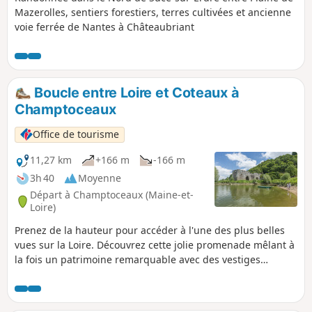
Mazerolles, sentiers forestiers, terres cultivées et ancienne
voie ferrée de Nantes à Châteaubriant
Boucle entre Loire et Coteaux à
Champtoceaux
Office de tourisme
11,27 km
+166 m
-166 m
3h 40
Moyenne
Départ à Champtoceaux (Maine-et-
Loire)
Prenez de la hauteur pour accéder à l'une des plus belles
vues sur la Loire. Découvrez cette jolie promenade mêlant à
la fois un patrimoine remarquable avec des vestiges
anciens et de très beaux panoramas sur les hauteurs du
côteau. Vous arpenterez également à travers des chemins
boisés et le long de la Loire en passant par le GR®3.