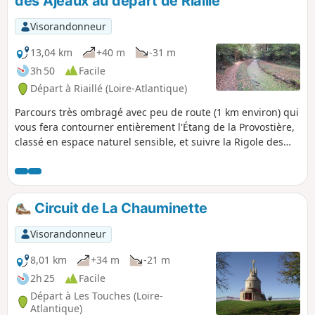
des Ajeaux au départ de Riaillé
p
Visorandonneur
13,04 km
+40 m
-31 m
3h 50
Facile
Départ à Riaillé (Loire-Atlantique)
Parcours très ombragé avec peu de route (1 km environ) qui
vous fera contourner entièrement l'Étang de la Provostière,
classé en espace naturel sensible, et suivre la Rigole des
Ajeaux qui alimente, quelques kilomètres plus à l'Ouest,
l'Étang de Vioreau.Remarque : évitez de vous aventurer
autour de l'étang en période de hautes eaux. Le sentier
peut y être difficilement praticable.
Circuit de La Chauminette
Visorandonneur
8,01 km
+34 m
-21 m
2h 25
Facile
Départ à Les Touches (Loire-
Atlantique)