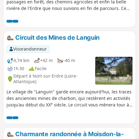
passages en forêt, des chemins agricoles et enfin la belle
rivière de l'Erdre que nous suivons en fin de parcours. Ce
circuit emprunte deux parties d'itinéraires balisés, en Jaune
mais de manière très aléatoire ; l'un sur celui des Layons et
l'autre sur celui de l'Erdre. Plusieurs portions se font sur
passages privés autorisés. Respectez ces lieux.
Circuit des Mines de Languin
Visorandonneur
4,74 km
+42 m
-40 m
1h 30
Facile
Départ à Nort-sur-Erdre (Loire-
Atlantique)
Le village de "Languin" garde encore aujourd'hui, les traces
des anciennes mines de charbon, qui restèrent en activités
jusqu'au début du XX° siècle. Le circuit vous mènera tour à
tour sur les bords de la "Rigole Alimentaire", auprès de la
demeure du directeur des mines et de son Cèdre du Liban
tricentenaire. Du village, vous bénéficierez d'un point de
vue remarquable sur le bocage environnant, qui culmine à
Charmante randonnée à Moisdon-la-
hauteur de 55m d'altitude.