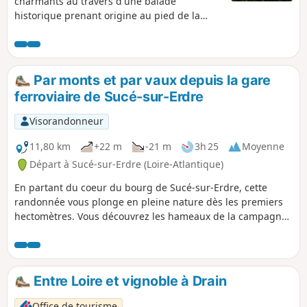
charmants au travers d'une balade
historique prenant origine au pied de la
forteresse médiévale, surplombant la Loire
et parcourant une forêt pleine de légendes.
Par monts et par vaux depuis la gare
ferroviaire de Sucé-sur-Erdre
Visorandonneur
11,80 km
+22 m
-21 m
3h 25
Moyenne
Départ à Sucé-sur-Erdre (Loire-Atlantique)
En partant du coeur du bourg de Sucé-sur-Erdre, cette
randonnée vous plonge en pleine nature dès les premiers
hectomètres. Vous découvrez les hameaux de la campagne
sucéenne en alternant sentiers et petites routes
goudronnées avant de rejoindre votre point de départ.
Entre Loire et vignoble à Drain
Office de tourisme