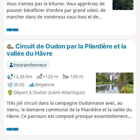
Vous n'aimez pas le bitume. Vous appréciez de
pouvoir bénéficier d'ombre par grand soleil, de
marcher dans de nombreux sous-bois et de
suivre le cours d'une rivière. Quelques montées
et descentes ne vous font par peur. Alors cette
très belle randonnée, le long de la Vallée du
Hâvre au départ de Oudon, saura vous
Circuit de Oudon par la Pilardière et la
satisfaire. Attention, au (7), la passerelle du Pont
vallée du Hâvre
Noyer est retirée du 1er novembre au 15 avril,
en fonction du niveau d'étiage de la rivière.
Visorandonneur
12,36 km
+120 m
-120 m
3h 50
Moyenne
Départ à Oudon (Loire-Atlantique)
Très joli circuit dans la campagne Oudonnaise avec, au
menu, le domaine communal de la Pilardière et la vallée du
Hâvre. Ce parcours est composé presque essentiellement
de chemins et sentiers, la part du bitume y est infime. Vous
y accéderez par tous les temps à l'exception des bords du
Hâvre en période de crues. Sachez que de très nombreuses