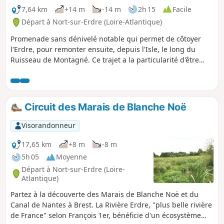
7,64 km
+14 m
-14 m
2h 15
Facile
Départ à Nort-sur-Erdre (Loire-Atlantique)
Promenade sans dénivelé notable qui permet de côtoyer
l'Erdre, pour remonter ensuite, depuis l'Isle, le long du
Ruisseau de Montagné. Ce trajet a la particularité d'être
très nature, à l'exception du passage en centre ville (où
nous passons sur un clou du Chemin de Saint-Jacques-de-
Compostelle).
Circuit des Marais de Blanche Noë
Visorandonneur
17,65 km
+8 m
-8 m
5h 05
Moyenne
Départ à Nort-sur-Erdre (Loire-
Atlantique)
Partez à la découverte des Marais de Blanche Noë et du
Canal de Nantes à Brest. La Rivière Erdre, "plus belle rivière
de France" selon François 1er, bénéficie d'un écosystème