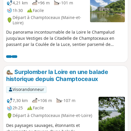
4,21 km
+96 m
-101 m
1h 30
Facile
Départ à Champtoceaux (Maine-et-
Loire)
Du panorama incontournable de la Loire le Champalud
jusqu'aux Vestiges de la Citadelle de Champtoceaux en
passant par la Coulée de la Luce, sentier parsemé de
légende, vous passerez au travers de paysages restés
sauvages.
Surplomber la Loire en une balade
historique depuis Champtoceaux
Visorandonneur
7,30 km
+106 m
-107 m
2h 25
Facile
Départ à Champtoceaux (Maine-et-Loire)
Des paysages sauvages, étonnants et