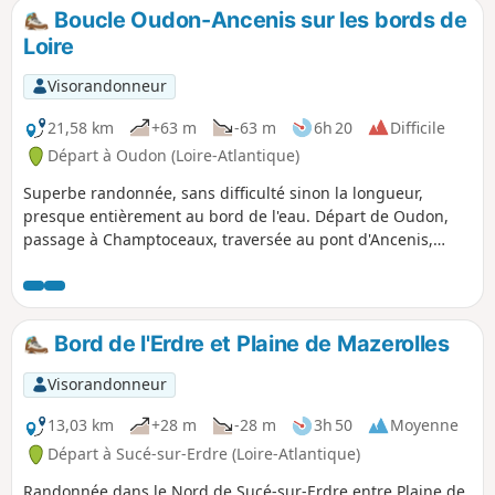
portions sont arborées vous permettant de l'apprécier
Boucle Oudon-Ancenis sur les bords de
particulièrement par temps chaud. Suivant la saison, vous
Loire
pourrez peut-être admirer de magnifiques tapis de
cyclamens au pied des arbres dans la propriété de la
Visorandonneur
Pilardière.
21,58 km
+63 m
-63 m
6h 20
Difficile
Départ à Oudon (Loire-Atlantique)
Superbe randonnée, sans difficulté sinon la longueur,
presque entièrement au bord de l'eau. Départ de Oudon,
passage à Champtoceaux, traversée au pont d'Ancenis,
pique-nique et retour à Oudon. On suit le GR®3 sur la rive
Sud et le GR®3E sur la rive Nord, Balisage Rouge et Blanc,
bien présent. Sur les 22 km, environ 5 km de route de
campagne sur la partie Ancenis-Oudon. Le reste est du
Bord de l'Erdre et Plaine de Mazerolles
chemin ou du sentier.
Visorandonneur
13,03 km
+28 m
-28 m
3h 50
Moyenne
Départ à Sucé-sur-Erdre (Loire-Atlantique)
Randonnée dans le Nord de Sucé-sur-Erdre entre Plaine de