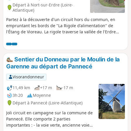
Départ à Nort-sur-Erdre (Loire-
Atlantique)
Partez à la découverte d'un circuit hors du commun, en
empruntant les bords de "La Rigole d'alimentation" de
l'Étang de Vioreau. La rigole traverse la vallée de l'Erdre
grâce à quatre aqueducs de huit à dix arcades et chemine
en souterrain sur 600m. Elle est, par ailleurs, enjambée par
de nombreux petits ponts de pierre pittoresques... Durant
votre balade, vous pourrez admirer le Château de la
Sentier du Donneau par le Moulin de la
Lucinière et son domaine boisé de l'autre côté de la Vallée
Garenne au départ de Pannecé
de l'Erdre.
Visorandonneur
11,49 km
+17 m
-17 m
3h 20
Moyenne
Départ à Pannecé (Loire-Atlantique)
Joli circuit en campagne sur la commune de
Pannecé. Elle comporte 2 parties
importantes : - la voie verte, ancienne voie