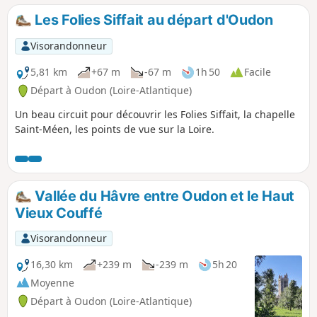
Les Folies Siffait au départ d'Oudon
Visorandonneur
5,81 km
+67 m
-67 m
1h 50
Facile
Départ à Oudon (Loire-Atlantique)
Un beau circuit pour découvrir les Folies Siffait, la chapelle
Saint-Méen, les points de vue sur la Loire.
Vallée du Hâvre entre Oudon et le Haut
Vieux Couffé
Visorandonneur
16,30 km
+239 m
-239 m
5h 20
Moyenne
Départ à Oudon (Loire-Atlantique)