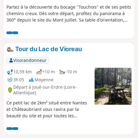
Partez à la découverte du bocage "Touchois" et de ses petits
chemins creux. Dès votre départ, profitez du panorama à
360° depuis le site du Mont Juillet. Sa table d'orientation,
vous permettra d'effectuer une lecture du paysage qui vous
entoure. Lancez vous ensuite à la découverte de la
campagne environnante. Au détour d'un chemin,
découvrez: une vieille bâtisse, un manoir, un calvaire, un
Tour du Lac de Vioreau
puits ou encore un four à pain; qui tout à chacun, sont les
marques de la vie passée...
Visorandonneur
10,59 km
+10 m
-10 m
3h 05
Moyenne
Départ à Joué-sur-Erdre (Loire-
Atlantique)
Ce petit lac de 2km² situé entre Nantes
et Châteaubriant vous ravira par la
beauté du site et pour toutes les
activités qui vous sont proposées :
randonnée pédestre ou équestre, VTT,
pêche, baignade, voile, etc. Le tour à