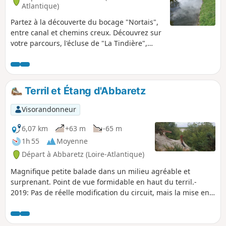
Atlantique)
Partez à la découverte du bocage "Nortais",
entre canal et chemins creux. Découvrez sur
votre parcours, l'écluse de "La Tindière",
chambres d'hôtes et terrasse gourmande.
En longeant le canal de Nantes à Brest, vous
trouverez le long du halage une table de
pique-nique couverte. La navigation de mars
Terril et Étang d'Abbaretz
à octobre permet d'observer les bateaux de
plaisance.
Visorandonneur
6,07 km
+63 m
-65 m
1h 55
Moyenne
Départ à Abbaretz (Loire-Atlantique)
Magnifique petite balade dans un milieu agréable et
surprenant. Point de vue formidable en haut du terril.-
2019: Pas de réelle modification du circuit, mais la mise en
place d'un grillage pour protéger toute la zone intérieure,
après le point de passage 2. Suivre ce tracé.