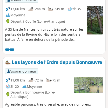
17,00 km
+244 m
-245 m
5h 35
Moyenne
Départ à Couffé (Loire-Atlantique)
À 35 km de Nantes, un circuit très nature sur les
pentes de la Rivière du Hâvre loin des sentiers
battus. À faire en dehors de la période de
chasse. Cette randonnée est praticable entre le
15 avril et le 1er novembre* seulement. * La
passerelle du Pont Noyer étant retirée du 1er
novembre au 15 avril(dates indicatives) pour
Les layons de l’Erdre depuis Bonnœuvre
des raisons d'étiage du Hâvre.
Visorandonneur
11,08 km
+72 m
-75 m
3h 20
Moyenne
Départ à Bonnœuvre (Loire-
Atlantique)
Agréable parcours, très diversifié, avec de nombreux