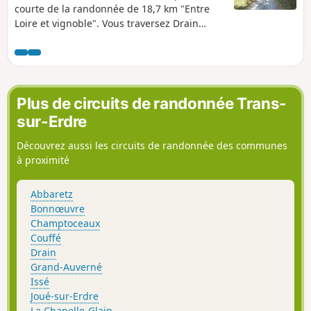
courte de la randonnée de 18,7 km "Entre
Loire et vignoble". Vous traversez Drain
entre coteaux, sentiers boisés, champs et
vignobles. Prenez le temps d'observer la
faune et la flore typique à chacun de ces
environnements ainsi que le panorama
dégagé sur les vallées de Loire tandis que
Plus de circuits de randonnée Trans-
vous traversez les vignobles de Drain.
sur-Erdre
Découvrez aussi les circuits de randonnée des communes
à proximité
Abbaretz
Bonnœuvre
Champtoceaux
Couffé
Drain
Grand-Auverné
Issé
Joué-sur-Erdre
La Chapelle-Glain