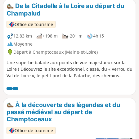
De la Citadelle à la Loire au départ du
Champalud
Office de tourisme
12,83 km
+198 m
-201 m
4h 15
Moyenne
Départ à Champtoceaux (Maine-et-Loire)
Une superbe balade aux points de vue majestueux sur la
Loire ! Découvrez le site exceptionnel, classé, du « Verrou du
Val de Loire », le petit port de la Patache, des chemins
ombragés au bord de l'eau. Cette balade avec un peu de
dénivelé vous fera apprécier la richesse paysagère et
patrimoniale de ce roc chargé d'histoire !
À la découverte des légendes et du
passé médiéval au départ de
Champtoceaux
Office de tourisme