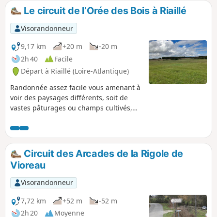
pied fait emprunter des sentiers très
Le circuit de l’Orée des Bois à Riaillé
agréables.
Visorandonneur
9,17 km
+20 m
-20 m
2h 40
Facile
Départ à Riaillé (Loire-Atlantique)
Randonnée assez facile vous amenant à
voir des paysages différents, soit de
vastes pâturages ou champs cultivés,
soit le passage à travers une belle forêt.
Beaucoup de beaux chemins, un tout
petit peu de route, de quoi se dégourdir
les jambes.
Circuit des Arcades de la Rigole de
Vioreau
Visorandonneur
7,72 km
+52 m
-52 m
2h 20
Moyenne