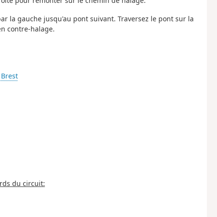
droite pour remonter sur le chemin de halage.
ar la gauche jusqu'au pont suivant. Traversez le pont sur la
en contre-halage.
 Brest
ds du circuit: