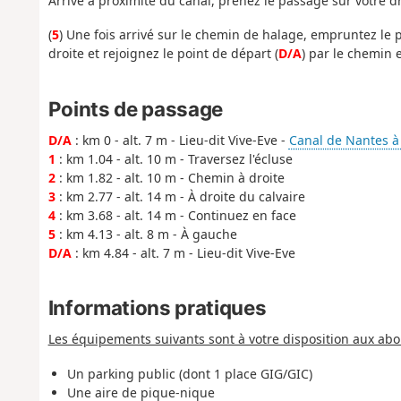
Arrivé à proximité du canal, prenez le passage sur votre 
(
5
) Une fois arrivé sur le chemin de halage, empruntez le p
droite et rejoignez le point de départ (
D/A
) par le chemin 
Points de passage
D/A
: km 0 - alt. 7 m - Lieu-dit Vive-Eve -
Canal de Nantes à
1
: km 1.04 - alt. 10 m - Traversez l'écluse
2
: km 1.82 - alt. 10 m - Chemin à droite
3
: km 2.77 - alt. 14 m - À droite du calvaire
4
: km 3.68 - alt. 14 m - Continuez en face
5
: km 4.13 - alt. 8 m - À gauche
D/A
: km 4.84 - alt. 7 m - Lieu-dit Vive-Eve
Informations pratiques
Les équipements suivants sont à votre disposition aux abor
Un parking public (dont 1 place GIG/GIC)
Une aire de pique-nique