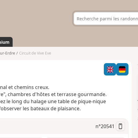
mium
sur-Erdre
Circuit de Vive Eve
anal et chemins creux.
ère", chambres d'hôtes et terrasse gourmande.
rez le long du halage une table de pique-nique
observer les bateaux de plaisance.
n°
20541