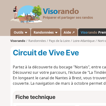
V
i
s
o
r
a
Outils
Randonnées
Aide ↗
Viso
rando
Pre
n
Visorando
Randonnées
Pays de la Loire
Loire-Atlantique
Nort-
d
o
Circuit de Vive Eve
Partez à la découverte du bocage "Nortais", entre c
Découvrez sur votre parcours, l'écluse de "La Tindi
En longeant le canal de Nantes à Brest, vous trouve
couverte. La navigation de mars à octobre permet d'
Fiche technique