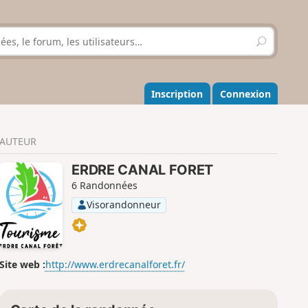
R
e
c
h
e
Inscription
Connexion
r
c
h
AUTEUR
e
r
ERDRE CANAL FORET
6 Randonnées
Visorandonneur
Site web :
http://www.erdrecanalforet.fr/