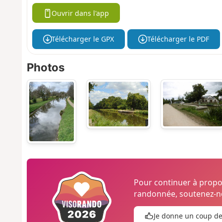
Ouvrir dans l'app
Télécharger le GPX
Télécharger le PDF
Photos
Pour continuer à prop
randonnée, soutenez-no
Je donne un coup d