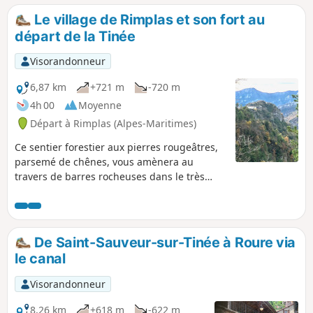
secteur est français depuis 1860.
Le village de Rimplas et son fort au
départ de la Tinée
Visorandonneur
6,87 km
+721 m
-720 m
4h 00
Moyenne
Départ à Rimplas (Alpes-Maritimes)
Ce sentier forestier aux pierres rougeâtres,
parsemé de chênes, vous amènera au
travers de barres rocheuses dans le très
beau village de Rimplas, véritable écrin
perché sur les hauteurs de la Tinée. Les
installations du fort sont au profit des
visiteurs que nous sommes. Le sentier
De Saint-Sauveur-sur-Tinée à Roure via
retour traverse une belle châtaigneraie
le canal
Visorandonneur
8,26 km
+618 m
-622 m