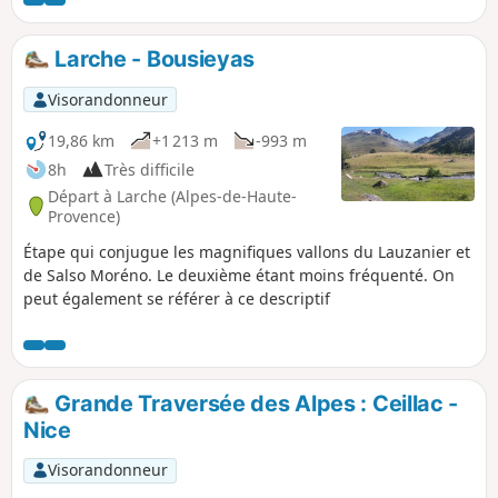
option Est. Une belle façon de découvrir les Alpes du Sud.
Trajet organisé avec hébergement en gîte ou refuge à
chaque étape afin de marcher léger.
Larche - Bousieyas
Visorandonneur
19,86 km
+1 213 m
-993 m
8h
Très difficile
Départ à Larche (Alpes-de-Haute-
Provence)
Étape qui conjugue les magnifiques vallons du Lauzanier et
de Salso Moréno. Le deuxième étant moins fréquenté. On
peut également se référer à ce descriptif
Grande Traversée des Alpes : Ceillac -
Nice
Visorandonneur