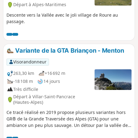
Départ à Alpes-Maritimes
Descente vers la Vallée avec le joli village de Roure au
passage.
Variante de la GTA Briançon - Menton
Visorandonneur
263,30 km
+16 692 m
-18 108 m
14 jours
Très difficile
Départ à Villar-Saint-Pancrace
(Hautes-Alpes)
Ce tracé réalisé en 2019 propose plusieurs variantes hors
GR® de la Grande Traversée des Alpes (GTA) pour une
ambiance un peu plus sauvage. Un détour par la vallée de
la Roya à la suite du Mercantour permet de compléter cette