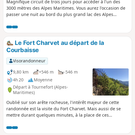
Magnifique circuit de trois jours pour accéder à l'un des
3000 mètres des Alpes Maritimes. Vous aurez l'occasion de
passer une nuit au bord du plus grand lac des Alpes
Maritimes dans le petit refuge de Rabuons. Le lendemain,
l'ascension du Mont Ténibre vous offrira un superbe
panorama sur l'Italie, et aussi le Mercantour jusqu'aux
sommets de la station d'Auron. Vous déposerez votre sac
Le Fort Charvet au départ de la
pour une seconde nuit au bord d'un autre lac, moins
Courbaisse
minéral et plus pastoral au refuge de Vens.
Visorandonneur
9,80 km
+546 m
-546 m
4h 20
Moyenne
Départ à Tournefort (Alpes-
Maritimes)
Oublié sur son arête rocheuse, l'intérêt majeur de cette
randonnée est la visite du Fort Charvet. Mais aussi de se
mettre durant quelques minutes, à la place de ces
militaires chargés d'observer à la fin du XVIIIe siècle les
vallées du Var et de la Tinée afin de se protéger contre
l'envahisseur piémontais possible. N'oublions pas que ce