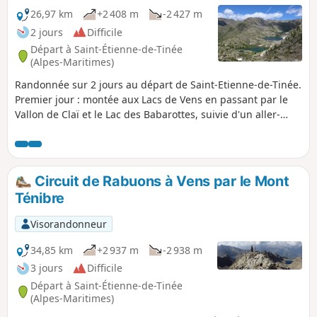
26,97 km
+2 408 m
-2 427 m
2 jours
Difficile
Départ à Saint-Étienne-de-Tinée
(Alpes-Maritimes)
Randonnée sur 2 jours au départ de Saint-Etienne-de-Tinée.
Premier jour : montée aux Lacs de Vens en passant par le
Vallon de Claï et le Lac des Babarottes, suivie d'un aller-
retour aux Aiguilles de Tortisse. Deuxième jour : montée à la
Cime du Fer, puis retour à Saint-Etienne-de-Tinée par Vallon
de Tortisse, Lac des Babarottes et Chemin de l'Energie.
Circuit de Rabuons à Vens par le Mont
Ténibre
Visorandonneur
34,85 km
+2 937 m
-2 938 m
3 jours
Difficile
Départ à Saint-Étienne-de-Tinée
(Alpes-Maritimes)