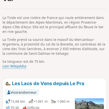
p
La Tinée est une rivière de France qui coule entièrement dans
le département des Alpes-Maritimes, en région Provence-
Alpes-Côte d'Azur. Elle est le principal affluent du fleuve le Var
en rive gauche.
La Tinée prend sa source dans le massif du Mercantour-
Argentera, à proximité du col de la Bonette, en contrebas de la
cime des Trois Serrières, à environ 2 650 mètres d'altitude, sur
la commune de Saint-Dalmas-le-Selvage.
Sa longueur est de 75 km.
Lien Wikipédia
Les Lacs de Vens depuis Le Pra
Visorandonneur
15,68 km
+1 061 m
-1 060 m
7h 30
Difficile