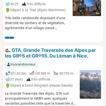
3h 25
Très difficile
Départ à La Tour (Alpes-Maritimes)
Très belle randonnée disposant d'une
diversité de sentiers et de végétation,
agrémentée d'un village classé
monument historique à découvrir. Tenir
compte des informations pratiques
mentionnées dans le descriptif
concernant la période et la partie hors
GTA, Grande Traversée des Alpes par
sentier. ⚠️ GPS ou application
les GR®5 et GR®55. Du Léman à Nice.
indispensable pour cette randonnée ! La
période hivernale est à proscrire, les
Visorandonneur
rochers proches des rivières sont
glissants.
551,62 km
+30 368 m
-30 759 m
21 jours
Très difficile
Départ à Saint-Gingolph (Haute-Savoie)
La Grande Traversée des Alpes, GTA suit
principalement le GR®5 avec quelques
variantes possibles telle que la traversée de