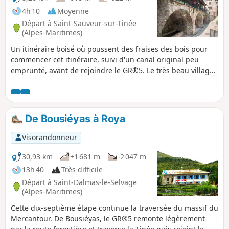
4h 10
Moyenne
Départ à Saint-Sauveur-sur-Tinée
(Alpes-Maritimes)
Un itinéraire boisé où poussent des fraises des bois pour
commencer cet itinéraire, suivi d'un canal original peu
emprunté, avant de rejoindre le GR®5. Le très beau village
de Roure est à visiter avec attention : lavoir original,
fontaines, tout un patrimoine local réputé
De Bousiéyas à Roya
Visorandonneur
30,93 km
+1 681 m
-2 047 m
13h 40
Très difficile
Départ à Saint-Dalmas-le-Selvage
(Alpes-Maritimes)
Cette dix-septième étape continue la traversée du massif du
Mercantour. De Bousiéyas, le GR®5 remonte légèrement