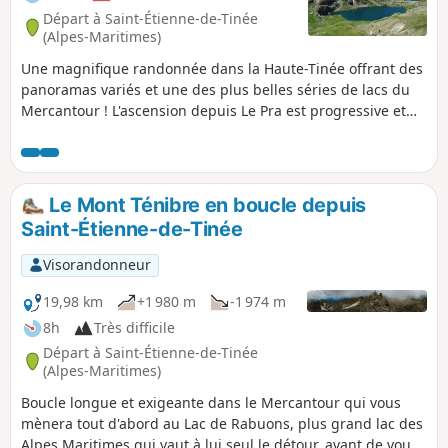
Départ à Saint-Étienne-de-Tinée
(Alpes-Maritimes)
Une magnifique randonnée dans la Haute-Tinée offrant des
panoramas variés et une des plus belles séries de lacs du
Mercantour ! L'ascension depuis Le Pra est progressive et
sans difficulté, avec la Cime de la Bonnette dans le dos. On
passe ensuite sous les étranges Aiguilles de Tortisse avant
d'arriver au Col du Fer (vue sur le Mont Viso). Après le Collet
de Tortisse, on arrive au niveau de l'arche d'où l'on profite
Le Mont Ténibre en boucle depuis
d'un panorama splendide sur les Lacs de Vens et les
Saint-Étienne-de-Tinée
sommets du Trou de l'Âne !
Visorandonneur
19,98 km
+1 980 m
-1 974 m
8h
Très difficile
Départ à Saint-Étienne-de-Tinée
(Alpes-Maritimes)
Boucle longue et exigeante dans le Mercantour qui vous
mènera tout d'abord au Lac de Rabuons, plus grand lac des
Alpes Maritimes qui vaut à lui seul le détour, avant de vous