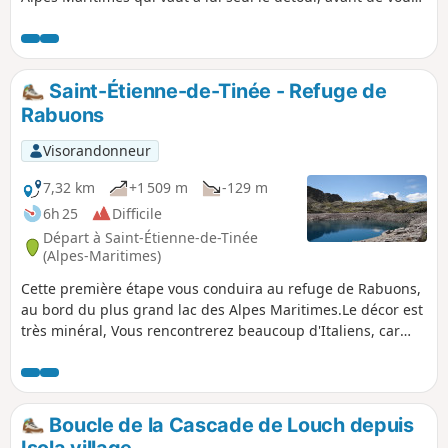
faire gravir le Mont Ténibre, plus haut sommet de la Tinée
avec ses 3031m. Vous êtes dans le Parc National du
Mercantour, il y a une réglementation à respecter sous
peine d'amende pouvant s'élever jusqu'à 1500 €, voir les
Saint-Étienne-de-Tinée - Refuge de
informations pratiques. Lire les avis avant de s'y engager.
Rabuons
Visorandonneur
7,32 km
+1 509 m
-129 m
6h 25
Difficile
Départ à Saint-Étienne-de-Tinée
(Alpes-Maritimes)
Cette première étape vous conduira au refuge de Rabuons,
au bord du plus grand lac des Alpes Maritimes.Le décor est
très minéral, Vous rencontrerez beaucoup d'Italiens, car
derrière la frontière, plusieurs refuges permettent de
réaliser de beaux circuits en passant par le Pas de
l'Ischiator tout près. ⚠️ Compter environ 4h pour un
randonneur moyen en bonne condition physique pour
Boucle de la Cascade de Louch depuis
effectuer cette randonnée.