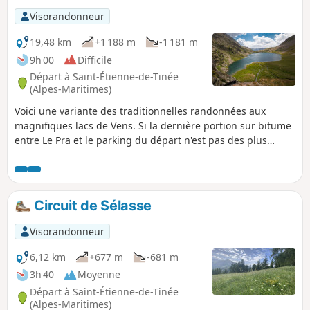
Visorandonneur
19,48 km
+1 188 m
-1 181 m
9h 00
Difficile
Départ à Saint-Étienne-de-Tinée
(Alpes-Maritimes)
Voici une variante des traditionnelles randonnées aux
magnifiques lacs de Vens. Si la dernière portion sur bitume
entre Le Pra et le parking du départ n'est pas des plus
attrayantes, cette boucle permet cependant de traverser à
la fois la vallée du torrent de Vens et celle de Tortisse, avec
une montée plus agréable le long du torrent et une
descente depuis le Col de Fer à couper le souffle.
Circuit de Sélasse
Visorandonneur
6,12 km
+677 m
-681 m
3h 40
Moyenne
Départ à Saint-Étienne-de-Tinée
(Alpes-Maritimes)