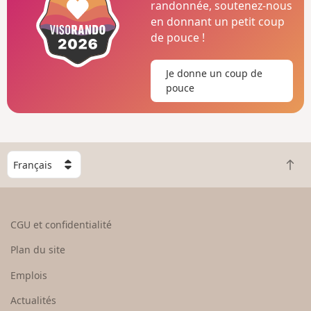
randonnée, soutenez-nous
en donnant un petit coup
de pouce !
Je donne un coup de
pouce
C
R
h
e
o
t
i
o
s
CGU et confidentialité
u
i
r
s
Plan du site
e
s
n
e
Emplois
h
z
Actualités
a
u