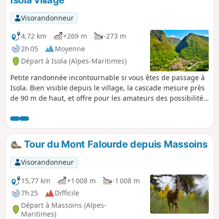
Isola village
Visorandonneur
4,72 km
+269 m
-273 m
2h 05
Moyenne
Départ à Isola (Alpes-Maritimes)
Petite randonnée incontournable si vous êtes de passage à
Isola. Bien visible depuis le village, la cascade mesure près
de 90 m de haut, et offre pour les amateurs des possibilités
de sortie en canyoning. Le chemin est bien indiqué et
correctement aménagé.
Tour du Mont Falourde depuis Massoins
Visorandonneur
15,77 km
+1 008 m
-1 008 m
7h 25
Difficile
Départ à Massoins (Alpes-
Maritimes)