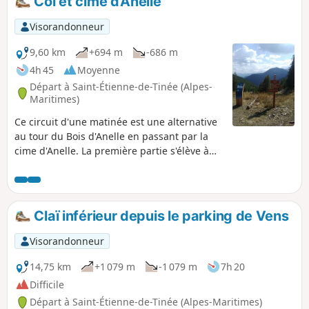
Col et cime d'Anelle
Visorandonneur
9,60 km
+694 m
-686 m
4h 45
Moyenne
Départ à Saint-Étienne-de-Tinée (Alpes-
Maritimes)
Ce circuit d'une matinée est une alternative
au tour du Bois d'Anelle en passant par la
cime d'Anelle. La première partie s'élève à
travers les campagnes d'Ublan, puis
traverse le bois à l'ombre des sapins.
Claï inférieur depuis le parking de Vens
Visorandonneur
14,75 km
+1 079 m
-1 079 m
7h 20
Difficile
Départ à Saint-Étienne-de-Tinée (Alpes-Maritimes)