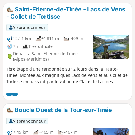
Saint-Etienne-de-Tinée - Lacs de Vens
- Collet de Tortisse
Visorandonneur
12,11 km
+1 811 m
-409 m
7h
Très difficile
Départ à Saint-Étienne-de-Tinée
(Alpes-Maritimes)
1ère étape d'une randonnée sur 2 jours dans la Haute-
Tinée. Montée aux magnifiques Lacs de Vens et au Collet de
Tortisse en passant par le vallon de Claï et le Lac des
Babarottes. Nombreuses marmottes et chamois aux
alentours des Lacs de Vens et sous le Collet de Tortisse.
Boucle Ouest de la Tour-sur-Tinée
Visorandonneur
7,45 km
+465 m
-467 m