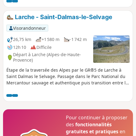
Larche - Saint-Dalmas-le-Selvage
Visorandonneur
26,75 km
+1 580 m
-1 742 m
12h 10
Difficile
Départ à Larche (Alpes-de-Haute-
Provence)
Étape de la traversée des Alpes par le GR®5 de Larche à
Saint Dalmas le Selvage. Passage dans le Parc National du
Mercantour sauvage et authentique puis transition entre la
Haute Tinée et le Vallon de Jalorgues avec un passage sur la
plus haute route d'Europe vers le Col de la Bonnette.
Pour continuer à proposer
des
fonctionnalités
gratuites et pratiques
en