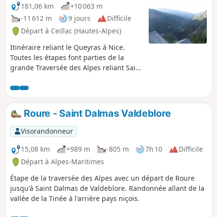
181,06 km
+10 063 m
-11 612 m
9 jours
Difficile
Départ à Ceillac (Hautes-Alpes)
Itinéraire reliant le Queyras à Nice.
Toutes les étapes font parties de la
grande Traversée des Alpes reliant Saint
Gingolph (lac Léman) à Nice. Le balisage
à suivre est le GR®5. Ce balisage est
parfait et permet de randonner en
admirant les différents paysages sans
Roure - Saint Dalmas Valdeblore
toujours être concentré sur une carte
IGN. Les régions traversées sont le
Visorandonneur
Queyras, la Haute Ubaye, le Mercantour,
la Haute Tinée, la Vésubie et l'arrière
15,08 km
+989 m
-805 m
7h 10
Difficile
Pays Niçois.
Départ à Alpes-Maritimes
Étape de la traversée des Alpes avec un départ de Roure
jusqu'à Saint Dalmas de Valdeblore. Randonnée allant de la
vallée de la Tinée à l'arrière pays niçois.