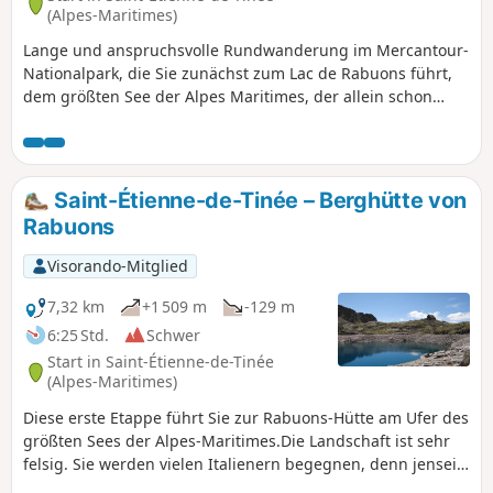
(Alpes-Maritimes)
Lange und anspruchsvolle Rundwanderung im Mercantour-
Nationalpark, die Sie zunächst zum Lac de Rabuons führt,
dem größten See der Alpes Maritimes, der allein schon
einen Abstecher wert ist, bevor Sie den Mont Ténibre
besteigen, mit 3031 m den höchsten Gipfel der Tinée. Sie
befinden sich im Nationalpark Mercantour, wo bestimmte
Vorschriften zu beachten sind, deren Nichtbeachtung mit
Saint-Étienne-de-Tinée – Berghütte von
einer Geldstrafe von bis zu 1500 € geahndet werden kann
Rabuons
(siehe praktische Informationen). Lesen Sie die
Bewertungen, bevor Sie sich darauf einlassen.
Visorando-Mitglied
7,32 km
+1 509 m
-129 m
6:25 Std.
Schwer
Start in Saint-Étienne-de-Tinée
(Alpes-Maritimes)
Diese erste Etappe führt Sie zur Rabuons-Hütte am Ufer des
größten Sees der Alpes-Maritimes.Die Landschaft ist sehr
felsig. Sie werden vielen Italienern begegnen, denn jenseits
der Grenze ermöglichen mehrere Hütten schöne