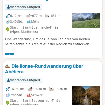
Abstieg vom Col de Fer.
Visorando-Mitglied
6,12 km
+677 m
-681 m
3:40 Std.
Mittel
Start in Saint-Étienne-de-Tinée
(Alpes-Maritimes)
Eine Wanderung, um das Tal von Ténibres von beiden
Seiten sowie die Architektur der Region zu entdecken.
Die Ilonse-Rundwanderung über
Abéliéra
Visorando-Mitglied
16,94 km
+1 030 m
-1 030 m
7:45 Std.
Schwer
Start in Saint-Sauveur-sur-Tinée
(Alpes-Maritimes)