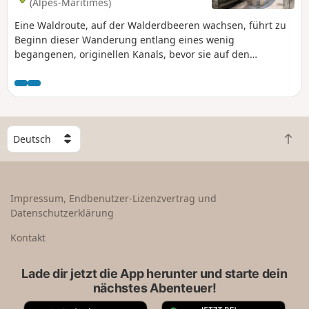
(Alpes-Maritimes)
Eine Waldroute, auf der Walderdbeeren wachsen, führt zu
Beginn dieser Wanderung entlang eines wenig
begangenen, originellen Kanals, bevor sie auf den
Fernwanderweg GR®5 trifft. Das sehr schöne Dorf Roure ist
einen Besuch wert: origineller Waschplatz, Brunnen, ein
ganzes lokales Kulturerbe.
W
Z
ä
u
h
r
l
ü
e
Impressum, Endbenutzer-Lizenzvertrag und
c
e
Datenschutzerklärung
k
i
n
n
Kontakt
a
L
c
a
Lade dir jetzt die App herunter und starte dein
h
n
nächstes Abenteuer!
o
d
b
A
G