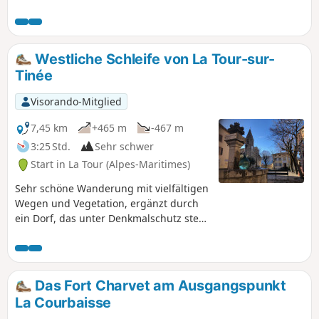
Lac des Babarottes. Zahlreiche Murmeltiere und Gämsen in
der Umgebung der Lacs de Vens und unterhalb des kleinen
Gebirgspasses Collet de Tortisse.
Westliche Schleife von La Tour-sur-
Tinée
Visorando-Mitglied
7,45 km
+465 m
-467 m
3:25 Std.
Sehr schwer
Start in La Tour (Alpes-Maritimes)
Sehr schöne Wanderung mit vielfältigen
Wegen und Vegetation, ergänzt durch
ein Dorf, das unter Denkmalschutz steht
und es zu entdecken gilt. Beachten Sie
die praktischen Informationen in der
Beschreibung bezüglich der Jahreszeit
und des Abschnitts abseits des Weges.
Das Fort Charvet am Ausgangspunkt
⚠️ GPS oder App für diese Wanderung
La Courbaisse
unerlässlich! Im Winter nicht zu