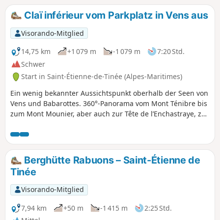
Claï inférieur vom Parkplatz in Vens aus
Visorando-Mitglied
14,75 km
+1 079 m
-1 079 m
7:20 Std.
Schwer
Start in Saint-Étienne-de-Tinée (Alpes-Maritimes)
Ein wenig bekannter Aussichtspunkt oberhalb der Seen von
Vens und Babarottes. 360°-Panorama vom Mont Ténibre bis
zum Mont Mounier, aber auch zur Tête de l’Enchastraye, zur
Cime de Pal...
Berghütte Rabuons – Saint-Étienne de
Tinée
Visorando-Mitglied
7,94 km
+50 m
-1 415 m
2:25 Std.