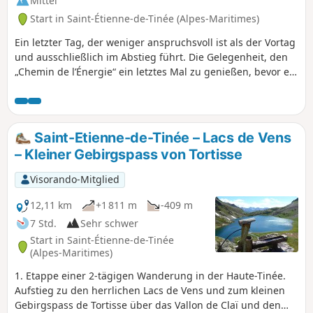
Mittel
Start in Saint-Étienne-de-Tinée (Alpes-Maritimes)
Ein letzter Tag, der weniger anspruchsvoll ist als der Vortag
und ausschließlich im Abstieg führt. Die Gelegenheit, den
„Chemin de l’Énergie“ ein letztes Mal zu genießen, bevor es
zum Abstieg nach Saint-Étienne-de-Tinée geht.
Saint-Etienne-de-Tinée – Lacs de Vens
– Kleiner Gebirgspass von Tortisse
Visorando-Mitglied
12,11 km
+1 811 m
-409 m
7 Std.
Sehr schwer
Start in Saint-Étienne-de-Tinée
(Alpes-Maritimes)
1. Etappe einer 2-tägigen Wanderung in der Haute-Tinée.
Aufstieg zu den herrlichen Lacs de Vens und zum kleinen
Gebirgspass de Tortisse über das Vallon de Claï und den