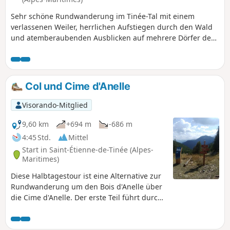
Sehr schöne Rundwanderung im Tinée-Tal mit einem
verlassenen Weiler, herrlichen Aufstiegen durch den Wald
und atemberaubenden Ausblicken auf mehrere Dörfer der
Umgebung.
Col und Cime d'Anelle
Visorando-Mitglied
9,60 km
+694 m
-686 m
4:45 Std.
Mittel
Start in Saint-Étienne-de-Tinée (Alpes-
Maritimes)
Diese Halbtagestour ist eine Alternative zur
Rundwanderung um den Bois d'Anelle über
die Cime d'Anelle. Der erste Teil führt durch
die Felder von Ublan hinauf und durchquert
dann den Wald im Schatten der Tannen.