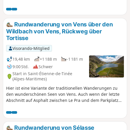
bewältigen. Vorläufiges Verbot 2023, siehe Hinweise
Rundwanderung von Vens über den
Wildbach von Vens, Rückweg über
Tortisse
Visorando-Mitglied
19,48 km
+1 188 m
-1 181 m
9:00 Std.
Schwer
Start in Saint-Étienne-de-Tinée
(Alpes-Maritimes)
Hier ist eine Variante der traditionellen Wanderungen zu
den wunderschönen Seen von Vens. Auch wenn der letzte
Abschnitt auf Asphalt zwischen Le Pra und dem Parkplatz
am Ausgangspunkt nicht besonders attraktiv ist, führt diese
Rundwanderung doch durch das Tal des Wildbachs Vens
und das Tortisse-Tal, mit einem angenehmen Aufstieg
entlang des Wildbachs und einem atemberaubenden
Rundwanderung von Sélasse