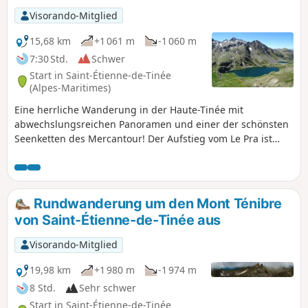
Visorando-Mitglied
15,68 km
+1 061 m
-1 060 m
7:30 Std.
Schwer
Start in Saint-Étienne-de-Tinée
(Alpes-Maritimes)
Eine herrliche Wanderung in der Haute-Tinée mit
abwechslungsreichen Panoramen und einer der schönsten
Seenketten des Mercantour! Der Aufstieg vom Le Pra ist
progressiv und ohne Schwierigkeiten, mit der Cime de la
Bonnette im Rücken. Anschließend passiert man die
seltsamen Aiguilles de Tortisse, bevor man den Col du Fer
erreicht (Blick auf den Mont Viso). Nach dem kleinen
Rundwanderung um den Mont Ténibre
Gebirgspass Collet de Tortisse erreicht man den Bogen, von
von Saint-Étienne-de-Tinée aus
wo aus man einen herrlichen Blick auf die Seen von Vens
und die Gipfel des Trou de l'Âne genießt!
Visorando-Mitglied
19,98 km
+1 980 m
-1 974 m
8 Std.
Sehr schwer
Start in Saint-Étienne-de-Tinée