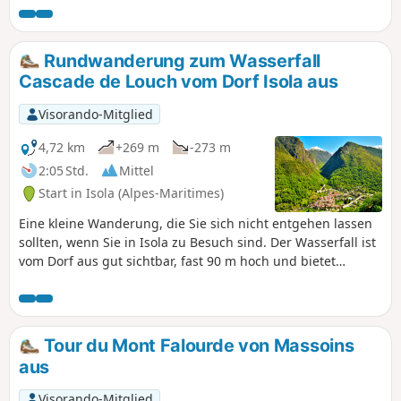
Rundwanderungen über den nahegelegenen Pas de
l’Ischiator. ⚠️ Ein durchschnittlicher Wanderer mit guter
körperlicher Verfassung sollte für diese Wanderung etwa 4
Rundwanderung zum Wasserfall
Stunden einplanen.
Cascade de Louch vom Dorf Isola aus
Visorando-Mitglied
4,72 km
+269 m
-273 m
2:05 Std.
Mittel
Start in Isola (Alpes-Maritimes)
Eine kleine Wanderung, die Sie sich nicht entgehen lassen
sollten, wenn Sie in Isola zu Besuch sind. Der Wasserfall ist
vom Dorf aus gut sichtbar, fast 90 m hoch und bietet
Canyoning-Fans zahlreiche Möglichkeiten. Der Weg ist gut
ausgeschildert und gut ausgebaut.
Tour du Mont Falourde von Massoins
aus
Visorando-Mitglied