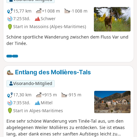
15,77 km
+1 008 m
-1 008 m
7:25 Std.
Schwer
Start in Massoins (Alpes-Maritimes)
Schöne sportliche Wanderung zwischen dem Fluss Var und
der Tinée.
Entlang des Mollières-Tals
Visorando-Mitglied
17,30 km
+915 m
-915 m
7:35 Std.
Mittel
Start in Alpes-Maritimes
Eine sehr schöne Wanderung vom Tinée-Tal aus, um den
abgelegenen Weiler Mollières zu entdecken. Sie ist etwas
lang, aber dank eines sehr sanften Aufstiegs leicht zu