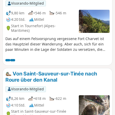
empfehlen, da die Felsen in der Nähe
Visorando-Mitglied
der Flüsse rutschig sind.
9,80 km
+546 m
-546 m
4:20 Std.
Mittel
Start in Tournefort (Alpes-
Maritimes)
Das auf einem Felsvorsprung vergessene Fort Charvet ist
das Hauptziel dieser Wanderung. Aber auch, sich für ein
paar Minuten in die Lage der Soldaten zu versetzen, die
Ende des 18. Jahrhunderts die Täler Var und Tinée
beobachten mussten, um sich vor möglichen
piemontesischen Invasoren zu schützen. Vergessen wir
nicht, dass dieses Gebiet seit 1860 zu Frankreich gehört.
Von Saint-Sauveur-sur-Tinée nach
Roure über den Kanal
Visorando-Mitglied
8,26 km
+618 m
-622 m
4:10 Std.
Mittel
Start in Saint-Sauveur-sur-Tinée