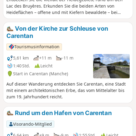
Lac des Bruyères. Erkunden Sie die beiden Arten von
Heideflächen – offene und mit Kiefern bewaldete – bei
einem Spaziergang um diese ehemalige Sandgrube, die
heute ein Ausflugsziel für Familien ist.
Von der Kirche zur Schleuse von
Carentan
Tourismusinformation
5,61 km
+11 m
-11 m
1:40 Std.
Leicht
Start in Carentan (Manche)
Auf dieser Wanderung entdecken Sie Carentan, eine Stadt
mit einem architektonischen Erbe, das vom Mittelalter bis
zum 19. Jahrhundert reicht.
Rund um den Hafen von Carentan
Visorando-Mitglied
6,64 km
+9 m
-9 m
1:55 Std.
Leicht