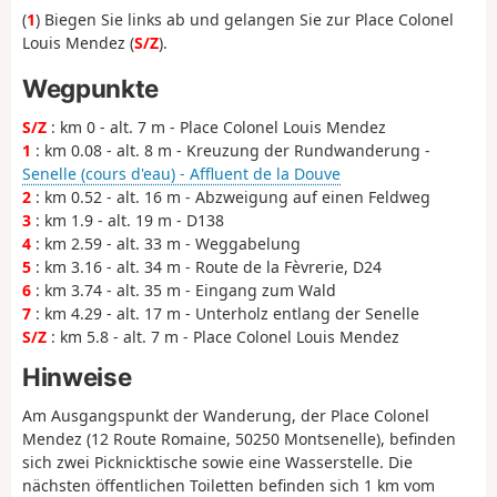
(
1
) Biegen Sie links ab und gelangen Sie zur Place Colonel
Louis Mendez (
S/Z
).
Wegpunkte
S/Z
: km 0 - alt. 7 m - Place Colonel Louis Mendez
1
: km 0.08 - alt. 8 m - Kreuzung der Rundwanderung -
Senelle (cours d'eau) - Affluent de la Douve
2
: km 0.52 - alt. 16 m - Abzweigung auf einen Feldweg
3
: km 1.9 - alt. 19 m - D138
4
: km 2.59 - alt. 33 m - Weggabelung
5
: km 3.16 - alt. 34 m - Route de la Fèvrerie, D24
6
: km 3.74 - alt. 35 m - Eingang zum Wald
7
: km 4.29 - alt. 17 m - Unterholz entlang der Senelle
S/Z
: km 5.8 - alt. 7 m - Place Colonel Louis Mendez
Hinweise
Am Ausgangspunkt der Wanderung, der Place Colonel
Mendez (12 Route Romaine, 50250 Montsenelle), befinden
sich zwei Picknicktische sowie eine Wasserstelle. Die
nächsten öffentlichen Toiletten befinden sich 1 km vom