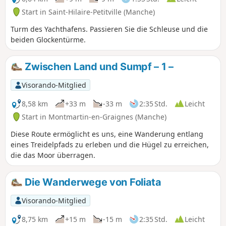
Start in Saint-Hilaire-Petitville (Manche)
Turm des Yachthafens. Passieren Sie die Schleuse und die
beiden Glockentürme.
Zwischen Land und Sumpf – 1 –
Visorando-Mitglied
8,58 km
+33 m
-33 m
2:35 Std.
Leicht
Start in Montmartin-en-Graignes (Manche)
Diese Route ermöglicht es uns, eine Wanderung entlang
eines Treidelpfads zu erleben und die Hügel zu erreichen,
die das Moor überragen.
Die Wanderwege von Foliata
Visorando-Mitglied
8,75 km
+15 m
-15 m
2:35 Std.
Leicht