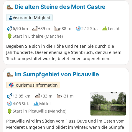
Die alten Steine des Mont Castre
Visorando-Mitglied
6,90 km
+89 m
-88 m
2:15 Std.
Leicht
Start in Lithaire (Manche)
Begeben Sie sich in die Höhe und reisen Sie durch die
Jahrhunderte. Dieser ehemalige Steinbruch, der zu einem
Teich umgestaltet wurde, bietet einen angenehmen
Spaziergang im Herzen der Bocage-Landschaft. Sie werden
über die ehemaligen Eisenbahnschienen, die Grünen
Im Sumpfgebiet von Picauville
Wege, gehen. Sie werden auch auf dem alten Weg
vorbeikommen, den die Loren nahmen, die die Steine zum
Tourismusinformation
Bahnhof Lithaire brachten, um nach Paris und zu den
großen Bauwerken zu gelangen. Rund um den Teich sehen
13,85 km
+33 m
-31 m
Sie das alte Schloss, die alte Kirche und die Überreste einer
4:05 Std.
Mittel
neolithischen Allee. Verpassen Sie nicht den 180°-Blick auf
Start in Picauville (Manche)
die Umgebung.
Picauville wird im Süden vom Fluss Ouve und im Osten vom
Merderet umgeben und bildet im Winter, wenn die Sümpfe