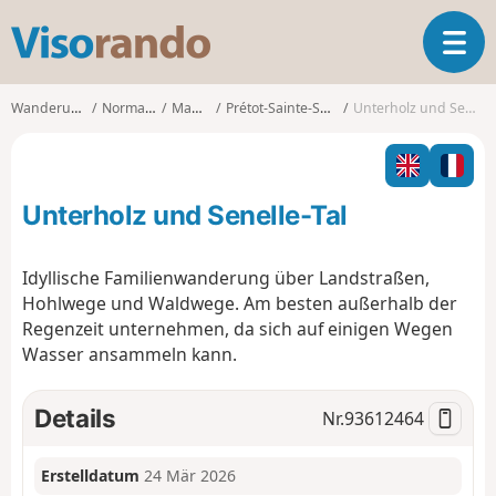
V
T
i
o
s
g
o
Wanderungen
Normandie
Manche
Prétot-Sainte-Suzanne
Unterholz und Senelle-Tal
g
r
l
a
e
n
n
d
Unterholz und Senelle-Tal
a
o
v
i
Idyllische Familienwanderung über Landstraßen,
g
Hohlwege und Waldwege. Am besten außerhalb der
a
Regenzeit unternehmen, da sich auf einigen Wegen
t
Wasser ansammeln kann.
i
o
n
Details
Nr.
93612464
Erstelldatum
24 Mär 2026