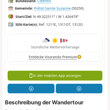
Bundesland:
Cotentin
Gemeinde:
Prétot-Sainte-Suzanne
(50250)
Start/Ziel:
N 49.322511° / W 1.426479°
IGN-Karte(n):
Ref. 1211E, 1311OT, 1312O
Stündliche Wettervorhersage
Entdecke Visorando Premium
In der mobilen App anzeigen
Beschreibung der Wandertour