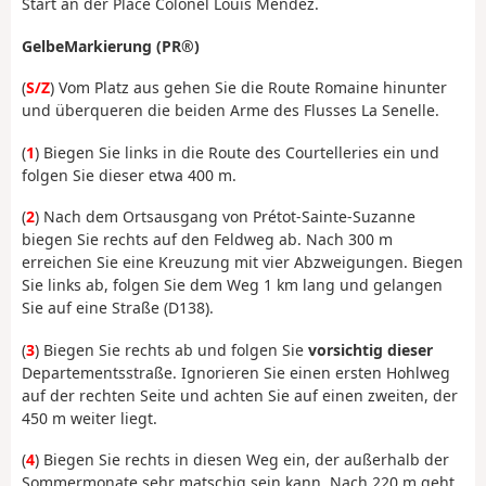
Start an der Place Colonel Louis Mendez.
Gelbe
Markierung
(PR®)
(
S/Z
) Vom Platz aus gehen Sie die Route Romaine hinunter
und überqueren die beiden Arme des Flusses La Senelle.
(
1
) Biegen Sie links in die Route des Courtelleries ein und
folgen Sie dieser etwa 400 m.
(
2
) Nach dem Ortsausgang von Prétot-Sainte-Suzanne
biegen Sie rechts auf den Feldweg ab. Nach 300 m
erreichen Sie eine Kreuzung mit vier Abzweigungen. Biegen
Sie links ab, folgen Sie dem Weg 1 km lang und gelangen
Sie auf eine Straße (D138).
(
3
) Biegen Sie rechts ab und folgen Sie
vorsichtig dieser
Departementsstraße. Ignorieren Sie einen ersten Hohlweg
auf der rechten Seite und achten Sie auf einen zweiten, der
450 m weiter liegt.
(
4
) Biegen Sie rechts in diesen Weg ein, der außerhalb der
Sommermonate sehr matschig sein kann. Nach 220 m geht