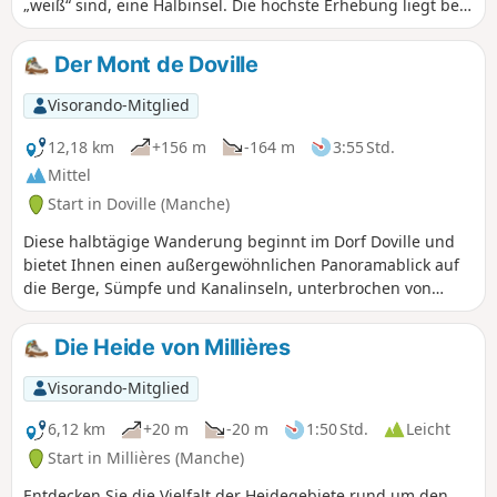
„weiß“ sind, eine Halbinsel. Die höchste Erhebung liegt bei
29 m. Die vorgeschlagene Route führt an den Sümpfen
entlang und taucht dann auf Hohlwegen oder „Chasses“ in
Der Mont de Doville
die Bocage-Landschaft ein.
Visorando-Mitglied
12,18 km
+156 m
-164 m
3:55 Std.
Mittel
Start in Doville (Manche)
Diese halbtägige Wanderung beginnt im Dorf Doville und
bietet Ihnen einen außergewöhnlichen Panoramablick auf
die Berge, Sümpfe und Kanalinseln, unterbrochen von
Abschnitten auf Waldwegen und einer großen Hochebene
mit kargen, mit Ginster bewachsenen Heiden.
Die Heide von Millières
Visorando-Mitglied
6,12 km
+20 m
-20 m
1:50 Std.
Leicht
Start in Millières (Manche)
Entdecken Sie die Vielfalt der Heidegebiete rund um den