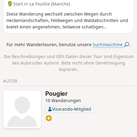
Start in La Feuillie (Manche)
Diese Wanderung wechselt zwischen Wegen durch
Heckenlandschaften, Feldwegen und Waldabschnitten und
bietet einen angenehmen, teilweise schattigen
Spaziergang, ideal im Sommer. Der letzte, kürzlich
angelegte Weg führt zum See und bietet einen schönen
Für mehr Wandertouren, benutze unsere
Suchmaschine
.
Blick auf die Feuchtgebiete und die Kirche von La Feuillie.
Die Beschreibungen und GPX-Daten dieser Tour sind Eigentum
des Autors/der Autorin. Bitte nicht ohne Genehmigung
kopieren.
AUTOR
Pougier
10 Wanderungen
Visorando-Mitglied