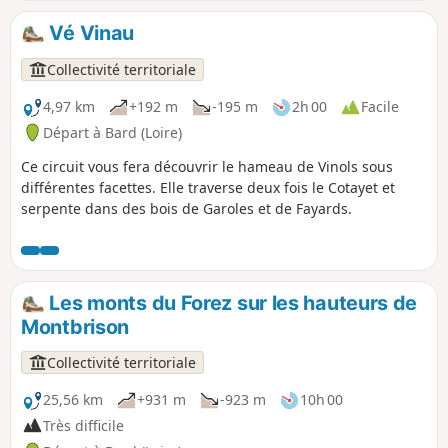
maisons en pierre, son château, son église, son lavoir, et ses
deux rivières qui se rejoignent sous un magnifique petit
Vé Vinau
pont en pierre.
Collectivité territoriale
4,97 km
+192 m
-195 m
2h 00
Facile
Départ à Bard (Loire)
Ce circuit vous fera découvrir le hameau de Vinols sous
différentes facettes. Elle traverse deux fois le Cotayet et
serpente dans des bois de Garoles et de Fayards.
Les monts du Forez sur les hauteurs de
Montbrison
Collectivité territoriale
25,56 km
+931 m
-923 m
10h 00
Très difficile