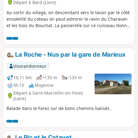
Départ à Bard (Loire)
Au sortir du village, en descendant vers le lavoir par le côté
ensoleillé du coteau on peut admirer le ravin du Charavan
et les bois du Bouchat. La passerelle sur ce ruisseau donne
accès à un bief désaffecté qui témoigne de la vie rurale
d'antan. Le retour par les passerelles du Charavan passe
près d'un "jeu du diable" caché sous la mousse. Sur le plat,
le coin piquenique et la boite à livres du Montel
La Roche - Nus par la gare de Marieux
termineront agréablement ce parcours.
Visorandonneur
10,11 km
+133 m
-133 m
3h 15
Moyenne
Départ à Saint-Marcellin-en-Forez
(Loire)
Balade dans le Forez sur de bons chemins balisés .
Le Pic et le Cotayet