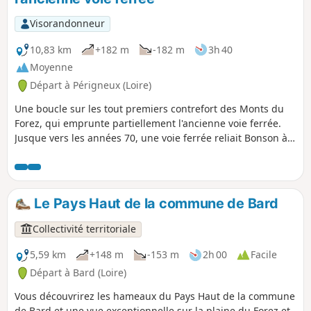
Visorandonneur
10,83 km
+182 m
-182 m
3h 40
Moyenne
Départ à Périgneux (Loire)
Une boucle sur les tout premiers contrefort des Monts du
Forez, qui emprunte partiellement l'ancienne voie ferrée.
Jusque vers les années 70, une voie ferrée reliait Bonson à
Sembadel. Aujourd'hui on peut suivre essentiellement à
vélo mais aussi à pied, cette ancienne voie ferrée depuis
Saint-Marcellin-en-Forez jusqu'à Estivareilles. Tout au long
de cette "Aventure du rail", on peut admirer des vestiges
Le Pays Haut de la commune de Bard
architecturaux laissés par cette voie.
Collectivité territoriale
5,59 km
+148 m
-153 m
2h 00
Facile
Départ à Bard (Loire)
Vous découvrirez les hameaux du Pays Haut de la commune
de Bard et une vue exceptionnelle sur la plaine du Forez et