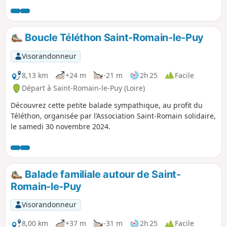
pistes à travers les prairies, offre au
mitan de la balade la découverte de
Montarcher dressé sur son éperon
rocheux. De magnifiques croix
Boucle Téléthon Saint-Romain-le-Puy
parsèment ce circuit.
Visorandonneur
8,13 km
+24 m
-21 m
2h 25
Facile
Départ à Saint-Romain-le-Puy (Loire)
Découvrez cette petite balade sympathique, au profit du
Téléthon, organisée par l’Association Saint-Romain solidaire,
le samedi 30 novembre 2024.
Balade familiale autour de Saint-
Romain-le-Puy
Visorandonneur
8,00 km
+37 m
-31 m
2h 25
Facile