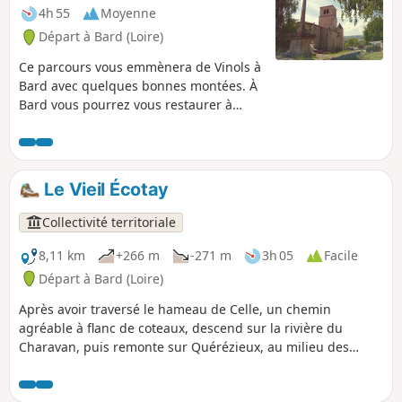
4h 55
Moyenne
Départ à Bard (Loire)
Ce parcours vous emmènera de Vinols à
Bard avec quelques bonnes montées. À
Bard vous pourrez vous restaurer à
l'Auberge de la Grand Font. Pour le
retour, un petit crochet par la voie
romaine vous permettra d’avoir une
magnifique vue sur la plaine du Forez.
Le Vieil Écotay
Collectivité territoriale
8,11 km
+266 m
-271 m
3h 05
Facile
Départ à Bard (Loire)
Après avoir traversé le hameau de Celle, un chemin
agréable à flanc de coteaux, descend sur la rivière du
Charavan, puis remonte sur Quérézieux, au milieu des
feuillus. La descente offre une vue splendide sur Bard, puis
sur le Vieil-Écotay niché au fond de la vallée, avec ses belles