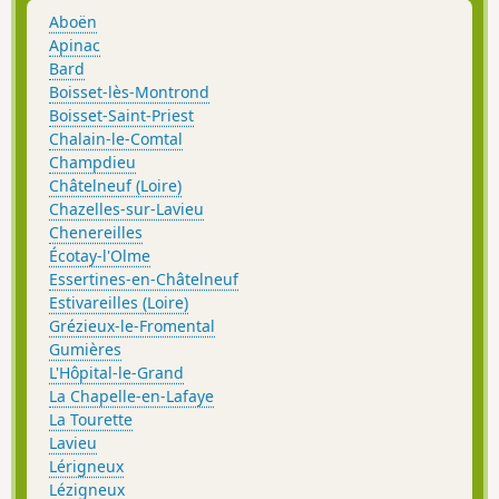
Aboën
Apinac
Bard
Boisset-lès-Montrond
Boisset-Saint-Priest
Chalain-le-Comtal
Champdieu
Châtelneuf (Loire)
Chazelles-sur-Lavieu
Chenereilles
Écotay-l'Olme
Essertines-en-Châtelneuf
Estivareilles (Loire)
Grézieux-le-Fromental
Gumières
L'Hôpital-le-Grand
La Chapelle-en-Lafaye
La Tourette
Lavieu
Lérigneux
Lézigneux