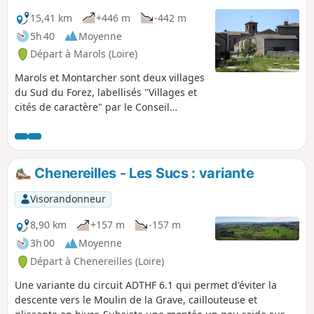
15,41 km
+446 m
-442 m
5h 40
Moyenne
Départ à Marols (Loire)
Marols et Montarcher sont deux villages
du Sud du Forez, labellisés "Villages et
cités de caractère" par le Conseil
Départemental de la Loire. Tous deux
ont une une architecture médiévale
bien conservée, particulièrement leur
église fortifiée. Montarcher est un petit
Chenereilles - Les Sucs : variante
bourg perché sur un promontoire et
offre une magnifique vue panoramique
Visorandonneur
du Mont Blanc au Mont Mézenc. La
randonnée est essentiellement
8,90 km
+157 m
-157 m
forestière et reprend pour partie le
3h 00
Moyenne
"Chemin des Brigands".
Départ à Chenereilles (Loire)
Une variante du circuit ADTHF 6.1 qui permet d'éviter la
descente vers le Moulin de la Grave, caillouteuse et