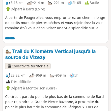
5,18 km
+214 m
-221 m
2h 05
Facile
Départ à Bard (Loire)
À partir de Fougerolles, vous emprunterez un chemin longé
de petits murs de pierres sèches et vous rejoindrez la voie
romaine d’où vous découvrirez une vue splendide sur la
plaine et les Alpes, par temps clair. Le retour s’effectuera
sur un chemin à flanc de coteau.
Trail du Kilomètre Vertical jusqu'à la
source du Vizezy
Collectivité territoriale
28,82 km
+969 m
-969 m
5h
Très difficile
Départ à Montbrison (Loire)
Ce circuit part du point le plus bas de la commune de Bard
pour rejoindre la Grande Pierre Bazanne, à proximité du
point le plus haut de la commune de Lérigneux. Lors de