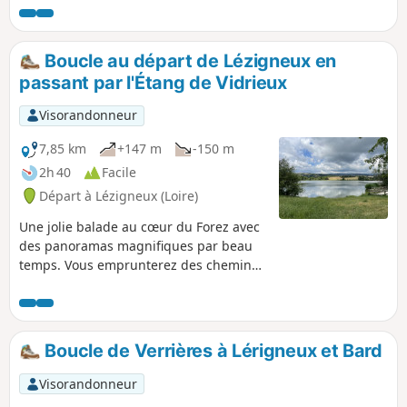
Boucle au départ de Lézigneux en
passant par l'Étang de Vidrieux
Visorandonneur
7,85 km
+147 m
-150 m
2h 40
Facile
Départ à Lézigneux (Loire)
Une jolie balade au cœur du Forez avec
des panoramas magnifiques par beau
temps. Vous emprunterez des chemins
et un peu de bitume dans des
proportions acceptables. Outre le
passage à proximité de l'Étang de
Vidrieux, cette randonnée emprunte, à
Boucle de Verrières à Lérigneux et Bard
plusieurs reprises, le Chemin de Saint-
Jacques-de-Compostelle.
Visorandonneur