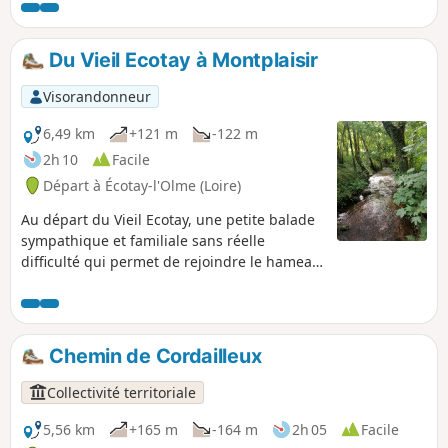
Du Vieil Ecotay à Montplaisir
Visorandonneur
6,49 km
+121 m
-122 m
2h 10
Facile
Départ à Écotay-l'Olme (Loire)
Au départ du Vieil Ecotay, une petite balade
sympathique et familiale sans réelle
difficulté qui permet de rejoindre le hameau
de Montplaisir en longeant le petit cours
d'eau du Cotayet puis celui du Moingt.
Chemin de Cordailleux
Collectivité territoriale
5,56 km
+165 m
-164 m
2h 05
Facile