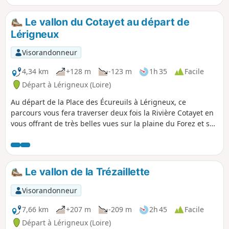
Bazanne. Sentier PR® 20
Le vallon du Cotayet au départ de
Lérigneux
Visorandonneur
4,34 km
+128 m
-123 m
1h 35
Facile
Départ à Lérigneux (Loire)
Au départ de la Place des Écureuils à Lérigneux, ce
parcours vous fera traverser deux fois la Rivière Cotayet en
vous offrant de très belles vues sur la plaine du Forez et sur
le village. Sentier PR® 14
Le vallon de la Trézaillette
Visorandonneur
7,66 km
+207 m
-209 m
2h 45
Facile
Départ à Lérigneux (Loire)