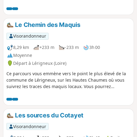
Le Chemin des Maquis
Visorandonneur
8,29 km
+233 m
-233 m
3h 00
Moyenne
Départ à Lérigneux (Loire)
Ce parcours vous emmène vers le point le plus élevé de la
commune de Lérigneux, sur les Hautes Chaumes où vous
suivrez les traces des maquis locaux. Vous pourrez
découvrir un panorama exceptionnel sur la chaine des
Alpes et le Mont Blanc. Sentier PR®19.
Les sources du Cotayet
Visorandonneur