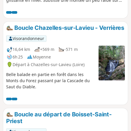
glissante en hiver. Subsiste une montée un peu raide sur
100 m, avant Brouilloux. Le circuit permet de se balader
entre les hameaux de Chenereilles, avec de beaux points de
vue sur la plaine et les monts du Lyonnais.
Boucle Chazelles-sur-Lavieu - Verrières
Visorandonneur
16,64 km
+569 m
-571 m
6h 25
Moyenne
Départ à Chazelles-sur-Lavieu (Loire)
Belle balade en partie en forêt dans les
Monts du Forez passant par la Cascade du
Saut du Diable.
Boucle au départ de Boisset-Saint-
Priest