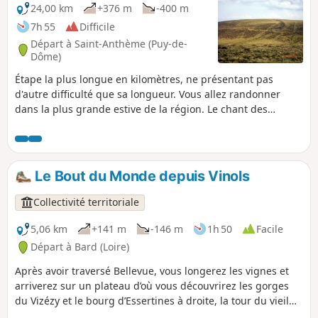
24,00 km
+376 m
-400 m
7h 55
Difficile
Départ à Saint-Anthème (Puy-de-
Dôme)
Étape la plus longue en kilomètres, ne présentant pas
d'autre difficulté que sa longueur. Vous allez randonner
dans la plus grande estive de la région. Le chant des
ruisseaux apportera une note musicale en vous laissant
glisser vers le bas de la station de skis.
Le Bout du Monde depuis Vinols
Collectivité territoriale
5,06 km
+141 m
-146 m
1h 50
Facile
Départ à Bard (Loire)
Après avoir traversé Bellevue, vous longerez les vignes et
arriverez sur un plateau d’où vous découvrirez les gorges
du Vizézy et le bourg d’Essertines à droite, la tour du vieil
Ecotay et la vallée du Cotayet à gauche. Vous traverserez le