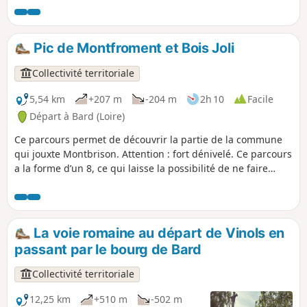
Cotayet et les bois de fayards. Par un chemin abrupt, vous
rejoindrez le « bout du monde », vers les ruines d’un ancien
hameau. Par un chemin dans le vallon, vous rejoindrez
Pic de Montfroment et Bois Joli
Vinols.
Collectivité territoriale
5,54 km
+207 m
-204 m
2h 10
Facile
Départ à Bard (Loire)
Ce parcours permet de découvrir la partie de la commune
qui jouxte Montbrison. Attention : fort dénivelé. Ce parcours
a la forme d’un 8, ce qui laisse la possibilité de ne faire
qu’une des deux boucles.
La voie romaine au départ de Vinols en
passant par le bourg de Bard
Collectivité territoriale
12,25 km
+510 m
-502 m