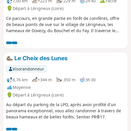
7,00 km
+223 m
-229 m
2h 40
Facile
Départ à Lérigneux (Loire)
Ce parcours, en grande partie en forêt de conifères, offre
de beaux points de vue sur le village de Lérigneux, les
hameaux de Dovezy, du Bouchet et du Fay. Il traverse le
Ruisseau du Cotayet (nom du Moingt (rivière) - Affluent du
Vizézy dans sa partie amont). PR® 18
Le Cheix des Lunes
Visorandonneur
8,76 km
+344 m
-350 m
3h 30
Moyenne
Départ à Lérigneux (Loire)
Au départ du parking de la LPO, après avoir profité d'un
panorama exceptionnel, vous allez randonner à travers de
beaux hameaux et de belles forêts. Sentier PR®17.