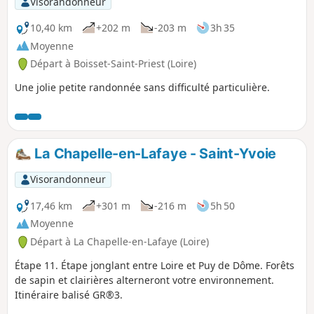
Visorandonneur
10,40 km
+202 m
-203 m
3h 35
Moyenne
Départ à Boisset-Saint-Priest (Loire)
Une jolie petite randonnée sans difficulté particulière.
La Chapelle-en-Lafaye - Saint-Yvoie
Visorandonneur
17,46 km
+301 m
-216 m
5h 50
Moyenne
Départ à La Chapelle-en-Lafaye (Loire)
Étape 11. Étape jonglant entre Loire et Puy de Dôme. Forêts
de sapin et clairières alterneront votre environnement.
Itinéraire balisé GR®3.