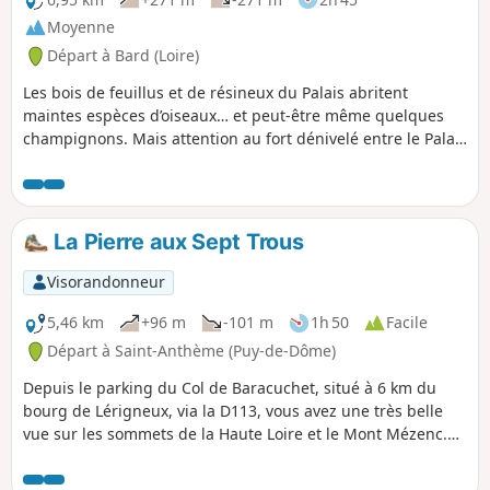
Moyenne
Départ à Bard (Loire)
Les bois de feuillus et de résineux du Palais abritent
maintes espèces d’oiseaux… et peut-être même quelques
champignons. Mais attention au fort dénivelé entre le Palais
et Baracuchet !
La Pierre aux Sept Trous
Visorandonneur
5,46 km
+96 m
-101 m
1h 50
Facile
Départ à Saint-Anthème (Puy-de-Dôme)
Depuis le parking du Col de Baracuchet, situé à 6 km du
bourg de Lérigneux, via la D113, vous avez une très belle
vue sur les sommets de la Haute Loire et le Mont Mézenc.
Cette randonnée (PR®20) va vous faire découvrir la Pierre
aux Sept Trous et passer tout près de la Grande Pierre