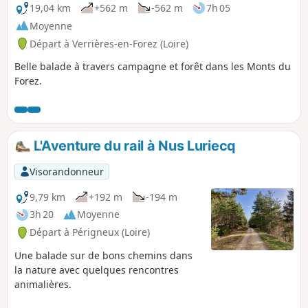
19,04 km
+562 m
-562 m
7h 05
Moyenne
Départ à Verrières-en-Forez (Loire)
Belle balade à travers campagne et forêt dans les Monts du
Forez.
L'Aventure du rail à Nus Luriecq
Visorandonneur
9,79 km
+192 m
-194 m
3h 20
Moyenne
Départ à Périgneux (Loire)
Une balade sur de bons chemins dans
la nature avec quelques rencontres
animalières.