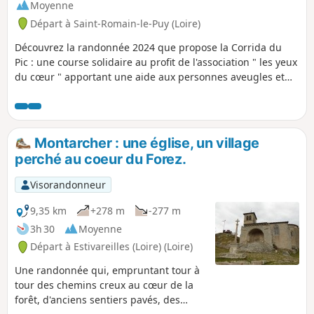
Moyenne
Départ à Saint-Romain-le-Puy (Loire)
Découvrez la randonnée 2024 que propose la Corrida du
Pic : une course solidaire au profit de l'association " les yeux
du cœur " apportant une aide aux personnes aveugles et
autistes, et de l'association "Charlélie aime la vie". Ce
parcours comprend la variante du prieuré. Pour ne pas
l'emprunter, continuez à longer le canal.
Montarcher : une église, un village
perché au coeur du Forez.
Visorandonneur
9,35 km
+278 m
-277 m
3h 30
Moyenne
Départ à Estivareilles (Loire) (Loire)
Une randonnée qui, empruntant tour à
tour des chemins creux au cœur de la
forêt, d'anciens sentiers pavés, des