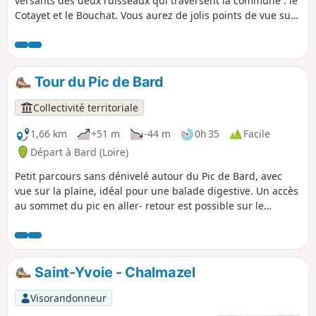
versants des deux ruisseaux qui traversent la commune : le
Cotayet et le Bouchat. Vous aurez de jolis points de vue sur
les monts et la plaine du Forez.
Tour du Pic de Bard
Collectivité territoriale
1,66 km
+51 m
-44 m
0h 35
Facile
Départ à Bard (Loire)
Petit parcours sans dénivelé autour du Pic de Bard, avec
vue sur la plaine, idéal pour une balade digestive. Un accès
au sommet du pic en aller- retour est possible sur le
parcours.
Saint-Yvoie - Chalmazel
Visorandonneur