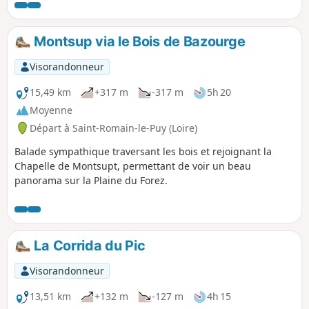
Montsup via le Bois de Bazourge
Visorandonneur
15,49 km
+317 m
-317 m
5h 20
Moyenne
Départ à Saint-Romain-le-Puy (Loire)
Balade sympathique traversant les bois et rejoignant la
Chapelle de Montsupt, permettant de voir un beau
panorama sur la Plaine du Forez.
La Corrida du Pic
Visorandonneur
13,51 km
+132 m
-127 m
4h 15