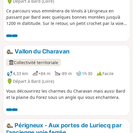
Départ à Bard (Loire)
Ce parcours vous emmènera de Vinols à Lérigneux en
passant par Bard avec quelques bonnes montées jusqu’à
1200 m d’altitude. Sur le retour, un petit crochet par la voie
romaine vous permettra d’avoir une magnifique vue sur la
plaine du Forez.
Vallon du Charavan
Collectivité territoriale
4,33 km
+84 m
-89 m
1h 30
Facile
Départ à Bard (Loire)
Vous découvrirez les charmes du Charavan mais aussi Bard
et la plaine du Forez sous un angle qui vous enchantera.
Périgneux - Aux portes de Luriecq par
l'ancienne voie ferrée