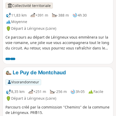
Collectivité territoriale
11,83 km
+391 m
-388 m
4h 30
Moyenne
Départ à Lérigneux (Loire)
Ce parcours au départ de Lérigneux vous emmènera sur la
voie romaine, une jolie vue vous accompagnera tout le long
du circuit. Au retour, vous pourrez vous rafraîchir dans le
bourg, au Coin des Écureuils.
Le Puy de Montchaud
Visorandonneur
8,35 km
+251 m
-256 m
3h 05
Facile
Départ à Lérigneux (Loire)
Parcours créé par la commission "Chemins" de la commune
de Lérigneux. PR®15.