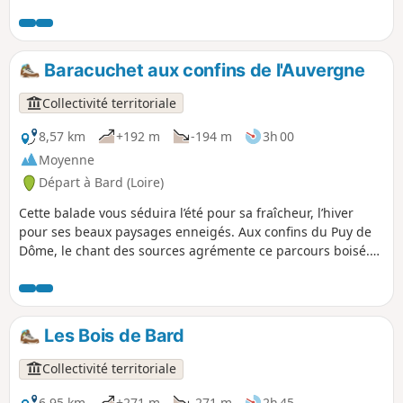
cette randonnée au long cours, vous remonterez la rivière
du Vizezy (au niveau du départ) pour parcourir les Monts du
Forez, jusqu'aux magnifiques Hautes Chaumes, à la source
de cette même rivière.
Baracuchet aux confins de l'Auvergne
Collectivité territoriale
8,57 km
+192 m
-194 m
3h 00
Moyenne
Départ à Bard (Loire)
Cette balade vous séduira l’été pour sa fraîcheur, l’hiver
pour ses beaux paysages enneigés. Aux confins du Puy de
Dôme, le chant des sources agrémente ce parcours boisé.
Vous passerez aussi devant la Pierre aux Sept Trous.
Les Bois de Bard
Collectivité territoriale
6,95 km
+271 m
-271 m
2h 45