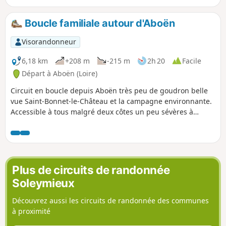
Boucle familiale autour d'Aboën
Visorandonneur
6,18 km
+208 m
-215 m
2h 20
Facile
Départ à Aboën (Loire)
Circuit en boucle depuis Aboën très peu de goudron belle
vue Saint-Bonnet-le-Château et la campagne environnante.
Accessible à tous malgré deux côtes un peu sévères à
prendre à son rythme.
Plus de circuits de randonnée
Soleymieux
Découvrez aussi les circuits de randonnée des communes
à proximité