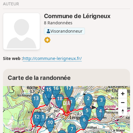
AUTEUR
Commune de Lérigneux
8 Randonnées
Visorandonneur
Site web :
http://commune-lerigneux.fr/
Carte de la randonnée
17
16
15
14
13
2
18
3
1
5
4
12
11
6
10
7