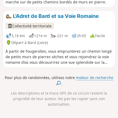
marche sur de petits chemins bordés de murs en pierre.
L'Adret de Bard et sa Voie Romaine
Collectivité territoriale
5,18 km
+214 m
-221 m
2h 05
Facile
Départ à Bard (Loire)
À partir de Fougerolles, vous emprunterez un chemin longé
de petits murs de pierres sèches et vous rejoindrez la voie
romaine d’où vous découvrirez une vue splendide sur la
plaine et les Alpes, par temps clair. Le retour s’effectuera
sur un chemin à flanc de coteau.
Pour plus de randonnées, utilisez notre
moteur de recherche
.
Les descriptions et la trace GPS de ce circuit restent la
propriété de leur auteur. Ne pas les copier sans son
autorisation.