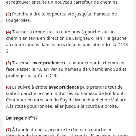
et retrouver ensuite un nouveau carrefour de chemins.
(
3
) Prendre à droite et poursuivre jusqu'au hameau de
Fougerolles.
(
4
) Tourner à droite sur la route puis à gauche sur un
chemin en terre en direction de Lérigneux. Tenir la gauche
aux bifurcations dans le bois de pins puis atteindre la D113-
2.
(
5
) Traverser
avec prudence
et continuer sur le chemin en
face. Passer le ru, arriver au hameau de Chamblanc Sud et
prolonger jusqu'à la D44.
(
6
) La suivre à droite
avec prudence
puis prendre tout de
suite à gauche le chemin d'accès au hameau de Frédifont.
Continuer en direction du Puy de Montchaud et de Viallard.
À la route goudronnée, aller jusqu'à la courbe à droite.
®
Balisage PR
17
(
7
) À l'angle du bois, prendre le chemin à gauche en
re
direction du hameau du Palais. Avant la 1
maison, tourner