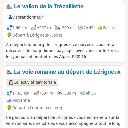
Le vallon de la Trézaillette
Visorandonneur
7,66 km
+207 m
-209 m
2h 45
Facile
Départ à Lérigneux (Loire)
Au départ du bourg de Lérigneux, ce parcours vous fera
découvrir de magnifiques paysages avec vues sur le Forez,
le Lyonnais et peut-être les Alpes. PR® 16
La voie romaine au départ de Lérigneux
Collectivité territoriale
11,83 km
+391 m
-388 m
4h 30
Moyenne
Départ à Lérigneux (Loire)
Ce parcours au départ de Lérigneux vous emmènera sur la
voie romaine, une jolie vue vous accompagnera tout le long