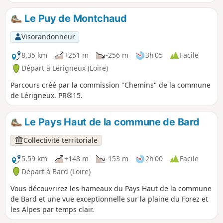
le village. Sentier PR® 14
Le Puy de Montchaud
Visorandonneur
8,35 km
+251 m
-256 m
3h 05
Facile
Départ à Lérigneux (Loire)
Parcours créé par la commission "Chemins" de la commune
de Lérigneux. PR®15.
Le Pays Haut de la commune de Bard
Collectivité territoriale
5,59 km
+148 m
-153 m
2h 00
Facile
Départ à Bard (Loire)
Vous découvrirez les hameaux du Pays Haut de la commune
de Bard et une vue exceptionnelle sur la plaine du Forez et
les Alpes par temps clair.