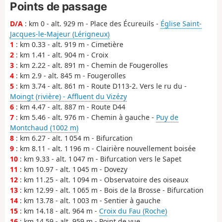
Points de passage
D/A
: km 0 - alt. 929 m - Place des Écureuils -
Église Saint-
Jacques-le-Majeur (Lérigneux)
1
: km 0.33 - alt. 919 m - Cimetière
2
: km 1.41 - alt. 904 m - Croix
3
: km 2.22 - alt. 891 m - Chemin de Fougerolles
4
: km 2.9 - alt. 845 m - Fougerolles
5
: km 3.74 - alt. 861 m - Route D113-2. Vers le ru du -
Moingt (rivière) - Affluent du Vizézy
6
: km 4.47 - alt. 887 m - Route D44
7
: km 5.46 - alt. 976 m - Chemin à gauche -
Puy de
Montchaud (1002 m)
8
: km 6.27 - alt. 1 054 m - Bifurcation
9
: km 8.11 - alt. 1 196 m - Clairière nouvellement boisée
10
: km 9.33 - alt. 1 047 m - Bifurcation vers le Sapet
11
: km 10.97 - alt. 1 045 m - Dovezy
12
: km 11.25 - alt. 1 094 m - Observatoire des oiseaux
13
: km 12.99 - alt. 1 065 m - Bois de la Brosse - Bifurcation
14
: km 13.78 - alt. 1 003 m - Sentier à gauche
15
: km 14.18 - alt. 964 m -
Croix du Fau (Roche)
16
: km 14.59 - alt. 959 m - Point de vue