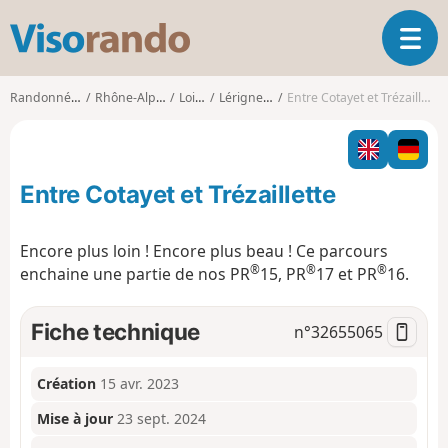
V
O
i
u
s
v
o
Randonnées
Rhône-Alpes
Loire
Lérigneux
Entre Cotayet et Trézaillette
r
r
i
a
r
n
l
d
Entre Cotayet et Trézaillette
a
o
n
a
Encore plus loin ! Encore plus beau ! Ce parcours
v
®
®
®
enchaine une partie de nos PR
15, PR
17 et PR
16.
i
g
a
Fiche technique
n°
32655065
t
i
o
Création
15 avr. 2023
n
Mise à jour
23 sept. 2024