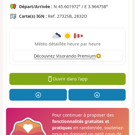
Départ/Arrivée :
N 45.601972° / E 3.964758°
Carte(s) IGN :
Ref. 2732SB, 2832O
Météo détaillée heure par heure
Découvrez Visorando Premium
Ouvrir dans l'app
Pour continuer à proposer des
fonctionnalités gratuites et
pratiques
en randonnée, soutenez-
nous en donnant un petit coup de