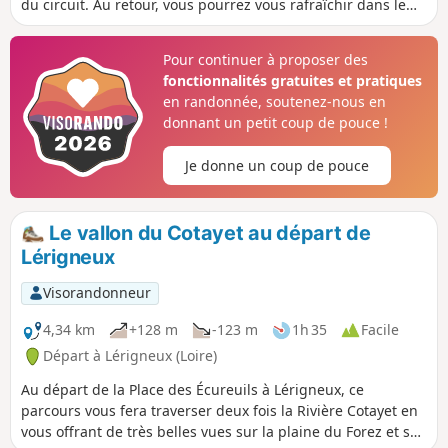
du circuit. Au retour, vous pourrez vous rafraîchir dans le
bourg, au Coin des Écureuils.
Pour continuer à proposer des
fonctionnalités gratuites et pratiques
en randonnée, soutenez-nous en
donnant un petit coup de pouce !
Je donne un coup de pouce
Le vallon du Cotayet au départ de
Lérigneux
Visorandonneur
4,34 km
+128 m
-123 m
1h 35
Facile
Départ à Lérigneux (Loire)
Au départ de la Place des Écureuils à Lérigneux, ce
parcours vous fera traverser deux fois la Rivière Cotayet en
vous offrant de très belles vues sur la plaine du Forez et sur