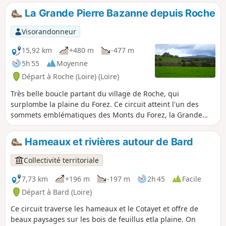
La Grande Pierre Bazanne depuis Roche
Visorandonneur
15,92 km
+480 m
-477 m
5h 55
Moyenne
Départ à Roche (Loire) (Loire)
Très belle boucle partant du village de Roche, qui
surplombe la plaine du Forez. Ce circuit atteint l'un des
sommets emblématiques des Monts du Forez, la Grande
Pierre Bazanne, un neck d'origine volcanique qui affole les
boussoles.
Hameaux et rivières autour de Bard
Collectivité territoriale
7,73 km
+196 m
-197 m
2h 45
Facile
Départ à Bard (Loire)
Ce circuit traverse les hameaux et le Cotayet et offre de
beaux paysages sur les bois de feuillus etla plaine. On