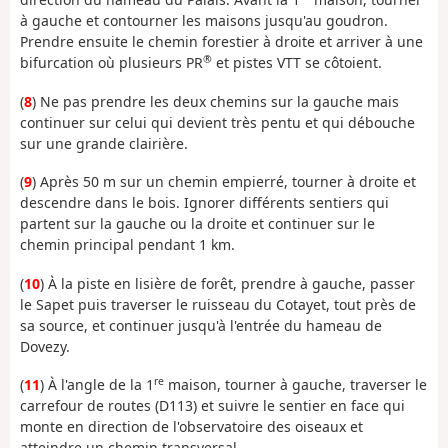
à gauche et contourner les maisons jusqu'au goudron.
Prendre ensuite le chemin forestier à droite et arriver à une
®
bifurcation où plusieurs PR
et pistes VTT se côtoient.
(
8
) Ne pas prendre les deux chemins sur la gauche mais
continuer sur celui qui devient très pentu et qui débouche
sur une grande clairière.
(
9
) Après 50 m sur un chemin empierré, tourner à droite et
descendre dans le bois. Ignorer différents sentiers qui
partent sur la gauche ou la droite et continuer sur le
chemin principal pendant 1 km.
(
10
) À la piste en lisière de forêt, prendre à gauche, passer
le Sapet puis traverser le ruisseau du Cotayet, tout près de
sa source, et continuer jusqu'à l'entrée du hameau de
Dovezy.
re
(
11
) À l'angle de la 1
maison, tourner à gauche, traverser le
carrefour de routes (D113) et suivre le sentier en face qui
monte en direction de l'observatoire des oiseaux et
atteindre un chemin transversal.