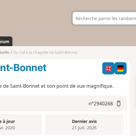
mium
Sorlin
Du Col à la Chapelle de Saint-Bonnet
aint-Bonnet
le de Saint-Bonnet et son point de vue magnifique.
n°
2940268
e à jour
Dernier avis
vr. 2020
21 juil. 2026