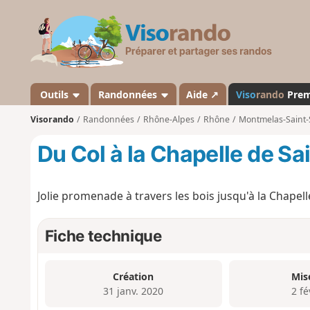
V
i
s
o
r
a
Outils
Randonnées
Aide ↗
Viso
rando
Pre
n
Visorando
Randonnées
Rhône-Alpes
Rhône
Montmelas-Saint-
d
o
Du Col à la Chapelle de S
Jolie promenade à travers les bois jusqu'à la Chapel
Fiche technique
Création
Mis
31 janv. 2020
2 fé