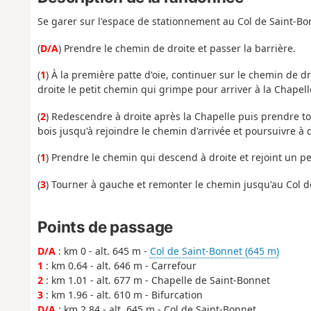
Se garer sur l'espace de stationnement au Col de Saint-Bo
(
D/A
) Prendre le chemin de droite et passer la barrière.
(
1
) À la première patte d'oie, continuer sur le chemin de dr
droite le petit chemin qui grimpe pour arriver à la Chapel
(
2
) Redescendre à droite après la Chapelle puis prendre tou
bois jusqu'à rejoindre le chemin d'arrivée et poursuivre à 
(
1
) Prendre le chemin qui descend à droite et rejoint un p
(
3
) Tourner à gauche et remonter le chemin jusqu'au Col d
Points de passage
D/A
: km 0 - alt. 645 m -
Col de Saint-Bonnet (645 m)
1
: km 0.64 - alt. 646 m - Carrefour
2
: km 1.01 - alt. 677 m - Chapelle de Saint-Bonnet
3
: km 1.96 - alt. 610 m - Bifurcation
D/A
: km 2.84 - alt. 645 m - Col de Saint-Bonnet