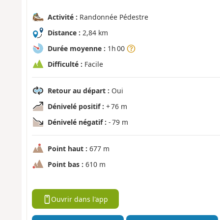
Activité :
Randonnée Pédestre
Distance :
2,84 km
Durée moyenne :
1h 00
Difficulté :
Facile
Retour au départ :
Oui
Dénivelé positif :
+ 76 m
Dénivelé négatif :
- 79 m
Point haut :
677 m
Point bas :
610 m
Ouvrir dans l'app