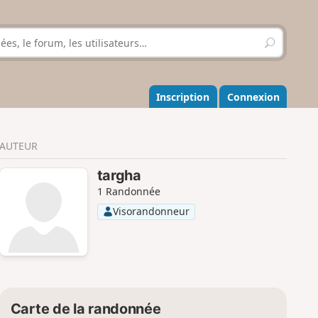
R
e
c
h
e
Inscription
Connexion
r
c
h
AUTEUR
e
r
targha
1 Randonnée
Visorandonneur
Carte de la randonnée