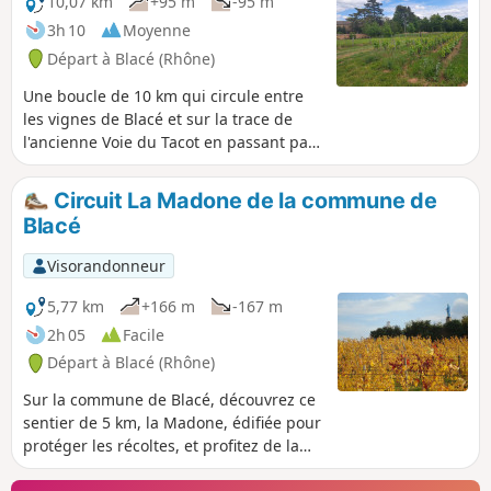
10,07 km
+95 m
-95 m
3h 10
Moyenne
Départ à Blacé (Rhône)
Une boucle de 10 km qui circule entre
les vignes de Blacé et sur la trace de
l'ancienne Voie du Tacot en passant par
le village de Saint-Julien et près du
Musée Claude Bernard.
Circuit La Madone de la commune de
Blacé
Visorandonneur
5,77 km
+166 m
-167 m
2h 05
Facile
Départ à Blacé (Rhône)
Sur la commune de Blacé, découvrez ce
sentier de 5 km, la Madone, édifiée pour
protéger les récoltes, et profitez de la
table d’orientation offrant une vue