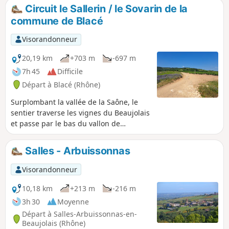
la Chapelle de Saint-Bonnet révélera la
Circuit le Sallerin / le Sovarin de la
beauté du panorama sur le Val de
commune de Blacé
Saône et le Beaujolais.
Visorandonneur
20,19 km
+703 m
-697 m
7h 45
Difficile
Départ à Blacé (Rhône)
Surplombant la vallée de la Saône, le
sentier traverse les vignes du Beaujolais
et passe par le bas du vallon de
Rochefolle pour rejoindre l'acrobranche
de Blacé, en traversant le ruisseau le
Salles - Arbuissonnas
Sallerin / le Sovarin et traverse une forêt
de feuillus et de résineux. Une pause à
Visorandonneur
la Chapelle de Saint-Bonnet révélera la
beauté du panorama sur le Val de
10,18 km
+213 m
-216 m
Saône et le Beaujolais.
3h 30
Moyenne
Départ à Salles-Arbuissonnas-en-
Beaujolais (Rhône)