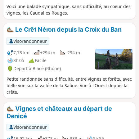
Voici une balade sympathique, sans difficulté, au coeur des
vignes, les Caudalies Rouges.
Le Crêt Néron depuis la Croix du Ban
Visorandonneur
7,78 km
+294 m
-294 m
3h 05
Facile
Départ à Blacé (Rhône)
Petite randonnée sans difficulté, entre vignes et forêts, avec
belle vue sur la vallée de la Saône. Vue à l'Ouest depuis la
crête.
Vignes et châteaux au départ de
Denicé
Visorandonneur
16,92 km
+377 m
-383 m
5h 55