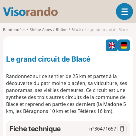
V
O
i
u
s
v
o
Randonnées
Rhône-Alpes
Rhône
Blacé
Le grand circuit de Blacé
r
r
i
a
r
n
l
d
Le grand circuit de Blacé
a
o
n
a
Randonnez sur ce sentier de 25 km et partez à la
v
découverte du patrimoine blacéen, sa viticulture, ses
i
panoramas, ses vieilles demeures. Ce circuit est une
g
synthèse des trois autres circuits de la commune de
a
t
Blacé et reprend en partie ces derniers (la Madone 5
i
km, les Béragnons 10 km et les Têtières 16 km).
o
n
Fiche technique
n°
36471657