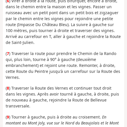
(
6
) Virer à droite à la route, puis bifurquer, encore à droite,
dans le chemin entre la maison et les vignes. Passer un
ruisseau avec un petit pont dans un petit bois et zigzaguer
par le chemin entre les vignes pour rejoindre une petite
route (Impasse Du Château Bleu). La suivre à gauche sur
100 mètres, puis tourner à droite et traverser des vignes.
Arrivé au carrefour en T, aller à gauche et rejoindre la Route
de Saint-Julien.
(
7
) Traverser la route pour prendre le Chemin de la Rando
qui, plus loin, tourne à 90° à gauche (deuxième
embranchement) et rejoint une route. Remonter, à droite,
cette Route du Peintre jusqu'à un carrefour sur la Route des
Vernes.
(
8
) Traverser la Route des Vernes et continuer tout droit
dans les vignes. Après avoir tourné à gauche, à droite, puis
de nouveau à gauche, rejoindre la Route de Bellevue
transversale.
(
9
) Tourner à gauche, puis à droite au croisement.
En
montant au Mont Joly, vue sur le Nord du Beaujolais et le Mont