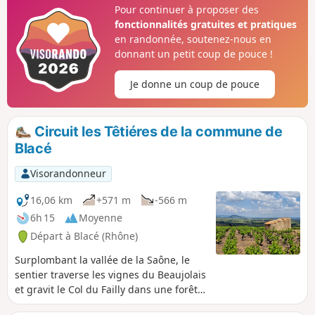
panoramique des Monts du Lyonnais
Pour continuer à proposer des
aux confins de la Bourgogne et sur le
fonctionnalités gratuites et pratiques
Mont Blanc par temps clair.
en randonnée, soutenez-nous en
donnant un petit coup de pouce !
Je donne un coup de pouce
Circuit les Têtiéres de la commune de
Blacé
Visorandonneur
16,06 km
+571 m
-566 m
6h 15
Moyenne
Départ à Blacé (Rhône)
Surplombant la vallée de la Saône, le
sentier traverse les vignes du Beaujolais
et gravit le Col du Failly dans une forêt
de feuillus et de résineux. Une pause à