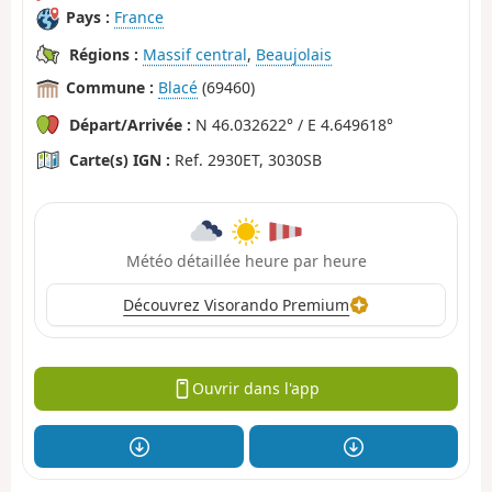
Pays :
France
Régions :
Massif central
,
Beaujolais
Commune :
Blacé
(69460)
Départ/Arrivée :
N 46.032622° / E 4.649618°
Carte(s) IGN :
Ref. 2930ET, 3030SB
Météo détaillée heure par heure
Découvrez Visorando Premium
Ouvrir dans l'app