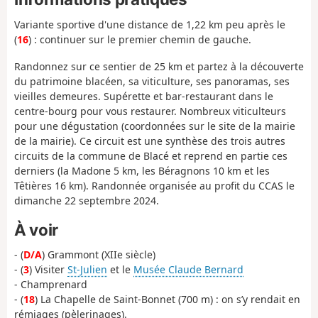
Variante sportive d'une distance de 1,22 km peu après le
(
16
) : continuer sur le premier chemin de gauche.
Randonnez sur ce sentier de 25 km et partez à la découverte
du patrimoine blacéen, sa viticulture, ses panoramas, ses
vieilles demeures. Supérette et bar-restaurant dans le
centre-bourg pour vous restaurer. Nombreux viticulteurs
pour une dégustation (coordonnées sur le site de la mairie
de la mairie). Ce circuit est une synthèse des trois autres
circuits de la commune de Blacé et reprend en partie ces
derniers (la Madone 5 km, les Béragnons 10 km et les
Têtières 16 km). Randonnée organisée au profit du CCAS le
dimanche 22 septembre 2024.
À voir
- (
D/A
) Grammont (XIIe siècle)
- (
3
) Visiter
St-Julien
et le
Musée Claude Bernard
- Champrenard
- (
18
) La Chapelle de Saint-Bonnet (700 m) : on s’y rendait en
rémiages (pèlerinages).