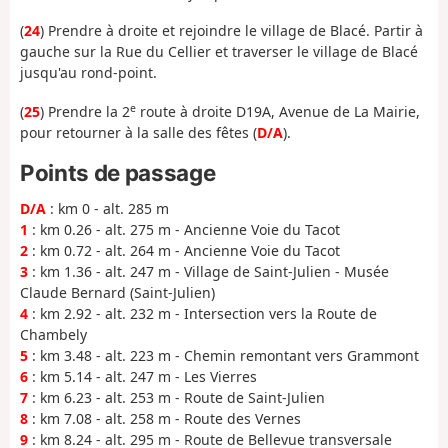
(
24
) Prendre à droite et rejoindre le village de Blacé. Partir à
gauche sur la Rue du Cellier et traverser le village de Blacé
jusqu'au rond-point.
e
(
25
) Prendre la 2
route à droite D19A, Avenue de La Mairie,
pour retourner à la salle des fêtes (
D/A
).
Points de passage
D/A
: km 0 - alt. 285 m
1
: km 0.26 - alt. 275 m - Ancienne Voie du Tacot
2
: km 0.72 - alt. 264 m - Ancienne Voie du Tacot
3
: km 1.36 - alt. 247 m - Village de Saint-Julien - Musée
Claude Bernard (Saint-Julien)
4
: km 2.92 - alt. 232 m - Intersection vers la Route de
Chambely
5
: km 3.48 - alt. 223 m - Chemin remontant vers Grammont
6
: km 5.14 - alt. 247 m - Les Vierres
7
: km 6.23 - alt. 253 m - Route de Saint-Julien
8
: km 7.08 - alt. 258 m - Route des Vernes
9
: km 8.24 - alt. 295 m - Route de Bellevue transversale