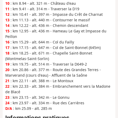
10
: km 8.94 - alt. 321 m - Château d'eau
11
: km 9.41 - alt. 314 m - Traverser la D19
12
: km 10.41 - alt. 397 m - Impasse du Crêt de Charnat
13
: km 11.13 - alt. 440 m - Contourner le massif
14
: km 12.22 - alt. 436 m - Chemin descendant
15
: km 12.95 - alt. 436 m - Hameau Le Gay et Impasse du
Peillon
16
: km 15.29 - alt. 644 m - Col du Failly
17
: km 17.15 - alt. 647 m - Col de Saint-Bonnet (645m)
18
: km 18.25 - alt. 671 m - Chapelle Saint-Bonnet
(Montmelas-Saint-Sorlin)
19
: km 19.75 - alt. 514 m - Traverser la D649-2
20
: km 20.86 - alt. 377 m - Route des Grandes Terres -
Marverand (cours d'eau) - Affluent de la Saône
21
: km 22.11 - alt. 388 m - Le Montoux
22
: km 22.33 - alt. 384 m - Embranchement vers la Madone
de Blacé
23
: km 23.15 - alt. 342 m - Le Gonnu
24
: km 23.97 - alt. 334 m - Rue des Carrières
D/A
: km 25.09 - alt. 285 m
Informations pratiques