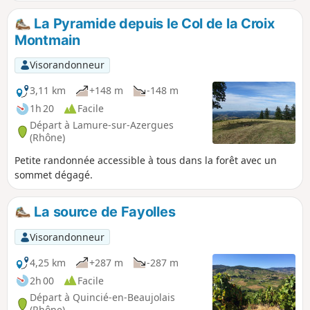
point de départ à travers les vignes.
La Pyramide depuis le Col de la Croix
Montmain
Visorandonneur
3,11 km
+148 m
-148 m
1h 20
Facile
Départ à Lamure-sur-Azergues
(Rhône)
Petite randonnée accessible à tous dans la forêt avec un
sommet dégagé.
La source de Fayolles
Visorandonneur
4,25 km
+287 m
-287 m
2h 00
Facile
Départ à Quincié-en-Beaujolais
(Rhône)