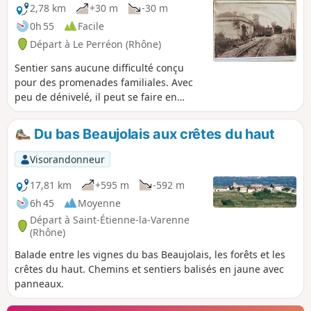
2,78 km
+30 m
-30 m
0h 55
Facile
Départ à Le Perréon (Rhône)
Sentier sans aucune difficulté conçu
pour des promenades familiales. Avec
peu de dénivelé, il peut se faire en
moins d'une heure. Ce sentier comporte
une première partie dans le cœur du
Du bas Beaujolais aux crêtes du haut
village, qui met en valeur notre
patrimoine et notre histoire : l'ancienne
Visorandonneur
gare, le tacot, le château des Loges, la
cave coopérative, une madone. La
17,81 km
+595 m
-592 m
seconde partie se déroule dans les
6h 45
Moyenne
vignes, au milieu de nos fameux
Départ à Saint-Étienne-la-Varenne
cépages (gamay, chardonnay et
(Rhône)
viognier) et offre même à voir une
Balade entre les vignes du bas Beaujolais, les forêts et les
plantation d'oliviers.
crêtes du haut. Chemins et sentiers balisés en jaune avec
panneaux.