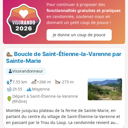
Pour continuer à proposer des
fonctionnalités gratuites et pratiques
en randonnée, soutenez-nous en
donnant un petit coup de pouce !
Je donne un coup de pouce
Boucle de Saint-Étienne-la-Varenne par
Sainte-Marie
Visorandonneur
7,55 km
+266 m
-273 m
2h 55
Moyenne
Départ à Saint-Étienne-la-Varenne
(Rhône)
Montée jusqu'au plateau de la ferme de Sainte-Marie, en
partant du centre du village de Saint-Étienne-la-Varenne et
en passant par le Trou du Loup. La randonnée revient au