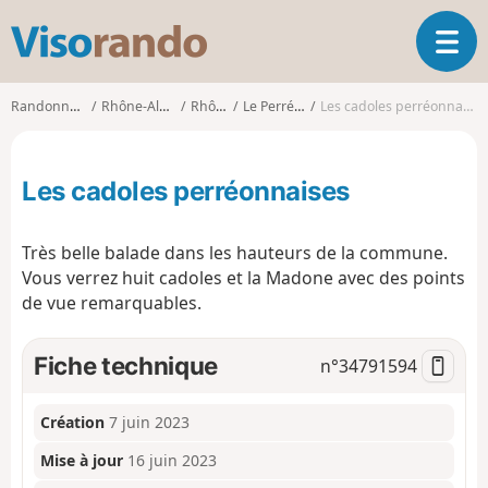
V
O
i
u
s
v
o
Randonnées
Rhône-Alpes
Rhône
Le Perréon
Les cadoles perréonnaises
r
r
i
a
r
n
Les cadoles perréonnaises
l
d
a
o
n
Très belle balade dans les hauteurs de la commune.
a
Vous verrez huit cadoles et la Madone avec des points
v
de vue remarquables.
i
g
a
Fiche technique
n°
34791594
t
i
o
Création
7 juin 2023
n
Mise à jour
16 juin 2023