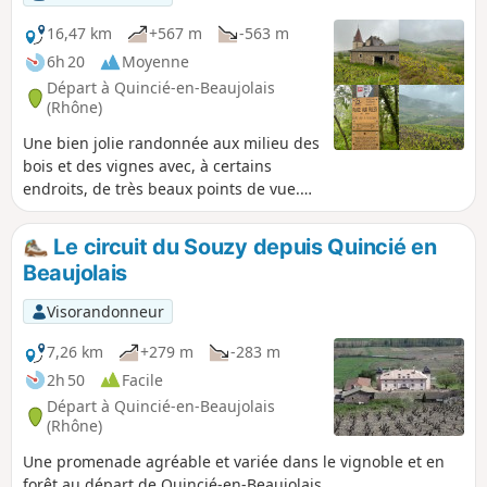
16,47 km
+567 m
-563 m
6h 20
Moyenne
Départ à Quincié-en-Beaujolais
(Rhône)
Une bien jolie randonnée aux milieu des
bois et des vignes avec, à certains
endroits, de très beaux points de vue.
De plus, si vous faites cette randonnée
aux bonnes heures et à la bonne saison,
Le circuit du Souzy depuis Quincié en
vous pourrez rencontrer nombre
Beaujolais
d'animaux sauvages.
Visorandonneur
7,26 km
+279 m
-283 m
2h 50
Facile
Départ à Quincié-en-Beaujolais
(Rhône)
Une promenade agréable et variée dans le vignoble et en
forêt au départ de Quincié-en-Beaujolais.