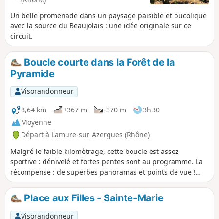
Un belle promenade dans un paysage paisible et bucolique
avec la source du Beaujolais : une idée originale sur ce
circuit.
Boucle courte dans la Forêt de la
Pyramide
Visorandonneur
8,64 km
+367 m
-370 m
3h 30
Moyenne
Départ à Lamure-sur-Azergues (Rhône)
Malgré le faible kilomètrage, cette boucle est assez
sportive : dénivelé et fortes pentes sont au programme. La
récompense : de superbes panoramas et points de vue !
Attention ! Un passage escarpé en (8)
Place aux Filles - Sainte-Marie
Visorandonneur