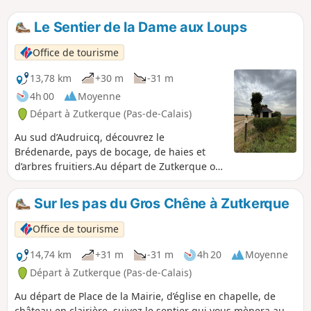
Le Sentier de la Dame aux Loups
Office de tourisme
13,78 km
+30 m
-31 m
4h 00
Moyenne
Départ à Zutkerque (Pas-de-Calais)
Au sud d’Audruicq, découvrez le
Brédenarde, pays de bocage, de haies et
d’arbres fruitiers.Au départ de Zutkerque ou
de Polincove, empruntez le sentier de la
Dame aux Loups, en hommage à la
Sur les pas du Gros Chêne à Zutkerque
baronnede Draëck, vous pourrez admirer
son château, les premières collines de
Office de tourisme
l’Artois et suivre le dessin sinueux de la Hem
: la rivière aux moulins.
14,74 km
+31 m
-31 m
4h 20
Moyenne
Départ à Zutkerque (Pas-de-Calais)
Au départ de Place de la Mairie, d’église en chapelle, de
château en clairière, suivez le sentier qui vous mènera au