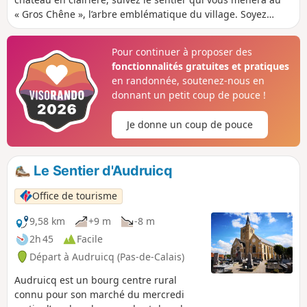
« Gros Chêne », l’arbre emblématique du village. Soyez
attentif, du haut de son grand âge, il aura peut-être
quelques secrets à vous confier…
Pour continuer à proposer des
fonctionnalités gratuites et pratiques
en randonnée, soutenez-nous en
donnant un petit coup de pouce !
Je donne un coup de pouce
Le Sentier d'Audruicq
Office de tourisme
9,58 km
+9 m
-8 m
2h 45
Facile
Départ à Audruicq (Pas-de-Calais)
Audruicq est un bourg centre rural
connu pour son marché du mercredi