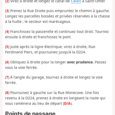
(
2
) Virez à droite et longez le canal de
Calais
à Saint-Omer.
(
3
) Prenez la Rue Droite puis empruntez le chemin à gauche.
Longez les parcelles boisées et privées réservées à la chasse
à la hutte ; le secteur est marécageux.
(
4
) Franchissez la passerelle et continuez tout droit. Tournez
ensuite à droite et franchissez le pont.
(
5
) Juste après la ligne électrique, virez à droite, Rue
Ferdinand Piers, et poursuivez jusqu'à la D224.
(
6
) Obliquez à droite pour la longer
avec prudence.
Passez
sous la voie ferrée.
(
7
) À l'angle du garage, tournez à droite et longez la voie
ferrée.
(
8
) Poursuivez à gauche sur la Rue Monecove. Une fois
revenu à la D224, prenez à droite en longeant la route qui
vous ramènera au lieu de départ (
D/A
).
Points de passage