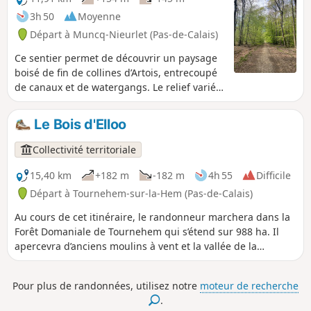
des canaux et des chemins d’eau.
3h 50
Moyenne
Départ à Muncq-Nieurlet (Pas-de-Calais)
Ce sentier permet de découvrir un paysage
boisé de fin de collines d’Artois, entrecoupé
de canaux et de watergangs. Le relief varié
offre un panorama unique, une superbe
balade avec vue imprenable.
Le Bois d'Elloo
Collectivité territoriale
15,40 km
+182 m
-182 m
4h 55
Difficile
Départ à Tournehem-sur-la-Hem (Pas-de-Calais)
Au cours de cet itinéraire, le randonneur marchera dans la
Forêt Domaniale de Tournehem qui s’étend sur 988 ha. Il
apercevra d’anciens moulins à vent et la vallée de la
Hem.C'est un sentier balisé de la Communauté
d'Agglomération du Pays de Saint-Omer.
Pour plus de randonnées, utilisez notre
moteur de recherche
.