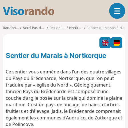
V
O
i
u
s
v
o
Randonnées
Nord-Pas-de-Calais
Pas-de-Calais
Nortkerque
Sentier du Marais à Nortkerque
r
r
i
a
r
n
l
d
Sentier du Marais à Nortkerque
a
o
n
a
Ce sentier vous emmène dans l’un des quatre villages
v
du Pays du Brédenarde, Nortkerque, que l’on peut
i
traduire par « église du Nord ». Géologiquement,
g
l’ancien Pays du Brédenarde est composé d’une
a
t
couche d’argile posée sur la craie qui domine la plaine
i
maritime. C’est un pays de bocage, de haies, d’arbres
o
fruitiers et d’élevage. Jadis, le Brédenarde comprenait
n
également les communes d’Audruicq, de Zutkerque et
de Polincove.