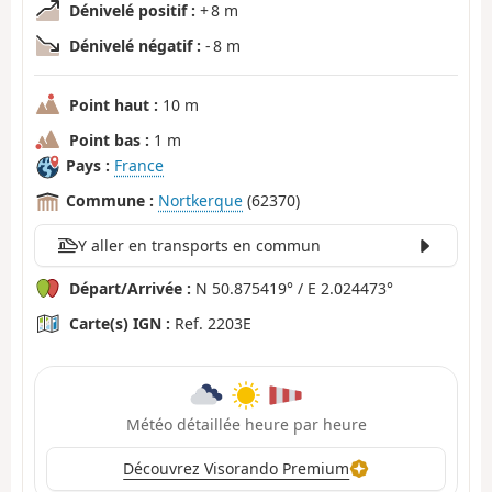
Dénivelé positif :
+ 8 m
Dénivelé négatif :
- 8 m
Point haut :
10 m
Point bas :
1 m
Pays :
France
Commune :
Nortkerque
(62370)
Y aller en transports en commun
Départ/Arrivée :
N 50.875419° / E 2.024473°
Carte(s) IGN :
Ref. 2203E
Météo détaillée heure par heure
Découvrez Visorando Premium