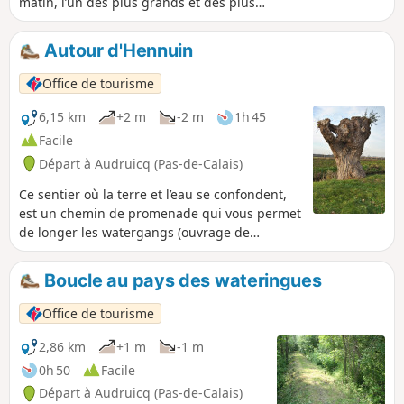
matin, l’un des plus grands et des plus
typiques de la région. En 2019, il a été
classé 4e Plus Beau Marché de France.
Autour d'Hennuin
La vocation rurale d’Audruicq est
célébrée chaque année, deux semaines
Office de tourisme
avant Pâques, lors du célèbre concours
agricole qui réunit les acteurs du
6,15 km
+2 m
-2 m
1h 45
monde paysan.
Facile
Départ à Audruicq (Pas-de-Calais)
Ce sentier où la terre et l’eau se confondent,
est un chemin de promenade qui vous permet
de longer les watergangs (ouvrage de
drainage à vocation de dessèchement de bas-
marais, de zones humides) et observer en
Boucle au pays des wateringues
famille des espèces animales et végétales
propres aux milieux humides.
Office de tourisme
2,86 km
+1 m
-1 m
0h 50
Facile
Départ à Audruicq (Pas-de-Calais)