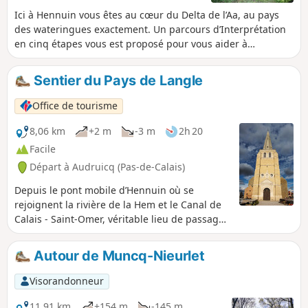
Ici à Hennuin vous êtes au cœur du Delta de l’Aa, au pays
des wateringues exactement. Un parcours d’Interprétation
en cinq étapes vous est proposé pour vous aider à
comprendre l’importance de la maîtrise de l’eau dans ce
pays gagné sur la mer.
Sentier du Pays de Langle
Office de tourisme
8,06 km
+2 m
-3 m
2h 20
Facile
Départ à Audruicq (Pas-de-Calais)
Depuis le pont mobile d’Hennuin où se
rejoignent la rivière de la Hem et le Canal de
Calais - Saint-Omer, véritable lieu de passage
des bateliers, ce sentier vous emmènera à
travers le Pays de Langle qui doit son nom à
Autour de Muncq-Nieurlet
l’aspect formé par l’estuaire de l’Aa au Moyen-
Âge. Ici, peut-être plus qu’ailleurs, le réseau
Visorandonneur
hydraulique structure le territoire et rappelle
que vous êtes dans la plaine maritime au pays
11,91 km
+154 m
-145 m