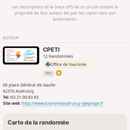
Les descriptions et la trace GPS de ce circuit restent la
propriété de leur auteur. Ne pas les copier sans son
autorisation.
AUTEUR
CPETI
12 Randonnées
Office de tourisme
PRO
66 place Général de Gaulle
62370 Audruicq
Tel :
03.21.00.83.83
Site web :
http://www.tourismeaudruicq-oyeplage.fr
Carte de la randonnée