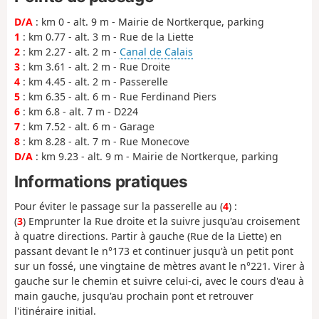
D/A
: km 0 - alt. 9 m - Mairie de Nortkerque, parking
1
: km 0.77 - alt. 3 m - Rue de la Liette
2
: km 2.27 - alt. 2 m -
Canal de Calais
3
: km 3.61 - alt. 2 m - Rue Droite
4
: km 4.45 - alt. 2 m - Passerelle
5
: km 6.35 - alt. 6 m - Rue Ferdinand Piers
6
: km 6.8 - alt. 7 m - D224
7
: km 7.52 - alt. 6 m - Garage
8
: km 8.28 - alt. 7 m - Rue Monecove
D/A
: km 9.23 - alt. 9 m - Mairie de Nortkerque, parking
Informations pratiques
Pour éviter le passage sur la passerelle au (
4
) :
(
3
) Emprunter la Rue droite et la suivre jusqu'au croisement
à quatre directions. Partir à gauche (Rue de la Liette) en
passant devant le n°173 et continuer jusqu'à un petit pont
sur un fossé, une vingtaine de mètres avant le n°221. Virer à
gauche sur le chemin et suivre celui-ci, avec le cours d'eau à
main gauche, jusqu'au prochain pont et retrouver
l'itinéraire initial.