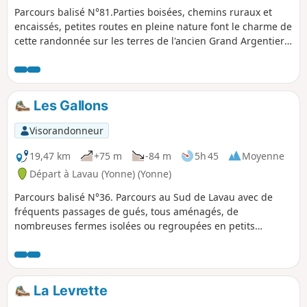
Parcours balisé N°81.Parties boisées, chemins ruraux et
encaissés, petites routes en pleine nature font le charme de
cette randonnée sur les terres de l'ancien Grand Argentier
du Royaume de France, le dénommé Jacques Cœur.
Les Gallons
Visorandonneur
19,47 km
+75 m
-84 m
5h 45
Moyenne
Départ à Lavau (Yonne) (Yonne)
Parcours balisé N°36. Parcours au Sud de Lavau avec de
fréquents passages de gués, tous aménagés, de
nombreuses fermes isolées ou regroupées en petits
hameaux. Les parties boisées font la part belle aux feuillus
comme le chêne, le charme élancé ou formé en trognes et
les arbres des milieux humides tels le bouleau, le tremble,
l'aulne, le saule...
La Levrette