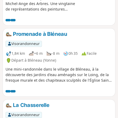
Michel-Ange des Arbres. Une vingtaine
de représentations des peintures
d'Henri Harpignies jalonnent cette
balade au milieu des arbres, chemins
creux et points de vue de Puisaye.Saint-
Privé est classé dans les villages "Cités
Promenade à Bléneau
de caractères de Bourgogne - Franche-
Comté".
Visorandonneur
1,84 km
+6 m
-8 m
0h 35
Facile
Départ à Bléneau (Yonne)
Une mini-randonnée dans le village de Bléneau, à la
découverte des Jardins d'eau aménagés sur le Loing, de la
fresque murale et des chapiteaux sculptés de l'Église Saint-
Loup de Troyes, de la Fontaine Châtaignier et d'un lavoir.
La Chasserelle
Visorandonneur