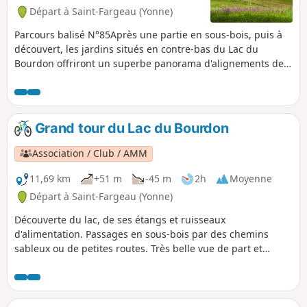
Départ à Saint-Fargeau (Yonne)
Parcours balisé N°85Après une partie en sous-bois, puis à
découvert, les jardins situés en contre-bas du Lac du
Bourdon offriront un superbe panorama d'alignements de
déversoirs canalisés par des murs bâtis en grès de Puisaye.
Puis, en longeant en partie le lac, retour au plan de
baignade et au parking.
Grand tour du Lac du Bourdon
Association / Club / AMM
11,69 km
+51 m
-45 m
2h
Moyenne
Départ à Saint-Fargeau (Yonne)
Découverte du lac, de ses étangs et ruisseaux
d'alimentation. Passages en sous-bois par des chemins
sableux ou de petites routes. Très belle vue de part et
d'autre de la digue du lac. Ce réservoir est le premier en
amont d'une longue série qui alimente le Canal de Briare.