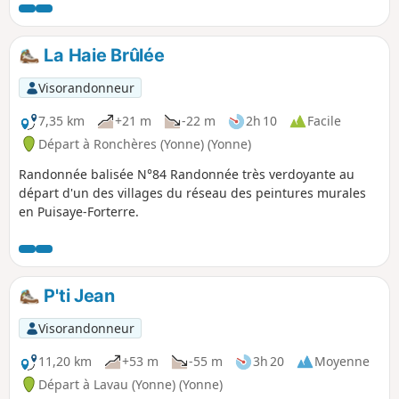
lavoir aménagé dans le lit du Ru de Septfonds.
La Haie Brûlée
Visorandonneur
7,35 km
+21 m
-22 m
2h 10
Facile
Départ à Ronchères (Yonne) (Yonne)
Randonnée balisée N°84 Randonnée très verdoyante au
départ d'un des villages du réseau des peintures murales
en Puisaye-Forterre.
P'ti Jean
Visorandonneur
11,20 km
+53 m
-55 m
3h 20
Moyenne
Départ à Lavau (Yonne) (Yonne)