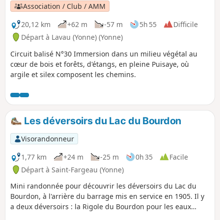
Association / Club / AMM
20,12 km
+62 m
-57 m
5h 55
Difficile
Départ à Lavau (Yonne) (Yonne)
Circuit balisé N°30 Immersion dans un milieu végétal au
cœur de bois et forêts, d'étangs, en pleine Puisaye, où
argile et silex composent les chemins.
Les déversoirs du Lac du Bourdon
Visorandonneur
1,77 km
+24 m
-25 m
0h 35
Facile
Départ à Saint-Fargeau (Yonne)
Mini randonnée pour découvrir les déversoirs du Lac du
Bourdon, à l'arrière du barrage mis en service en 1905. Il y
a deux déversoirs : la Rigole du Bourdon pour les eaux
froides de fond de lac, et le Ruisseau du Bourdon, pour les