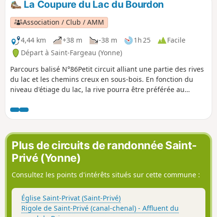
La Coupure du Lac du Bourdon
Association / Club / AMM
4,44 km
+38 m
-38 m
1h 25
Facile
Départ à Saint-Fargeau (Yonne)
Parcours balisé N°86Petit circuit alliant une partie des rives
du lac et les chemins creux en sous-bois. En fonction du
niveau d'étiage du lac, la rive pourra être préférée au
chemin.
Plus de circuits de randonnée Saint-
Privé (Yonne)
Consultez les points d'intérêts situés sur cette commune :
Église Saint-Privat (Saint-Privé)
Rigole de Saint-Privé (canal-chenal) - Affluent du