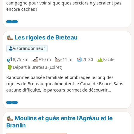
campagne pour voir si quelques sorciers n'y seraient pas
encore cachés !
Les rigoles de Breteau
Visorandonneur
8,75 km
+10 m
-11 m
2h 30
Facile
Départ à Breteau (Loiret)
Randonnée balisée familiale et ombragée le long des
rigoles de Breteau qui alimentent le Canal de Briare. Sans
aucune difficulté, le parcours permet de découvrir
également l'Étang de la Grande Rue et son barrage.
Praticable en poussette ou vélo, vous profiterez de la
douceur des sous-bois l'été et d'un chemin sec en période
humide.
Moulins et gués entre l’Agréau et le
Branlin