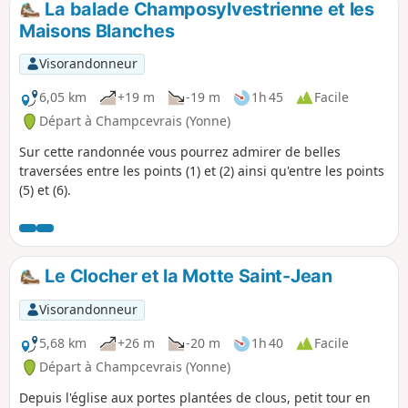
La balade Champosylvestrienne et les
Maisons Blanches
Visorandonneur
6,05 km
+19 m
-19 m
1h 45
Facile
Départ à Champcevrais (Yonne)
Sur cette randonnée vous pourrez admirer de belles
traversées entre les points (1) et (2) ainsi qu'entre les points
(5) et (6).
Le Clocher et la Motte Saint-Jean
Visorandonneur
5,68 km
+26 m
-20 m
1h 40
Facile
Départ à Champcevrais (Yonne)
Depuis l'église aux portes plantées de clous, petit tour en