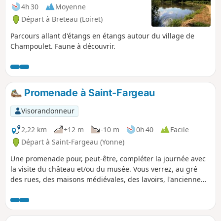
4h 30
Moyenne
Départ à Breteau (Loiret)
Parcours allant d'étangs en étangs autour du village de
Champoulet. Faune à découvrir.
Promenade à Saint-Fargeau
Visorandonneur
2,22 km
+12 m
-10 m
0h 40
Facile
Départ à Saint-Fargeau (Yonne)
Une promenade pour, peut-être, compléter la journée avec
la visite du château et/ou du musée. Vous verrez, au gré
des rues, des maisons médiévales, des lavoirs, l'ancienne
halle, et vous croiserez souvent le Ruisseau du Bourdon.