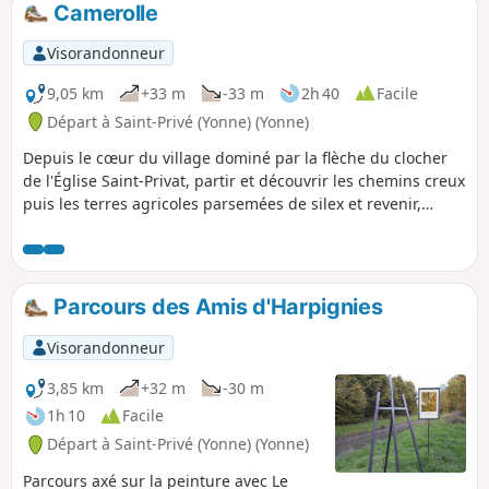
Camerolle
p
Visorandonneur
9,05 km
+33 m
-33 m
2h 40
Facile
Départ à Saint-Privé (Yonne) (Yonne)
Depuis le cœur du village dominé par la flèche du clocher
de l'Église Saint-Privat, partir et découvrir les chemins creux
puis les terres agricoles parsemées de silex et revenir,
toujours dans ce paysage travaillé par l'homme, en
longeant la Rigole de Saint-Privé.
Parcours des Amis d'Harpignies
Visorandonneur
3,85 km
+32 m
-30 m
1h 10
Facile
Départ à Saint-Privé (Yonne) (Yonne)
Parcours axé sur la peinture avec Le