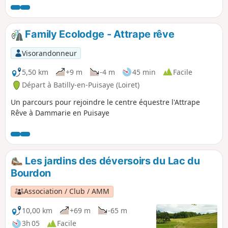
eaux de surface. Celui-ci est aménagé en "terrasses", ce qui
crée des cascades pendant le déversement. Vous aurez la
chance de les voir si vous passez au bon moment. Sinon,
Family Ecolodge - Attrape rêve
cela reste un très joli site ! Lire les informations de
prudence dans Infos pratiques.
Visorandonneur
5,50 km
+9 m
-4 m
45 min
Facile
Départ à Batilly-en-Puisaye (Loiret)
Un parcours pour rejoindre le centre équestre l'Attrape
Rêve à Dammarie en Puisaye
Les jardins des déversoirs du Lac du
Bourdon
Association / Club / AMM
10,00 km
+69 m
-65 m
3h 05
Facile