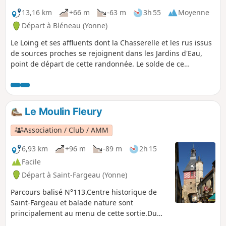
13,16 km
+66 m
-63 m
3h 55
Moyenne
Départ à Bléneau (Yonne)
Le Loing et ses affluents dont la Chasserelle et les rus issus
de sources proches se rejoignent dans les Jardins d'Eau,
point de départ de cette randonnée. Le solde de ce
parcours à dénivelé très faible, sera entre champs et bois.
Le Moulin Fleury
Association / Club / AMM
6,93 km
+96 m
-89 m
2h 15
Facile
Départ à Saint-Fargeau (Yonne)
Parcours balisé N°113.Centre historique de
Saint-Fargeau et balade nature sont
principalement au menu de cette sortie.Du
château aux briques rouges aux peintures