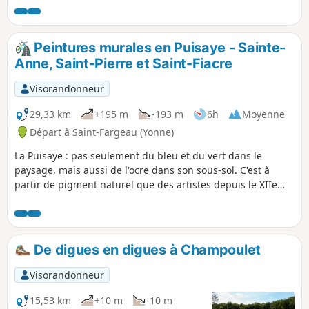
murales de la Chapelle Sainte-Anne en
passant par le Loing, promenade bucolique.
Peintures murales en Puisaye - Sainte-
Anne, Saint-Pierre et Saint-Fiacre
Visorandonneur
29,33 km
+195 m
-193 m
6h
Moyenne
Départ à Saint-Fargeau (Yonne)
La Puisaye : pas seulement du bleu et du vert dans le
paysage, mais aussi de l'ocre dans son sous-sol. C'est à
partir de pigment naturel que des artistes depuis le XIIe
siècle ont orné beaucoup d'édifices religieux de cette
région. Cette randonnée permet d'en découvrir trois parmi
la quinzaine répertoriés à ce jour.Circuit sur de petites
routes envoûtantes...
De digues en digues à Champoulet
Visorandonneur
15,53 km
+10 m
-10 m