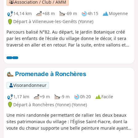
Association / Club / AMM
14,14 km
+68 m
-69 m
4h 15
Moyenne
Départ à Villeneuve-les-Genêts (Yonne)
Parcours balisé N°82. Au départ, le Jardin Botanique créé
par les enfants de l'école du village donne le décor, il sera
traversé en aller et en retour. Par la suite, entre vallons et
plaines, la découverte des lavoirs de Tannerre-en-Puisaye,
du Ferrier de la Garenne, puis les moulins, les gués
agrémenteront ce parcours poyaudin.
Promenade à Ronchères
Visorandonneur
1,17 km
+9 m
-9 m
0h 20
Facile
Départ à Ronchères (Yonne) (Yonne)
Une mini randonnée permettant de rallier les deux beaux
sites patrimoniaux du village : l'Église Saint-Fiacre, dont la
voute du chœur supporte une belle peinture murale ayant
pour thème les quatre saints évangélistes, et un très beau