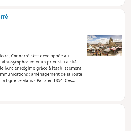
rré
stoire, Connerré s’est développée au
Saint-Symphorien et un prieuré. La cité,
n de l’Ancien Régime grâce à l’établissement
communications : aménagement de la route
 la ligne Le Mans - Paris en 1854. Ces
 aux foires et marchés et au
tend progressivement, puis, plus
ourd’hui comme une petite ville
.