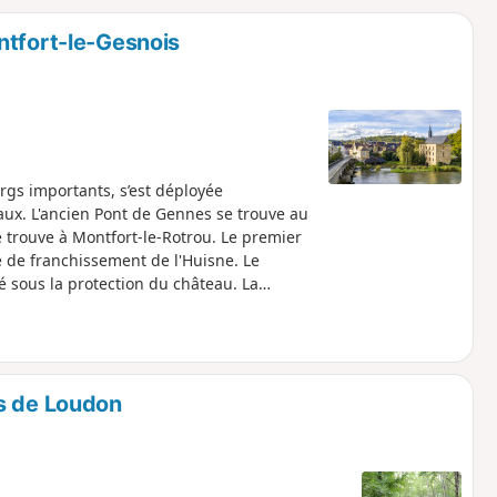
o
a
ntfort-le-Gesnois
i
m
p
gs importants, s’est déployée
gaux. L'ancien Pont de Gennes se trouve au
e trouve à Montfort-le-Rotrou. Le premier
 de franchissement de l'Huisne. Le
é sous la protection du château. La
e progressive au XIXe siècle. La randonnée
automobile organisé par l'Automobile Club
s de Loudon