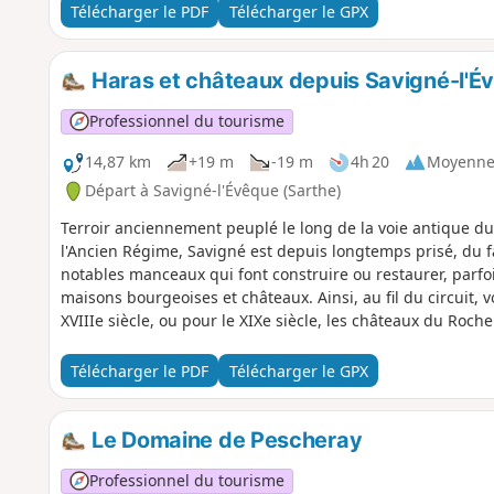
Télécharger le PDF
Télécharger le GPX
Haras et châteaux depuis Savigné-l'É
Professionnel du tourisme
14,87 km
+19 m
-19 m
4h 20
Moyenn
Départ à Savigné-l'Évêque (Sarthe)
Terroir anciennement peuplé le long de la voie antique d
l'Ancien Régime, Savigné est depuis longtemps prisé, du fa
notables manceaux qui font construire ou restaurer, parfo
maisons bourgeoises et châteaux. Ainsi, au fil du circuit, 
XVIIIe siècle, ou pour le XIXe siècle, les châteaux du Roche
Mesnil, où est installé un important haras.
Télécharger le PDF
Télécharger le GPX
Le Domaine de Pescheray
Professionnel du tourisme