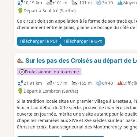
10,19 km
+101 m
-101 m
3h 10
Moyen
Départ à Soulitré (Sarthe)
Ce circuit doit son appellation à la forme de son tracé qui 
cheminement entre le Jalais, plaine de bocage du côté de So
Télécharger le PDF
Télécharger le GPX
Sur les pas des Croisés au départ de 
Professionnel du tourisme
21,91 km
+157 m
-155 m
6h 40
Difficil
Départ à Lombron (Sarthe)
Si la tradition locale situe un premier village à Bresteau, 
Vincent au début du XIIe siècle, prouve de manière certain
ouverte en journée, mérite une visite autant pour la quali
chapelles remaniées aux XIVe et XVe siècles sur leur base 
Christ en croix, banc seigneurial des Montmorency, seigneu
1760, bancs de nef du XVIIIe siècle, etc.).