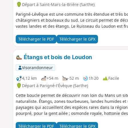
Départ à Saint-Mars-la-Brière (Sarthe)
Parigné-Lévêque est une commune très étendue et très boi
châtaigniers et bouleaux du sud. Le circuit permet de dé
vastes landes et des étangs. Le Ruisseau du Loudon est fr
Télécharger le PDF
Télécharger le GPX
Étangs et bois de Loudon
Visorandonneur
4,12 km
+54 m
-52 m
1h 20
Facile
Départ à Parigné-l'Évêque (Sarthe)
Cette boucle permet de découvrir non loin du Mans un sit
naturaliste. Étangs, zones tourbeuses, landes humides e
paysages qui accueillent des espèces rares dans la régio
pourpré, pour la gent ailée ; osmonde royale, hottonie de
Télécharger le PDF
Télécharger le GPX