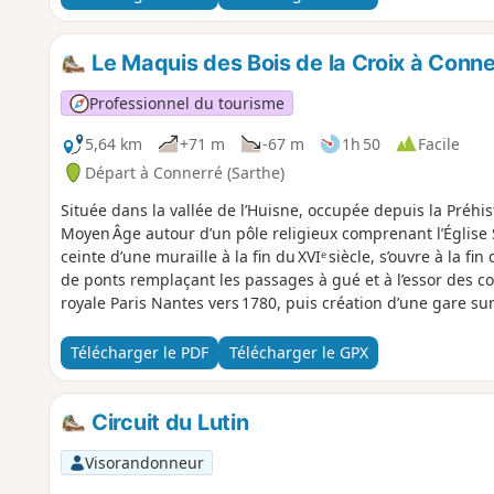
Le Maquis des Bois de la Croix à Conne
Professionnel du tourisme
5,64 km
+71 m
-67 m
1h 50
Facile
Départ à Connerré (Sarthe)
Située dans la vallée de l’Huisne, occupée depuis la Préhi
Moyen Âge autour d’un pôle religieux comprenant l’Église 
ceinte d’une muraille à la fin du XVIᵉ siècle, s’ouvre à la fi
de ponts remplaçant les passages à gué et à l’essor des 
royale Paris Nantes vers 1780, puis création d’une gare sur
progrès favorisent l’essor économique du XIXᵉ siècle grâce
développement d’industries. Le bourg se modernise et s’é
Télécharger le PDF
Télécharger le GPX
rapidement depuis les années 1970. Connerré apparaît auj
attractive, à mi distance entre Le Mans et La Ferté Bernard
Circuit du Lutin
Visorandonneur