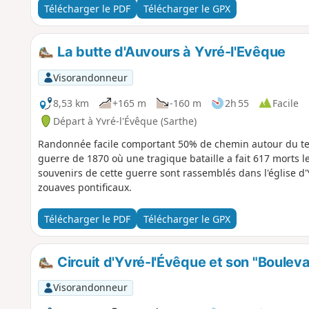
Télécharger le PDF
Télécharger le GPX
La butte d'Auvours à Yvré-l'Evêque
Visorandonneur
8,53 km
+165 m
-160 m
2h 55
Facile
Départ à Yvré-l'Évêque (Sarthe)
Randonnée facile comportant 50% de chemin autour du tert
guerre de 1870 où une tragique bataille a fait 617 morts l
souvenirs de cette guerre sont rassemblés dans l'église d
zouaves pontificaux.
Télécharger le PDF
Télécharger le GPX
Circuit d'Yvré-l'Évêque et son "Boulev
Visorandonneur