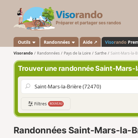
V
i
s
o
r
a
Outils
Randonnées
Aide ↗
Viso
rando
Pre
n
Visorando
Randonnées
Pays de la Loire
Sarthe
Saint-Mars-la-B
d
o
Trouver une randonnée Saint-Mars-l
Filtres
NOUVEAU
Randonnées Saint-Mars-la-B