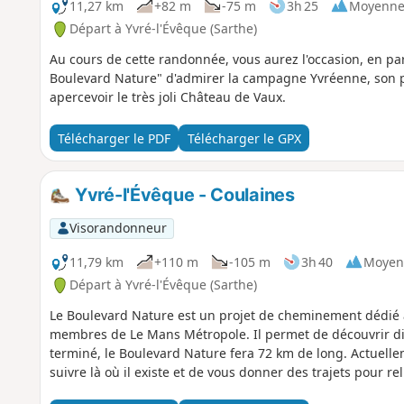
11,27 km
+82 m
-75 m
3h 25
Moyenn
Départ à Yvré-l'Évêque (Sarthe)
Au cours de cette randonnée, vous aurez l'occasion, en par
Boulevard Nature" d'admirer la campagne Yvréenne, son p
apercevoir le très joli Château de Vaux.
Télécharger le PDF
Télécharger le GPX
Yvré-l'Évêque - Coulaines
Visorandonneur
11,79 km
+110 m
-105 m
3h 40
Moyen
Départ à Yvré-l'Évêque (Sarthe)
Le Boulevard Nature est un projet de cheminement dédié
membres de Le Mans Métropole. Il permet de découvrir diff
terminé, le Boulevard Nature fera 72 km de long. Actuelle
suivre là où il existe et de vous donner des trajets pour re