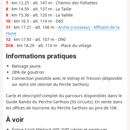
7
: km 12.25 - alt. 147 m - Chemin des Folliettes
8
: km 14.59 - alt. 137 m - La Taille
9
: km 15.36 - alt. 120 m - La Vallée
10
: km 16.5 - alt. 114 m - D65
11
: km 17.21 - alt. 108 m -
Arche (ruisseau) - Affluent de la
Hune
12
: km 17.93 - alt. 107 m - D90
D/A
: km 18.29 - alt. 110 m - Place du village
Informations pratiques
Balisage Jaune.
28% de goudron
Connection possible avec le Volnay et Tresson
(disponible
sur notre site internet du Perche Sarthois).
Carte et descriptif complet du parcours disponibles dans le
Guide Rando du Perche Sarthois (50 circuits). En vente dans
les offices de tourisme du Perche Sarthois au prix de 10€.
À voir
e,
e
Église Saint-Médard (XI
XVI
siècle) et peintures