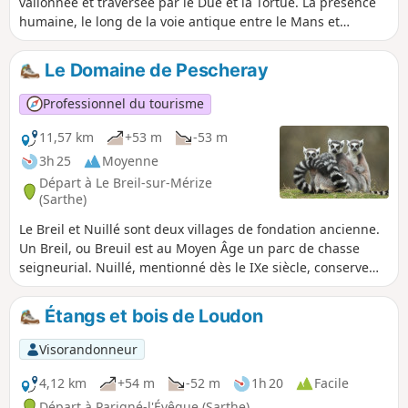
vallonnée et traversée par le Dué et la Tortue. La présence
humaine, le long de la voie antique entre le Mans et
Orléans, est attestée par une monnaie dès l’époque
mérovingienne. Son nom viendrait soit d’un toponyme
Le Domaine de Pescheray
celtique signifiant « fortification », soit d’une étymologie
signifiant « entre deux côtes ». Le centre bourg est riche
Professionnel du tourisme
d’un patrimoine bâti ancien. L’Église Saint-Georges, détruite
par un incendie qui ravagea le village en 1680, porte les
11,57 km
+53 m
-53 m
armoiries du maréchal Guillaume Testu de Balincourt qui
3h 25
Moyenne
permit sa reconstruction. Le blason de la commune est
Départ à Le Breil-sur-Mérize
d’ailleurs rattaché à ce personnage.
(Sarthe)
Le Breil et Nuillé sont deux villages de fondation ancienne.
Un Breil, ou Breuil est au Moyen Âge un parc de chasse
seigneurial. Nuillé, mentionné dès le IXe siècle, conserve
une petite église de construction romane.
Étangs et bois de Loudon
Visorandonneur
4,12 km
+54 m
-52 m
1h 20
Facile
Départ à Parigné-l'Évêque (Sarthe)