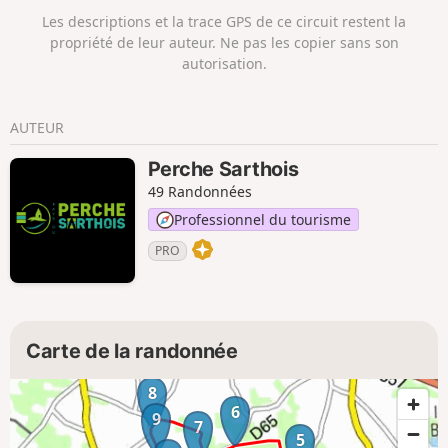
Les descriptions et la trace GPS de ce circuit restent la
propriété de leur auteur. Ne pas les copier sans son
autorisation.
AUTEUR
Perche Sarthois
49 Randonnées
Professionnel du tourisme
PRO
Carte de la randonnée
8
6
9
7
5