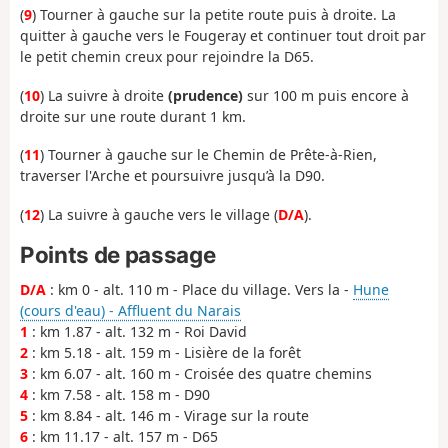
(
9
) Tourner à gauche sur la petite route puis à droite. La
quitter à gauche vers le Fougeray et continuer tout droit par
le petit chemin creux pour rejoindre la D65.
(
10
) La suivre à droite
(prudence)
sur 100 m puis encore à
droite sur une route durant 1 km.
(
11
) Tourner à gauche sur le Chemin de Prête-à-Rien,
traverser l'Arche et poursuivre jusqu’à la D90.
(
12
) La suivre à gauche vers le village (
D/A
).
Points de passage
D/A
: km 0 - alt. 110 m - Place du village. Vers la -
Hune
(cours d'eau) - Affluent du Narais
1
: km 1.87 - alt. 132 m - Roi David
2
: km 5.18 - alt. 159 m - Lisière de la forêt
3
: km 6.07 - alt. 160 m - Croisée des quatre chemins
4
: km 7.58 - alt. 158 m - D90
5
: km 8.84 - alt. 146 m - Virage sur la route
6
: km 11.17 - alt. 157 m - D65