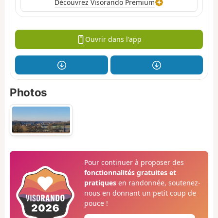
Découvrez Visorando Premium
Ouvrir dans l'app
Photos
Pour continuer à proposer des
fonctionnalités gratuites et
pratiques
en randonnée, soutenez-
nous en donnant un petit coup de
pouce !