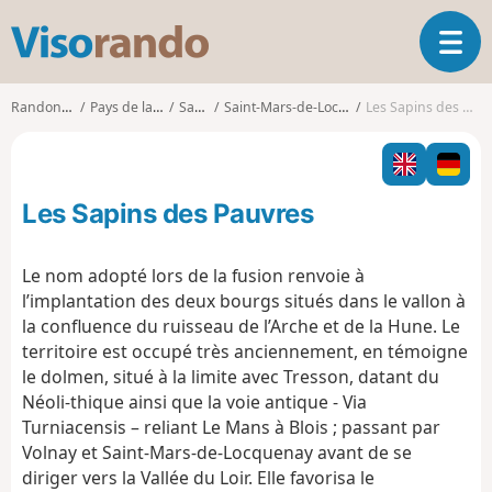
V
O
i
u
s
v
o
Randonnées
Pays de la Loire
Sarthe
Saint-Mars-de-Locquenay
Les Sapins des Pauvres
r
r
i
a
r
n
l
d
Les Sapins des Pauvres
a
o
n
a
Le nom adopté lors de la fusion renvoie à
v
l’implantation des deux bourgs situés dans le vallon à
i
la confluence du ruisseau de l’Arche et de la Hune. Le
g
territoire est occupé très anciennement, en témoigne
a
t
le dolmen, situé à la limite avec Tresson, datant du
i
Néoli-thique ainsi que la voie antique - Via
o
Turniacensis – reliant Le Mans à Blois ; passant par
n
Volnay et Saint-Mars-de-Locquenay avant de se
diriger vers la Vallée du Loir. Elle favorisa le