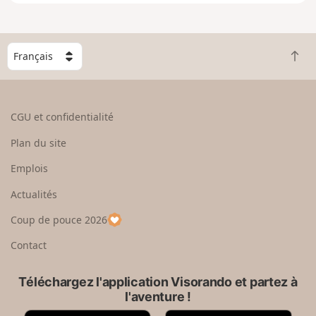
e
n
g
C
r
R
h
a
e
o
n
t
i
d
o
s
CGU et confidentialité
u
i
r
s
Plan du site
e
s
n
e
Emplois
h
z
Actualités
a
u
u
n
Coup de pouce 2026
t
p
a
Contact
y
s
Téléchargez l'application Visorando et partez à
l'aventure !