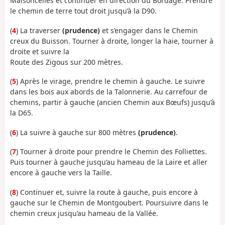
Maisoncelles et continuer en direction du Bordage. Prendre
le chemin de terre tout droit jusqu’à la D90.
(
4
) La traverser
(prudence)
et s’engager dans le Chemin
creux du Buisson. Tourner à droite, longer la haie, tourner à
droite et suivre la
Route des Zigous sur 200 mètres.
(
5
) Après le virage, prendre le chemin à gauche. Le suivre
dans les bois aux abords de la Talonnerie. Au carrefour de
chemins, partir à gauche (ancien Chemin aux Bœufs) jusqu’à
la D65.
(
6
) La suivre à gauche sur 800 mètres
(prudence)
.
(
7
) Tourner à droite pour prendre le Chemin des Folliettes.
Puis tourner à gauche jusqu’au hameau de la Laire et aller
encore à gauche vers la Taille.
(
8
) Continuer et, suivre la route à gauche, puis encore à
gauche sur le Chemin de Montgoubert. Poursuivre dans le
chemin creux jusqu’au hameau de la Vallée.