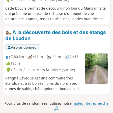
Cette boucle permet de découvrir non loin du Mans un site
qui présente une grande richesse d'un point de vue
naturaliste. Étangs, zones tourbeuses, landes humides et
sèches, bois marécageux... composent une mosaïque de
paysages qui accueillent des espèces rares dans la région :
À la découverte des bois et des étangs
busards, faucon hobereau, autour des palombes, héron
de Loudon
pourpré, pour la gent ailée ; osmonde royale, hottonie des
marais ou drosera, pour le monde végétal.
Visorandonneur
7,80 km
+11 m
-11 m
2h 15
Facile
Départ à Saint-Mars-la-Brière (Sarthe)
Parigné-Lévêque est une commune très
étendue et très boisée : pins du nord avec
dunes de sable, châtaigniers et bouleaux du
sud. Le circuit permet de découvrir le
charme de nombreux sous-bois, de vastes
Pour plus de randonnées, utilisez notre
moteur de recherche
landes et des étangs. Le Ruisseau du
.
Loudon est franchi en plusieurs endroits.