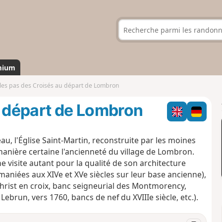
mium
les pas des Croisés au départ de Lombron
u départ de Lombron
teau, l'Église Saint-Martin, reconstruite par les moines
manière certaine l'ancienneté du village de Lombron.
ne visite autant pour la qualité de son architecture
aniées aux XIVe et XVe siècles sur leur base ancienne),
Christ en croix, banc seigneurial des Montmorency,
Lebrun, vers 1760, bancs de nef du XVIIIe siècle, etc.).