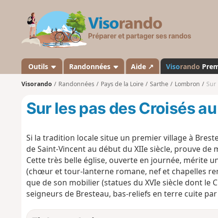
V
i
s
o
r
a
Outils
Randonnées
Aide ↗
Viso
rando
Pre
n
Visorando
Randonnées
Pays de la Loire
Sarthe
Lombron
Sur 
d
o
Sur les pas des Croisés a
Si la tradition locale situe un premier village à Bres
de Saint-Vincent au début du XIIe siècle, prouve de 
Cette très belle église, ouverte en journée, mérite u
(chœur et tour-lanterne romane, nef et chapelles rem
que de son mobilier (statues du XVIe siècle dont le 
seigneurs de Bresteau, bas-reliefs en terre cuite par 