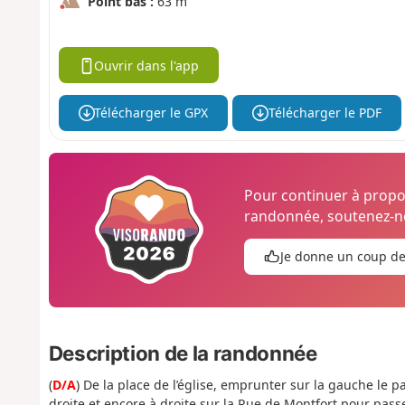
Point bas :
63 m
Ouvrir dans l'app
Télécharger le GPX
Télécharger le PDF
Pour continuer à prop
randonnée, soutenez-no
Je donne un coup d
Description de la randonnée
(
D/A
) De la place de l’église, emprunter sur la gauche le 
droite et encore à droite sur la Rue de Montfort pour pass