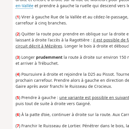
en-Vallée
et prendre à gauche la ruelle qui descend vers le
(
1
) Virer à gauche Rue de la Vallée et au cédez-le-passage, 
carrefour à cinq branches.
(
2
) Quitter la route pour prendre en oblique sur la droite e
laissant à droite l'accès à la Ragottière :
il est possible de 
circuit décrit à Mézières
. Longer le bois à droite et débouc
(
3
) Longer
prudemment
la route à droite sur environ 150 
et arriver à Trébuchet.
(
4
) Poursuivre à droite et rejoindre la D25 au Pissot. Tourn
prochain carrefour. Prendre alors à gauche en direction de 
Gaire après avoir franchi le Ruisseau de Crocieux.
(
5
) Prendre à gauche :
une variante est possible en suivan
puis tout de suite à droite vers Gaigné.
(
6
) À la patte d’oie, continuer à droite sur la route. Aux Ca
(
7
) Franchir le Ruisseau de Lortier. Pénétrer dans le bois,