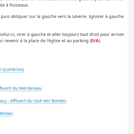
ute à Puizeaux.
 puis obliquer sur la gauche vers la Lèverie. Ignorer à gauche
elui-ci, virer à gauche et aller toujours tout droit pour arriver
 revenir à la place de l'église et au parking (
D/A
).
in (Lombron)
ffluent du Merdereau
eau) - Affluent du Gué des Bondes
rdereau