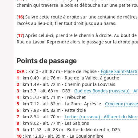
chemin qui traverse le bois et débouche sur une petite ro
(
16
) Suivre cette route à droite sur une centaine de mètres
l'accès au lieu-dit, filer tout droit jusqu'au haras.
(
17
) Après celui-ci, prendre le chemin à droite. Au bout de c
Rue du Lavoir. Reprendre alors le passage sur la droite pour
Points de passage
D/A
: km 0 - alt. 87 m - Place de l'église -
Église Saint-Mart
1
: km 0.49 - alt. 76 m - Rue de la Vallée, à gauche
2
: km 1.49 - alt. 72 m - Chemin pour la Louvrais
3
: km 3.7 - alt. 63 m - D83 -
Gué des Bondes (ruisseau) - A
4
: km 5.73 - alt. 71 m - Trébuchet
5
: km 7.12 - alt. 82 m - La Gaire. Après le -
Crocieux (ruiss
6
: km 7.88 - alt. 82 m - Patte d'oie
7
: km 8.54 - alt. 70 m -
Lortier (ruisseau) - Affluent du Me
8
: km 9.62 - alt. 77 m - Les Sablons
9
: km 11.52 - alt. 83 m - Butte de Montrentin, D25
10
: km 12.83 - alt. 85 m - La Goualonnière