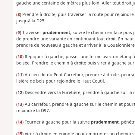
gauche une centaine de mètres plus loin. Aller tout droit 
(
8
) Prendre à droite, puis traverser la route pour rejoindr
jusqu’à la D25.
(
9
) Traverser
prudemment
, suivre le chemin en face puis 
de prendre une variante en continuant tout droit.
En haut 
prendre de nouveau à gauche et arriver à la Goualonnière
(
10
) Repiquer à gauche, passer une ferme avec un étang à 
boisée. Prendre le chemin à droite puis virer à gauche sur 
(
11
) Au lieu-dit du Petit Carrefour, prendre à droite, poursu
lisière de bois pour rejoindre le Haut Coutil.
(
12
) Descendre vers la Furetière, prendre à gauche sur la 
(
13
) Au carrefour, prendre à gauche sur le chemin et poursu
rejoindre la D97.
(
14
) Tourner à gauche pour la suivre
prudemment
, pénétr
(
15
) Virer à droite en épingle pour emprunter un chemin s