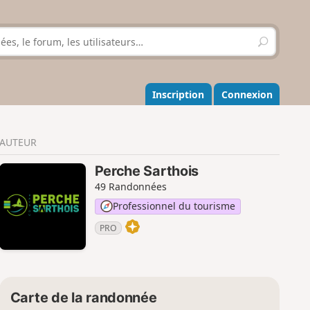
R
e
c
h
e
Inscription
Connexion
r
c
h
AUTEUR
e
r
Perche Sarthois
49 Randonnées
Professionnel du tourisme
PRO
Carte de la randonnée