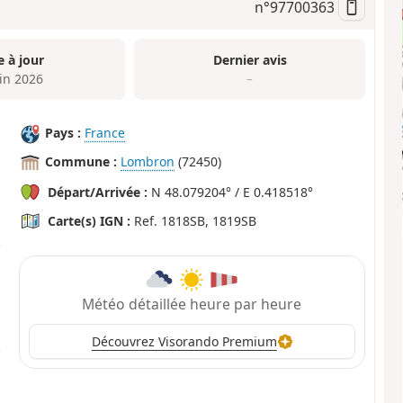
n°
97700363
e à jour
Dernier avis
uin 2026
–
Pays :
France
Commune :
Lombron
(72450)
Départ/Arrivée :
N 48.079204° / E 0.418518°
Carte(s) IGN :
Ref. 1818SB, 1819SB
Météo détaillée heure par heure
Découvrez Visorando Premium