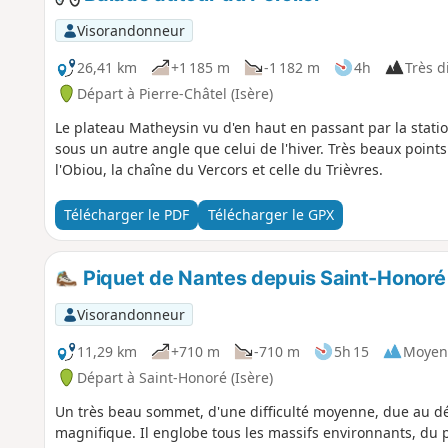
Visorandonneur
26,41 km
+1 185 m
-1 182 m
4h
Très di
Départ à Pierre-Châtel (Isère)
Le plateau Matheysin vu d'en haut en passant par la stati
sous un autre angle que celui de l'hiver. Très beaux points 
l'Obiou, la chaîne du Vercors et celle du Trièvres.
Télécharger le PDF
Télécharger le GPX
Piquet de Nantes depuis Saint-Honoré
Visorandonneur
11,29 km
+710 m
-710 m
5h 15
Moyen
Départ à Saint-Honoré (Isère)
Un très beau sommet, d'une difficulté moyenne, due au d
magnifique. Il englobe tous les massifs environnants, du 