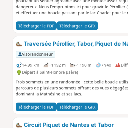
pourtant un sentier agréable avec une montée assez réguli
dangereux. Nous l'empruntons ici pour gravir le Pérollier
et effectuer une boucle passant par le lac Charlet pour le 
Télécharger le PDF
Télécharger le GPX
Traversée Pérollier, Tabor, Piquet de 
Visorandonneur
14,99 km
+1 192 m
-1 190 m
7h 40
Diff
Départ à Saint-Honoré (Isère)
Trois sommets en une randonnée : cette belle boucle utili
parcours de plusieurs sommets offrant des vues dégagées 
dominant la Mathésine et ses lacs.
Télécharger le PDF
Télécharger le GPX
Circuit Piquet de Nantes et Tabor