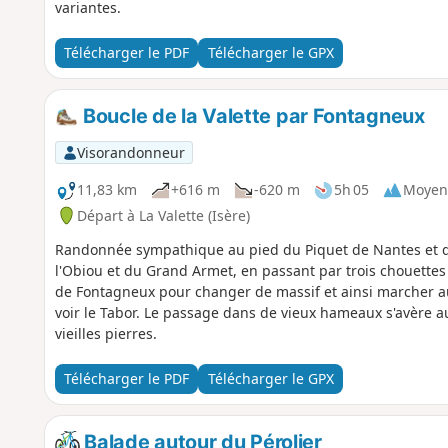
variantes.
Télécharger le PDF
Télécharger le GPX
Boucle de la Valette par Fontagneux
Visorandonneur
11,83 km
+616 m
-620 m
5h 05
Moyen
Départ à La Valette (Isère)
Randonnée sympathique au pied du Piquet de Nantes et du 
l'Obiou et du Grand Armet, en passant par trois chouettes 
de Fontagneux pour changer de massif et ainsi marcher au 
voir le Tabor. Le passage dans de vieux hameaux s'avère 
vieilles pierres.
Télécharger le PDF
Télécharger le GPX
Balade autour du Pérolier