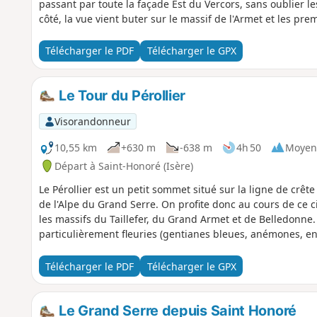
passant par toute la façade Est du Vercors, sans oublier les
côté, la vue vient buter sur le massif de l'Armet et les pr
Télécharger le PDF
Télécharger le GPX
Le Tour du Pérollier
Visorandonneur
10,55 km
+630 m
-638 m
4h 50
Moyen
Départ à Saint-Honoré (Isère)
Le Pérollier est un petit sommet situé sur la ligne de crête 
de l'Alpe du Grand Serre. On profite donc au cours de ce ci
les massifs du Taillefer, du Grand Armet et de Belledonne. 
particulièrement fleuries (gentianes bleues, anémones, ent
Télécharger le PDF
Télécharger le GPX
Le Grand Serre depuis Saint Honoré