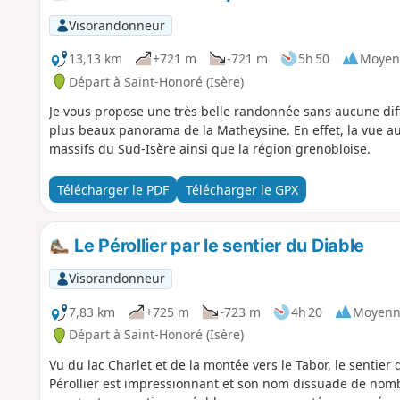
Visorandonneur
13,13 km
+721 m
-721 m
5h 50
Moyen
Départ à Saint-Honoré (Isère)
Je vous propose une très belle randonnée sans aucune diffic
plus beaux panorama de la Matheysine. En effet, la vue au
massifs du Sud-Isère ainsi que la région grenobloise.
Télécharger le PDF
Télécharger le GPX
Le Pérollier par le sentier du Diable
Visorandonneur
7,83 km
+725 m
-723 m
4h 20
Moyenn
Départ à Saint-Honoré (Isère)
Vu du lac Charlet et de la montée vers le Tabor, le sentier
Pérollier est impressionnant et son nom dissuade de nom