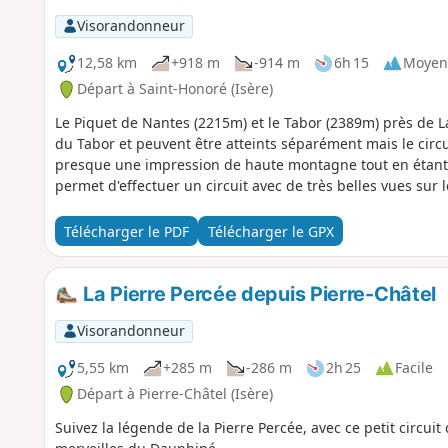
Visorandonneur
12,58 km
+918 m
-914 m
6h 15
Moyen
Départ à Saint-Honoré (Isère)
Le Piquet de Nantes (2215m) et le Tabor (2389m) près de 
du Tabor et peuvent être atteints séparément mais le circu
presque une impression de haute montagne tout en étant f
permet d'effectuer un circuit avec de très belles vues sur 
Télécharger le PDF
Télécharger le GPX
La Pierre Percée depuis Pierre-Châtel
Visorandonneur
5,55 km
+285 m
-286 m
2h 25
Facile
Départ à Pierre-Châtel (Isère)
Suivez la légende de la Pierre Percée, avec ce petit circuit