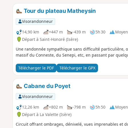
Tour du plateau Matheysin
Visorandonneur
14,90 km
+447 m
-439 m
5h 30
Moyen
Départ à Saint-Honoré (Isère)
Une randonnée sympathique sans difficulté particulière, o
massif du Conneste, du Senepi, etc, en passant par quelque
Télécharger le PDF
Télécharger le GPX
Cabane du Poyet
Visorandonneur
12,26 km
+802 m
-798 m
5h 50
Moyen
Départ à La Valette (Isère)
Circuit offrant ombrages, dénivelé, vues imprenables et d