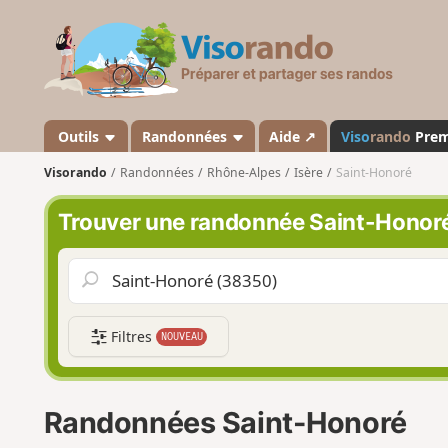
V
i
s
o
r
a
Outils
Randonnées
Aide ↗
Viso
rando
Pre
n
Visorando
Randonnées
Rhône-Alpes
Isère
Saint-Honoré
d
o
Trouver une randonnée Saint-Honor
Filtres
NOUVEAU
Randonnées Saint-Honoré