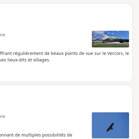
o
a
i
m
p
ne
ffrant régulièrement de beaux points de vue sur le Vercors, le
s lieux-dits et villages.
ne
onnant de multiples possibilités de