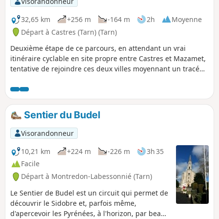
Visorandonneur
roman du département), la Tour de la
Bistoure, les petites rues médiévales.
32,65 km
+256 m
-164 m
2h
Moyenne
Départ à Castres (Tarn) (Tarn)
Deuxième étape de ce parcours, en attendant un vrai
itinéraire cyclable en site propre entre Castres et Mazamet,
tentative de rejoindre ces deux villes moyennant un tracé
pas simple.
Sentier du Budel
Visorandonneur
10,21 km
+224 m
-226 m
3h 35
Facile
Départ à Montredon-Labessonnié (Tarn)
Le Sentier de Budel est un circuit qui permet de
découvrir le Sidobre et, parfois même,
d'apercevoir les Pyrénées, à l'horizon, par beau