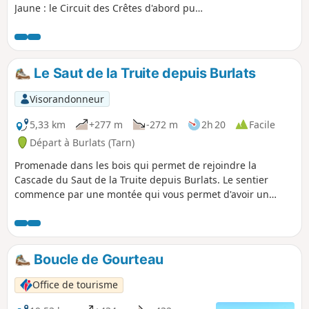
Jaune : le Circuit des Crêtes d'abord puis
le Circuit des Tumulus que vous
retrouvez un peu plus loin. Elle vous
offre de jolis points de vue sur le village
médiéval, les champs d'ail, la Montagne
Le Saut de la Truite depuis Burlats
Noire plus au Sud et les Pyrénées en
toile de fond lorsque le temps s'y prête.
Visorandonneur
5,33 km
+277 m
-272 m
2h 20
Facile
Départ à Burlats (Tarn)
Promenade dans les bois qui permet de rejoindre la
Cascade du Saut de la Truite depuis Burlats. Le sentier
commence par une montée qui vous permet d'avoir un
point de vue privilégié sur la ville de Burlats et ses
alentours. Après la montée, vous marcherez au milieu de la
nature avant de retrouver, petit à petit, la civilisation. Pour
atteindre le Saut de la Truite, il vous faudra emprunter une
Boucle de Gourteau
petite portion de route (peu fréquentée).
Office de tourisme