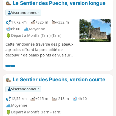
Le Sentier des Puechs, version longue
p
Visorandonneur
17,72 km
+325 m
-332 m
6h 00
Moyenne
Départ à Montfa (Tarn) (Tarn)
Cette randonnée traverse des plateaux
agricoles offrant la possibilité de
découvrir de beaux points de vue sur
les plaines Castraises, au Sud, et
Lautrecaises, à l'Ouest. On traverse des
prairies, des sous-bois, de petits
hameaux par des chemins communaux
Le Sentier des Puechs, version courte
ou de petites routes vicinales. En fin de
randonnée, le sentier passe au pied du
Visorandonneur
château de Montfa qui fut la demeure
des ancêtres du peintre Henri de
12,55 km
+215 m
-218 m
4h 10
Toulouse-Lautrec. Son père y a vécu
Moyenne
jusqu'au début du XXe siècle.
Départ à Montfa (Tarn) (Tarn)
Aujourd'hui une association s'efforce de