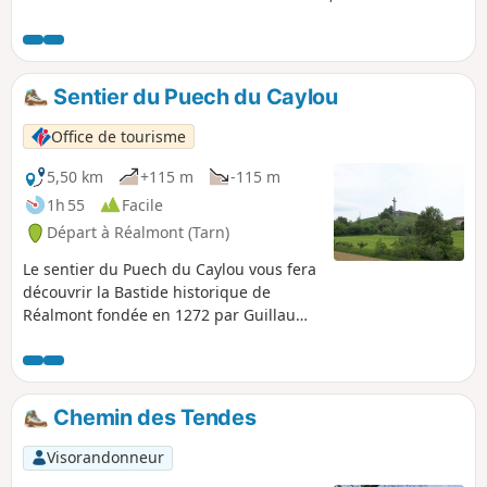
Pour éviter de faire un aller-retour, revenir par une petite
route sans circulation qui vous permettra de faire un petit
crochet pour découvrir le Roc du Baptistou, en équilibre
instable.
Sentier du Puech du Caylou
Office de tourisme
5,50 km
+115 m
-115 m
1h 55
Facile
Départ à Réalmont (Tarn)
Le sentier du Puech du Caylou vous fera
découvrir la Bastide historique de
Réalmont fondée en 1272 par Guillaume
de Cohardon, avant de prendre de la
hauteur jusqu'au sommet du Puech ou
pic du Caylou culminant à 329m. Sentier
d'intérêt communautaire réalisé par
Chemin des Tendes
l'Office de Tourisme Centre Tarn. Voir §
Infos pratiques.
Visorandonneur