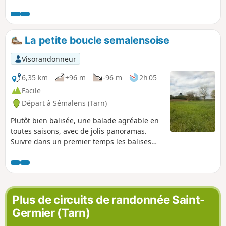
des croupes paresseuses où la vue se
dégage sur les monts et vallons aux
alentours pour offrir de jolis panoramas,
particulièrement sublimés à l'automne
La petite boucle semalensoise
quand la parure des feuillus se fait
multicolore.
Visorandonneur
6,35 km
+96 m
-96 m
2h 05
Facile
Départ à Sémalens (Tarn)
Plutôt bien balisée, une balade agréable en
toutes saisons, avec de jolis panoramas.
Suivre dans un premier temps les balises
"Petite boucle" puis "Plôts des Drulhes"
Certaines parties du circuit traversent des
propriétés privées, respectez-les.
Plus de circuits de randonnée Saint-
Germier (Tarn)