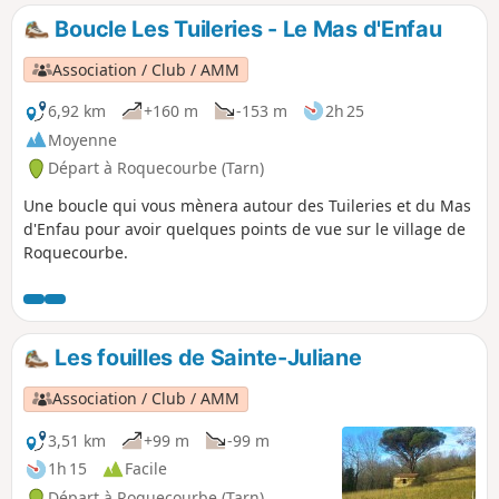
beaux points de vue sur les plaines Castraises et
Boucle Les Tuileries - Le Mas d'Enfau
Lautrécoises. Au gré de votre promenade, vous traverserez
des prairies, chemins communaux, petits hameaux et sous-
Association / Club / AMM
bois. Vous pourrez, notamment, apercevoir les ruines du
château de Montfa, qui est en train de renaître, petit à
6,92 km
+160 m
-153 m
2h 25
petit, grâce à l’association des amis du château.
Moyenne
Départ à Roquecourbe (Tarn)
Une boucle qui vous mènera autour des Tuileries et du Mas
d'Enfau pour avoir quelques points de vue sur le village de
Roquecourbe.
Les fouilles de Sainte-Juliane
Association / Club / AMM
3,51 km
+99 m
-99 m
1h 15
Facile
Départ à Roquecourbe (Tarn)