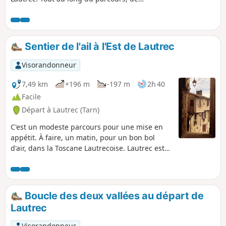
magnifiques points de vue sur la cité
médiévale et ses environs ou sur la
Montagne Noire s’offriront à vous.
Sentier de l'ail à l'Est de Lautrec
Visorandonneur
7,49 km
+196 m
-197 m
2h 40
Facile
Départ à Lautrec (Tarn)
C'est un modeste parcours pour une mise en
appétit. À faire, un matin, pour un bon bol
d'air, dans la Toscane Lautrecoise. Lautrec est
la capitale de l'ail rose, que l'on trouve,
essentiellement, dans le Sud-Ouest.Il vous est
possible de programmer cette balade, un
vendredi matin, avant d'aller à la "cantine" du
Boucle des deux vallées au départ de
café Plum.
Lautrec
Visorandonneur