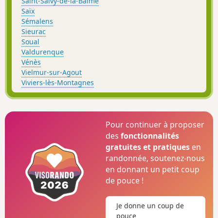
Saint-Salvy-de-la-Balme
Saïx
Sémalens
Sieurac
Soual
Valdurenque
Vénès
Vielmur-sur-Agout
Viviers-lès-Montagnes
Pour continuer à proposer
des
fonctionnalités
gratuites et pratiques
en
randonnée, soutenez-nous
en donnant un petit coup
de pouce !
Je donne un coup de
pouce