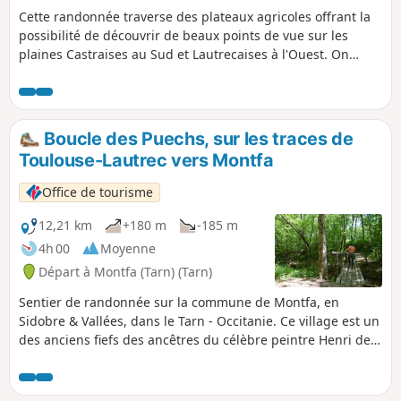
reconstruire ce lieu remarquable
Cette randonnée traverse des plateaux agricoles offrant la
chargé d'histoire.
possibilité de découvrir de beaux points de vue sur les
plaines Castraises au Sud et Lautrecaises à l'Ouest. On
traverse des prairies, des sous-bois, de petits hameaux par
des chemins communaux ou de petites routes vicinales. En
fin de randonnée le sentier passe au pied du château de
Montfa qui fut la demeure des ancêtres du peintre Henri de
Boucle des Puechs, sur les traces de
Toulouse-Lautrec. Son père y a vécu jusqu'au début du XXe
Toulouse-Lautrec vers Montfa
siècle. Aujourd'hui une association s'efforce de reconstruire
ce lieu remarquable chargé d'histoire. Le sentier est balisé
Office de tourisme
PR® Jaune dans son intégralité.
12,21 km
+180 m
-185 m
4h 00
Moyenne
Départ à Montfa (Tarn) (Tarn)
Sentier de randonnée sur la commune de Montfa, en
Sidobre & Vallées, dans le Tarn - Occitanie. Ce village est un
des anciens fiefs des ancêtres du célèbre peintre Henri de
Toulouse-Lautrec - Montfa. Le père de celui-ci y séjourna,
même encore, au début du XXe siècle. Cette randonnée
offre la possibilité de découvrir les plateaux agricoles et des