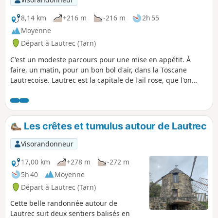
8,14 km
+216 m
-216 m
2h 55
Moyenne
Départ à Lautrec (Tarn)
C'est un modeste parcours pour une mise en appétit. À
faire, un matin, pour un bon bol d'air, dans la Toscane
Lautrecoise. Lautrec est la capitale de l'ail rose, que l'on
trouve, essentiellement, dans le Sud-Ouest.
Les crêtes et tumulus autour de Lautrec
Visorandonneur
17,00 km
+278 m
-272 m
5h 40
Moyenne
Départ à Lautrec (Tarn)
Cette belle randonnée autour de
Lautrec suit deux sentiers balisés en