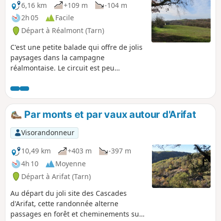
6,16 km
+109 m
-104 m
2h 05
Facile
Départ à Réalmont (Tarn)
C'est une petite balade qui offre de jolis
paysages dans la campagne
réalmontaise. Le circuit est peu
ombragé : à déguster, donc, plutôt en
automne ou en hiver.
Par monts et par vaux autour d'Arifat
Visorandonneur
10,49 km
+403 m
-397 m
4h 10
Moyenne
Départ à Arifat (Tarn)
Au départ du joli site des Cascades
d'Arifat, cette randonnée alterne
passages en forêt et cheminements sur