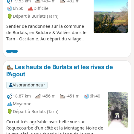
19,53 km
+434 m
-432 m
6h 50
Difficile
Départ à Burlats (Tarn)
Sentier de randonnée sur la commune
de Burlats, en Sidobre & Vallées dans le
Tarn - Occitanie. Au départ du village
médiéval de Burlats, par le chemin des
fontaines, cette randonnée permet de
prendre la mesure du large méandre
formé par la rivière Agout, et offre de
Les hauts de Burlats et les rives de
nombreux points de vue sur le Sidobre et
l'Agout
la plaine Castraise. À Burlats, les Comtes
de Trencavel édifièrent, à l’écart des
Visorandonneur
grandes voies, une somptueuse
résidence, cachée dans un repli de la
18,87 km
+456 m
-451 m
6h 40
vallée de l’Agout. Véritable joyau, rare
Moyenne
édifice civil d’architecture romane
Départ à Burlats (Tarn)
parfaitement conservé, ce pavillon porte
le nom d’Adélaïde, une comtesse aux
Circuit très agréable avec belle vue sur
yeux de violette qui fut chantée et
Roquecourbe d'un côté et la Montagne Noire de
courtisée par les célèbres troubadours