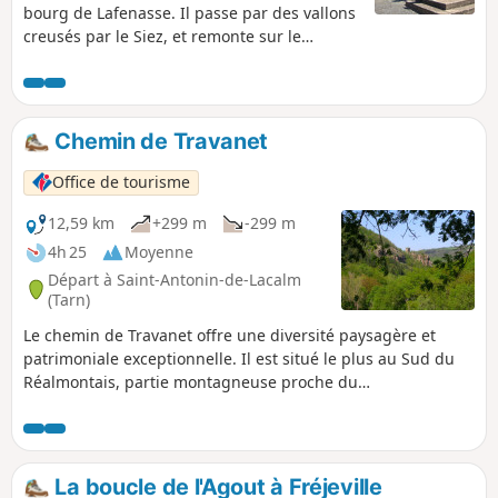
bourg de Lafenasse. Il passe par des vallons
creusés par le Siez, et remonte sur le
plateau de Saint-Lieux où le paysage se
dégage sur les collines alentours. Ce
chemin, trait d'union entre les villages de
Saint-Lieux et Lafenasse est présent dans la
Chemin de Travanet
mémoire collective des habitants, car
autrefois utilisé par les mineurs, pour
Office de tourisme
rejoindre la mine Peyrebrune. Sentier
d'intérêt communautaire réalisé par l'Office
12,59 km
+299 m
-299 m
de Tourisme Centre Tarn. Voir § Infos
4h 25
Moyenne
pratiques.
Départ à Saint-Antonin-de-Lacalm
(Tarn)
Le chemin de Travanet offre une diversité paysagère et
patrimoniale exceptionnelle. Il est situé le plus au Sud du
Réalmontais, partie montagneuse proche du
Montredonnais et des cascades d'Arifat. Le départ est situé
au hameau de Travanet. Il continue en montant jusqu'au
point le plus haut du secteur (483m) offrant un panorama
sur le Réalmontais avant de redescendre sur les rives du
La boucle de l'Agout à Fréjeville