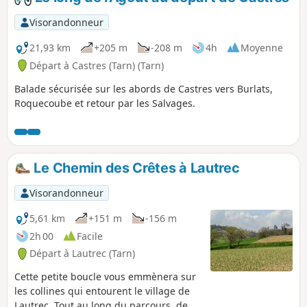
partie boisée, les anciens gradins celtes
; derrière l’église, dans la partie boisée,
Visorandonneur
les vestiges d’une forge.
21,93 km
+205 m
-208 m
4h
Moyenne
Départ à Castres (Tarn) (Tarn)
Balade sécurisée sur les abords de Castres vers Burlats,
Roquecoube et retour par les Salvages.
Le Chemin des Crêtes à Lautrec
Visorandonneur
5,61 km
+151 m
-156 m
2h 00
Facile
Départ à Lautrec (Tarn)
Cette petite boucle vous emmènera sur
les collines qui entourent le village de
Lautrec. Tout au long du parcours, de