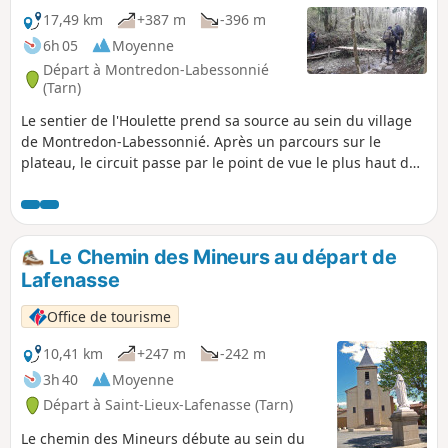
17,49 km
+387 m
-396 m
6h 05
Moyenne
Départ à Montredon-Labessonnié
(Tarn)
Le sentier de l'Houlette prend sa source au sein du village
de Montredon-Labessonnié. Après un parcours sur le
plateau, le circuit passe par le point de vue le plus haut de
la commune (641m). Vous surplomberez la vallée de l'Agout
pour descendre vers l'Houlette, un site sauvage. Attention :
Passage à gué du ruisseau rendu possiblement difficile en
période de crue Sentier d'intérêt communautaire réalisé
Le Chemin des Mineurs au départ de
par l'Office de Tourisme Centre Tarn. Voir § Infos pratiques.
Lafenasse
Office de tourisme
10,41 km
+247 m
-242 m
3h 40
Moyenne
Départ à Saint-Lieux-Lafenasse (Tarn)
Le chemin des Mineurs débute au sein du