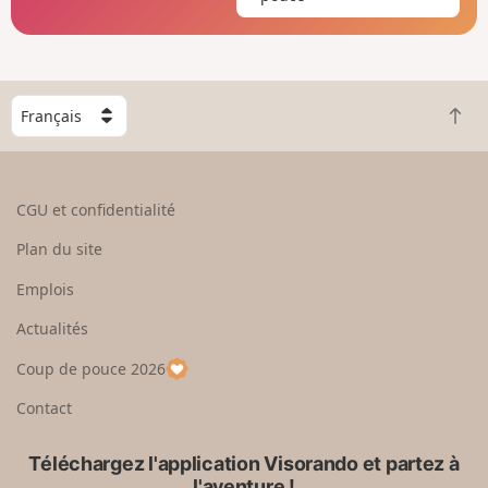
C
R
h
e
o
t
i
o
s
CGU et confidentialité
u
i
r
s
Plan du site
e
s
n
e
Emplois
h
z
Actualités
a
u
u
n
Coup de pouce 2026
t
p
a
Contact
y
s
Téléchargez l'application Visorando et partez à
l'aventure !