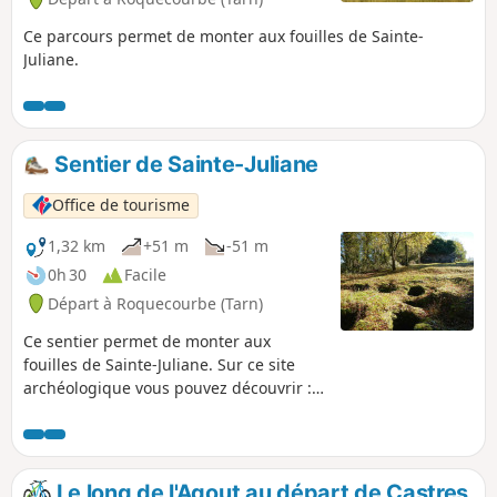
Ce parcours permet de monter aux fouilles de Sainte-
Juliane.
Sentier de Sainte-Juliane
Office de tourisme
1,32 km
+51 m
-51 m
0h 30
Facile
Départ à Roquecourbe (Tarn)
Ce sentier permet de monter aux
fouilles de Sainte-Juliane. Sur ce site
archéologique vous pouvez découvrir :
les vestiges de l’église, une dizaine de
sarcophages de différentes tailles ; un
peu plus en contrebas, des cuves
creusées à même le sol ; à la limite de la
Le long de l'Agout au départ de Castres