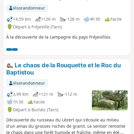
Dadou. Sentier d'intérêt communautaire réalisé par l'Office
de Tourisme Centre Tarn. Voir § Infos pratiques.
Visorandonneur
14,59 km
+126 m
-128 m
4h 30
Facile
Départ à Fréjeville (Tarn)
À la découverte de la campagne du pays Fréjevillois.
Le chaos de la Rouquette et le Roc du
Baptistou
Visorandonneur
3,99 km
+121 m
-112 m
1h 30
Facile
Départ à Burlats (Tarn)
Découverte du ruisseau du Lézert qui s'écoule au milieu
d'un amas du grosses roches de granit. Le sentier remonte
le chaos dans une forêt humide et fraîche, même en été.