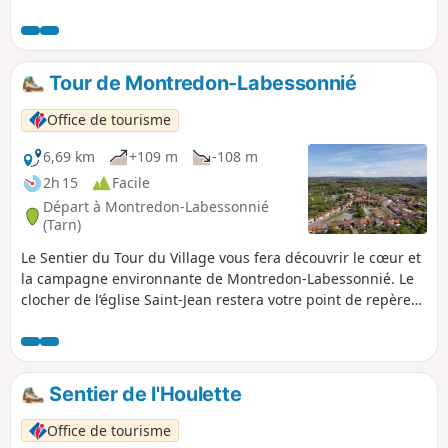
temps. Après s'être enfoncé dans la sauvage
vallée du ruisseau du Budel, le sentier remonte
sur le plateau pour de beaux panoramas dont la
vue sur le château de Castelfranc et
Tour de Montredon-Labessonnié
l'Observatoire du Nautonnier.
Office de tourisme
6,69 km
+109 m
-108 m
2h 15
Facile
Départ à Montredon-Labessonnié
(Tarn)
Le Sentier du Tour du Village vous fera découvrir le cœur et
la campagne environnante de Montredon-Labessonnié. Le
clocher de l’église Saint-Jean restera votre point de repère
central durant la balade. Son riche passé historique
marqué par les religions, l’astronomie et l’exploitation
minière se révèle tout au long de votre chemin autour du
village. Sentier d'intérêt communautaire réalisé par l'Office
Sentier de l'Houlette
de Tourisme Centre Tarn. Voir § Infos pratiques.
Office de tourisme