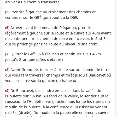
arriver à un chemin transversal.
(
5
) Prendre à gauche au croisement des chemins et
®
continuer sur le GR
qui aboutit à la D69.
(
6
) Arriver avant le hameau du Plégadou, prendre
légèrement à gauche sur la route et la suivre sur 40m avant
de continuer sur le chemin de terre en face vers le Sud-Est
qui se prolonge par une route au niveau d'une croix.
®
(
7
) Quitter le GR
36 à Blaucau et continuer sur 1,4 km
jusqu'à Granquié (gîtes d'étapes)
(
8
) Avant Granquié, tourner à droite sur un chemin de terre
qui vous fera traverser champs et forêt jusqu'à Blaucavet où
vous passerez sur la gauche du hameau.
(
9
) De Blaucavet, descendre en lacets dans la vallée de
l'Houlette sur 1,6 km. Au fond de la vallée, le sentier suit le
ruisseau de l'Houlette rive gauche, puis longe les ruines du
moulin de l'Houlette, à la confluence d'un ruisseau venant
de l'Est (droite). Du moulin à la passerelle en amont, suivre