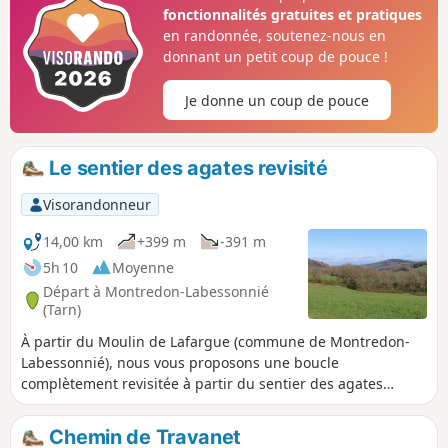
sur le plateau pour de beaux panoramas dont la
fonctionnalités gratuites et pratiques
vue sur le château de Castelfranc et
en randonnée, soutenez-nous en
l'Observatoire du Nautonnier.
donnant un petit coup de pouce !
Je donne un coup de pouce
Le sentier des agates revisité
Visorandonneur
14,00 km
+399 m
-391 m
5h 10
Moyenne
Départ à Montredon-Labessonnié
(Tarn)
À partir du Moulin de Lafargue (commune de Montredon-
Labessonnié), nous vous proposons une boucle
complètement revisitée à partir du sentier des agates
originel, beaucoup plus long et partant du village. Cette
boucle ne présente pas de difficultés particulières pour les
Chemin de Travanet
randonneurs habitués à une distance similaire. En fin de