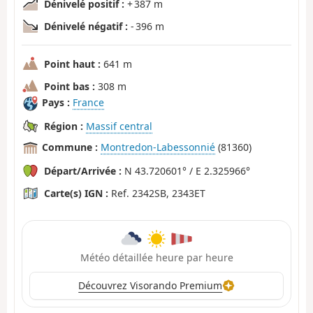
Dénivelé positif :
+ 387 m
Dénivelé négatif :
- 396 m
Point haut :
641 m
Point bas :
308 m
Pays :
France
Région :
Massif central
Commune :
Montredon-Labessonnié
(81360)
Départ/Arrivée :
N 43.720601° / E 2.325966°
Carte(s) IGN :
Ref. 2342SB, 2343ET
Météo détaillée heure par heure
Découvrez Visorando Premium