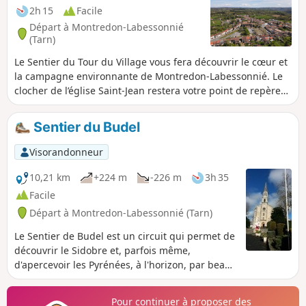
2h 15
Facile
Départ à Montredon-Labessonnié
(Tarn)
Le Sentier du Tour du Village vous fera découvrir le cœur et
la campagne environnante de Montredon-Labessonnié. Le
clocher de l’église Saint-Jean restera votre point de repère
central durant la balade. Son riche passé historique
marqué par les religions, l’astronomie et l’exploitation
Sentier du Budel
minière se révèle tout au long de votre chemin autour du
village. Sentier d'intérêt communautaire réalisé par l'Office
Visorandonneur
de Tourisme Centre Tarn. Voir § Infos pratiques.
10,21 km
+224 m
-226 m
3h 35
Facile
Départ à Montredon-Labessonnié (Tarn)
Le Sentier de Budel est un circuit qui permet de
découvrir le Sidobre et, parfois même,
d'apercevoir les Pyrénées, à l'horizon, par beau
temps. Après s'être enfoncé dans la sauvage
vallée du ruisseau du Budel, le sentier remonte
Pour continuer à proposer des