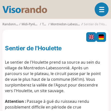
V
O
i
u
s
v
o
Randonnées
Midi-Pyrénées
Tarn
Montredon-Labessonnié
Sentier de l'Houlette
r
r
i
a
r
n
l
d
Sentier de l'Houlette
a
o
n
a
Le sentier de l'Houlette prend sa source au sein du
v
village de Montredon-Labessonnié. Après un
i
parcours sur le plateau, le circuit passe par le point
g
de vue le plus haut de la commune (641m). Vous
a
t
surplomberez la vallée de l'Agout pour descendre
i
vers l'Houlette, un site sauvage.
o
n
Attention :
Passage à gué du ruisseau rendu
possiblement difficile en période de crue