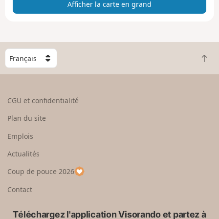
Afficher la carte en grand
t
e
e
n
g
C
r
R
h
a
e
o
n
t
i
d
o
s
CGU et confidentialité
u
i
r
s
Plan du site
e
s
n
e
Emplois
h
z
Actualités
a
u
u
n
Coup de pouce 2026
t
p
a
Contact
y
s
Téléchargez l'application Visorando et partez à