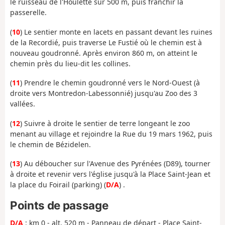
le ruisseau de l'Houlette sur 500 m, puis franchir la
passerelle.
(
10
) Le sentier monte en lacets en passant devant les ruines
de la Recordié, puis traverse Le Fustié où le chemin est à
nouveau goudronné. Après environ 860 m, on atteint le
chemin près du lieu-dit les collines.
(
11
) Prendre le chemin goudronné vers le Nord-Ouest (à
droite vers Montredon-Labessonnié) jusqu'au Zoo des 3
vallées.
(
12
) Suivre à droite le sentier de terre longeant le zoo
menant au village et rejoindre la Rue du 19 mars 1962, puis
le chemin de Bézidelen.
(
13
) Au déboucher sur l'Avenue des Pyrénées (D89), tourner
à droite et revenir vers l'église jusqu'à la Place Saint-Jean et
la place du Foirail (parking) (
D/A
) .
Points de passage
D/A
: km 0 - alt. 520 m - Panneau de départ - Place Saint-