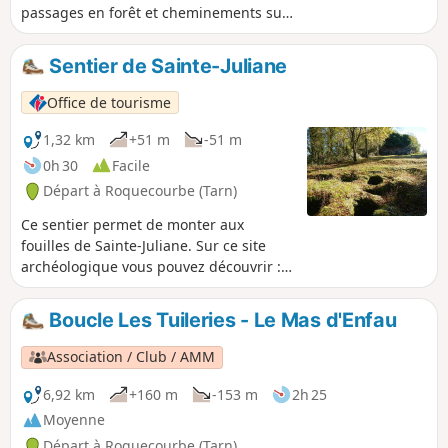
passages en forêt et cheminements sur
des croupes paresseuses où la vue se
dégage sur les monts et vallons aux
Sentier de Sainte-Juliane
alentours pour offrir de jolis panoramas,
particulièrement sublimés à l'automne
Office de tourisme
quand la parure des feuillus se fait
multicolore.
1,32 km
+51 m
-51 m
0h 30
Facile
Départ à Roquecourbe (Tarn)
Ce sentier permet de monter aux
fouilles de Sainte-Juliane. Sur ce site
archéologique vous pouvez découvrir :
les vestiges de l’église, une dizaine de
sarcophages de différentes tailles ; un
Boucle Les Tuileries - Le Mas d'Enfau
peu plus en contrebas, des cuves
creusées à même le sol ; à la limite de la
Association / Club / AMM
partie boisée, les anciens gradins celtes
; derrière l’église, dans la partie boisée,
6,92 km
+160 m
-153 m
2h 25
les vestiges d’une forge.
Moyenne
Départ à Roquecourbe (Tarn)