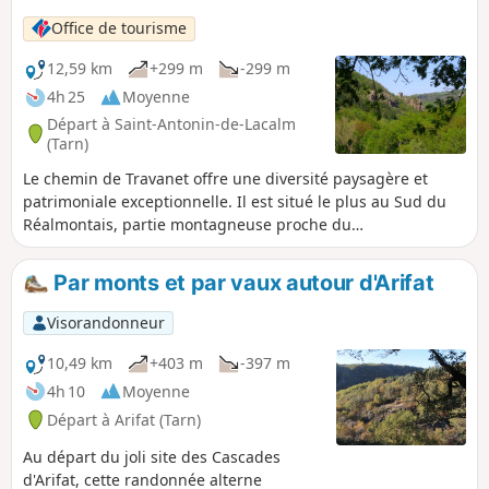
parcours, un joli dénivelé avec une pente de 17%. Bonne
Office de tourisme
randonnée, régalez vous avec ces jolis points de vue sur les
verts pâturages, les monts de Lacaune et par temps propice
12,59 km
+299 m
-299 m
sur la chaîne des Pyrénées qu'on distingue au lointain !
4h 25
Moyenne
Départ à Saint-Antonin-de-Lacalm
(Tarn)
Le chemin de Travanet offre une diversité paysagère et
patrimoniale exceptionnelle. Il est situé le plus au Sud du
Réalmontais, partie montagneuse proche du
Montredonnais et des cascades d'Arifat. Le départ est situé
au hameau de Travanet. Il continue en montant jusqu'au
Par monts et par vaux autour d'Arifat
point le plus haut du secteur (483m) offrant un panorama
sur le Réalmontais avant de redescendre sur les rives du
Visorandonneur
Dadou. Sentier d'intérêt communautaire réalisé par l'Office
de Tourisme Centre Tarn. Voir § Infos pratiques.
10,49 km
+403 m
-397 m
4h 10
Moyenne
Départ à Arifat (Tarn)
Au départ du joli site des Cascades
d'Arifat, cette randonnée alterne