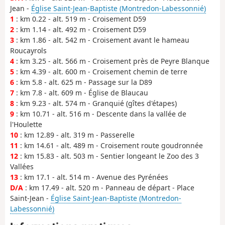
Jean -
Église Saint-Jean-Baptiste (Montredon-Labessonnié)
1
: km 0.22 - alt. 519 m - Croisement D59
2
: km 1.14 - alt. 492 m - Croisement D59
3
: km 1.86 - alt. 542 m - Croisement avant le hameau
Roucayrols
4
: km 3.25 - alt. 566 m - Croisement près de Peyre Blanque
5
: km 4.39 - alt. 600 m - Croisement chemin de terre
6
: km 5.8 - alt. 625 m - Passage sur la D89
7
: km 7.8 - alt. 609 m - Église de Blaucau
8
: km 9.23 - alt. 574 m - Granquié (gîtes d'étapes)
9
: km 10.71 - alt. 516 m - Descente dans la vallée de
l'Houlette
10
: km 12.89 - alt. 319 m - Passerelle
11
: km 14.61 - alt. 489 m - Croisement route goudronnée
12
: km 15.83 - alt. 503 m - Sentier longeant le Zoo des 3
Vallées
13
: km 17.1 - alt. 514 m - Avenue des Pyrénées
D/A
: km 17.49 - alt. 520 m - Panneau de départ - Place
Saint-Jean -
Église Saint-Jean-Baptiste (Montredon-
Labessonnié)