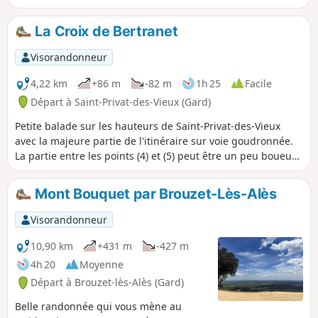
La Croix de Bertranet
Visorandonneur
4,22 km
+86 m
-82 m
1h 25
Facile
Départ à Saint-Privat-des-Vieux (Gard)
Petite balade sur les hauteurs de Saint-Privat-des-Vieux
avec la majeure partie de l'itinéraire sur voie goudronnée.
La partie entre les points (4) et (5) peut être un peu boueuse
après les périodes de pluie.°°
Mont Bouquet par Brouzet-Lès-Alès
Visorandonneur
10,90 km
+431 m
-427 m
4h 20
Moyenne
Départ à Brouzet-lès-Alès (Gard)
Belle randonnée qui vous mène au