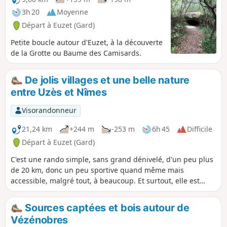
3h 20
Moyenne
Départ à Euzet (Gard)
Petite boucle autour d'Euzet, à la découverte
de la Grotte ou Baume des Camisards.
De jolis villages et une belle nature
entre Uzès et Nîmes
Visorandonneur
21,24 km
+244 m
-253 m
6h 45
Difficile
Départ à Euzet (Gard)
C'est une rando simple, sans grand dénivelé, d'un peu plus
de 20 km, donc un peu sportive quand même mais
accessible, malgré tout, à beaucoup. Et surtout, elle est
plutôt très sympa. Au départ d'Euzet-les-Bains, ce parcours
permet de découvrir Saint-Hippolyte-de-Caton, Saint-
Sources captées et bois autour de
Étienne-d'Olm, Saint-Cézaire-de-Gauzignan, Saint-Maurice-
Vézénobres
de-Cazevieille et Saint-Jean-de-Ceyrargues. Et, entre chaque