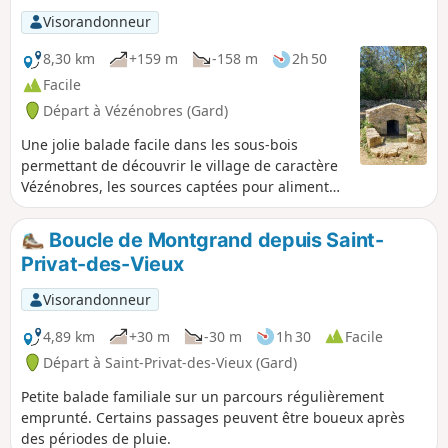
village, l'on parcourt des paysages de champs et bois très
Visorandonneur
agréables.
8,30 km
+159 m
-158 m
2h 50
Facile
Départ à Vézénobres (Gard)
Une jolie balade facile dans les sous-bois
permettant de découvrir le village de caractère
Vézénobres, les sources captées pour alimenter
celui-ci ainsi que des belles vues sur les
Cévennes. Toute la randonnée suit des chemins
Boucle de Montgrand depuis Saint-
de randonnée balisés.
Privat-des-Vieux
Visorandonneur
4,89 km
+30 m
-30 m
1h 30
Facile
Départ à Saint-Privat-des-Vieux (Gard)
Petite balade familiale sur un parcours régulièrement
emprunté. Certains passages peuvent être boueux après
des périodes de pluie.