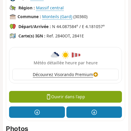
Région :
Massif central
Commune :
Monteils (Gard)
(30360)
Départ/Arrivée :
N 44.087584° / E 4.181057°
Carte(s) IGN :
Ref. 2840OT, 2841E
Météo détaillée heure par heure
Découvrez Visorando Premium
Ouvrir dans l'app
Photos