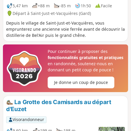
5,47 km
+88 m
-85 m
1h 50
Facile
Départ à Saint-Just-et-Vacquières (Gard)
Depuis le village de Saint-Just-et-Vacquières, vous
emprunterez une ancienne voie ferrée avant de découvrir la
distillerie de Bel'Air puis le grand chêne.
Pour continuer à proposer des
fonctionnalités gratuites et pratiques
en randonnée, soutenez-nous en
donnant un petit coup de pouce !
Je donne un coup de pouce
La Grotte des Camisards au départ
d'Euzet
Visorandonneur
9,60 km
+199 m
-198 m