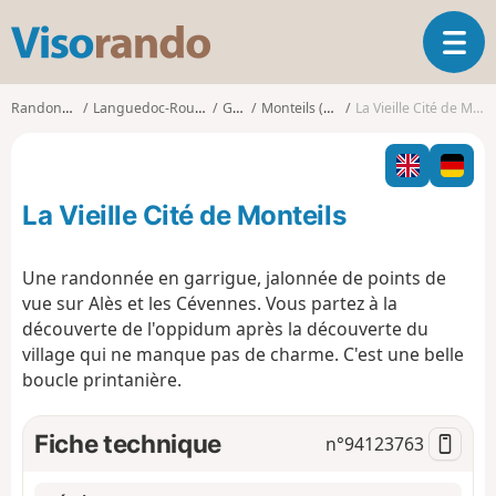
V
O
i
u
s
v
o
Randonnées
Languedoc-Roussillon
Gard
Monteils (Gard)
La Vieille Cité de Monteils
r
r
i
a
r
n
l
d
La Vieille Cité de Monteils
a
o
n
a
Une randonnée en garrigue, jalonnée de points de
v
vue sur Alès et les Cévennes. Vous partez à la
i
découverte de l'oppidum après la découverte du
g
village qui ne manque pas de charme. C'est une belle
a
t
boucle printanière.
i
o
Fiche technique
n°
94123763
n