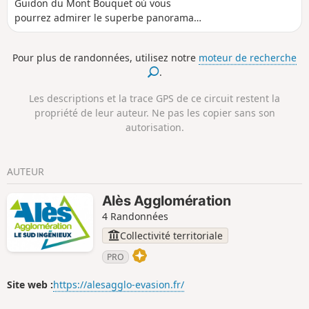
Guidon du Mont Bouquet où vous
pourrez admirer le superbe panorama
sur le Gard, les monts d'Ardèche et
Lozère, la Drôme, le Mont Ventoux....
Pour plus de randonnées, utilisez notre
moteur de recherche
Malgré les nombreux sentiers, peu de
.
difficulté d'orientation, les antennes du
sommet vous servant de guide.
Les descriptions et la trace GPS de ce circuit restent la
propriété de leur auteur. Ne pas les copier sans son
autorisation.
AUTEUR
Alès Agglomération
4 Randonnées
Collectivité territoriale
PRO
Site web :
https://alesagglo-evasion.fr/