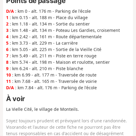
Points de passage
D/A
: km 0 - alt. 176 m - Parking de l'école
1
: km 0.15 - alt. 188 m - Place du village
2
: km 1.18 - alt. 134 m - Sortie du sentier
3
: km 1.48 - alt. 134 m - Poteau Les Gardies, croisement
4
: km 2.42 - alt. 161 m - Route départementale
5
: km 3.73 - alt. 229 m - La carrière
6
: km 5.05 - alt. 225 m - Sortie de la Vieille Cité
7
: km 5.49 - alt. 211 m - Piste en terre rouge
8
: km 5.74 - alt. 198 m - Maison et roulotte, sentier
9
: km 6.24 - alt. 210 m - Piste blanche
10
: km 6.99 - alt. 177 m - Traversée de route
11
: km 7.68 - alt. 165 m - Traversée de voirie
D/A
: km 7.84 - alt. 176 m - Parking de l'école
À voir
La Vielle Cité, le village de Monteils.
Soyez toujours prudent et prévoyant lors d'une randonnée.
Visorando et l'auteur de cette fiche ne pourront pas être
tenus responsables en cas d'accident ou de désagrément