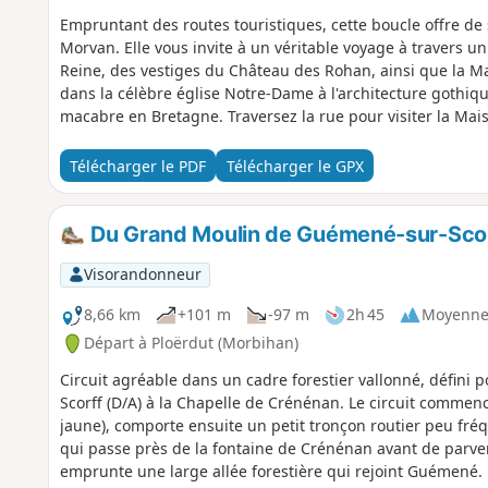
Empruntant des routes touristiques, cette boucle offre 
Morvan. Elle vous invite à un véritable voyage à travers un
Reine, des vestiges du Château des Rohan, ainsi que la 
dans la célèbre église Notre-Dame à l'architecture gothiq
macabre en Bretagne. Traversez la rue pour visiter la Ma
de ce mammifère mystérieux.Conçue pour allier loisirs et
Communauté est adaptée au vélo à assistance électrique (V
Télécharger le PDF
Télécharger le GPX
d'importants dénivelés sur de longues distances, ce qui la
Du Grand Moulin de Guémené-sur-Scorf
Visorandonneur
8,66 km
+101 m
-97 m
2h 45
Moyenn
Départ à Ploërdut (Morbihan)
Circuit agréable dans un cadre forestier vallonné, défini
Scorff (D/A) à la Chapelle de Crénénan. Le circuit commenc
jaune), comporte ensuite un petit tronçon routier peu fréq
qui passe près de la fontaine de Crénénan avant de parve
emprunte une large allée forestière qui rejoint Guémené. D