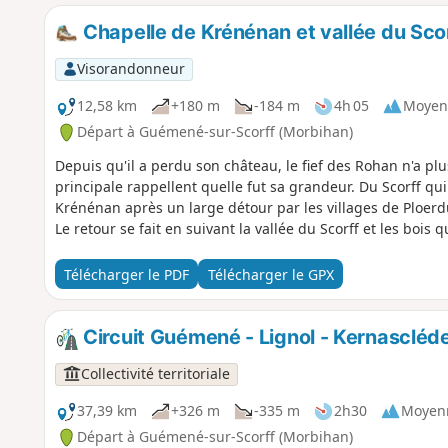
Chapelle de Krénénan et vallée du Sco
Visorandonneur
12,58 km
+180 m
-184 m
4h 05
Moyen
Départ à Guémené-sur-Scorff (Morbihan)
Depuis qu'il a perdu son château, le fief des Rohan n'a plu
principale rappellent quelle fut sa grandeur. Du Scorff qui 
Krénénan après un large détour par les villages de Ploerd
Le retour se fait en suivant la vallée du Scorff et les bois q
Télécharger le PDF
Télécharger le GPX
Circuit Guémené - Lignol - Kernascléde
Collectivité territoriale
37,39 km
+326 m
-335 m
2h30
Moyen
Départ à Guémené-sur-Scorff (Morbihan)