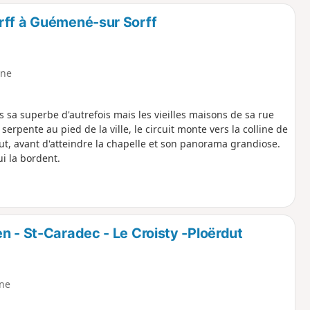
o
a
rff à Guémené-sur Sorff
i
m
p
ne
s sa superbe d'autrefois mais les vieilles maisons de sa rue
serpente au pied de la ville, le circuit monte vers la colline de
ut, avant d'atteindre la chapelle et son panorama grandiose.
ui la bordent.
n - St-Caradec - Le Croisty -Ploërdut
ne