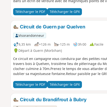
dans un écrin de verdure avec de magnifiques points de vu
Télécharger le PDF
Télécharger le GPX
Circuit de Guern par Quelven
Visorandonneur
9,35 km
+126 m
-125 m
3h 00
Facile
Départ à Guern (Morbihan)
Ce circuit en campagne vous conduira par des petites rout
travers bois à Quelven, troisième lieu de pèlerinage du M
clocher culmine à 70m.Prenez le temps de vous attarder d
oublier sa majestueuse fontaine.Retour paisible par le GR
Télécharger le PDF
Télécharger le GPX
Circuit du Brandifrout à Bubry