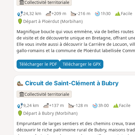
Collectivité territoriale
24,32 km
+209 m
-216 m
1h30
Facile
Départ à Ploërdut (Morbihan)
Magnifique boucle qui vous emmène, via de belles routes
de visite et de découverte unique en Bretagne, offrant une
Elle vous invite aussi à découvrir la Carrière de Locuon, v
gallo-romains et la commune de Ploërdut labellisée Comm
Télécharger le PDF
Télécharger le GPX
Circuit de Saint-Clément à Bubry
Collectivité territoriale
9,24 km
+137 m
-128 m
3h 00
Facile
Départ à Bubry (Morbihan)
Empruntant de larges sentiers et des chemins creux, traver
découvrir le riche patrimoine rural de Bubry, maisons tradi