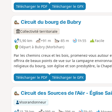
Télécharger le PDF
Télécharger le GPX
Circuit du bourg de Bubry
Collectivité territoriale
5,90 km
+91 m
-85 m
1h 55
Facile
Départ à Bubry (Morbihan)
Par les chemins creux et les bois, promenez-vous autour e
offrira de beaux points de vue sur la campagne environnan
religieux du bourg, son église et son presbytère, la Chapel
Télécharger le PDF
Télécharger le GPX
Circuit des Sources de l'Aër - Église S
Visorandonneur
15,79 km
+395 m
-396 m
5h 40
Moyen