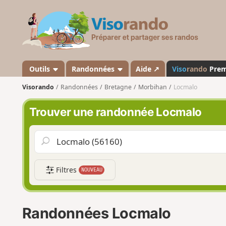
V
i
s
o
r
a
Outils
Randonnées
Aide ↗
Viso
rando
Pre
n
Visorando
Randonnées
Bretagne
Morbihan
Locmalo
d
o
Trouver une randonnée Locmalo
Filtres
NOUVEAU
Randonnées Locmalo