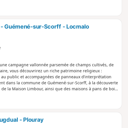
e sans difficulté, ne pas partir sans carte topographique et
rand Moulin (point de départ), le moulin Nicol, la fontaine et la
l - Guémené-sur-Scorff - Locmalo
e
ne, une campagne vallonnée parsemée de champs cultivés, de
aire, vous découvrirez un riche patrimoine religieux :
es au public et accompagnées de panneaux d’interprétation
ment dans la commune de Guémené-sur-Scorff, à la découverte
 de la Maison Limbour, ainsi que des maisons à pans de bois.
r la campagne environnante, pour une expérience à la fois
ugdual - Plouray