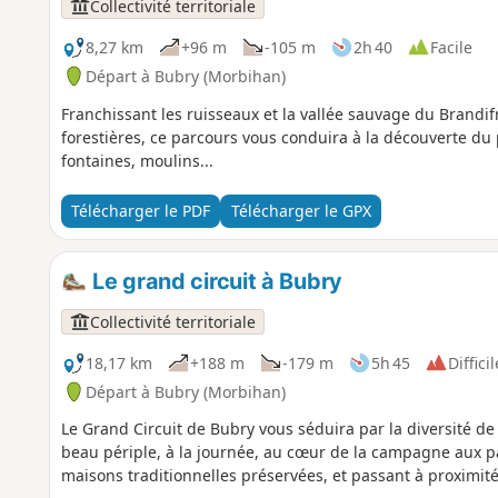
Collectivité territoriale
8,27 km
+96 m
-105 m
2h 40
Facile
Départ à Bubry (Morbihan)
Franchissant les ruisseaux et la vallée sauvage du Brandi
forestières, ce parcours vous conduira à la découverte du 
fontaines, moulins...
Télécharger le PDF
Télécharger le GPX
Le grand circuit à Bubry
Collectivité territoriale
18,17 km
+188 m
-179 m
5h 45
Difficil
Départ à Bubry (Morbihan)
Le Grand Circuit de Bubry vous séduira par la diversité de
beau périple, à la journée, au cœur de la campagne aux pa
maisons traditionnelles préservées, et passant à proximité