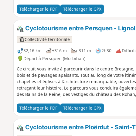
Rouge du GRP® SBO. Bien que le circuit soit dans l’ensembl
sans GPS. Les quatre points d'intérêt du circuit sont : le G
Télécharger le PDF
Télécharger le GPX
chapelle de Crénénan
Cyclotourisme entre Persquen - Ligno
Collectivité territoriale
32,16 km
+316 m
-311 m
2h30
Difficil
Départ à Persquen (Morbihan)
Ce circuit vous invite à parcourir dans le centre Bretag
bois et de paysages apaisants. Tout au long de votre itinér
chapelles et églises à l’architecture remarquable, ouvert
retraçant leur histoire. Le parcours vous conduira égale
des Bains de la Reine, des vestiges du château des Rohan,
Cette boucle offre par ailleurs de superbes panoramas su
culturelle et naturelle.
Télécharger le PDF
Télécharger le GPX
Cyclotourisme entre Ploërdut - Saint-T