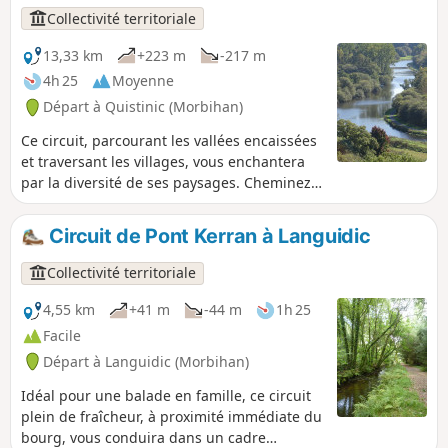
Collectivité territoriale
13,33 km
+223 m
-217 m
4h 25
Moyenne
Départ à Quistinic (Morbihan)
Ce circuit, parcourant les vallées encaissées
et traversant les villages, vous enchantera
par la diversité de ses paysages. Cheminez
dans d’extraordinaires chemins creux
ombragés par des hêtres centenaires. De
Circuit de Pont Kerran à Languidic
Poul Fetan au Blavet, laissez-vous conter
l’histoire du monde rural gravée dans la
Collectivité territoriale
pierre, maisons, granges, puits, fours à
pain, moulins. Au retour, à la belle saison,
4,55 km
+41 m
-44 m
1h 25
allez découvrir Poul Fetan et plongez-vous
Facile
dans la vie d'un village en 1850.
Départ à Languidic (Morbihan)
Idéal pour une balade en famille, ce circuit
plein de fraîcheur, à proximité immédiate du
bourg, vous conduira dans un cadre