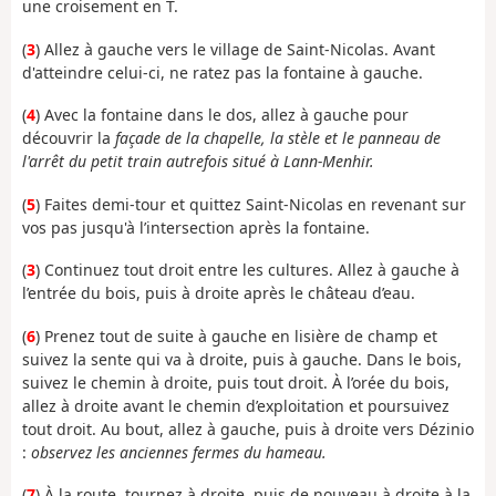
une croisement en T.
(
3
) Allez à gauche vers le village de Saint-Nicolas. Avant
d'atteindre celui-ci,
ne ratez pas la fontaine à gauche.
(
4
) Avec la fontaine dans le dos, allez à gauche pour
découvrir la
façade de la chapelle, la stèle et le panneau de
l'arrêt du petit train autrefois situé à Lann-Menhir.
(
5
) Faites demi-tour et quittez Saint-Nicolas en revenant sur
vos pas jusqu'à l’intersection après la fontaine.
(
3
) Continuez tout droit entre les cultures. Allez à gauche à
l’entrée du bois, puis à droite après le château d’eau.
(
6
) Prenez tout de suite à gauche en lisière de champ et
suivez la sente qui va à droite, puis à gauche. Dans le bois,
suivez le chemin à droite, puis tout droit. À l’orée du bois,
allez à droite avant le chemin d’exploitation et poursuivez
tout droit. Au bout, allez à gauche, puis à droite vers Dézinio
:
o
bservez les anciennes fermes du hameau.
(
7
) À la route, tournez à droite, puis de nouveau à droite à la