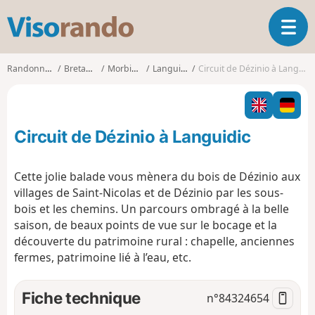
V
O
i
u
s
v
o
Randonnées
Bretagne
Morbihan
Languidic
Circuit de Dézinio à Languidic
r
r
i
a
r
n
l
d
Circuit de Dézinio à Languidic
a
o
n
a
Cette jolie balade vous mènera du bois de Dézinio aux
v
villages de Saint-Nicolas et de Dézinio par les sous-
i
bois et les chemins. Un parcours ombragé à la belle
g
saison, de beaux points de vue sur le bocage et la
a
t
découverte du patrimoine rural : chapelle, anciennes
i
fermes, patrimoine lié à l’eau, etc.
o
n
Fiche technique
n°
84324654