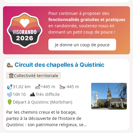
verdoyant à travers bois et le long de la
rivière du Pont du Roc’h à la découverte du
Pour continuer à proposer des
patrimoine lié à l’eau : fontaines, lavoirs,
fonctionnalités gratuites et pratiques
ponts, moulin…
en randonnée, soutenez-nous en
donnant un petit coup de pouce !
Je donne un coup de pouce
Circuit des chapelles à Quistinic
Collectivité territoriale
31,02 km
+445 m
-445 m
10h 10
Très difficile
Départ à Quistinic (Morbihan)
Par les chemins creux et le bocage,
partez à la découverte de l’histoire de
Quistinic : son patrimoine religieux, ses
villages, ses ponts et ses écluses.