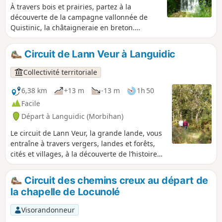
À travers bois et prairies, partez à la
découverte de la campagne vallonnée de
Quistinic, la châtaigneraie en breton.
Parcourez les chemins creux et longez les
ruisseaux. Admirez les vastes paysages de la
Circuit de Lann Veur à Languidic
Vallée du Blavet et traversez les villages
contant la vie rurale d’hier et d’aujourd’hui.
Collectivité territoriale
6,38 km
+13 m
-13 m
1h 50
Facile
Départ à Languidic (Morbihan)
Le circuit de Lann Veur, la grande lande, vous
entraîne à travers vergers, landes et forêts,
cités et villages, à la découverte de l’histoire
de cet espace naturel transformé par
l’homme. À la belle saison, sinuez sous les
Circuit des chemins creux au départ de
verts feuillages et dans la lande odorante en
la chapelle de Locunolé
fleur. En hiver, laissez-vous aller à la rêverie au
bord des mares, au milieu des herbes
Visorandonneur
blondes et des rousses fougères.