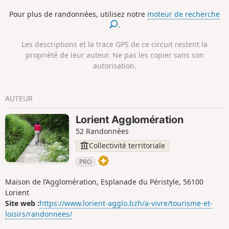
des points de vue sur la rivière. Au détour des sentiers,
Pour plus de randonnées, utilisez notre
moteur de recherche
laissez-vous surprendre par les chapelles, fontaines,
.
hameaux, ponts, écluses... Ce parcours reprend la partie Est
du Circuit des chapelles.
Les descriptions et la trace GPS de ce circuit restent la
propriété de leur auteur. Ne pas les copier sans son
autorisation.
AUTEUR
Lorient Agglomération
52 Randonnées
Collectivité territoriale
PRO
Maison de l’Agglomération, Esplanade du Péristyle, 56100
Lorient
Site web :
https://www.lorient-agglo.bzh/a-vivre/tourisme-et-
loisirs/randonnees/