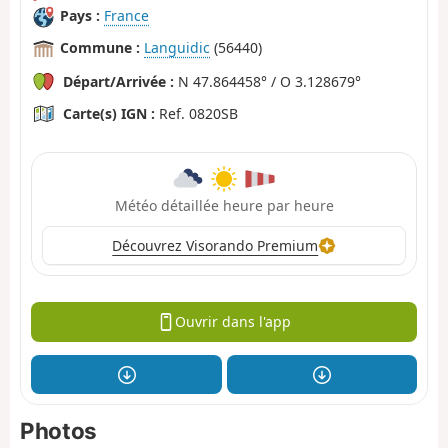
Pays :
France
Commune :
Languidic
(56440)
Départ/Arrivée :
N 47.864458° / O 3.128679°
Carte(s) IGN :
Ref. 0820SB
Météo détaillée heure par heure
Découvrez Visorando Premium
Ouvrir dans l'app
Photos