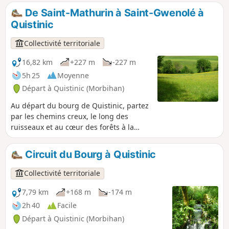
Plongeant au cœur des forêts et des
De Saint-Mathurin à Saint-Gwenolé à
landes, surplombant la Vallée du Blavet,
Quistinic
longeant les ruisseaux, vous serez
enchanté par la beauté des paysages.
Collectivité territoriale
Un parcours à faire, à la journée, avec
pique-nique.
16,82 km
+227 m
-227 m
5h 25
Moyenne
Départ à Quistinic (Morbihan)
Au départ du bourg de Quistinic, partez
par les chemins creux, le long des
ruisseaux et au cœur des forêts à la
découverte de la partie Ouest de la
commune. Découvrez l’histoire de
Circuit du Bourg à Quistinic
Quistinic, ses chapelles, calvaires,
maisons rurales, moulins, etc. Ce
Collectivité territoriale
parcours reprend la partie Ouest du
Circuit des chapelles.
7,79 km
+168 m
-174 m
2h 40
Facile
Départ à Quistinic (Morbihan)