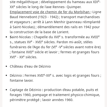
e
site mégalithique ; développement du hameau aux XIX
-
e
XX
siècles le long de l'axe Rennes- Quimper.
Emplacement voie de chemin de fer du Morbihan
:
Ligne
Baud Hennebont (1923 - 1942) ; transport marchandises
et voyageurs ; arrêt à Lann Menhir (panneau réimplanté
à Saint-Nicolas) ; démantèlement des rails en 1942 pour
la construction de la base de Lorient.
e
e
S
aint-Nicolas
:
Chapelle du XVI
s. transformée au XVIII
e
e
s., statues XV
- XVII
siècles. Pardon mi-août, stèles
e
e
funéraires de l’Age du fer (VI
-V
siècles avant notre ère)
e
; fontaine XVII
siècle et lavoir ; fermes et granges fours
e
e
XVI
- XX
siècles.
Château d'eau de Dézinio
e
e
Dézinio
:
Fermes XVII
-XX
s. avec logis et granges fours ;
fontaine lavoir.
Captage de Dézinio
:
production d’eau potable, puits et
forages 1960, pompage et traitement physico-chimique,
périmètre protégé ; lavoir années 1960.