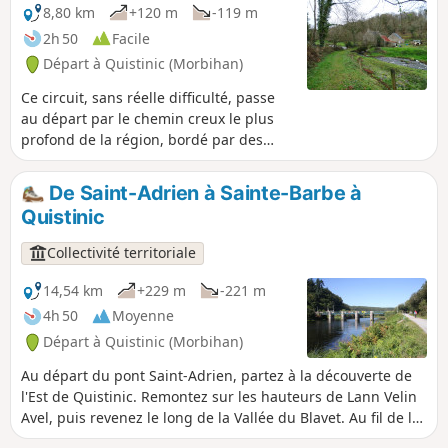
8,80 km
+120 m
-119 m
2h 50
Facile
Départ à Quistinic (Morbihan)
Ce circuit, sans réelle difficulté, passe
au départ par le chemin creux le plus
profond de la région, bordé par des
hauts murs en terre, surmontés de
chênes et de châtaigniers majestueux. Il
De Saint-Adrien à Sainte-Barbe à
longe le petit ruisseau de Chauzel et
Quistinic
serpente par des chemins bordés de
murs en pierres sèches recouvertes de
Collectivité territoriale
mousses.
14,54 km
+229 m
-221 m
4h 50
Moyenne
Départ à Quistinic (Morbihan)
Au départ du pont Saint-Adrien, partez à la découverte de
l'Est de Quistinic. Remontez sur les hauteurs de Lann Velin
Avel, puis revenez le long de la Vallée du Blavet. Au fil de la
balade, profitez de la beauté des paysages verdoyants et