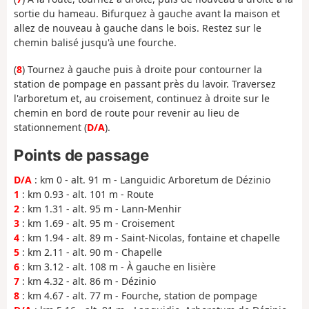
sortie du hameau. Bifurquez à gauche avant la maison et
allez de nouveau à gauche dans le bois. Restez sur le
chemin balisé jusqu'à une fourche.
(
8
) T
ournez à gauche puis à droite pour contourner la
station de pompage en passant près du lavoir. Traversez
l'arboretum et, au croisement, continuez à droite sur le
chemin en bord de route pour revenir au lieu de
stationnement (
D/A
).
Points de passage
D/A
: km 0 - alt. 91 m - Languidic Arboretum de Dézinio
1
: km 0.93 - alt. 101 m - Route
2
: km 1.31 - alt. 95 m - Lann-Menhir
3
: km 1.69 - alt. 95 m - Croisement
4
: km 1.94 - alt. 89 m - Saint-Nicolas, fontaine et chapelle
5
: km 2.11 - alt. 90 m - Chapelle
6
: km 3.12 - alt. 108 m - À gauche en lisière
7
: km 4.32 - alt. 86 m - Dézinio
8
: km 4.67 - alt. 77 m - Fourche, station de pompage