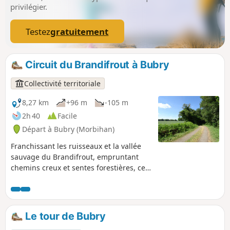
privilégier.
Testez
gratuitement
Circuit du Brandifrout à Bubry
Collectivité territoriale
8,27 km
+96 m
-105 m
2h 40
Facile
Départ à Bubry (Morbihan)
Franchissant les ruisseaux et la vallée
sauvage du Brandifrout, empruntant
chemins creux et sentes forestières, ce
parcours vous conduira à la découverte
du patrimoine de Bubry : villages,
chapelles, fontaines, moulins...
Le tour de Bubry