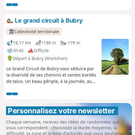
découvrir le patrimoine religieux du bourg,
son église et son presbytère, la Chapelle
Sainte-Hélène, sa fontaine et ses lavoirs.
Le grand circuit à Bubry
Collectivité territoriale
18,17 km
+188 m
-179 m
5h 45
Difficile
Départ à Bubry (Morbihan)
Le Grand Circuit de Bubry vous séduira par
la diversité de ses chemins et sentes bordés
de talus. Un beau périple, à la journée, au
cœur de la campagne aux paysages
verdoyants, traversant les villages aux
maisons traditionnelles préservées, et
passant à proximité de chapelles et
Personnalisez votre newsletter 
fontaines.
Chaque semaine, recevez des idées de randonnées qui
vous correspondent : choisissez la durée moyenne, la
difficulté, la zone et le type d’activités que vous souhaitez