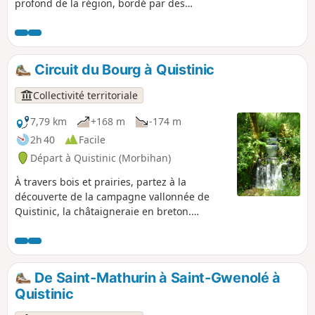
profond de la région, bordé par des
hauts murs en terre, surmontés de
chênes et de châtaigniers majestueux. Il
longe le petit ruisseau de Chauzel et
serpente par des chemins bordés de
Circuit du Bourg à Quistinic
murs en pierres sèches recouvertes de
mousses.
Collectivité territoriale
7,79 km
+168 m
-174 m
2h 40
Facile
Départ à Quistinic (Morbihan)
À travers bois et prairies, partez à la
découverte de la campagne vallonnée de
Quistinic, la châtaigneraie en breton.
Parcourez les chemins creux et longez les
ruisseaux. Admirez les vastes paysages de la
Vallée du Blavet et traversez les villages
contant la vie rurale d’hier et d’aujourd’hui.
De Saint-Mathurin à Saint-Gwenolé à
Quistinic