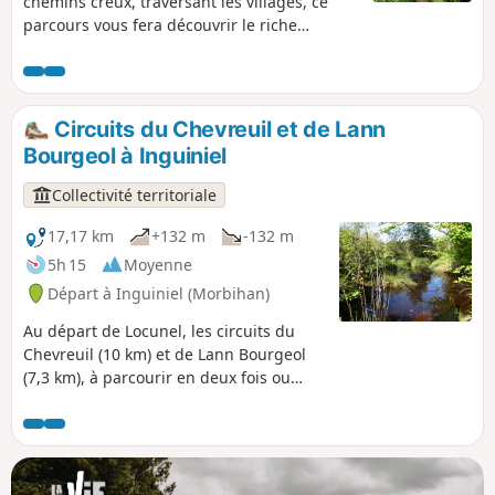
chemins creux, traversant les villages, ce
parcours vous fera découvrir le riche
patrimoine rural de Bubry, maisons
traditionnelles, puits, fours à pain... Une
balade dans un écrin de verdure avec de
magnifiques points de vue sur la vallée
Circuits du Chevreuil et de Lann
encaissée de la Sarre.
Bourgeol à Inguiniel
Collectivité territoriale
17,17 km
+132 m
-132 m
5h 15
Moyenne
Départ à Inguiniel (Morbihan)
Au départ de Locunel, les circuits du
Chevreuil (10 km) et de Lann Bourgeol
(7,3 km), à parcourir en deux fois ou
d’une seule traite, vous mèneront le
long des ruisseaux et à travers bois à la
découverte de la campagne d’Inguiniel.
Vous serez sous le charme de ses
maisons de caractère, de la chapelle de