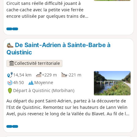
Circuit sans réelle difficulté jouant à
cache-cache avec la petite voie ferrée
encore utilisée par quelques trains de
marchandises transportant des
matières premières végétales entre
Auray et Pontivy. Retour tranquille par le
chemin de halage. Attention : la
De Saint-Adrien à Sainte-Barbe à
randonnée se déroule sur la commune
Quistinic
de Saint-Barthélémy et non sur Melrand
comme indiqué par le logiciel.
Collectivité territoriale
14,54 km
+229 m
-221 m
4h 50
Moyenne
Départ à Quistinic (Morbihan)
Au départ du pont Saint-Adrien, partez à la découverte de
l'Est de Quistinic. Remontez sur les hauteurs de Lann Velin
Avel, puis revenez le long de la Vallée du Blavet. Au fil de la
balade, profitez de la beauté des paysages verdoyants et
des points de vue sur la rivière. Au détour des sentiers,
laissez-vous surprendre par les chapelles, fontaines,