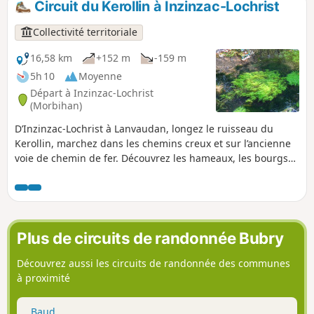
Circuit du Kerollin à Inzinzac-Lochrist
Collectivité territoriale
16,58 km
+152 m
-159 m
5h 10
Moyenne
Départ à Inzinzac-Lochrist
(Morbihan)
D’Inzinzac-Lochrist à Lanvaudan, longez le ruisseau du
Kerollin, marchez dans les chemins creux et sur l’ancienne
voie de chemin de fer. Découvrez les hameaux, les bourgs
de Lanvaudan et de Penquesten, aux patrimoines
préservés. Une longue promenade ressourçante au cœur
de la campagne vallonnée et boisée.
Plus de circuits de randonnée Bubry
Découvrez aussi les circuits de randonnée des communes
à proximité
Baud