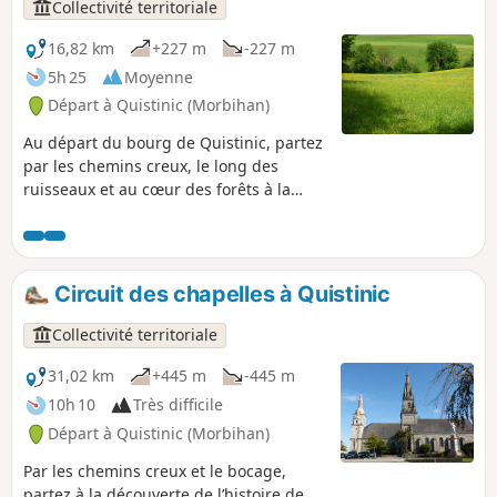
Collectivité territoriale
16,82 km
+227 m
-227 m
5h 25
Moyenne
Départ à Quistinic (Morbihan)
Au départ du bourg de Quistinic, partez
par les chemins creux, le long des
ruisseaux et au cœur des forêts à la
découverte de la partie Ouest de la
commune. Découvrez l’histoire de
Quistinic, ses chapelles, calvaires,
maisons rurales, moulins, etc. Ce
Circuit des chapelles à Quistinic
parcours reprend la partie Ouest du
Circuit des chapelles.
Collectivité territoriale
31,02 km
+445 m
-445 m
10h 10
Très difficile
Départ à Quistinic (Morbihan)
Par les chemins creux et le bocage,
partez à la découverte de l’histoire de