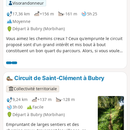
Visorandonneur
17,36 km
+156 m
-161 m
5h 25
Moyenne
Départ à Bubry (Morbihan)
Vous aimez les chemins creux ? Ceux qu'emprunte le circuit
proposé sont d'un grand intérêt et mis bout à bout
constituent un bon quart du parcours. Alors, si vous voulez
cheminer entre deux talus, à l'ombre de grands arbres,
prenez la direction de Bubry. Vous serez gâtés. La première
heure de marche est plutôt banale mais le reste du circuit
est assez exceptionnel.
Circuit de Saint-Clément à Bubry
Collectivité territoriale
9,24 km
+137 m
-128 m
3h 00
Facile
Départ à Bubry (Morbihan)
Empruntant de larges sentiers et des