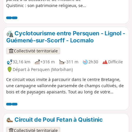
Quistinic : son patrimoine religieux, ses
villages, ses ponts et ses écluses.
Plongeant au cœur des forêts et des
landes, surplombant la Vallée du Blavet,
longeant les ruisseaux, vous serez
Cyclotourisme entre Persquen - Lignol -
enchanté par la beauté des paysages.
Guémené-sur-Scorff - Locmalo
Un parcours à faire, à la journée, avec
pique-nique.
Collectivité territoriale
32,16 km
+316 m
-311 m
2h30
Difficile
Départ à Persquen (Morbihan)
Ce circuit vous invite à parcourir dans le centre Bretagne,
une campagne vallonnée parsemée de champs cultivés, de
bois et de paysages apaisants. Tout au long de votre
itinéraire, vous découvrirez un riche patrimoine religieux :
chapelles et églises à l’architecture remarquable, ouvertes
au public et accompagnées de panneaux d’interprétation
retraçant leur histoire. Le parcours vous conduira
Circuit de Poul Fetan à Quistinic
également dans la commune de Guémené-sur-Scorff, à la
découverte des Bains de la Reine, des vestiges du château
Collectivité territoriale