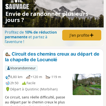
Lochrist, son enclos paroissial et sa
fontaine.
Envie de randonner plusieurs
jours ?
Profitez de
10% de réduction
J'en profite
permanente
et partez à
l’aventure !
Circuit des chemins creux au départ de
la chapelle de Locunolé
Visorandonneur
8,80 km
+120 m
-119 m
2h 50
Facile
Départ à Quistinic (Morbihan)
Ce circuit, sans réelle difficulté, passe
au départ par le chemin creux le plus