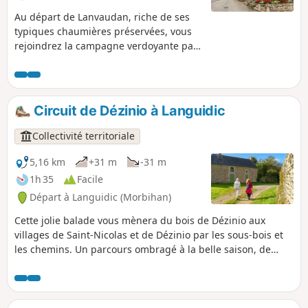
Au départ de Lanvaudan, riche de ses
typiques chaumières préservées, vous
rejoindrez la campagne verdoyante par
l’ancienne voie ferrée et les chemins
creux. Longeant les ruisseaux,
surplombant la vallée du Blavet, vous
serez sous le charme des villages de
Circuit de Dézinio à Languidic
caractère et des petits patrimoines.
Collectivité territoriale
5,16 km
+31 m
-31 m
1h 35
Facile
Départ à Languidic (Morbihan)
Cette jolie balade vous mènera du bois de Dézinio aux
villages de Saint-Nicolas et de Dézinio par les sous-bois et
les chemins. Un parcours ombragé à la belle saison, de
beaux points de vue sur le bocage et la découverte du
patrimoine rural : chapelle, anciennes fermes, patrimoine
lié à l’eau, etc.