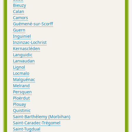
Bieuzy
Calan
Camors
Guémené-sur-Scorff
Guern
Inguiniel
Inzinzac-Lochrist
Kernascléden
Languidic
Lanvaudan
Lignol
Locmalo
Malguénac
Melrand
Persquen
Ploërdut
Plouay
Quistinic
Saint-Barthélemy (Morbihan)
Saint-Caradec-Trégomel
Saint-Tugdual