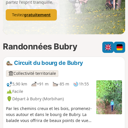
partez l’esprit tranquille.
Testez
gratuitement
Randonnées Bubry
Circuit du bourg de Bubry
Collectivité territoriale
5,90 km
+91 m
-85 m
1h 55
Facile
Départ à Bubry (Morbihan)
Par les chemins creux et les bois, promenez-
vous autour et dans le bourg de Bubry. La
balade vous offrira de beaux points de vue
sur la campagne environnante et vous fera