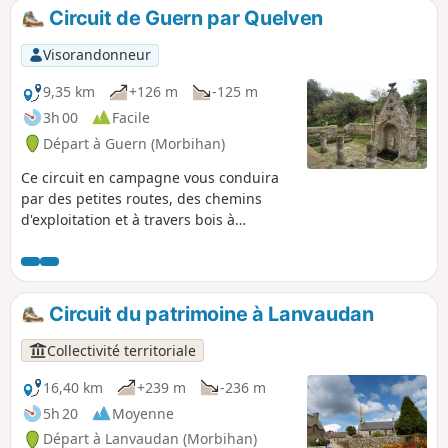
hameaux, ponts, écluses... Ce parcours reprend la partie Est
Circuit de Guern par Quelven
du Circuit des chapelles.
Visorandonneur
9,35 km
+126 m
-125 m
3h 00
Facile
Départ à Guern (Morbihan)
Ce circuit en campagne vous conduira
par des petites routes, des chemins
d'exploitation et à travers bois à
Quelven, troisième lieu de pèlerinage
du Morbihan : imposante chapelle dont
le clocher culmine à 70m.Prenez le
temps de vous attarder dans ce petit
Circuit du patrimoine à Lanvaudan
bourg bien pittoresque sans oublier sa
majestueuse fontaine.Retour paisible
Collectivité territoriale
par le GR®® 341 entre bois et prés.
16,40 km
+239 m
-236 m
5h 20
Moyenne
Départ à Lanvaudan (Morbihan)