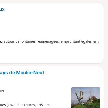
o
a
ux
i
m
p
erez autour de fontaines réaménagées, empruntant également
pays de Moulin-Neuf
ne
es (Cazal des Faures, Tréziers,