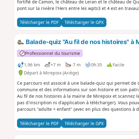
fortifié de Camon, le château de Leran et le château de Que
pont sur la rivière l'Hers entre les wpts3 et 4 est en travau
Télécharger le PDF
Télécharger le GPX
Balade-quiz "Au fil de nos histoires" à 
Professionnel du tourisme
1,96 km
+7 m
-7 m
0h 35
Facile
Départ à Mirepoix (Ariège)
Ce parcours est associé à une balade-quiz qui permet de 
commune et des informations sur son histoire et son patrim
Au fil de nos histoires à la mairie de Mirepoix et scannez 
pas d'inscription ni d'application à télécharger). Vous pouv
parcours "adulte + enfant" (avec en plus des questions à d
description ci-dessous fait uniquement référence au parco
Télécharger le PDF
Télécharger le GPX