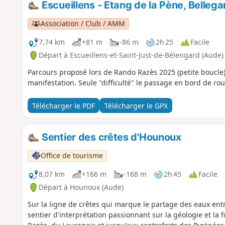
Escueillens - Etang de la Pène, Belle
Association / Club / AMM
7,74 km
+81 m
-86 m
2h 25
Facile
Départ à Escueillens-et-Saint-Just-de-Bélengard (Aude)
Parcours proposé lors de Rando Razès 2025 (petite boucle). C
manifestation. Seule "difficulté" le passage en bord de route
Télécharger le PDF
Télécharger le GPX
Sentier des crêtes d'Hounoux
Office de tourisme
8,07 km
+166 m
-168 m
2h 45
Facile
Départ à Hounoux (Aude)
Sur la ligne de crêtes qui marque le partage des eaux entr
sentier d'interprétation passionnant sur la géologie et la