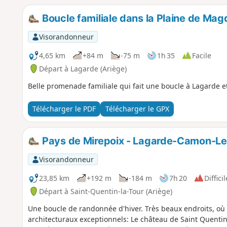
Boucle familiale dans la Plaine de Mag
Visorandonneur
4,65 km
+84 m
-75 m
1h 35
Facile
Départ à Lagarde (Ariège)
Belle promenade familiale qui fait une boucle à Lagarde e
Télécharger le PDF
Télécharger le GPX
Pays de Mirepoix - Lagarde-Camon-Le
Visorandonneur
23,85 km
+192 m
-184 m
7h 20
Difficil
Départ à Saint-Quentin-la-Tour (Ariège)
Une boucle de randonnée d'hiver. Très beaux endroits, où
architecturaux exceptionnels: Le château de Saint Quentin 