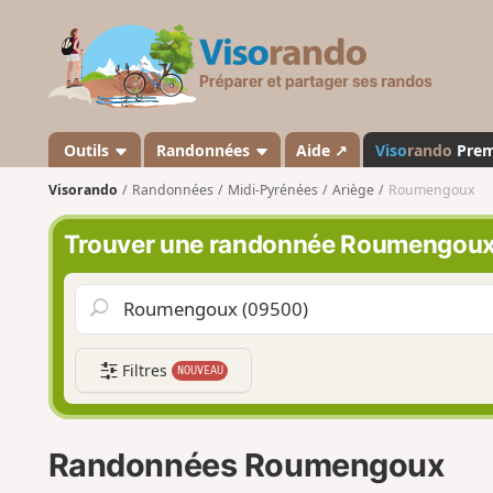
V
i
s
o
r
a
Outils
Randonnées
Aide ↗
Viso
rando
Pre
n
Visorando
Randonnées
Midi-Pyrénées
Ariège
Roumengoux
d
o
Trouver une randonnée Roumengou
Filtres
NOUVEAU
Randonnées Roumengoux