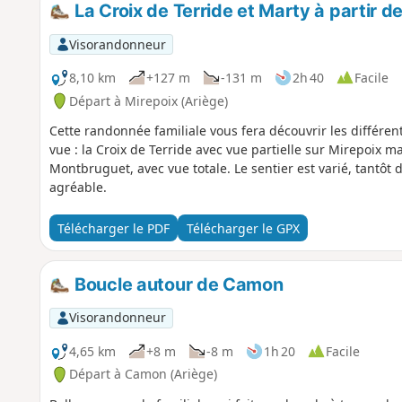
La Croix de Terride et Marty à partir d
Visorandonneur
8,10 km
+127 m
-131 m
2h 40
Facile
Départ à Mirepoix (Ariège)
Cette randonnée familiale vous fera découvrir les différe
vue : la Croix de Terride avec vue partielle sur Mirepoix ma
Montbruguet, avec vue totale. Le sentier est varié, tantôt
agréable.
Télécharger le PDF
Télécharger le GPX
Boucle autour de Camon
Visorandonneur
4,65 km
+8 m
-8 m
1h 20
Facile
Départ à Camon (Ariège)