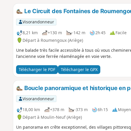
Le Circuit des Fontaines de Roumengo
Visorandonneur
8,21 km
+130 m
-142 m
2h 45
Facile
Départ à Roumengoux (Ariège)
Une balade très facile accessible à tous où vous chemin
l'ancienne voie ferrée réaménagée en voie verte.
Télécharger le PDF
Télécharger le GPX
Boucle panoramique et historique en 
Visorandonneur
18,00 km
+378 m
-373 m
6h 15
Moyen
Départ à Moulin-Neuf (Ariège)
Un panorama en crête exceptionnel, des villages pittoresqu