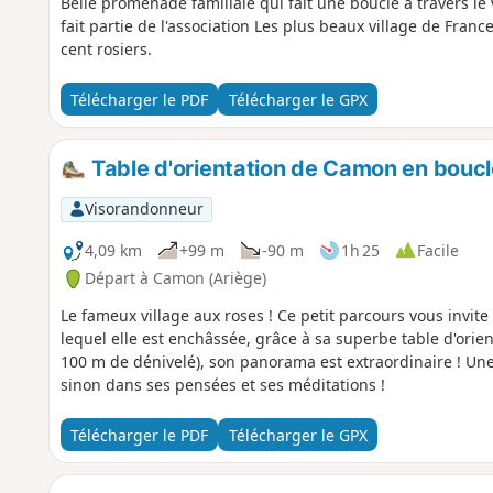
Belle promenade familiale qui fait une boucle à travers l
fait partie de l'association Les plus beaux village de Fran
cent rosiers.
Télécharger le PDF
Télécharger le GPX
Table d'orientation de Camon en boucl
Visorandonneur
4,09 km
+99 m
-90 m
1h 25
Facile
Départ à Camon (Ariège)
Le fameux village aux roses ! Ce petit parcours vous invite à
lequel elle est enchâssée, grâce à sa superbe table d'orien
100 m de dénivelé), son panorama est extraordinaire ! Une
sinon dans ses pensées et ses méditations !
Télécharger le PDF
Télécharger le GPX