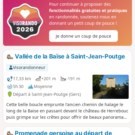
les champs moissonnés. Les champs de
Pour continuer à proposer des
tournesols en avant-plan, les Pyrénées au
fonctionnalités gratuites et pratiques
loin, et une multitudes de vallons et de
en randonnée, soutenez-nous en
collines qu'il faut franchir pour mériter ces
donnant un petit coup de pouce !
vues. Le bois de Pessalle n'est qu'une partie
de cette randonnée mais quelle partie...
Je donne un coup de pouce
Vallée de la Baïse à Saint-Jean-Poutge
Visorandonneur
17,33 km
+201 m
-191 m
5h 30
Moyenne
Départ à Saint-Jean-Poutge (Gers)
Cette belle boucle emprunte l'ancien chemin de halage le
long de la Baïse en passant devant le château de Herrebouc
puis grimpe sur les crêtes pour offrir de beaux panoramas
sur la campagne gersoise. Une randonnée suffisamment
diversifiée pour être très agréable.
Promenade gersoise au départ de