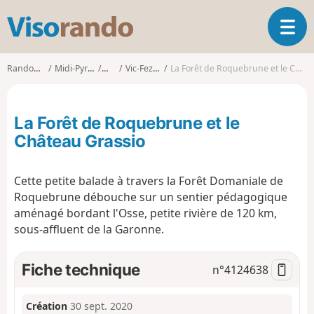
V
O
i
u
s
v
o
Randonnées
Midi-Pyrénées
Gers
Vic-Fezensac
La Forêt de Roquebrune et le Château Grassio
r
r
i
a
r
n
La Forêt de Roquebrune et le
l
d
a
Château Grassio
o
n
a
Cette petite balade à travers la Forêt Domaniale de
v
i
Roquebrune débouche sur un sentier pédagogique
g
aménagé bordant l'Osse, petite rivière de 120 km,
a
sous-affluent de la Garonne.
t
i
Fiche technique
n°
4124638
o
n
Création
30 sept. 2020