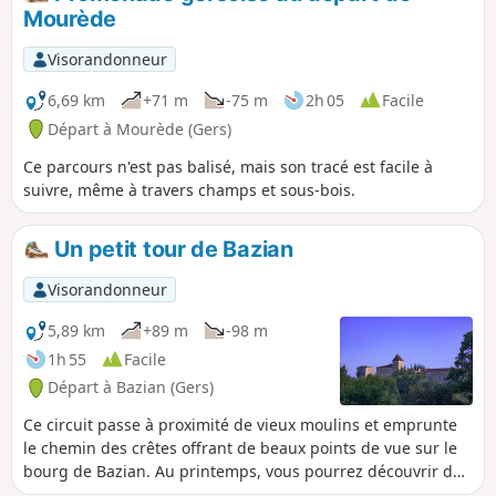
Mourède
Visorandonneur
6,69 km
+71 m
-75 m
2h 05
Facile
Départ à Mourède (Gers)
Ce parcours n'est pas balisé, mais son tracé est facile à
suivre, même à travers champs et sous-bois.
Un petit tour de Bazian
Visorandonneur
5,89 km
+89 m
-98 m
1h 55
Facile
Départ à Bazian (Gers)
Ce circuit passe à proximité de vieux moulins et emprunte
le chemin des crêtes offrant de beaux points de vue sur le
bourg de Bazian. Au printemps, vous pourrez découvrir des
orchidées sauvages.