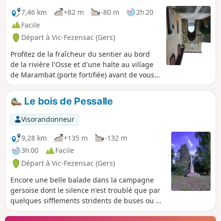
7,46 km
+82 m
-80 m
2h 20
Facile
Départ à Vic-Fezensac (Gers)
Profitez de la fraîcheur du sentier au bord
de la rivière l'Osse et d'une halte au village
de Marambat (porte fortifiée) avant de vous
lancer dans l'effort des montées, vous serez
ensuite récompensés par de larges et
Le bois de Pessalle
magnifiques points de vue.
Visorandonneur
9,28 km
+135 m
-132 m
3h 00
Facile
Départ à Vic-Fezensac (Gers)
Encore une belle balade dans la campagne
gersoise dont le silence n'est troublé que par
quelques sifflements stridents de buses ou de
milans et les croassements des corbeaux dans