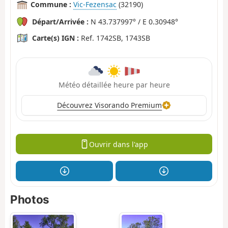
Commune :
Vic-Fezensac
(32190)
Départ/Arrivée :
N 43.737997° / E 0.30948°
Carte(s) IGN :
Ref. 1742SB, 1743SB
Météo détaillée heure par heure
Découvrez Visorando Premium
Ouvrir dans l'app
Photos