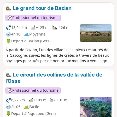
Le grand tour de Bazian
Professionnel du tourisme
13,24 km
+125 m
-126 m
4h 10
Moyenne
Départ à Bazian (Gers)
À partir de Bazian, l'un des villages les mieux restaurés de
la Gascogne, suivez les lignes de crêtes à travers de beaux
paysages ponctués par de nombreux moulins à vent, signes
d'une ancienne spécialisation dans la culture. À Bazian, au
sud de Vic-Fezensac, vous découvrirez notamment le village
Le circuit des collines de la vallée de
et son château rénové, des moulins et des points de vue.
l'Osse
Professionnel du tourisme
6,22 km
+109 m
-101 m
2h 05
Facile
Départ à Riguepeu (Gers)