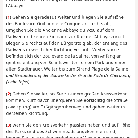
l'Abbaye.
(
1
) Gehen Sie geradeaus weiter und biegen Sie auf Höhe
des Boulevard Guillaume le Conquérant rechts ab,
umgehen Sie die Ancienne Abbaye du Vœu auf dem
Radweg und kehren Sie dann zur Rue de l'Abbaye zurück.
Biegen Sie rechts auf den Bürgersteig ab, der entlang des
Radwegs in westlicher Richtung verläuft. Weiter vorne
befindet sich der Boulevard de la Saline. Von Anfang an
geht es entlang von Schiffswerften, einem Park und einer
alten Stadtmauer. Weiter bis zum Strand Plage de la Saline
und Bewunderung der Bauwerke der Grande Rade de Cherbourg
(siehe Infos)
.
(
2
) Gehen Sie weiter, bis Sie zu einem großen Kreisverkehr
kommen. Kurz davor überqueren Sie
vorsichtig
die Straße
(zweispurig) am Fußgängerüberweg und gehen weiter in
derselben Richtung.
(
3
) Wenn Sie den Kreisverkehr passiert haben und auf Höhe
des Parks und des Schwimmbads angekommen sind,
biegen Sie links in den asphaltierten Weg ein, der weiter im