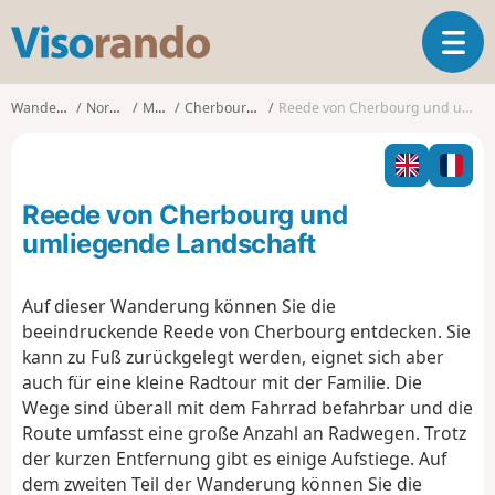
V
T
i
o
s
g
o
Wanderungen
Normandie
Manche
Cherbourg-Octeville
Reede von Cherbourg und umliegende Landschaft
g
r
l
a
e
n
n
d
Reede von Cherbourg und
a
o
v
umliegende Landschaft
i
g
Auf dieser Wanderung können Sie die
a
beeindruckende Reede von Cherbourg entdecken. Sie
t
i
kann zu Fuß zurückgelegt werden, eignet sich aber
o
auch für eine kleine Radtour mit der Familie. Die
n
Wege sind überall mit dem Fahrrad befahrbar und die
Route umfasst eine große Anzahl an Radwegen. Trotz
der kurzen Entfernung gibt es einige Aufstiege. Auf
dem zweiten Teil der Wanderung können Sie die