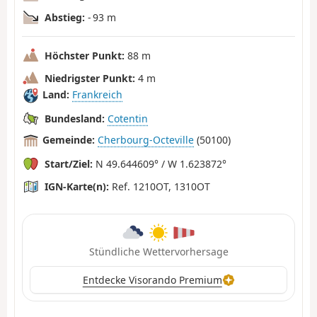
Abstieg:
- 93 m
Höchster Punkt:
88 m
Niedrigster Punkt:
4 m
Land:
Frankreich
Bundesland:
Cotentin
Gemeinde:
Cherbourg-Octeville
(50100)
Start/Ziel:
N 49.644609° / W 1.623872°
IGN-Karte(n):
Ref. 1210OT, 1310OT
Stündliche Wettervorhersage
Entdecke Visorando Premium