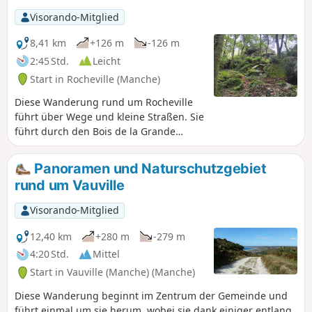
Visorando-Mitglied
8,41 km
+126 m
-126 m
2:45 Std.
Leicht
Start in Rocheville (Manche)
Diese Wanderung rund um Rocheville
führt über Wege und kleine Straßen. Sie
führt durch den Bois de la Grande
Roche, den Bois de la Petite Roche und
seine überdachte Allee, die echte
Panoramen und Naturschutzgebiet
Sehenswürdigkeiten in der Region sind.
rund um Vauville
Es gibt zahlreiche Passagen durch
Wälder, die eher vor der Sonne
Visorando-Mitglied
geschützt sind und es Ihnen
ermöglichen, einen etwas wilderen
12,40 km
+280 m
-279 m
Cotentin zu entdecken. Einige Passagen
4:20 Std.
Mittel
können je nach Jahreszeit etwas feucht
Start in Vauville (Manche) (Manche)
sein, daher werden Wanderschuhe
empfohlen, um ein Ausrutschen zu
Diese Wanderung beginnt im Zentrum der Gemeinde und
vermeiden.
führt einmal um sie herum, wobei sie dank einiger entlang