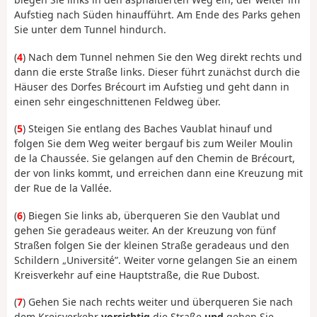
Aufstieg nach Süden hinaufführt. Am Ende des Parks gehen
Sie unter dem Tunnel hindurch.
(
4
) Nach dem Tunnel nehmen Sie den Weg direkt rechts und
dann die erste Straße links. Dieser führt zunächst durch die
Häuser des Dorfes Brécourt im Aufstieg und geht dann in
einen sehr eingeschnittenen Feldweg über.
(
5
) Steigen Sie entlang des Baches Vaublat hinauf und
folgen Sie dem Weg weiter bergauf bis zum Weiler Moulin
de la Chaussée. Sie gelangen auf den Chemin de Brécourt,
der von links kommt, und erreichen dann eine Kreuzung mit
der Rue de la Vallée.
(
6
) Biegen Sie links ab, überqueren Sie den Vaublat und
gehen Sie geradeaus weiter. An der Kreuzung von fünf
Straßen folgen Sie der kleinen Straße geradeaus und den
Schildern „Université”. Weiter vorne gelangen Sie an einem
Kreisverkehr auf eine Hauptstraße, die Rue Dubost.
(
7
) Gehen Sie nach rechts weiter und überqueren Sie nach
dem Kreisverkehr
vorsichtig
die Straße
und
gehen Sie