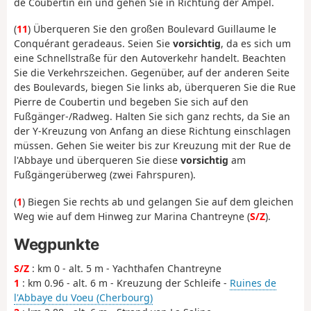
de Coubertin ein und
gehen Sie in Richtung der Ampel.
(
11
) Überqueren Sie den großen Boulevard Guillaume le
Conquérant geradeaus. Seien Sie
vorsichtig
, da es sich um
eine Schnellstraße für den Autoverkehr handelt. Beachten
Sie die Verkehrszeichen. Gegenüber, auf der anderen Seite
des Boulevards, biegen Sie links ab, überqueren Sie die Rue
Pierre de Coubertin und begeben Sie sich auf den
Fußgänger-/Radweg. Halten Sie sich ganz rechts, da Sie an
der Y-Kreuzung von Anfang an diese Richtung einschlagen
müssen. Gehen Sie weiter bis zur Kreuzung mit der Rue de
l'Abbaye und überqueren Sie diese
vorsichtig
am
Fußgängerüberweg (zwei Fahrspuren).
(
1
) Biegen Sie rechts ab und gelangen Sie auf dem gleichen
Weg wie auf dem Hinweg zur Marina Chantreyne (
S/Z
).
Wegpunkte
S/Z
: km 0 - alt. 5 m - Yachthafen Chantreyne
1
: km 0.96 - alt. 6 m - Kreuzung der Schleife -
Ruines de
l'Abbaye du Voeu (Cherbourg)