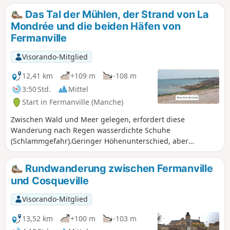
Port Pignot und zum Strand La
Das Tal der Mühlen, der Strand von La
Mondrée. Der Rückweg über die
Mondrée und die beiden Häfen von
Anhöhen von Fermanville bietet
Fermanville
herrliche Ausblicke auf das Kap, die
Anse du Brick und sogar den Hafen von
Visorando-Mitglied
Cherbourg.
12,41 km
+109 m
-108 m
3:50 Std.
Mittel
Start in Fermanville (Manche)
Zwischen Wald und Meer gelegen, erfordert diese
Wanderung nach Regen wasserdichte Schuhe
(Schlammgefahr).Geringer Höhenunterschied, aber
unterschiedliches Gelände: asphaltierter Straßenabschnitt,
Küstenweg, sandiger Abschnitt.
Rundwanderung zwischen Fermanville
und Cosqueville
Visorando-Mitglied
13,52 km
+100 m
-103 m