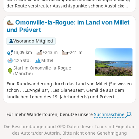
der Route verstreuter Aussichtspunkte schöne Ausblicke
bietet.
Omonville-la-Rogue: im Land von Millet
und Prévert
Visorando-Mitglied
13,09 km
+243 m
-241 m
4:25 Std.
Mittel
Start in Omonville-la-Rogue
(Manche)
Eine Rundwanderung durch das Land von Millet (Sie wissen
schon ... „L'Angélus”, „Les Glaneuses”, Gemälde aus dem
ländlichen Leben des 19. Jahrhunderts) und Prévert.
Typische Weiler und Dörfer des nördlichen Cotentin. Wir
nehmen denGR®223, einen recht luftigen Zöllnerpfad, von
Für mehr Wandertouren, benutze unsere
Suchmaschine
.
dem aus man die Bucht von Cherbourg, zerklüftete Klippen,
Kormorane, die sich auf den kleinen Inseln des Hablet
Die Beschreibungen und GPX-Daten dieser Tour sind Eigentum
trocknen, die verlassene Cotentine-Farm, mittelalterliche
des Autors/der Autorin. Bitte nicht ohne Genehmigung
Festungsruinen und schließlich einen Blick aus der