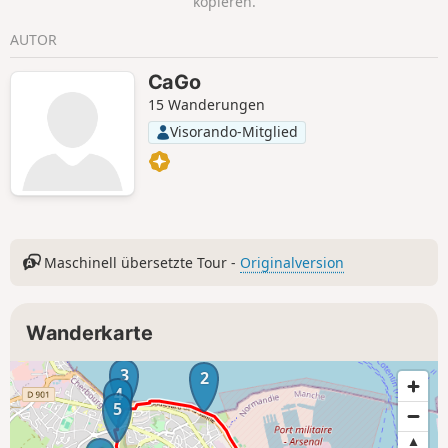
kopieren.
Vogelperspektive auf den kleinen Hafen von Le Hâble
entdecken kann. Eine Wanderung, die in Erinnerung bleibt!
AUTOR
CaGo
15 Wanderungen
Visorando-Mitglied
Maschinell übersetzte Tour -
Originalversion
Wanderkarte
3
2
4
5