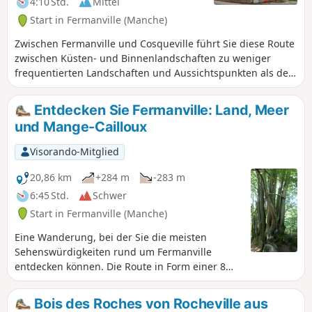
4:10 Std.
Mittel
Start in Fermanville (Manche)
Zwischen Fermanville und Cosqueville führt Sie diese Route
zwischen Küsten- und Binnenlandschaften zu weniger
frequentierten Landschaften und Aussichtspunkten als den
bekannteren im Vallée des Moulins oder auf dem
Küstenweg zwischen den beiden Häfen von Fermanville
Entdecken Sie Fermanville: Land, Meer
(Lévy und Pignot).
und Mange-Cailloux
Visorando-Mitglied
20,86 km
+284 m
-283 m
6:45 Std.
Schwer
Start in Fermanville (Manche)
Eine Wanderung, bei der Sie die meisten
Sehenswürdigkeiten rund um Fermanville
entdecken können. Die Route in Form einer 8
umfasst eine große Runde (15,5 km) und eine
kleine (7,5 km).
Bois des Roches von Rocheville aus