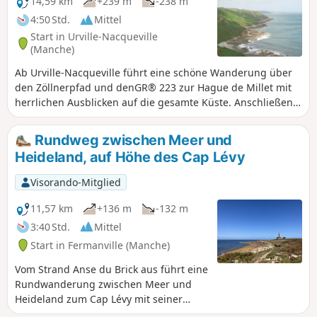
14,59 km
+239 m
-238 m
4:50 Std.
Mittel
Start in Urville-Nacqueville
(Manche)
Ab Urville-Nacqueville führt eine schöne Wanderung über
den Zöllnerpfad und denGR® 223 zur Hague de Millet mit
herrlichen Ausblicken auf die gesamte Küste. Anschließend
geht es weiter durch die kleinen, für die Region typischen
Dörfer.
Rundweg zwischen Meer und
Heideland, auf Höhe des Cap Lévy
Visorando-Mitglied
11,57 km
+136 m
-132 m
3:40 Std.
Mittel
Start in Fermanville (Manche)
Vom Strand Anse du Brick aus führt eine
Rundwanderung zwischen Meer und
Heideland zum Cap Lévy mit seiner
Festung und seinem Leuchtturm, nach