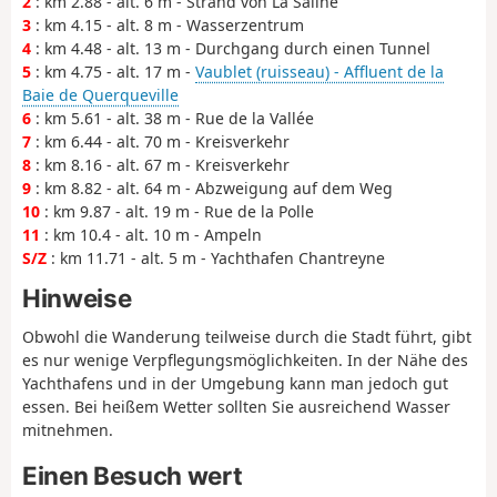
2
: km 2.88 - alt. 6 m - Strand von La Saline
3
: km 4.15 - alt. 8 m - Wasserzentrum
4
: km 4.48 - alt. 13 m - Durchgang durch einen Tunnel
5
: km 4.75 - alt. 17 m -
Vaublet (ruisseau) - Affluent de la
Baie de Querqueville
6
: km 5.61 - alt. 38 m - Rue de la Vallée
7
: km 6.44 - alt. 70 m - Kreisverkehr
8
: km 8.16 - alt. 67 m - Kreisverkehr
9
: km 8.82 - alt. 64 m - Abzweigung auf dem Weg
10
: km 9.87 - alt. 19 m - Rue de la Polle
11
: km 10.4 - alt. 10 m - Ampeln
S/Z
: km 11.71 - alt. 5 m - Yachthafen Chantreyne
Hinweise
Obwohl die Wanderung teilweise durch die Stadt führt, gibt
es nur wenige Verpflegungsmöglichkeiten. In der Nähe des
Yachthafens und in der Umgebung kann man jedoch gut
essen. Bei heißem Wetter sollten Sie ausreichend Wasser
mitnehmen.
Einen Besuch wert