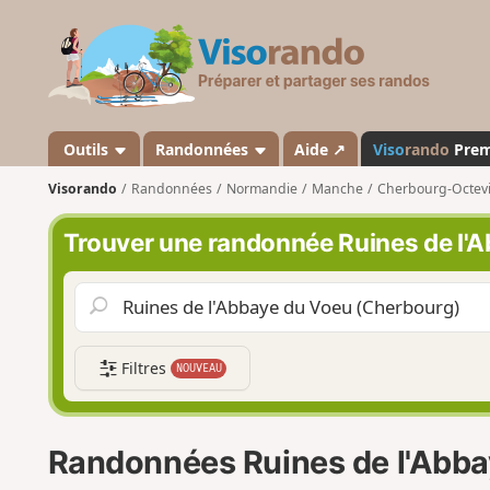
V
i
s
o
r
a
Outils
Randonnées
Aide ↗
Viso
rando
Pre
n
Visorando
Randonnées
Normandie
Manche
Cherbourg-Octevi
d
o
Trouver une randonnée Ruines de l'
Filtres
NOUVEAU
Randonnées Ruines de l'Abba