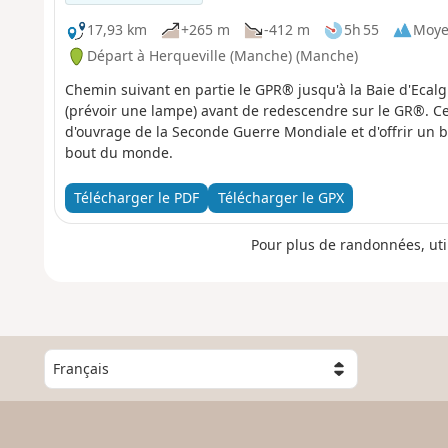
17,93 km
+265 m
-412 m
5h 55
Moy
Départ à Herqueville (Manche) (Manche)
Chemin suivant en partie le GPR® jusqu'à la Baie d'Ecalg
(prévoir une lampe) avant de redescendre sur le GR®. Cet
d'ouvrage de la Seconde Guerre Mondiale et d'offrir un 
bout du monde.
Télécharger le PDF
Télécharger le GPX
Pour plus de randonnées, uti
C
h
o
i
s