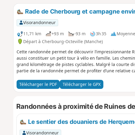
Rade de Cherbourg et campagne envi
Visorandonneur
11,71 km
+93 m
-93 m
3h 35
Moyenn
Départ à Cherbourg-Octeville (Manche)
Cette randonnée permet de découvrir l’impressionnante Ra
aussi constituer un petit tour à vélo en famille. Les chemi
grand kilométrage de pistes cyclables. Malgré la courte 
partie de la randonnée permet de profiter d’une relative c
Télécharger le PDF
Télécharger le GPX
Randonnées à proximité de Ruines de
Le sentier des douaniers de Herquemo
Visorandonneur