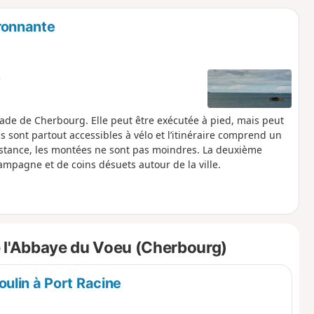
o
a
ronnante
i
m
p
e
de de Cherbourg. Elle peut être exécutée à pied, mais peut
ns sont partout accessibles à vélo et l’itinéraire comprend un
distance, les montées ne sont pas moindres. La deuxième
ampagne et de coins désuets autour de la ville.
 l'Abbaye du Voeu (Cherbourg)
ulin à Port Racine