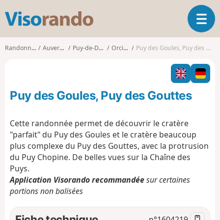
V
O
i
u
s
v
o
Randonnées
Auvergne
Puy-de-Dôme
Orcines
Puy des Goules, Puy des Gouttes
r
r
i
a
r
n
l
d
Puy des Goules, Puy des Gouttes
a
o
n
a
Cette randonnée permet de découvrir le cratère
v
"parfait" du Puy des Goules et le cratère beaucoup
i
plus complexe du Puy des Gouttes, avec la protrusion
g
du Puy Chopine. De belles vues sur la Chaîne des
a
t
Puys.
i
Application Visorando recommandée
sur certaines
o
portions non balisées
n
Fiche technique
n°
1604219