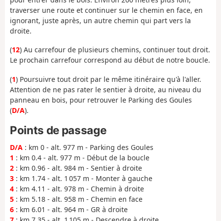
traverser une route et continuer sur le chemin en face, en
ignorant, juste après, un autre chemin qui part vers la
droite.
(
12
) Au carrefour de plusieurs chemins, continuer tout droit.
Le prochain carrefour correspond au début de notre boucle.
(
1
) Poursuivre tout droit par le même itinéraire qu'à l'aller.
Attention de ne pas rater le sentier à droite, au niveau du
panneau en bois, pour retrouver le Parking des Goules
(
D/A
).
Points de passage
D/A
: km 0 - alt. 977 m - Parking des Goules
1
: km 0.4 - alt. 977 m - Début de la boucle
2
: km 0.96 - alt. 984 m - Sentier à droite
3
: km 1.74 - alt. 1 057 m - Monter à gauche
4
: km 4.11 - alt. 978 m - Chemin à droite
5
: km 5.18 - alt. 958 m - Chemin en face
6
: km 6.01 - alt. 964 m - GR à droite
7
: km 7.35 - alt. 1 105 m - Descendre à droite