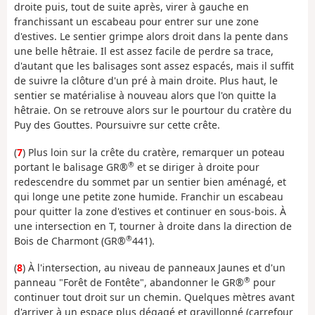
droite puis, tout de suite après, virer à gauche en
franchissant un escabeau pour entrer sur une zone
d'estives. Le sentier grimpe alors droit dans la pente dans
une belle hêtraie. Il est assez facile de perdre sa trace,
d'autant que les balisages sont assez espacés, mais il suffit
de suivre la clôture d'un pré à main droite. Plus haut, le
sentier se matérialise à nouveau alors que l'on quitte la
hêtraie. On se retrouve alors sur le pourtour du cratère du
Puy des Gouttes. Poursuivre sur cette crête.
(
7
) Plus loin sur la crête du cratère, remarquer un poteau
®
portant le balisage GR®
et se diriger à droite pour
redescendre du sommet par un sentier bien aménagé, et
qui longe une petite zone humide. Franchir un escabeau
pour quitter la zone d'estives et continuer en sous-bois. À
une intersection en T, tourner à droite dans la direction de
®
Bois de Charmont (GR®
441).
(
8
) À l'intersection, au niveau de panneaux Jaunes et d'un
®
panneau "Forêt de Fontête", abandonner le GR®
pour
continuer tout droit sur un chemin. Quelques mètres avant
d'arriver à un espace plus dégagé et gravillonné (carrefour