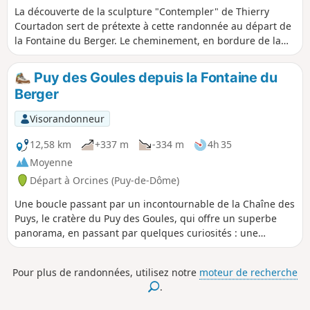
La découverte de la sculpture "Contempler" de Thierry
Courtadon sert de prétexte à cette randonnée au départ de
la Fontaine du Berger. Le cheminement, en bordure de la
faille de Limagne, permet de traverser des paysages variés,
champs cultivés, zone humide, pâtures, prairies d'estives,
Puy des Goules depuis la Fontaine du
bois et forêts mais aussi des villages et hameaux encore
Berger
riches de bâtis traditionnels.
Visorandonneur
12,58 km
+337 m
-334 m
4h 35
Moyenne
Départ à Orcines (Puy-de-Dôme)
Une boucle passant par un incontournable de la Chaîne des
Puys, le cratère du Puy des Goules, qui offre un superbe
panorama, en passant par quelques curiosités : une
ancienne caserne militaire, une ancienne carrière de
pouzzolane, et une croix-antenne relais !
Pour plus de randonnées, utilisez notre
moteur de recherche
.