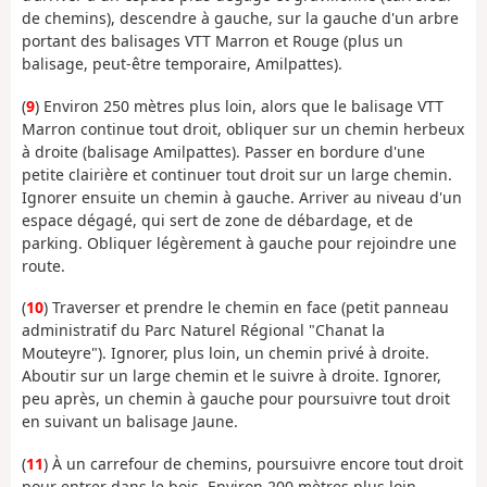
de chemins), descendre à gauche, sur la gauche d'un arbre
portant des balisages VTT Marron et Rouge (plus un
balisage, peut-être temporaire, Amilpattes).
(
9
) Environ 250 mètres plus loin, alors que le balisage VTT
Marron continue tout droit, obliquer sur un chemin herbeux
à droite (balisage Amilpattes). Passer en bordure d'une
petite clairière et continuer tout droit sur un large chemin.
Ignorer ensuite un chemin à gauche. Arriver au niveau d'un
espace dégagé, qui sert de zone de débardage, et de
parking. Obliquer légèrement à gauche pour rejoindre une
route.
(
10
) Traverser et prendre le chemin en face (petit panneau
administratif du Parc Naturel Régional "Chanat la
Mouteyre"). Ignorer, plus loin, un chemin privé à droite.
Aboutir sur un large chemin et le suivre à droite. Ignorer,
peu après, un chemin à gauche pour poursuivre tout droit
en suivant un balisage Jaune.
(
11
) À un carrefour de chemins, poursuivre encore tout droit
pour entrer dans le bois. Environ 200 mètres plus loin,