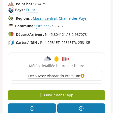
Point bas :
874 m
Pays :
France
Régions :
Massif central
,
Chaîne des Puys
Commune :
Orcines
(63870)
Départ/Arrivée :
N 45.80412° / E 2.987073°
Carte(s) IGN :
Ref. 2531ET, 2531ETR, 2531SB
Météo détaillée heure par heure
Découvrez Visorando Premium
Ouvrir dans l'app