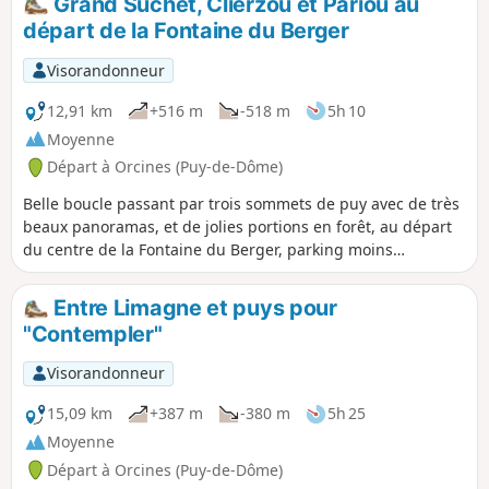
Grand Suchet, Clierzou et Pariou au
départ de la Fontaine du Berger
Visorandonneur
12,91 km
+516 m
-518 m
5h 10
Moyenne
Départ à Orcines (Puy-de-Dôme)
Belle boucle passant par trois sommets de puy avec de très
beaux panoramas, et de jolies portions en forêt, au départ
du centre de la Fontaine du Berger, parking moins
fréquenté que le Parking des Goules. L'application
Visorando est conseillée car certains sentiers ne sont pas
Entre Limagne et puys pour
balisés. Forte fréquentation en saison estivale.
"Contempler"
Visorandonneur
15,09 km
+387 m
-380 m
5h 25
Moyenne
Départ à Orcines (Puy-de-Dôme)