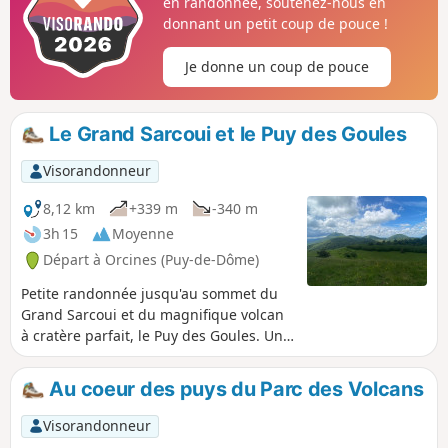
en randonnée, soutenez-nous en
donnant un petit coup de pouce !
Je donne un coup de pouce
Le Grand Sarcoui et le Puy des Goules
Visorandonneur
8,12 km
+339 m
-340 m
3h 15
Moyenne
Départ à Orcines (Puy-de-Dôme)
Petite randonnée jusqu'au sommet du
Grand Sarcoui et du magnifique volcan
à cratère parfait, le Puy des Goules. Une
magnifique vue sur le parc des volcans
depuis chacun des deux sommets.
Au coeur des puys du Parc des Volcans
Randonnée sans difficulté technique, à
faire en famille pour découvrir la magie
Visorandonneur
des volcans. Ajout modérateur au