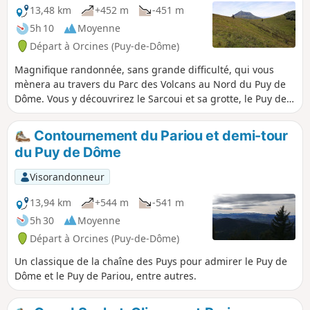
13/09/2021 : l'accès aux grottes du
13,48 km
+452 m
-451 m
Sarcoui difficile et sommet maintenant
5h 10
Moyenne
interdit voir les commentaires
Départ à Orcines (Puy-de-Dôme)
Magnifique randonnée, sans grande difficulté, qui vous
mènera au travers du Parc des Volcans au Nord du Puy de
Dôme. Vous y découvrirez le Sarcoui et sa grotte, le Puy des
Goules, le Puy de Côme, le Cliersou et ses grottes, le petit et
le grand Suchet, et le grandiose Puy Pariou. Au sommet de
Contournement du Pariou et demi-tour
chaque puy, vous pourrez apprécier des vues à 360°, sur la
du Puy de Dôme
chaine des puys, le Puy de Dôme, la plaine de la Limagne et
Clermont-Ferrand.
Visorandonneur
13,94 km
+544 m
-541 m
5h 30
Moyenne
Départ à Orcines (Puy-de-Dôme)
Un classique de la chaîne des Puys pour admirer le Puy de
Dôme et le Puy de Pariou, entre autres.