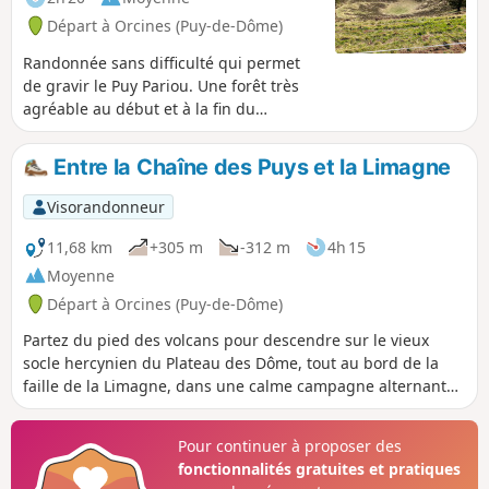
Départ à Orcines (Puy-de-Dôme)
Randonnée sans difficulté qui permet
de gravir le Puy Pariou. Une forêt très
agréable au début et à la fin du
parcours avec de très belles vues sur le
Puy de Dôme lors du retour. ⚠️ (3)
Entre la Chaîne des Puys et la Limagne
Interdiction de descendre dans le
volcan et d'en faire le tour complet.
Visorandonneur
11,68 km
+305 m
-312 m
4h 15
Moyenne
Départ à Orcines (Puy-de-Dôme)
Partez du pied des volcans pour descendre sur le vieux
socle hercynien du Plateau des Dôme, tout au bord de la
faille de la Limagne, dans une calme campagne alternant
cultures, bois et pâturages. Quelques beaux points de vue
sur les puys, à l'Ouest, et sur Clermont-Ferrand, côté
Pour continuer à proposer des
Limagne, à l'Est.
fonctionnalités gratuites et pratiques