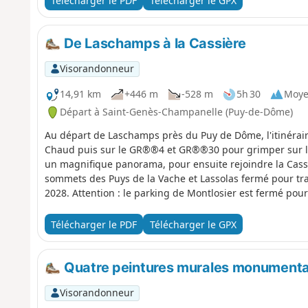
Télécharger le PDF
Télécharger le GPX
De Laschamps à la Cassière
Visorandonneur
14,91 km
+446 m
-528 m
5h 30
Moy
Départ à Saint-Genès-Champanelle (Puy-de-Dôme)
Au départ de Laschamps près du Puy de Dôme, l'itinérai
Chaud puis sur le GR®®4 et GR®®30 pour grimper sur les
un magnifique panorama, pour ensuite rejoindre la Cassiè
sommets des Puys de la Vache et Lassolas fermé pour tr
2028. Attention : le parking de Montlosier est fermé pou
2027.
Télécharger le PDF
Télécharger le GPX
Quatre peintures murales monumenta
Visorandonneur