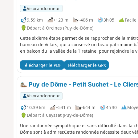
Visorandonneur
9,59 km
+123 m
-406 m
3h 05
Facile
Départ à Orcines (Puy-de-Dôme)
Cette sixième étape permet de se rapprocher de la métro
hameau de Villars, qui a conservé un beau patrimoine bâ
en balcon du la vallée de la Tiretaine, pour rejoindre le 
Télécharger le PDF
Télécharger le GPX
Puy de Dôme - Petit Suchet - Le Clier
Visorandonneur
10,39 km
+541 m
-644 m
4h 30
Moy
Départ à Ceyssat (Puy-de-Dôme)
Une randonnée sympathique et sans difficulté dans la ch
Dôme sont à admirer.Cette randonnée nécessite deux véh