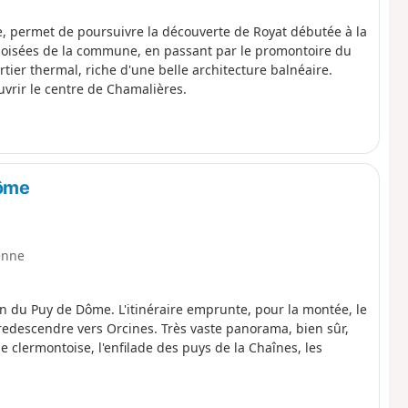
e, permet de poursuivre la découverte de Royat débutée à la
s boisées de la commune, en passant par le promontoire du
rtier thermal, riche d'une belle architecture balnéaire.
uvrir le centre de Chamalières.
Dôme
enne
on du Puy de Dôme. L'itinéraire emprunte, pour la montée, le
redescendre vers Orcines. Très vaste panorama, bien sûr,
e clermontoise, l'enfilade des puys de la Chaînes, les