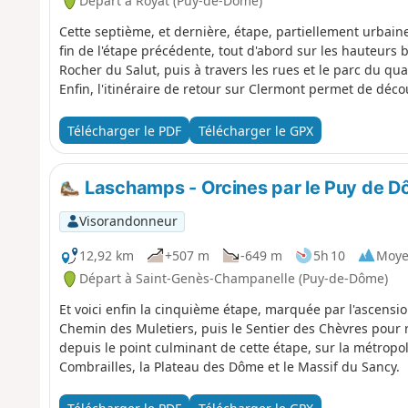
Départ à Royat (Puy-de-Dôme)
Cette septième, et dernière, étape, partiellement urbain
fin de l'étape précédente, tout d'abord sur les hauteur
Rocher du Salut, puis à travers les rues et le parc du qua
Enfin, l'itinéraire de retour sur Clermont permet de déco
Télécharger le PDF
Télécharger le GPX
Laschamps - Orcines par le Puy de 
Visorandonneur
12,92 km
+507 m
-649 m
5h 10
Moy
Départ à Saint-Genès-Champanelle (Puy-de-Dôme)
Et voici enfin la cinquième étape, marquée par l'ascensi
Chemin des Muletiers, puis le Sentier des Chèvres pour 
depuis le point culminant de cette étape, sur la métropol
Combrailles, la Plateau des Dôme et le Massif du Sancy.