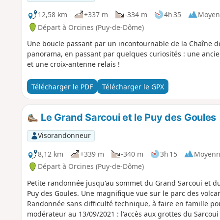
12,58 km
+337 m
-334 m
4h 35
Moyen
Départ à Orcines (Puy-de-Dôme)
Une boucle passant par un incontournable de la Chaîne de
panorama, en passant par quelques curiosités : une ancie
et une croix-antenne relais !
Télécharger le PDF
Télécharger le GPX
Le Grand Sarcoui et le Puy des Goules
Visorandonneur
8,12 km
+339 m
-340 m
3h 15
Moyenn
Départ à Orcines (Puy-de-Dôme)
Petite randonnée jusqu'au sommet du Grand Sarcoui et du 
Puy des Goules. Une magnifique vue sur le parc des volc
Randonnée sans difficulté technique, à faire en famille pour 
modérateur au 13/09/2021 : l'accès aux grottes du Sarcoui 