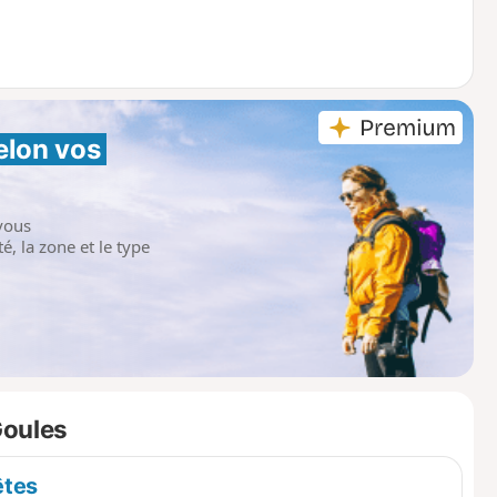
elon vos 
vous
é, la zone et le type
Goules
êtes