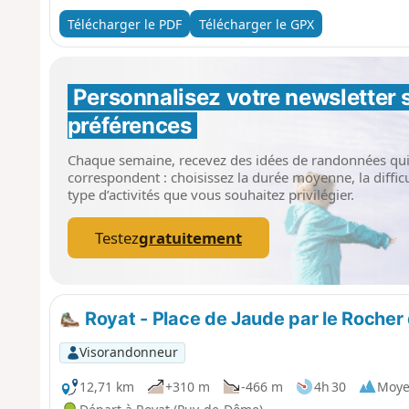
Télécharger le PDF
Télécharger le GPX
Personnalisez votre newsletter 
préférences
Chaque semaine, recevez des idées de randonnées qu
correspondent : choisissez la durée moyenne, la difficul
type d’activités que vous souhaitez privilégier.
Testez
gratuitement
Royat - Place de Jaude par le Rocher 
Visorandonneur
12,71 km
+310 m
-466 m
4h 30
Moy