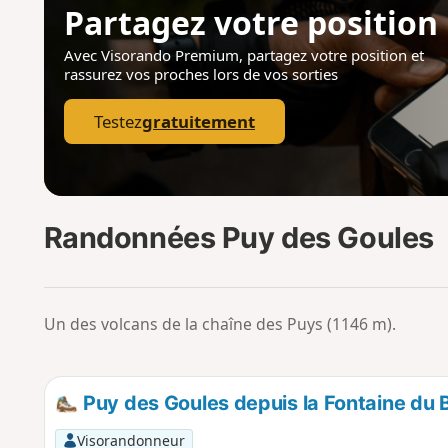
Partagez votre position
Avec Visorando Premium, partagez votre position
et
rassurez vos proches lors de vos sorties
Testez
gratuitement
Randonnées Puy des Goules
Un des volcans de la chaîne des Puys (1146 m).
Puy des Goules depuis la Fontaine du 
Visorandonneur