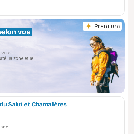
selon vos 
i vous
té, la zone et le
du Salut et Chamalières
enne