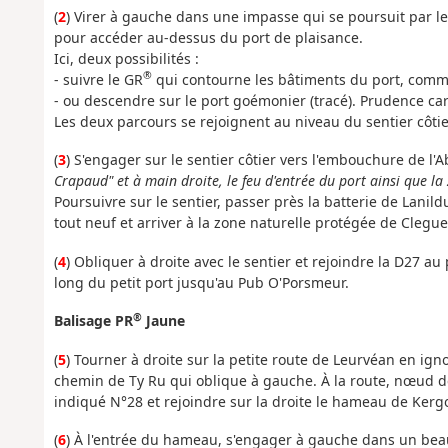
(
2
) Virer à gauche dans une impasse qui se poursuit par l
pour accéder au-dessus du port de plaisance.
Ici, deux possibilités :
®
- suivre le GR
qui contourne les bâtiments du port, comm
- ou descendre sur le port goémonier (tracé). Prudence car i
Les deux parcours se rejoignent au niveau du sentier côtie
(
3
) S'engager sur le sentier côtier vers l'embouchure de l'A
Crapaud" et à main droite, le feu d'entrée du port ainsi que
Poursuivre sur le sentier, passer près la batterie de Lani
tout neuf et arriver à la zone naturelle protégée de Clegue
(
4
) Obliquer à droite avec le sentier et rejoindre la D27 a
long du petit port jusqu'au Pub O'Porsmeur.
®
Balisage PR
Jaune
(
5
) Tourner à droite sur la petite route de Leurvéan en ign
chemin de Ty Ru qui oblique à gauche. À la route, nœud d
indiqué N°28 et rejoindre sur la droite le hameau de Kerg
(
6
) À l'entrée du hameau, s'engager à gauche dans un beau