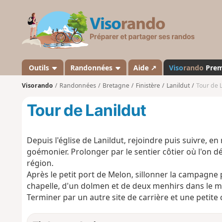
V
i
s
o
r
a
Outils
Randonnées
Aide ↗
Viso
rando
Pre
n
Visorando
Randonnées
Bretagne
Finistère
Lanildut
Tour de 
d
o
Tour de Lanildut
Depuis l'église de Lanildut, rejoindre puis suivre, en 
goémonier. Prolonger par le sentier côtier où l'on d
région.
Après le petit port de Melon, sillonner la campagne 
chapelle, d'un dolmen et de deux menhirs dans le
Terminer par un autre site de carrière et une petite