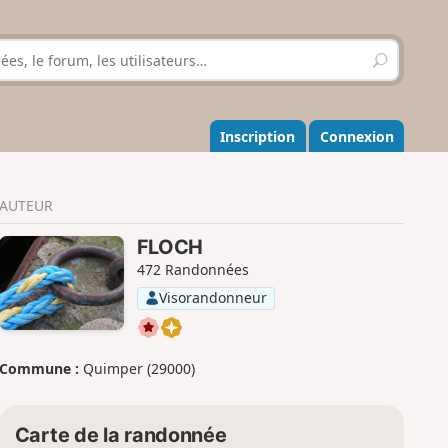
R
e
c
h
e
Inscription
Connexion
r
c
h
AUTEUR
e
r
FLOCH
472 Randonnées
Visorandonneur
Commune :
Quimper (29000)
Carte de la randonnée