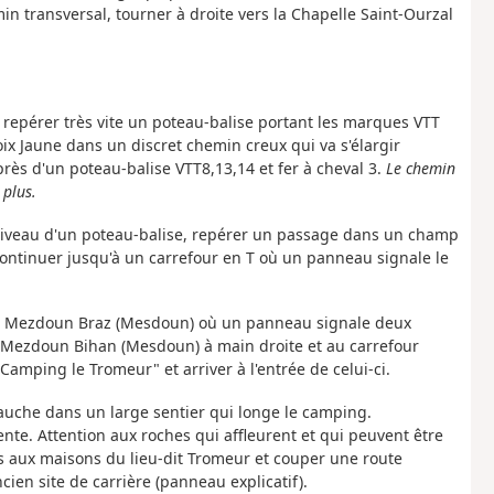
in transversal, tourner à droite vers la Chapelle Saint-Ourzal
et repérer très vite un poteau-balise portant les marques VTT
oix Jaune dans un discret chemin creux qui va s'élargir
ès d'un poteau-balise VTT8,13,14 et fer à cheval 3.
Le chemin
 plus.
u niveau d'un poteau-balise, repérer un passage dans un champ
ontinuer jusqu'à un carrefour en T où un panneau signale le
vers Mezdoun Braz (Mesdoun) où un panneau signale deux
 Mezdoun Bihan (Mesdoun) à main droite et au carrefour
Camping le Tromeur" et arriver à l'entrée de celui-ci.
 gauche dans un large sentier qui longe le camping.
ente. Attention aux roches qui affleurent et qui peuvent être
ès aux maisons du lieu-dit Tromeur et couper une route
en site de carrière (panneau explicatif).