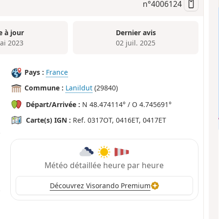
n°
4006124
e à jour
Dernier avis
ai 2023
02 juil. 2025
Pays :
France
Commune :
Lanildut
(29840)
Départ/Arrivée :
N 48.474114° / O 4.745691°
Carte(s) IGN :
Ref. 0317OT, 0416ET, 0417ET
Météo détaillée heure par heure
Découvrez Visorando Premium