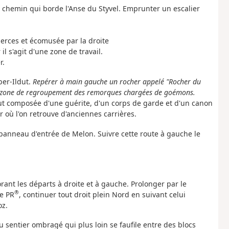
e chemin qui borde l'Anse du Styvel. Emprunter un escalier
erces et écomusée par la droite
l s'agit d'une zone de travail.
r.
ber-Ildut.
Repérer à main gauche un rocher appelé "Rocher du
 la zone de regroupement des remorques chargées de goémons.
ldut composée d'une guérite, d'un corps de garde et d'un canon
r où l'on retrouve d'anciennes carrières.
u panneau d'entrée de Melon. Suivre cette route à gauche le
orant les départs à droite et à gauche. Prolonger par le
®
e PR
, continuer tout droit plein Nord en suivant celui
oz.
 sentier ombragé qui plus loin se faufile entre des blocs