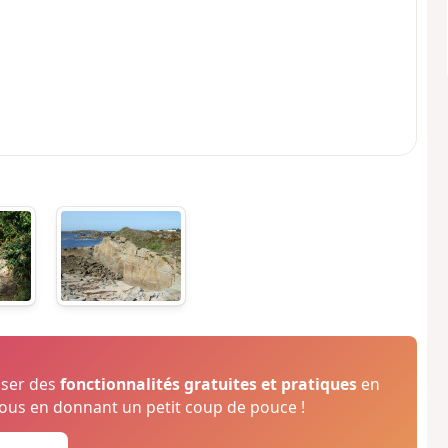
oser des
fonctionnalités gratuites et pratiques
en
us en donnant un petit coup de pouce !