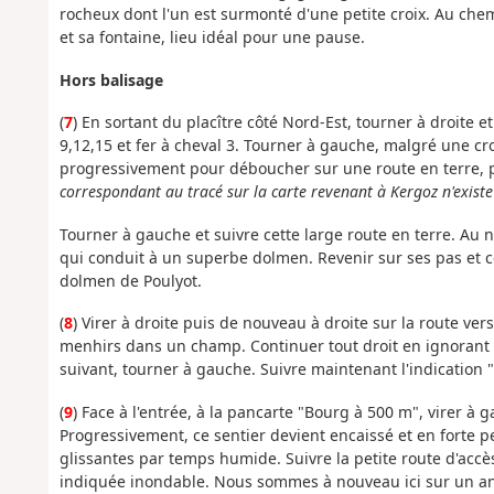
rocheux dont l'un est surmonté d'une petite croix. Au chem
et sa fontaine, lieu idéal pour une pause.
Hors balisage
(
7
) En sortant du placître côté Nord-Est, tourner à droite 
9,12,15 et fer à cheval 3. Tourner à gauche, malgré une cr
progressivement pour déboucher sur une route en terre, pr
correspondant au tracé sur la carte revenant à Kergoz n'existe
Tourner à gauche et suivre cette large route en terre. A
qui conduit à un superbe dolmen. Revenir sur ses pas et c
dolmen de Poulyot.
(
8
) Virer à droite puis de nouveau à droite sur la route 
menhirs dans un champ. Continuer tout droit en ignorant
suivant, tourner à gauche. Suivre maintenant l'indication "
(
9
) Face à l'entrée, à la pancarte "Bourg à 500 m", virer à
Progressivement, ce sentier devient encaissé et en forte p
glissantes par temps humide. Suivre la petite route d'acc
indiquée inondable. Nous sommes à nouveau ici sur un anci