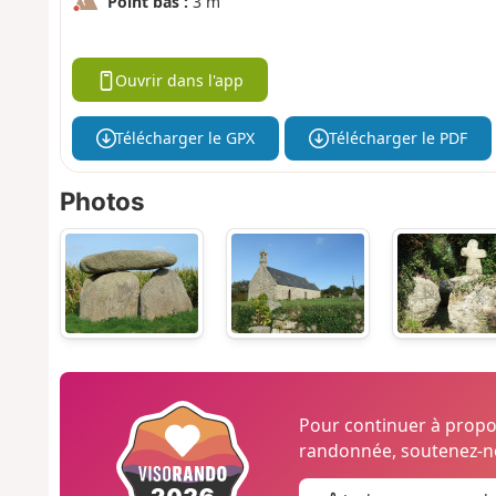
Point bas :
3 m
Ouvrir dans l'app
Télécharger le GPX
Télécharger le PDF
Photos
Pour continuer à prop
randonnée, soutenez-no