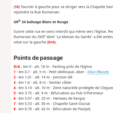
(
10
) Tourner à gauche pour se diriger vers la Chapelle Sai
rejoindre la Rue Rumorvan.
®
GR
34 balisage Blanc et Rouge
Suivre cette rue en sens interdit qui mène vers l'église. 
e
Rumorvan du XVII
dont "La Maison du Garde" a été aménagé
situe sur la gauche (
D/A
).
Points de passage
D/A
: km 0 - alt. 18 m - Parking près de l'église
1
: km 0.7 - alt. 5 m - Petit obélisque. Aber -
Ildut (fleuve)
2
: km 1.01 - alt. 14 m - Jonction GR
3
: km 1.6 - alt. 8 m - Sentier côtier
4
: km 3.14 - alt. 10 m - Zone naturelle protégée de Clegue
5
: km 3.75 - alt. 9 m - Bifurcation au Pub O'Porsmeur
6
: km 5.07 - alt. 25 m - Hameau de Kergoz
7
: km 5.53 - alt. 30 m - Chapelle Saint-Ourzal
8
: km 6.79 - alt. 42 m - Bifurcation de Poulyot.