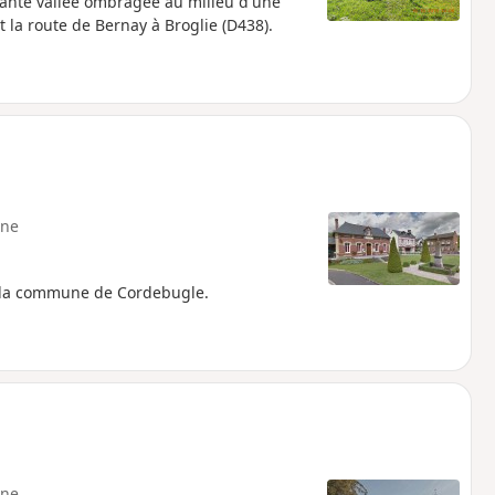
nante vallée ombragée au milieu d'une
it la route de Bernay à Broglie (D438).
ne
 la commune de Cordebugle.
ne