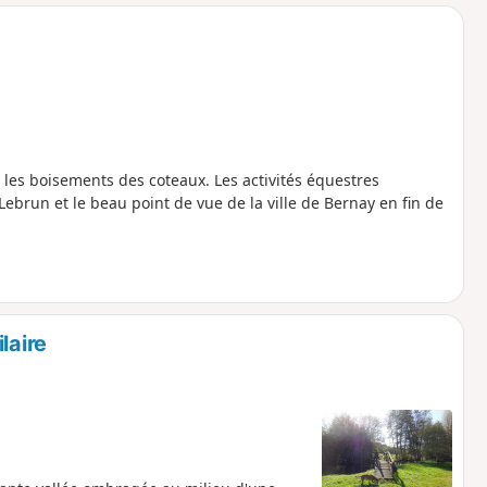
o
a
i
m
p
 les boisements des coteaux. Les activités équestres
ebrun et le beau point de vue de la ville de Bernay en fin de
laire