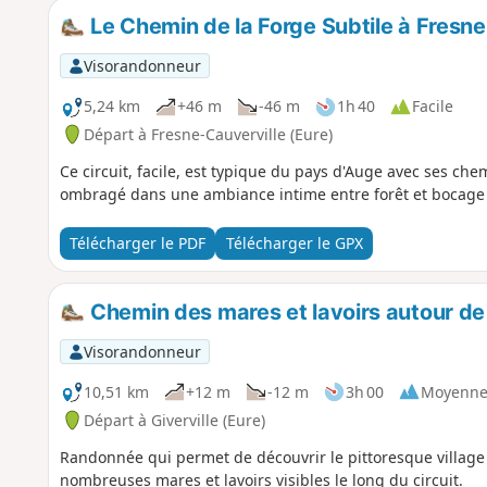
Le Chemin de la Forge Subtile à Fresne
Visorandonneur
5,24 km
+46 m
-46 m
1h 40
Facile
Départ à Fresne-Cauverville (Eure)
Ce circuit, facile, est typique du pays d'Auge avec ses c
ombragé dans une ambiance intime entre forêt et bocage tr
Télécharger le PDF
Télécharger le GPX
Chemin des mares et lavoirs autour de 
Visorandonneur
10,51 km
+12 m
-12 m
3h 00
Moyenn
Départ à Giverville (Eure)
Randonnée qui permet de découvrir le pittoresque village 
nombreuses mares et lavoirs visibles le long du circuit.