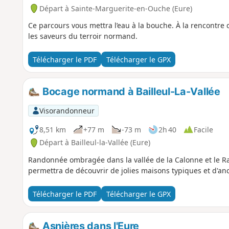
Départ à Sainte-Marguerite-en-Ouche (Eure)
Ce parcours vous mettra l’eau à la bouche. À la rencontre 
les saveurs du terroir normand.
Télécharger le PDF
Télécharger le GPX
Bocage normand à Bailleul-La-Vallée
Visorandonneur
8,51 km
+77 m
-73 m
2h 40
Facile
Départ à Bailleul-la-Vallée (Eure)
Randonnée ombragée dans la vallée de la Calonne et le R
permettra de découvrir de jolies maisons typiques et d'an
Télécharger le PDF
Télécharger le GPX
Asnières dans l'Eure