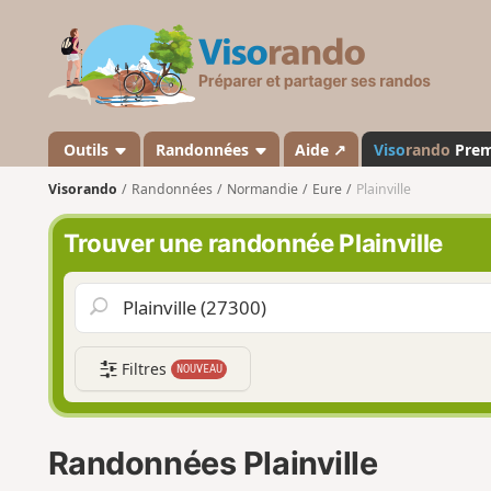
V
i
s
o
r
a
Outils
Randonnées
Aide ↗
Viso
rando
Pre
n
Visorando
Randonnées
Normandie
Eure
Plainville
d
o
Trouver une randonnée Plainville
Filtres
NOUVEAU
Randonnées Plainville