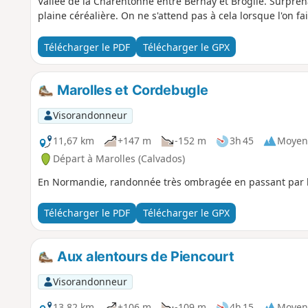
Vallée de la Charentonne entre Bernay et Broglie. Surpre
plaine céréalière. On ne s'attend pas à cela lorsque l'on fa
Télécharger le PDF
Télécharger le GPX
Marolles et Cordebugle
Visorandonneur
11,67 km
+147 m
-152 m
3h 45
Moyen
Départ à Marolles (Calvados)
En Normandie, randonnée très ombragée en passant par
Télécharger le PDF
Télécharger le GPX
Aux alentours de Piencourt
Visorandonneur
13,82 km
+106 m
-109 m
4h 15
Moyen