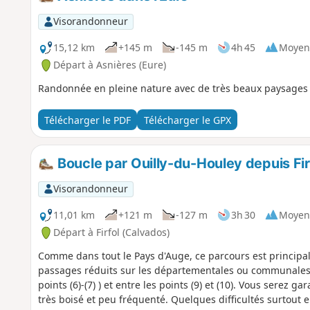
Visorandonneur
15,12 km
+145 m
-145 m
4h 45
Moyen
Départ à Asnières (Eure)
Randonnée en pleine nature avec de très beaux paysages e
Télécharger le PDF
Télécharger le GPX
Boucle par Ouilly-du-Houley depuis Fir
Visorandonneur
11,01 km
+121 m
-127 m
3h 30
Moyen
Départ à Firfol (Calvados)
Comme dans tout le Pays d'Auge, ce parcours est principa
passages réduits sur les départementales ou communales do
points (6)-(7) ) et entre les points (9) et (10). Vous serez g
très boisé et peu fréquenté. Quelques difficultés surtout