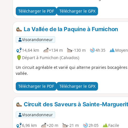
Télécharger le PDF
Télécharger le GPX
La Vallée de la Paquine à Fumichon
Visorandonneur
14,64 km
+134 m
-130 m
4h 35
Moyen
Départ à Fumichon (Calvados)
Un circuit agréable et varié qui alterne prairies bocagère
vallée.
Télécharger le PDF
Télécharger le GPX
Circuit des Saveurs à Sainte-Marguer
Visorandonneur
6,96 km
+20 m
-21 m
2h 05
Facile