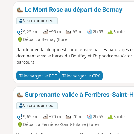
Le Mont Rose au départ de Bernay
Visorandonneur
9,25 km
+95 m
-95 m
2h 55
Facile
Départ à Bernay (Eure)
Randonnée facile qui est caractérisée par les pâturages et
dominent avec le haras du Bouffey et l'hippodrome Victor L
parcours.
Télécharger le PDF
Télécharger le GPX
Surprenante vallée à Ferrières-Saint-Hi
Visorandonneur
9,65 km
+70 m
-70 m
2h 55
Facile
Départ à Ferrières-Saint-Hilaire (Eure)