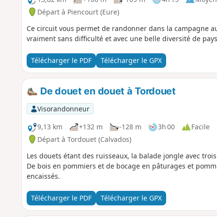
Départ à Piencourt (Eure)
Ce circuit vous permet de randonner dans la campagne au
vraiment sans difficulté et avec une belle diversité de pay
Télécharger le PDF
Télécharger le GPX
De douet en douet à Tordouet
Visorandonneur
9,13 km
+132 m
-128 m
3h 00
Facile
Départ à Tordouet (Calvados)
Les douets étant des ruisseaux, la balade jongle avec troi
De bois en pommiers et de bocage en pâturages et pommier
encaissés.
Télécharger le PDF
Télécharger le GPX