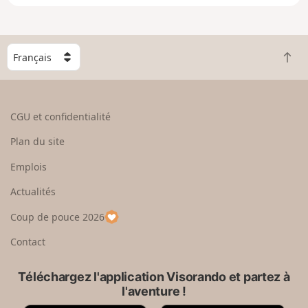
e
n
g
C
r
R
h
a
e
o
n
t
i
d
o
s
CGU et confidentialité
u
i
r
s
Plan du site
e
s
n
e
Emplois
h
z
Actualités
a
u
u
n
Coup de pouce 2026
t
p
a
Contact
y
s
Téléchargez l'application Visorando et partez à
l'aventure !