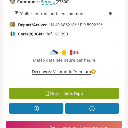
Commune :
Bernay
(27300)
Y aller en transports en commun
Départ/Arrivée :
N 49.086218° / E 0.599229°
Carte(s) IGN :
Ref. 1813SB
Météo détaillée heure par heure
Découvrez Visorando Premium
Ouvrir dans l'app
Pour continuer à proposer des