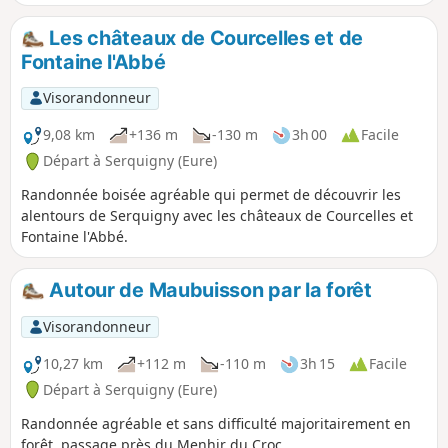
Les châteaux de Courcelles et de
Fontaine l'Abbé
Visorandonneur
9,08 km
+136 m
-130 m
3h 00
Facile
Départ à Serquigny (Eure)
Randonnée boisée agréable qui permet de découvrir les
alentours de Serquigny avec les châteaux de Courcelles et
Fontaine l'Abbé.
Autour de Maubuisson par la forêt
Visorandonneur
10,27 km
+112 m
-110 m
3h 15
Facile
Départ à Serquigny (Eure)
Randonnée agréable et sans difficulté majoritairement en
forêt, passage près du Menhir du Croc.