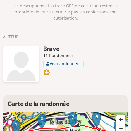
d'Épinay. Le circuit peut se parcourir en
Les descriptions et la trace GPS de ce circuit restent la
une boucle d'une vingtaine de
propriété de leur auteur. Ne pas les copier sans son
kilomètres ou en deux boucles d'une
autorisation.
dizaine de kilomètres chacune.
AUTEUR
Brave
11 Randonnées
Visorandonneur
Carte de la randonnée
6
7
8
1
5