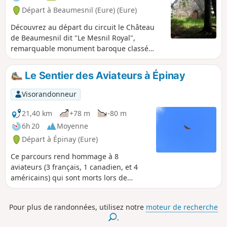
Départ à Beaumesnil (Eure) (Eure)
Découvrez au départ du circuit le Château
de Beaumesnil dit "Le Mesnil Royal",
remarquable monument baroque classé
monument historique qui vous invite à
découvrir son intérieur meublé et sa
Le Sentier des Aviateurs à Épinay
collection de reliures anciennes avant de
vous promener dans son parc de 60
Visorandonneur
hectares et ses jardins à la française.
21,40 km
+78 m
-80 m
6h 20
Moyenne
Départ à Épinay (Eure)
Ce parcours rend hommage à 8
aviateurs (3 français, 1 canadien, et 4
américains) qui sont morts lors de
combats aériens de 1940 à 1944. Des
panneaux d'information jalonnent le
Pour plus de randonnées, utilisez notre
moteur de recherche
circuit. Ce parcours offre également des
.
paysages au travers des Vallons