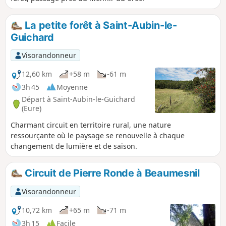
La petite forêt à Saint-Aubin-le-
Guichard
Visorandonneur
12,60 km
+58 m
-61 m
3h 45
Moyenne
Départ à Saint-Aubin-le-Guichard
(Eure)
Charmant circuit en territoire rural, une nature
ressourçante où le paysage se renouvelle à chaque
changement de lumière et de saison.
Circuit de Pierre Ronde à Beaumesnil
Visorandonneur
10,72 km
+65 m
-71 m
3h 15
Facile