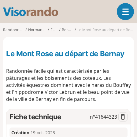
V
O
i
u
s
v
o
Randonnées
Normandie
Eure
Bernay
Le Mont Rose au départ de Bernay
r
r
i
a
r
n
Le Mont Rose au départ de Bernay
l
d
a
o
n
Randonnée facile qui est caractérisée par les
a
pâturages et les boisements des coteaux. Les
v
activités équestres dominent avec le haras du Bouffey
i
g
et l'hippodrome Victor Lebrun et le beau point de vue
a
de la ville de Bernay en fin de parcours.
t
i
Fiche technique
n°
41644323
o
n
Création
19 oct. 2023