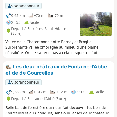
Visorandonneur
9,65 km
+70 m
-70 m
2h 55
Facile
Départ à Ferrières-Saint-Hilaire
(Eure)
Vallée de la Charentonne entre Bernay et Broglie.
Surprenante vallée ombragée au milieu d'une plaine
céréalière. On ne s'attend pas à cela lorsque l'on fait la
route de Bernay à Broglie (D438).
Les deux châteaux de Fontaine-l'Abbé
et de de Courcelles
Visorandonneur
9,38 km
+109 m
-112 m
3h 00
Facile
Départ à Fontaine-l'Abbé (Eure)
Belle balade forestière qui nous fait découvrir les bois de
Courcelles et du Chouquet, sans oublier les deux châteaux