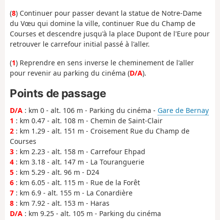
(
8
) Continuer pour passer devant la statue de Notre-Dame
du Vœu qui domine la ville, continuer Rue du Champ de
Courses et descendre jusqu'à la place Dupont de l'Eure pour
retrouver le carrefour initial passé à l'aller.
(
1
) Reprendre en sens inverse le cheminement de l'aller
pour revenir au parking du cinéma (
D/A
).
Points de passage
D/A
: km 0 - alt. 106 m - Parking du cinéma -
Gare de Bernay
1
: km 0.47 - alt. 108 m - Chemin de Saint-Clair
2
: km 1.29 - alt. 151 m - Croisement Rue du Champ de
Courses
3
: km 2.23 - alt. 158 m - Carrefour Ehpad
4
: km 3.18 - alt. 147 m - La Touranguerie
5
: km 5.29 - alt. 96 m - D24
6
: km 6.05 - alt. 115 m - Rue de la Forêt
7
: km 6.9 - alt. 155 m - La Conardière
8
: km 7.92 - alt. 153 m - Haras
D/A
: km 9.25 - alt. 105 m - Parking du cinéma