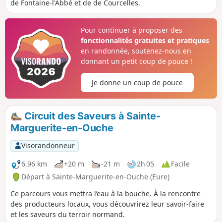
de Fontaine-l'Abbé et de de Courcelles.
Pour continuer à proposer des
fonctionnalités gratuites et pratiques
en randonnée, soutenez-nous en
donnant un petit coup de pouce !
Je donne un coup de pouce
Circuit des Saveurs à Sainte-
Marguerite-en-Ouche
Visorandonneur
6,96 km
+20 m
-21 m
2h 05
Facile
Départ à Sainte-Marguerite-en-Ouche (Eure)
Ce parcours vous mettra l’eau à la bouche. À la rencontre
des producteurs locaux, vous découvrirez leur savoir-faire
et les saveurs du terroir normand.