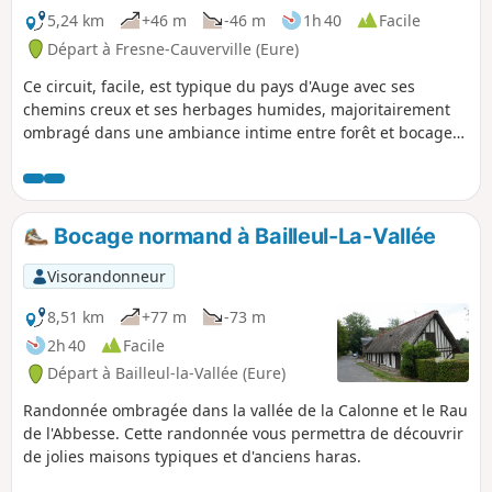
5,24 km
+46 m
-46 m
1h 40
Facile
Départ à Fresne-Cauverville (Eure)
Ce circuit, facile, est typique du pays d'Auge avec ses
chemins creux et ses herbages humides, majoritairement
ombragé dans une ambiance intime entre forêt et bocage
traditionnel : idéal pour se ressourcer.
Bocage normand à Bailleul-La-Vallée
Visorandonneur
8,51 km
+77 m
-73 m
2h 40
Facile
Départ à Bailleul-la-Vallée (Eure)
Randonnée ombragée dans la vallée de la Calonne et le Rau
de l'Abbesse. Cette randonnée vous permettra de découvrir
de jolies maisons typiques et d'anciens haras.