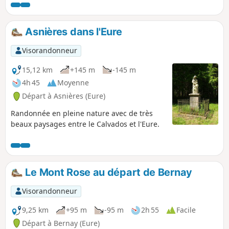
Asnières dans l'Eure
Visorandonneur
15,12 km
+145 m
-145 m
4h 45
Moyenne
Départ à Asnières (Eure)
Randonnée en pleine nature avec de très
beaux paysages entre le Calvados et l'Eure.
Le Mont Rose au départ de Bernay
Visorandonneur
9,25 km
+95 m
-95 m
2h 55
Facile
Départ à Bernay (Eure)