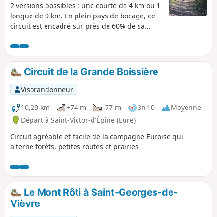
2 versions possibles : une courte de 4 km ou 1
longue de 9 km. En plein pays de bocage, ce
circuit est encadré sur près de 60% de sa
longueur par des talus et des haies qui
dessinent un paysage de bocage bien
préservé. Facile et sans côte, ce circuit offre
une jolie balade dans une campagne typique
Circuit de la Grande Boissière
de la Normandie, au milieu des prés et des
champs.
Visorandonneur
10,29 km
+74 m
-77 m
3h 10
Moyenne
Départ à Saint-Victor-d'Épine (Eure)
Circuit agréable et facile de la campagne Euroise qui
alterne forêts, petites routes et prairies
Le Mont Rôti à Saint-Georges-de-
Vièvre