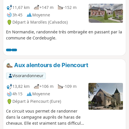
11,67 km
+147 m
-152 m
3h 45
Moyenne
Départ à Marolles (Calvados)
En Normandie, randonnée très ombragée en passant par la
commune de Cordebugle.
Aux alentours de Piencourt
Visorandonneur
13,82 km
+106 m
-109 m
4h 15
Moyenne
Départ à Piencourt (Eure)
Ce circuit vous permet de randonner
dans la campagne auprès de haras de
chevaux. Elle est vraiment sans difficulté