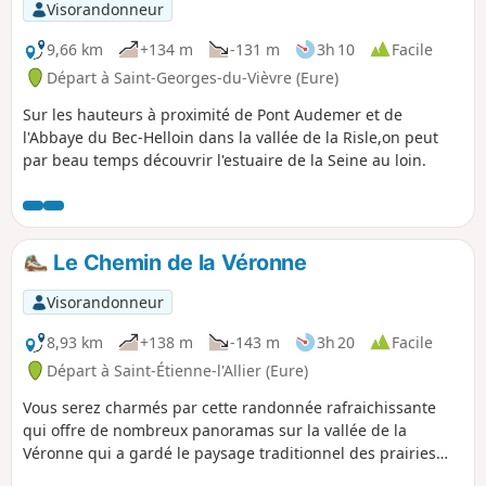
Visorandonneur
9,66 km
+134 m
-131 m
3h 10
Facile
Départ à Saint-Georges-du-Vièvre (Eure)
Sur les hauteurs à proximité de Pont Audemer et de
l'Abbaye du Bec-Helloin dans la vallée de la Risle,on peut
par beau temps découvrir l'estuaire de la Seine au loin.
Le Chemin de la Véronne
Visorandonneur
8,93 km
+138 m
-143 m
3h 20
Facile
Départ à Saint-Étienne-l'Allier (Eure)
Vous serez charmés par cette randonnée rafraichissante
qui offre de nombreux panoramas sur la vallée de la
Véronne qui a gardé le paysage traditionnel des prairies
encloses de haies et de talus avec ses chemins creux