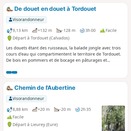
De douet en douet à Tordouet
Visorandonneur
9,13 km
+132 m
-128 m
3h 00
Facile
Départ à Tordouet (Calvados)
Les douets étant des ruisseaux, la balade jongle avec trois
cours d'eau qui compartimentent le territoire de Tordouet.
De bois en pommiers et de bocage en pâturages et
pommiers, le parcours se faufile à travers de beaux
paysages encaissés.
Chemin de l'Aubertine
Visorandonneur
8,88 km
+20 m
-20 m
2h 35
Facile
Départ à Lieurey (Eure)