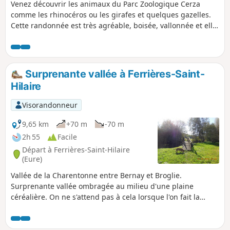
Venez découvrir les animaux du Parc Zoologique Cerza
comme les rhinocéros ou les girafes et quelques gazelles.
Cette randonnée est très agréable, boisée, vallonnée et elle
permet de se faire plaisir au pas mais aussi au trot ou au
galop.
Surprenante vallée à Ferrières-Saint-
Hilaire
Visorandonneur
9,65 km
+70 m
-70 m
2h 55
Facile
Départ à Ferrières-Saint-Hilaire
(Eure)
Vallée de la Charentonne entre Bernay et Broglie.
Surprenante vallée ombragée au milieu d'une plaine
céréalière. On ne s'attend pas à cela lorsque l'on fait la
route de Bernay à Broglie (D438).