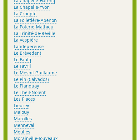
La Chapelle-Hareng
La Chapelle-Yvon
La Croupte
La Folletière-Abenon
La Poterie-Mathieu
La Trinité-de-Réville
La Vespière
Landepéreuse
Le Brévedent
Le Faulq
Le Favril
Le Mesnil-Guillaume
Le Pin (Calvados)
Le Planquay
Le Theil-Nolent
Les Places
Lieurey
Malouy
Marolles
Menneval
Meulles
Morainville-Jouveaux