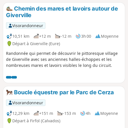
parcours très boisé et peu fréquenté. Quelques difficultés
Chemin des mares et lavoirs autour de
surtout en période humide, bien assurer ses pas et
Giverville
principalement entre les points (4)-(5), (7) et (12).
Visorandonneur
10,51 km
+12 m
-12 m
3h 00
Moyenne
Départ à Giverville (Eure)
Randonnée qui permet de découvrir le pittoresque village
de Giverville avec ses anciennes halles-échoppes et les
nombreuses mares et lavoirs visibles le long du circuit.
Boucle équestre par le Parc de Cerza
Visorandonneur
12,29 km
+151 m
-153 m
4h
Moyenne
Départ à Firfol (Calvados)