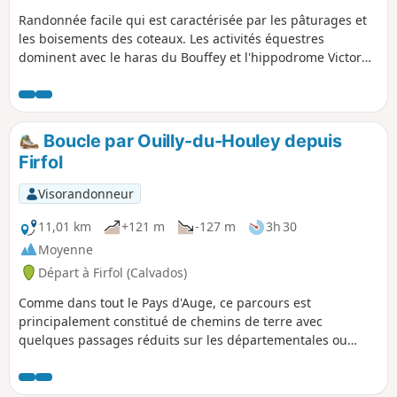
Randonnée facile qui est caractérisée par les pâturages et
les boisements des coteaux. Les activités équestres
dominent avec le haras du Bouffey et l'hippodrome Victor
Lebrun et le beau point de vue de la ville de Bernay en fin
de parcours.
Boucle par Ouilly-du-Houley depuis
Firfol
Visorandonneur
11,01 km
+121 m
-127 m
3h 30
Moyenne
Départ à Firfol (Calvados)
Comme dans tout le Pays d'Auge, ce parcours est
principalement constitué de chemins de terre avec
quelques passages réduits sur les départementales ou
communales dont deux pour lesquels il faudra être vigilant
entre les points (6)-(7) ) et entre les points (9) et (10). Vous
serez garanti d'un bon bol d'air lors de votre balade sur ce