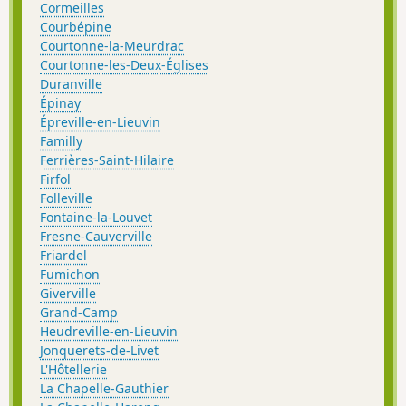
Cormeilles
Courbépine
Courtonne-la-Meurdrac
Courtonne-les-Deux-Églises
Duranville
Épinay
Épreville-en-Lieuvin
Familly
Ferrières-Saint-Hilaire
Firfol
Folleville
Fontaine-la-Louvet
Fresne-Cauverville
Friardel
Fumichon
Giverville
Grand-Camp
Heudreville-en-Lieuvin
Jonquerets-de-Livet
L'Hôtellerie
La Chapelle-Gauthier