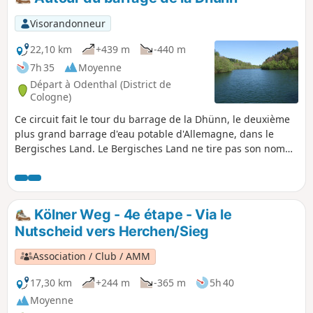
dans un paysage qui ressemble à un parc, puis dans une
forêt sauvage. Sur des chemins larges et en pente douce,
Visorandonneur
on passe devant un bassin de marche, le Kaisereiche, et on
traverse l'ancienne voie ferrée Bensberg - Rösrath, avant de
22,10 km
+439 m
-440 m
traverser la paisible vallée du Wahlbach jusqu'à Lehmbach
7h 35
Moyenne
et Sülze via le Tütberg.
Départ à Odenthal (District de
Cologne)
Ce circuit fait le tour du barrage de la Dhünn, le deuxième
plus grand barrage d'eau potable d'Allemagne, dans le
Bergisches Land. Le Bergisches Land ne tire pas son nom
de la forme de son paysage, comme on pourrait le penser,
mais de ses anciens souverains, les ducs de Berg.
Kölner Weg - 4e étape - Via le
Nutscheid vers Herchen/Sieg
Association / Club / AMM
17,30 km
+244 m
-365 m
5h 40
Moyenne