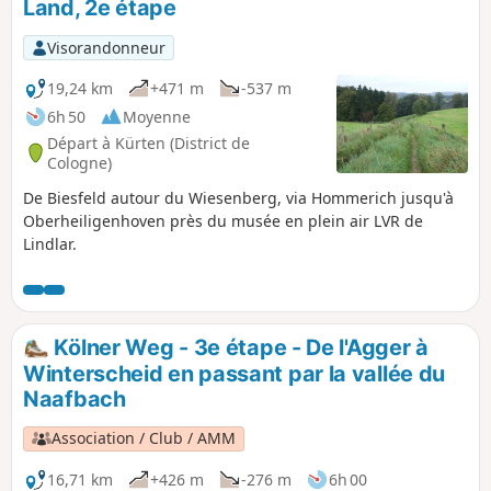
Land, 2e étape
Visorandonneur
19,24 km
+471 m
-537 m
6h 50
Moyenne
Départ à Kürten (District de
Cologne)
De Biesfeld autour du Wiesenberg, via Hommerich jusqu'à
Oberheiligenhoven près du musée en plein air LVR de
Lindlar.
Kölner Weg - 3e étape - De l'Agger à
Winterscheid en passant par la vallée du
Naafbach
Association / Club / AMM
16,71 km
+426 m
-276 m
6h 00