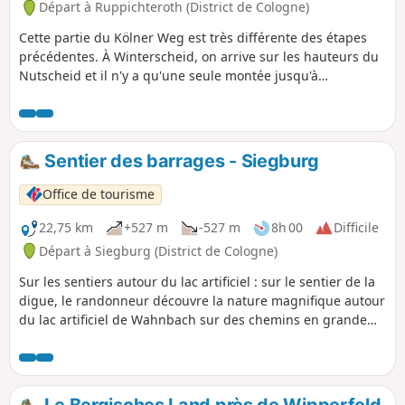
Départ à Ruppichteroth (District de Cologne)
Cette partie du Kölner Weg est très différente des étapes
précédentes. À Winterscheid, on arrive sur les hauteurs du
Nutscheid et il n'y a qu'une seule montée jusqu'à
Altenherfen. On marche sur de larges chemins forestiers et
on profite de superbes vues sur les montagnes au-delà de
la vallée de la Sieg, sur le Westerwald et le Siebengebirge.
Ce n'est qu'après Altenherfen que le Kölner Weg descend
Sentier des barrages - Siegburg
dans la vallée, avant de remonter fortement après
Rieferath. Notre randonnée variée se termine à Herchen,
Office de tourisme
une station climatique située dans l'un des plus beaux
endroits de la vallée de la Sieg.
22,75 km
+527 m
-527 m
8h 00
Difficile
Départ à Siegburg (District de Cologne)
Sur les sentiers autour du lac artificiel : sur le sentier de la
digue, le randonneur découvre la nature magnifique autour
du lac artificiel de Wahnbach sur des chemins en grande
partie naturels. À de nombreux endroits, on peut profiter
d'une vue imprenable sur le lac artificiel. Des sentiers de
randonnée exigeants, parfois étroits et souvent historiques,
mènent le randonneur à travers de nombreux ravins et sur
Le Bergisches Land près de Wipperfeld