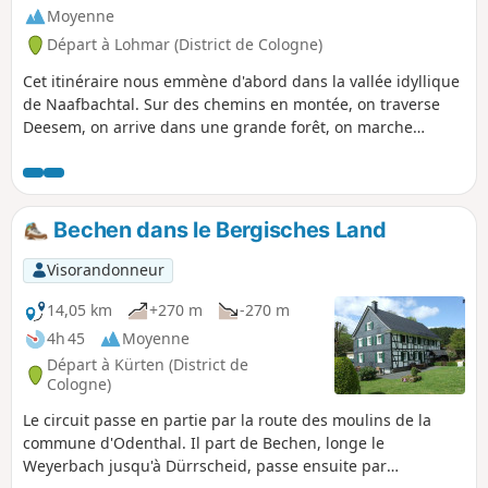
Moyenne
Départ à Lohmar (District de Cologne)
Cet itinéraire nous emmène d'abord dans la vallée idyllique
de Naafbachtal. Sur des chemins en montée, on traverse
Deesem, on arrive dans une grande forêt, on marche
jusqu'au Wahnbach et on arrive à Neunkirchen. Là, l'église
Sainte-Marguerite vaut le détour. En passant par Ingersau,
on arrive dans la vallée de Bröltal. Après
Winterscheiderbröl, on affronte une nouvelle montée
Bechen dans le Bergisches Land
difficile avant d'arriver à Winterscheid, à l'église Saint-
Servais.
Visorandonneur
14,05 km
+270 m
-270 m
4h 45
Moyenne
Départ à Kürten (District de
Cologne)
Le circuit passe en partie par la route des moulins de la
commune d'Odenthal. Il part de Bechen, longe le
Weyerbach jusqu'à Dürrscheid, passe ensuite par