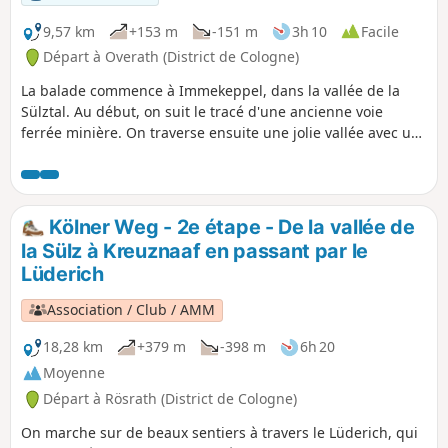
9,57 km
+153 m
-151 m
3h 10
Facile
Départ à Overath (District de Cologne)
La balade commence à Immekeppel, dans la vallée de la
Sülztal. Au début, on suit le tracé d'une ancienne voie
ferrée minière. On traverse ensuite une jolie vallée avec un
ruisseau, passe par Dresherscheid, puis Wildphal et
Oberkühlheim. On repasse ensuite par Obersteeg pour
revenir au point de départ.
Kölner Weg - 2e étape - De la vallée de
la Sülz à Kreuznaaf en passant par le
Lüderich
Association / Club / AMM
18,28 km
+379 m
-398 m
6h 20
Moyenne
Départ à Rösrath (District de Cologne)
On marche sur de beaux sentiers à travers le Lüderich, qui