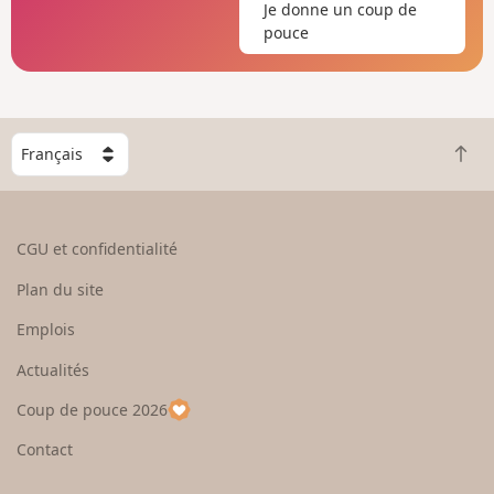
Je donne un coup de
pouce
C
R
h
e
o
t
i
o
s
CGU et confidentialité
u
i
r
s
Plan du site
e
s
n
e
Emplois
h
z
Actualités
a
u
u
n
Coup de pouce 2026
t
p
a
Contact
y
s