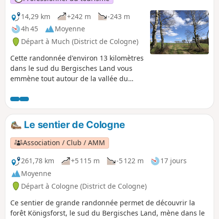
14,29 km
+242 m
-243 m
4h 45
Moyenne
Départ à Much (District de Cologne)
Cette randonnée d'environ 13 kilomètres
dans le sud du Bergisches Land vous
emmène tout autour de la vallée du
Brölbach. Depuis le parking de
randonnée de Marienfelde, vous
marchez en direction de Bruchhausen
et Niederbreidenbach à travers de doux
Le sentier de Cologne
paysages champêtres et le long d'arbres
fruitiers. Les collines qui entourent la
Association / Club / AMM
vallée offrent de belles vues et tu
trouveras ici et là de super spots pour
261,78 km
+5 115 m
-5 122 m
17 jours
faire une pause pique-nique. Si tu
Moyenne
préfères t'arrêter en chemin, tu peux
Départ à Cologne (District de Cologne)
t'arrêter au restaurant Stommel à
Müllerhof et au café Alte Schule près de
Ce sentier de grande randonnée permet de découvrir la
Niederbonrath. Là, le chemin fait un
forêt Königsforst, le sud du Bergisches Land, mène dans le