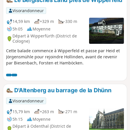
des crêtes boisées.
Visorandonneur
14,59 km
+329 m
-330 m
5h 05
Moyenne
Départ à Wipperfürth (District de
Cologne)
Cette balade commence à Wipperfeld et passe par Heid et
Jörgensmühle pour rejoindre Hollinden, avant de revenir
par Biesenbach, Forsten et Hamböcken.
D'Altenberg au barrage de la Dhünn
Visorandonneur
15,79 km
+263 m
-271 m
5h 15
Moyenne
Départ à Odenthal (District de