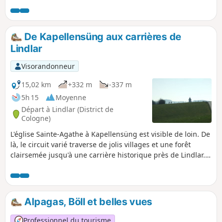
Trienenhaus et le moulin de Liesenberger, puis revient à
Bechen via Kochsfeld.
De Kapellensüng aux carrières de
Lindlar
Visorandonneur
15,02 km
+332 m
-337 m
5h 15
Moyenne
Départ à Lindlar (District de
Cologne)
L'église Sainte-Agathe à Kapellensüng est visible de loin. De
là, le circuit varié traverse de jolis villages et une forêt
clairsemée jusqu'à une carrière historique près de Lindlar.
Sur le chemin du retour, dans les prairies avant Hartegasse,
un « effet spécial » nous attend : la tour Sainte-Agathe
semble s'élever au-dessus de la prairie.
Alpagas, Böll et belles vues
Professionnel du tourisme