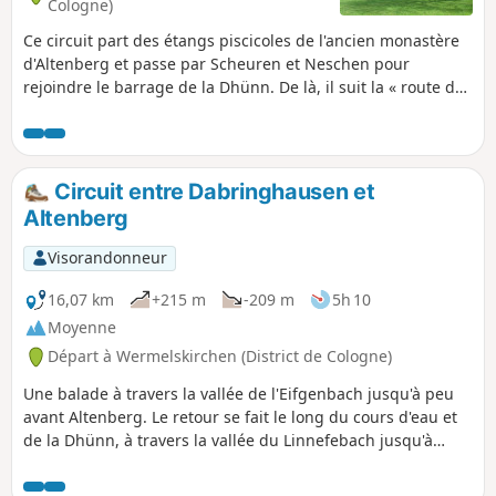
Cologne)
Ce circuit part des étangs piscicoles de l'ancien monastère
d'Altenberg et passe par Scheuren et Neschen pour
rejoindre le barrage de la Dhünn. De là, il suit la « route de
l'eau » pour revenir au point de départ en passant par la
cathédrale d'Altenberg.
Circuit entre Dabringhausen et
Altenberg
Visorandonneur
16,07 km
+215 m
-209 m
5h 10
Moyenne
Départ à Wermelskirchen (District de Cologne)
Une balade à travers la vallée de l'Eifgenbach jusqu'à peu
avant Altenberg. Le retour se fait le long du cours d'eau et
de la Dhünn, à travers la vallée du Linnefebach jusqu'à
Dabringhausen. La vallée de l'Eifgenbach est l'une des plus
belles vallées du Bergisches Land.