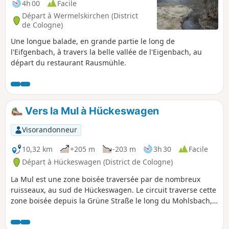
4h 00
Facile
Départ à Wermelskirchen (District
de Cologne)
Une longue balade, en grande partie le long de
l'Eifgenbach, à travers la belle vallée de l'Eigenbach, au
départ du restaurant Rausmühle.
Vers la Mul à Hückeswagen
Visorandonneur
10,32 km
+205 m
-203 m
3h 30
Facile
Départ à Hückeswagen (District de Cologne)
La Mul est une zone boisée traversée par de nombreux
ruisseaux, au sud de Hückeswagen. Le circuit traverse cette
zone boisée depuis la Grüne Straße le long du Mohlsbach,
jusqu'au Purder Bach, en passant par Oberburghof,
Niederburghof, Purg et, de l'autre côté du Purder Bach,