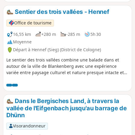
retour à Großkatern, le long du Mühlenbach, via Röttgen
pour revenir au point de départ.
Sentier des trois vallées - Hennef
Office de tourisme
16,55 km
+280 m
-285 m
5h 30
Moyenne
Départ à Hennef (Sieg) (District de Cologne)
Le sentier des trois vallées combine une balade dans et
autour de la ville de Blankenberg avec une expérience
variée entre paysage culturel et nature presque intacte et
riche en espèces. Le sentier passe par les hauteurs de la
ville de Blankenberg avec ses anciens vignobles en
terrasses, dans la vallée idyllique de l'Ahrenbach et de la
réserve naturelle de Krabachtal jusqu'à l'ancien monastère
Dans le Bergisches Land, à travers la
de Merten avec son jardin néo-baroque et son orangerie.
vallée de l'Eifgenbach jusqu'au barrage de
Dhünn
Visorandonneur