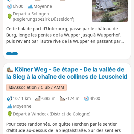
6h 00
Moyenne
Départ à Solingen
(Regierungsbezirk Düsseldorf)
Cette balade part d'Unterburg, passe par le château de
Burg, longe les pentes de la Wupper jusqu'à Wupperhof,
puis revient par l'autre rive de la Wupper en passant par
Balkhausen et Glüder. Le « Bergische Weg » nous
accompagne sur une grande partie du chemin.
Kölner Weg - 5e étape - De la vallée de
la Sieg à la chaîne de collines de Leuscheid
Association / Club / AMM
10,11 km
+383 m
-174 m
4h 00
Moyenne
Départ à Windeck (District de Cologne)
Pour cette randonnée, on quitte Herchen par le sentier
d'altitude au-dessus de la Siegtalstraße. Sur des sentiers