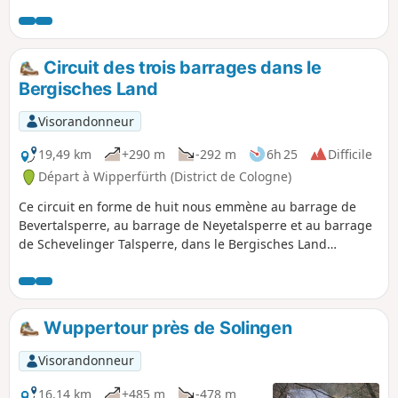
sentier idyllique traverse les collines vallonnées du
Leuscheid et offre de belles vues lointaines. De retour à
Eitorf, de nombreuses possibilités de restauration vous
attendent.
Circuit des trois barrages dans le
Bergisches Land
Visorandonneur
19,49 km
+290 m
-292 m
6h 25
Difficile
Départ à Wipperfürth (District de Cologne)
Ce circuit en forme de huit nous emmène au barrage de
Bevertalsperre, au barrage de Neyetalsperre et au barrage
de Schevelinger Talsperre, dans le Bergisches Land
légèrement vallonné. Le Bergisches Land se caractérise par
ses constructions clairsemées avec des maisons à
colombages recouvertes de schiste. Les trois barrages et
l'étang du moulin Wasserfuhr sont reliés entre eux par un
Wuppertour près de Solingen
système de galeries et forment ensemble le « Bever-Block ».
Celui-ci sert à contrôler et à acheminer l'excédent d'eau vers
Visorandonneur
la Wupper en fonction des besoins.
16,14 km
+485 m
-478 m