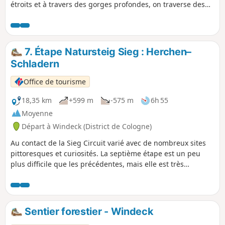
étroits et à travers des gorges profondes, on traverse des
ponts étroits et de nombreux virages en épingle à cheveux
pour rejoindre la gare de Herchen, bien au-dessus de la
Sieg. Ici, on traverse la Sieg et remonte à nouveau. On se
retrouve bientôt à nouveau au-dessus de la rivière. On doit
7. Étape Natursteig Sieg : Herchen–
encore franchir une forte montée avant d'arriver à
Schladern
Schneppe. Sur le chemin vers Kuchhausen, on peut faire un
détour par un impressionnant cratère de basalte. La
Office de tourisme
randonnée se termine à Leuscheid.
18,35 km
+599 m
-575 m
6h 55
Moyenne
Départ à Windeck (District de Cologne)
Au contact de la Sieg Circuit varié avec de nombreux sites
pittoresques et curiosités. La septième étape est un peu
plus difficile que les précédentes, mais elle est très
aventureuse. À travers champs, en montée et en descente,
avec une vue magnifique sur la Sieg jusqu'au château de
Windeck. • Beaux itinéraires le long de la Sieg • Itinéraire
aventureux sur de nombreux sentiers étroits, sinon
Sentier forestier - Windeck
chemins le long des berges, dans les bois et les prairies •