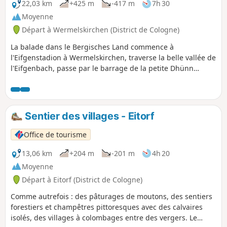
22,03 km
+425 m
-417 m
7h 30
Moyenne
Départ à Wermelskirchen (District de Cologne)
La balade dans le Bergisches Land commence à
l'Eifgenstadion à Wermelskirchen, traverse la belle vallée de
l'Eifgenbach, passe par le barrage de la petite Dhünn
jusqu'au barrage de la Große Dhünn, puis revient par
Großrostringhausen, Oberpilghausen, passe par Dhünn et
revient au point de départ.
Sentier des villages - Eitorf
Office de tourisme
13,06 km
+204 m
-201 m
4h 20
Moyenne
Départ à Eitorf (District de Cologne)
Comme autrefois : des pâturages de moutons, des sentiers
forestiers et champêtres pittoresques avec des calvaires
isolés, des villages à colombages entre des vergers. Le