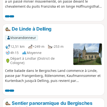
a un passé minier mouvementé, on passe devant le
chevalement du puits Franziska et on longe Hoffnungsthal.
Plus tard, on arrive à Hofferhof, où on passe devant une
distillerie de céréales, on traverse la vallée du Kupfersiefer
Bach et, derrière Oberschönrath, on atteint un point de vue
sur la baie de Cologne et le Siebengebirge. En passant par
De Linde à Delling
le moulin de Gammersbach et le pittoresque village à
colombages de Muchensiefen, nous arrivons à Kreuznaaf,
Visorandonneur
au bord du Naafbach.
12,51 km
+249 m
-253 m
4h 15
Moyenne
Départ à Lindlar (District de
Cologne)
Cette balade dans le Bergisches Land commence à Linde,
passe par Frangenberg, Rölenommer, Kaufmannsommer et
Kurtenbach jusqu'à Delling, puis revient par
Schultheismühle, Olpermühle, Kohlgrube, Bosbach et
Müllersommer jusqu'à Linde.
Sentier panoramique du Bergisches