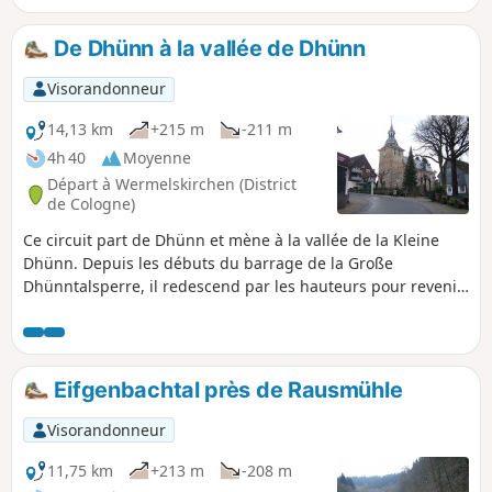
De Dhünn à la vallée de Dhünn
Visorandonneur
14,13 km
+215 m
-211 m
4h 40
Moyenne
Départ à Wermelskirchen (District
de Cologne)
Ce circuit part de Dhünn et mène à la vallée de la Kleine
Dhünn. Depuis les débuts du barrage de la Große
Dhünntalsperre, il redescend par les hauteurs pour revenir
à Dhünn.
Eifgenbachtal près de Rausmühle
Visorandonneur
11,75 km
+213 m
-208 m