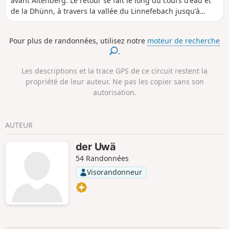
avant Altenberg. Le retour se fait le long du cours d'eau et
de la Dhünn, à travers la vallée du Linnefebach jusqu'à
Dabringhausen. La vallée de l'Eifgenbach est l'une des plus
belles vallées du Bergisches Land.
Pour plus de randonnées, utilisez notre
moteur de recherche
.
Les descriptions et la trace GPS de ce circuit restent la
propriété de leur auteur. Ne pas les copier sans son
autorisation.
AUTEUR
der Uwä
54 Randonnées
Visorandonneur