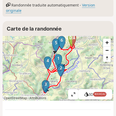
Randonnée traduite automatiquement -
Version
originale
Carte de la randonnée
6
5
1
4
2
3
3D
NOUVEAU
A
OpenStreetMap -
Attributions
ff
i
c