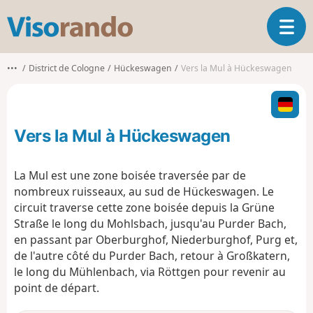
V
O
i
u
s
v
o
•••
District de Cologne
Hückeswagen
Vers la Mul à Hückeswagen
r
r
i
a
r
n
l
d
Vers la Mul à Hückeswagen
a
o
n
a
La Mul est une zone boisée traversée par de
v
nombreux ruisseaux, au sud de Hückeswagen. Le
i
circuit traverse cette zone boisée depuis la Grüne
g
Straße le long du Mohlsbach, jusqu'au Purder Bach,
a
t
en passant par Oberburghof, Niederburghof, Purg et,
i
de l'autre côté du Purder Bach, retour à Großkatern,
o
le long du Mühlenbach, via Röttgen pour revenir au
n
point de départ.