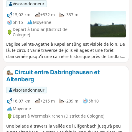
barrage de Panzertalsperre. De là, passez par Kleebach
Visorandonneur
pour revenir au point de départ.
15,02 km
+332 m
-337 m
5h 15
Moyenne
Départ à Lindlar (District de
Cologne)
L'église Sainte-Agathe à Kapellensüng est visible de loin. De
là, le circuit varié traverse de jolis villages et une forêt
clairsemée jusqu'à une carrière historique près de Lindlar.
Sur le chemin du retour, dans les prairies avant Hartegasse,
un « effet spécial » nous attend : la tour Sainte-Agathe
Circuit entre Dabringhausen et
semble s'élever au-dessus de la prairie.
Altenberg
Visorandonneur
16,07 km
+215 m
-209 m
5h 10
Moyenne
Départ à Wermelskirchen (District de Cologne)
Une balade à travers la vallée de l'Eifgenbach jusqu'à peu