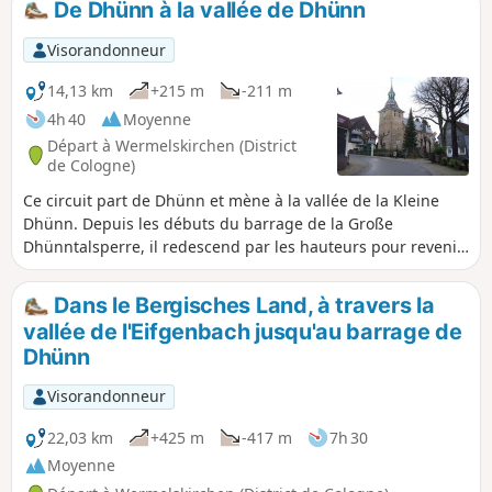
De Dhünn à la vallée de Dhünn
Visorandonneur
14,13 km
+215 m
-211 m
4h 40
Moyenne
Départ à Wermelskirchen (District
de Cologne)
Ce circuit part de Dhünn et mène à la vallée de la Kleine
Dhünn. Depuis les débuts du barrage de la Große
Dhünntalsperre, il redescend par les hauteurs pour revenir
à Dhünn.
Dans le Bergisches Land, à travers la
vallée de l'Eifgenbach jusqu'au barrage de
Dhünn
Visorandonneur
22,03 km
+425 m
-417 m
7h 30
Moyenne