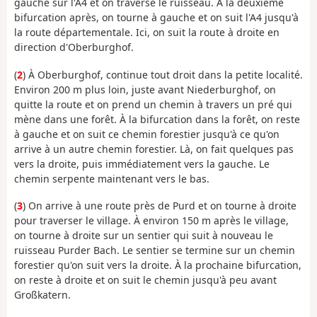
gauche sur l'A4 et on traverse le ruisseau. À la deuxième
bifurcation après, on tourne à gauche et on suit l'A4 jusqu'à
la route départementale. Ici, on suit la route à droite en
direction d'Oberburghof.
(
2
) À Oberburghof, continue tout droit dans la petite localité.
Environ 200 m plus loin, juste avant Niederburghof, on
quitte la route et on prend un chemin à travers un pré qui
mène dans une forêt. À la bifurcation dans la forêt, on reste
à gauche et on suit ce chemin forestier jusqu'à ce qu'on
arrive à un autre chemin forestier. Là, on fait quelques pas
vers la droite, puis immédiatement vers la gauche. Le
chemin serpente maintenant vers le bas.
(
3
) On arrive à une route près de Purd et on tourne à droite
pour traverser le village. À environ 150 m après le village,
on tourne à droite sur un sentier qui suit à nouveau le
ruisseau Purder Bach. Le sentier se termine sur un chemin
forestier qu'on suit vers la droite. À la prochaine bifurcation,
on reste à droite et on suit le chemin jusqu'à peu avant
Großkatern.