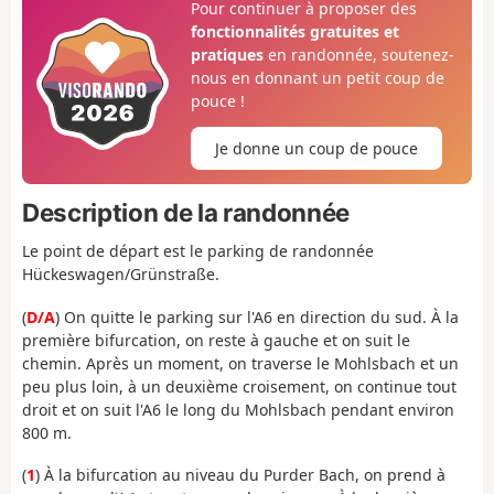
Pour continuer à proposer des
fonctionnalités gratuites et
pratiques
en randonnée, soutenez-
nous en donnant un petit coup de
pouce !
Je donne un coup de pouce
Description de la randonnée
Le point de départ est le parking de randonnée
Hückeswagen/Grünstraße.
(
D/A
) On quitte le parking sur l'A6 en direction du sud. À la
première bifurcation, on reste à gauche et on suit le
chemin. Après un moment, on traverse le Mohlsbach et un
peu plus loin, à un deuxième croisement, on continue tout
droit et on suit l'A6 le long du Mohlsbach pendant environ
800 m.
(
1
) À la bifurcation au niveau du Purder Bach, on prend à