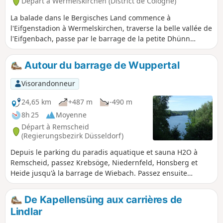
Départ à Wermelskirchen (District de Cologne)
La balade dans le Bergisches Land commence à
l'Eifgenstadion à Wermelskirchen, traverse la belle vallée de
l'Eifgenbach, passe par le barrage de la petite Dhünn
jusqu'au barrage de la Große Dhünn, puis revient par
Großrostringhausen, Oberpilghausen, passe par Dhünn et
Autour du barrage de Wuppertal
revient au point de départ.
Visorandonneur
24,65 km
+487 m
-490 m
8h 25
Moyenne
Départ à Remscheid
(Regierungsbezirk Düsseldorf)
Depuis le parking du paradis aquatique et sauna H2O à
Remscheid, passez Krebsöge, Niedernfeld, Honsberg et
Heide jusqu'à la barrage de Wiebach. Passez ensuite
Mastberg en direction de Hückeswagen et, avant cela,
empruntez le Wupperweg pour traverser le barrage de
De Kapellensüng aux carrières de
Wuppertal. Traversez Engelshagen et Forsten en direction
Lindlar
de Hangberger Mühle, puis Dörpholz avant d'arriver au