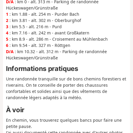
D/A
: km 0 - alt. 313 m - Parking de randonnée
Hückeswagen/Grünstraße
1
: km 1.88 - alt. 254 m - Purder Bach
2
: km 3.81 - alt. 302 m - Oberburghof
3
: km 5.5 - alt. 216 m - Purd
4
: km 7.16 - alt. 242 m - avant Großkatern
5
: km 8.9 - alt. 286 m - Croisement au Mühlenbach
6
: km 9.54 - alt. 327 m - Röttgen
D/A
: km 10.32 - alt. 312 m - Parking de randonnée
Hückeswagen/Grünstraße
Informations pratiques
Une randonnée tranquille sur de bons chemins forestiers et
riverains. On te conseille de porter des chaussures
confortables et solides ainsi que des vêtements de
randonnée légers adaptés à la météo.
À voir
En chemin, vous trouverez quelques bancs pour faire une
petite pause.
J'ai aussi documenté cette randonnée avec d'autres photos