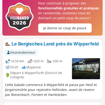
ses constructions clairsemées avec des maisons à
Pour continuer à proposer des
colombages recouvertes de schiste. Les trois barrages et
fonctionnalités gratuites et pratiques
l'étang du moulin Wasserfuhr sont reliés entre eux par un
en randonnée, soutenez-nous en
système de galeries et forment ensemble le « Bever-Block ».
donnant un petit coup de pouce !
Celui-ci sert à contrôler et à acheminer l'excédent d'eau vers
la Wupper en fonction des besoins.
Je donne un coup de pouce
Le Bergisches Land près de Wipperfeld
Visorandonneur
14,59 km
+329 m
-330 m
5h 05
Moyenne
Départ à Wipperfürth (District de
Cologne)
Cette balade commence à Wipperfeld et passe par Heid et
Jörgensmühle pour rejoindre Hollinden, avant de revenir
par Biesenbach, Forsten et Hamböcken.