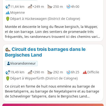
11,64 km
+249 m
-250 m
4h 00
Moyenne
Départ à Hückeswagen (District de Cologne)
Montée et descente le long du fleuve bergisch, la Wupper,
et de son barrage. Loin des sentiers de promenade très
fréquentés, les randonneurs trouvent ici des chemins variés
et idylliques. Il y a des chemins confortables le long de la
rive et dans la forêt, ainsi que des sentiers étroits et parfois
Circuit des trois barrages dans le
escarpés. Les montées et les descentes demandent un peu
Bergisches Land
de condition physique. Avant ou après la randonnée, ne
manquez pas de faire un tour dans le centre historique de
Visorandonneur
Hückeswagen avec ses maisons en ardoise et à colombages
typiques de la région bergische Land et son imposant
19,49 km
+290 m
-292 m
6h 25
Difficile
château comtal.
Départ à Wipperfürth (District de Cologne)
Ce circuit en forme de huit nous emmène au barrage de
Bevertalsperre, au barrage de Neyetalsperre et au barrage
de Schevelinger Talsperre, dans le Bergisches Land
légèrement vallonné. Le Bergisches Land se caractérise par