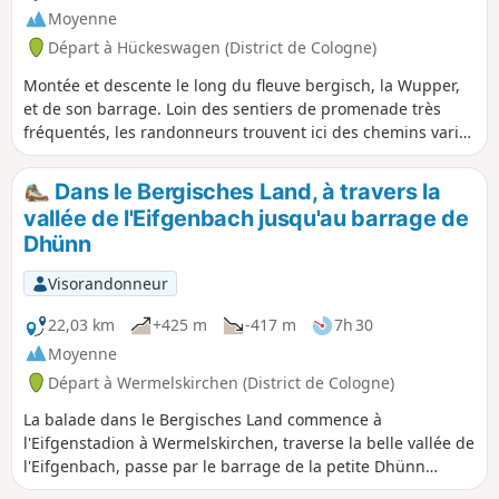
Moyenne
Départ à Hückeswagen (District de Cologne)
Montée et descente le long du fleuve bergisch, la Wupper,
et de son barrage. Loin des sentiers de promenade très
fréquentés, les randonneurs trouvent ici des chemins variés
et idylliques. Il y a des chemins confortables le long de la
rive et dans la forêt, ainsi que des sentiers étroits et parfois
Dans le Bergisches Land, à travers la
escarpés. Les montées et les descentes demandent un peu
vallée de l'Eifgenbach jusqu'au barrage de
de condition physique. Avant ou après la randonnée, ne
Dhünn
manquez pas de faire un tour dans le centre historique de
Hückeswagen avec ses maisons en ardoise et à colombages
Visorandonneur
typiques de la région bergische Land et son imposant
château comtal.
22,03 km
+425 m
-417 m
7h 30
Moyenne
Départ à Wermelskirchen (District de Cologne)
La balade dans le Bergisches Land commence à
l'Eifgenstadion à Wermelskirchen, traverse la belle vallée de
l'Eifgenbach, passe par le barrage de la petite Dhünn
jusqu'au barrage de la Große Dhünn, puis revient par