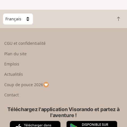
n
g
C
r
R
h
a
e
o
n
t
i
d
o
s
CGU et confidentialité
u
i
r
s
Plan du site
e
s
n
e
Emplois
h
z
Actualités
a
u
u
n
Coup de pouce 2026
t
p
a
Contact
y
s
Téléchargez l'application Visorando et partez à
l'aventure !
A
G