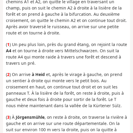
chemins A1 et A2, on quitte le village en traversant un
champ, puis on suit le chemin A2 à droite à la lisière de la
forêt et on prend à gauche à la bifurcation. Au deuxième
croisement, on quitte le chemin A2 et on continue tout droit.
Après avoir traversé le ruisseau, on arrive sur une petite
route et on tourne à droite.
(
1
) Un peu plus loin, près du grand étang, on rejoint la route
A4
et on tourne à droite vers Mittelschwarzen. On suit la
route A4 qui monte raide à travers une forêt et descend à
travers un pré.
(
2
) On arrive
à Heid
et, après le virage à gauche, on prend
un sentier à droite qui monte vers le petit bois. Au
croisement en haut, on continue tout droit et on suit les
panneaux T. À la lisière de la forêt, on reste à droite, puis à
gauche et deux fois à droite pour sortir de la forêt. Le T
nous mène maintenant dans la vallée de la Kürtener Sülz.
(
3
) À
Jörgensmühle
, on reste à droite, on traverse la rivière à
gauche et on arrive sur une route départementale. On la
suit sur environ 100 m vers la droite, puis on la quitte à