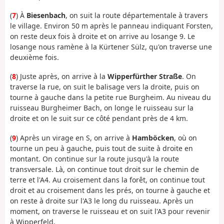
(
7
) À
Biesenbach
, on suit la route départementale à travers
le village. Environ 50 m après le panneau indiquant Forsten,
on reste deux fois à droite et on arrive au losange 9. Le
losange nous ramène à la Kürtener Sülz, qu'on traverse une
deuxième fois.
(
8
) Juste après, on arrive à la
Wipperfürther Straße
. On
traverse la rue, on suit le balisage vers la droite, puis on
tourne à gauche dans la petite rue Burgheim. Au niveau du
ruisseau Burgheimer Bach, on longe le ruisseau sur la
droite et on le suit sur ce côté pendant près de 4 km.
(
9
) Après un virage en S, on arrive à
Hamböcken
, où on
tourne un peu à gauche, puis tout de suite à droite en
montant. On continue sur la route jusqu'à la route
transversale. Là, on continue tout droit sur le chemin de
terre et l'A4. Au croisement dans la forêt, on continue tout
droit et au croisement dans les prés, on tourne à gauche et
on reste à droite sur l'A3 le long du ruisseau. Après un
moment, on traverse le ruisseau et on suit l'A3 pour revenir
à Wipperfeld.