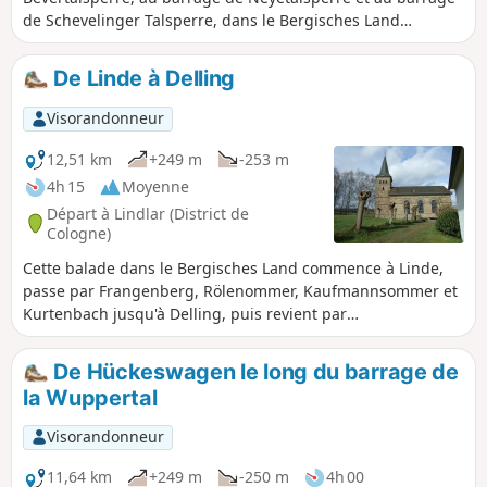
de Schevelinger Talsperre, dans le Bergisches Land
légèrement vallonné. Le Bergisches Land se caractérise par
ses constructions clairsemées avec des maisons à
De Linde à Delling
colombages recouvertes de schiste. Les trois barrages et
l'étang du moulin Wasserfuhr sont reliés entre eux par un
Visorandonneur
système de galeries et forment ensemble le « Bever-Block ».
Celui-ci sert à contrôler et à acheminer l'excédent d'eau vers
12,51 km
+249 m
-253 m
la Wupper en fonction des besoins.
4h 15
Moyenne
Départ à Lindlar (District de
Cologne)
Cette balade dans le Bergisches Land commence à Linde,
passe par Frangenberg, Rölenommer, Kaufmannsommer et
Kurtenbach jusqu'à Delling, puis revient par
Schultheismühle, Olpermühle, Kohlgrube, Bosbach et
Müllersommer jusqu'à Linde.
De Hückeswagen le long du barrage de
la Wuppertal
Visorandonneur
11,64 km
+249 m
-250 m
4h 00