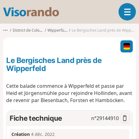
V
O
i
u
s
v
o
•••
District de Cologne
Wipperfürth
Le Bergisches Land près de Wipperfeld
r
r
i
a
r
n
l
d
Le Bergisches Land près de
a
o
n
Wipperfeld
a
v
Cette balade commence à Wipperfeld et passe par
i
Heid et Jörgensmühle pour rejoindre Hollinden, avant
g
a
de revenir par Biesenbach, Forsten et Hamböcken.
t
i
Fiche technique
n°
29144910
o
n
Création
4 déc. 2022