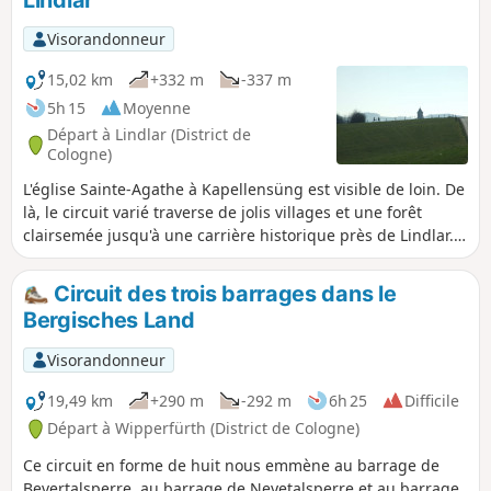
Visorandonneur
15,02 km
+332 m
-337 m
5h 15
Moyenne
Départ à Lindlar (District de
Cologne)
L'église Sainte-Agathe à Kapellensüng est visible de loin. De
là, le circuit varié traverse de jolis villages et une forêt
clairsemée jusqu'à une carrière historique près de Lindlar.
Sur le chemin du retour, dans les prairies avant Hartegasse,
un « effet spécial » nous attend : la tour Sainte-Agathe
Circuit des trois barrages dans le
semble s'élever au-dessus de la prairie.
Bergisches Land
Visorandonneur
19,49 km
+290 m
-292 m
6h 25
Difficile
Départ à Wipperfürth (District de Cologne)
Ce circuit en forme de huit nous emmène au barrage de
Bevertalsperre, au barrage de Neyetalsperre et au barrage