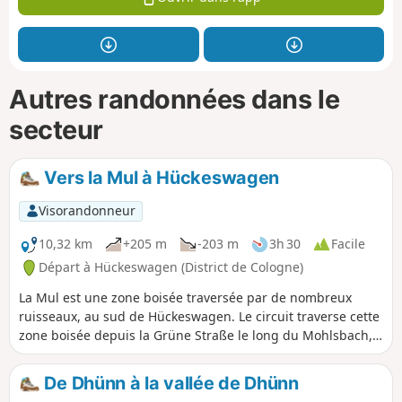
Autres randonnées dans le
secteur
Vers la Mul à Hückeswagen
Visorandonneur
10,32 km
+205 m
-203 m
3h 30
Facile
Départ à Hückeswagen (District de Cologne)
La Mul est une zone boisée traversée par de nombreux
ruisseaux, au sud de Hückeswagen. Le circuit traverse cette
zone boisée depuis la Grüne Straße le long du Mohlsbach,
jusqu'au Purder Bach, en passant par Oberburghof,
Niederburghof, Purg et, de l'autre côté du Purder Bach,
De Dhünn à la vallée de Dhünn
retour à Großkatern, le long du Mühlenbach, via Röttgen