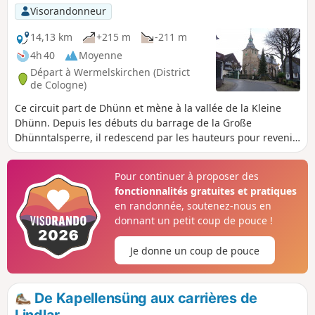
pour revenir au point de départ.
Visorandonneur
14,13 km
+215 m
-211 m
4h 40
Moyenne
Départ à Wermelskirchen (District
de Cologne)
Ce circuit part de Dhünn et mène à la vallée de la Kleine
Dhünn. Depuis les débuts du barrage de la Große
Dhünntalsperre, il redescend par les hauteurs pour revenir
à Dhünn.
Pour continuer à proposer des
fonctionnalités gratuites et pratiques
en randonnée, soutenez-nous en
donnant un petit coup de pouce !
Je donne un coup de pouce
De Kapellensüng aux carrières de
Lindlar