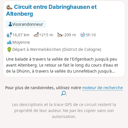
Großrostringhausen, Oberpilghausen, passe par Dhünn et
Circuit entre Dabringhausen et
revient au point de départ.
Altenberg
Visorandonneur
16,07 km
+215 m
-209 m
5h 10
Moyenne
Départ à Wermelskirchen (District de Cologne)
Une balade à travers la vallée de l'Eifgenbach jusqu'à peu
avant Altenberg. Le retour se fait le long du cours d'eau et
de la Dhünn, à travers la vallée du Linnefebach jusqu'à
Dabringhausen. La vallée de l'Eifgenbach est l'une des plus
belles vallées du Bergisches Land.
Pour plus de randonnées, utilisez notre
moteur de recherche
.
Les descriptions et la trace GPS de ce circuit restent la
propriété de leur auteur. Ne pas les copier sans son
autorisation.