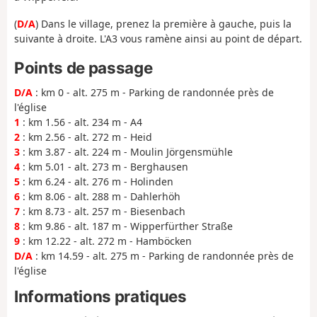
(
D/A
) Dans le village, prenez la première à gauche, puis la
suivante à droite. L'A3 vous ramène ainsi au point de départ.
Points de passage
D/A
: km 0 - alt. 275 m - Parking de randonnée près de
l'église
1
: km 1.56 - alt. 234 m - A4
2
: km 2.56 - alt. 272 m - Heid
3
: km 3.87 - alt. 224 m - Moulin Jörgensmühle
4
: km 5.01 - alt. 273 m - Berghausen
5
: km 6.24 - alt. 276 m - Holinden
6
: km 8.06 - alt. 288 m - Dahlerhöh
7
: km 8.73 - alt. 257 m - Biesenbach
8
: km 9.86 - alt. 187 m - Wipperfürther Straße
9
: km 12.22 - alt. 272 m - Hamböcken
D/A
: km 14.59 - alt. 275 m - Parking de randonnée près de
l'église
Informations pratiques