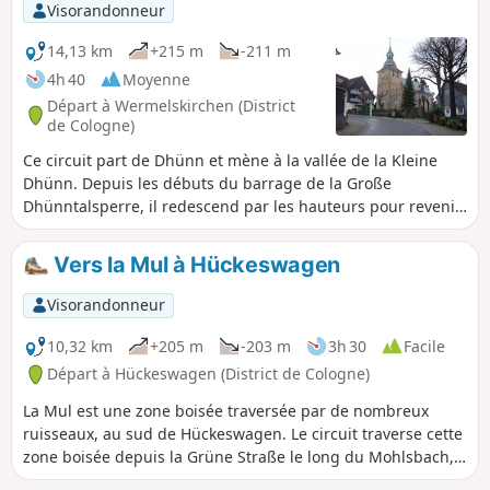
Visorandonneur
14,13 km
+215 m
-211 m
4h 40
Moyenne
Départ à Wermelskirchen (District
de Cologne)
Ce circuit part de Dhünn et mène à la vallée de la Kleine
Dhünn. Depuis les débuts du barrage de la Große
Dhünntalsperre, il redescend par les hauteurs pour revenir
à Dhünn.
Vers la Mul à Hückeswagen
Visorandonneur
10,32 km
+205 m
-203 m
3h 30
Facile
Départ à Hückeswagen (District de Cologne)
La Mul est une zone boisée traversée par de nombreux
ruisseaux, au sud de Hückeswagen. Le circuit traverse cette
zone boisée depuis la Grüne Straße le long du Mohlsbach,
jusqu'au Purder Bach, en passant par Oberburghof,