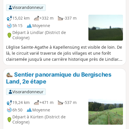
Visorandonneur
15,02 km
+332 m
-337 m
5h 15
Moyenne
Départ à Lindlar (District de
Cologne)
L'église Sainte-Agathe à Kapellensüng est visible de loin. De
là, le circuit varié traverse de jolis villages et une forêt
clairsemée jusqu'à une carrière historique près de Lindlar.
Sur le chemin du retour, dans les prairies avant Hartegasse,
un « effet spécial » nous attend : la tour Sainte-Agathe
Sentier panoramique du Bergisches
semble s'élever au-dessus de la prairie.
Land, 2e étape
Visorandonneur
19,24 km
+471 m
-537 m
6h 50
Moyenne
Départ à Kürten (District de
Cologne)