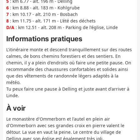
5
: km 6.77 - alt. 196 m - Delling
6
: km 8.88 - alt. 183 m - Kohlgrube
7
: km 10.17 - alt. 210 m - Bosbach
8
: km 11.75 - alt. 171 m - L'été des déchets
D/A
: km 12.51 - alt. 208 m - Parking de l'église, Linde
Informations pratiques
L'itinéraire monte et descend tranquillement sur des routes
calmes, de bons chemins forestiers et des sentiers. En
chemin, il y a plein d'endroits où faire une petite pause. On
recommande des chaussures confortables et solides ainsi
que des vêtements de randonnée légers adaptés à la
météo.
Tu peux faire une pause à Delling et juste avant d'arriver à
Linde.
À voir
Le monastère d'Ommerborn et l'autel en plein air
d'Ommerborn avec ses grandes croix en pierre valent le
détour. La vue en vaut la peine. Le centre du village de
Delling avec son église est également très joli.