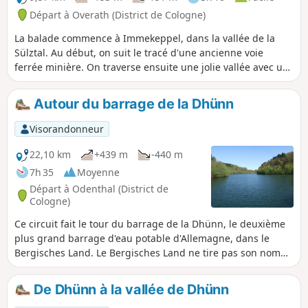
Départ à Overath (District de Cologne)
La balade commence à Immekeppel, dans la vallée de la
Sülztal. Au début, on suit le tracé d'une ancienne voie
ferrée minière. On traverse ensuite une jolie vallée avec un
ruisseau, passe par Dresherscheid, puis Wildphal et
Oberkühlheim. On repasse ensuite par Obersteeg pour
Autour du barrage de la Dhünn
revenir au point de départ.
Visorandonneur
22,10 km
+439 m
-440 m
7h 35
Moyenne
Départ à Odenthal (District de
Cologne)
Ce circuit fait le tour du barrage de la Dhünn, le deuxième
plus grand barrage d'eau potable d'Allemagne, dans le
Bergisches Land. Le Bergisches Land ne tire pas son nom
de la forme de son paysage, comme on pourrait le penser,
mais de ses anciens souverains, les ducs de Berg.
De Dhünn à la vallée de Dhünn