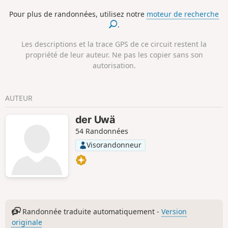
Niederburghof, Purg et, de l'autre côté du Purder Bach,
Pour plus de randonnées, utilisez notre
moteur de recherche
retour à Großkatern, le long du Mühlenbach, via Röttgen
.
pour revenir au point de départ.
Les descriptions et la trace GPS de ce circuit restent la
propriété de leur auteur. Ne pas les copier sans son
autorisation.
AUTEUR
der Uwä
54 Randonnées
Visorandonneur
Randonnée traduite automatiquement -
Version
originale