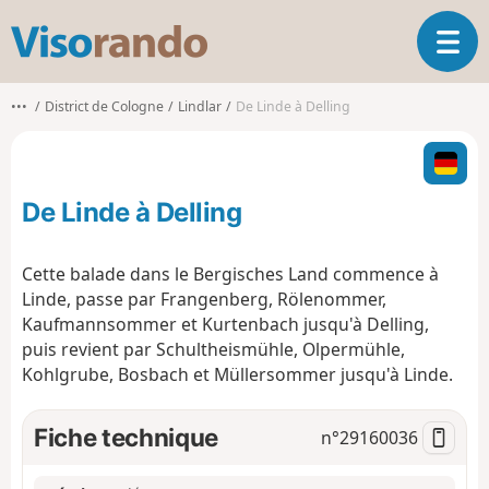
V
O
i
u
s
v
o
•••
District de Cologne
Lindlar
De Linde à Delling
r
r
i
a
r
n
l
d
De Linde à Delling
a
o
n
a
Cette balade dans le Bergisches Land commence à
v
Linde, passe par Frangenberg, Rölenommer,
i
Kaufmannsommer et Kurtenbach jusqu'à Delling,
g
puis revient par Schultheismühle, Olpermühle,
a
t
Kohlgrube, Bosbach et Müllersommer jusqu'à Linde.
i
o
Fiche technique
n°
29160036
n