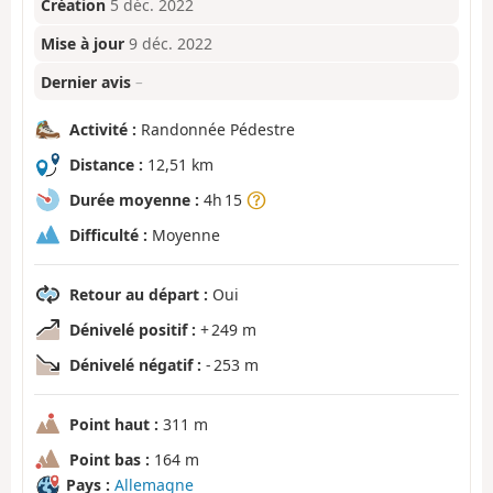
Création
5 déc. 2022
Mise à jour
9 déc. 2022
Dernier avis
–
Activité :
Randonnée Pédestre
Distance :
12,51 km
Durée moyenne :
4h 15
Difficulté :
Moyenne
Retour au départ :
Oui
Dénivelé positif :
+ 249 m
Dénivelé négatif :
- 253 m
Point haut :
311 m
Point bas :
164 m
Pays :
Allemagne