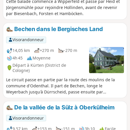
Cette balade commence à Wipperfeld et passe par Heid et
Jörgensmühle pour rejoindre Hollinden, avant de revenir
par Biesenbach, Forsten et Hamböcken.
Bechen dans le Bergisches Land
Visorandonneur
14,05 km
+270 m
-270 m
4h 45
Moyenne
Départ à Kürten (District de
Cologne)
Le circuit passe en partie par la route des moulins de la
commune d'Odenthal. Il part de Bechen, longe le
Weyerbach jusqu'à Dürrscheid, passe ensuite par
Trienenhaus et le moulin de Liesenberger, puis revient à
Bechen via Kochsfeld.
De la vallée de la Sülz à Oberkülheim
Visorandonneur
9,57 km
+153 m
-151 m
3h 10
Facile