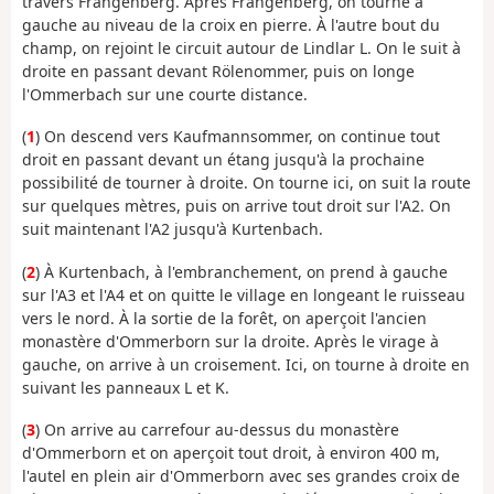
travers Frangenberg. Après Frangenberg, on tourne à
gauche au niveau de la croix en pierre. À l'autre bout du
champ, on rejoint le circuit autour de Lindlar L. On le suit à
droite en passant devant Rölenommer, puis on longe
l'Ommerbach sur une courte distance.
(
1
) On descend vers Kaufmannsommer, on continue tout
droit en passant devant un étang jusqu'à la prochaine
possibilité de tourner à droite. On tourne ici, on suit la route
sur quelques mètres, puis on arrive tout droit sur l'A2. On
suit maintenant l'A2 jusqu'à Kurtenbach.
(
2
) À Kurtenbach, à l'embranchement, on prend à gauche
sur l'A3 et l'A4 et on quitte le village en longeant le ruisseau
vers le nord. À la sortie de la forêt, on aperçoit l'ancien
monastère d'Ommerborn sur la droite. Après le virage à
gauche, on arrive à un croisement. Ici, on tourne à droite en
suivant les panneaux L et K.
(
3
) On arrive au carrefour au-dessus du monastère
d'Ommerborn et on aperçoit tout droit, à environ 400 m,
l'autel en plein air d'Ommerborn avec ses grandes croix de