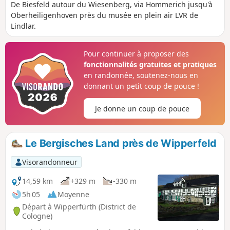
De Biesfeld autour du Wiesenberg, via Hommerich jusqu'à
Oberheiligenhoven près du musée en plein air LVR de
Lindlar.
Pour continuer à proposer des
fonctionnalités gratuites et pratiques
en randonnée, soutenez-nous en
donnant un petit coup de pouce !
Je donne un coup de pouce
Le Bergisches Land près de Wipperfeld
Visorandonneur
14,59 km
+329 m
-330 m
5h 05
Moyenne
Départ à Wipperfürth (District de
Cologne)