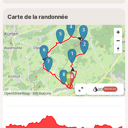
Carte de la randonnée
4
3
5
2
6
1
7
8
3D
NOUVEAU
A
OpenStreetMap -
Attributions
ff
i
c
h
e
r