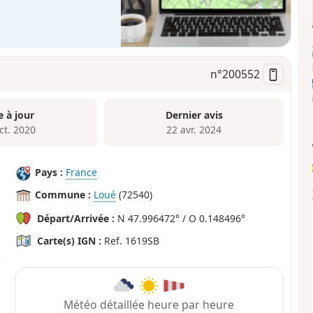
n°
200552
e à jour
Dernier avis
ct. 2020
22 avr. 2024
Pays :
France
Commune :
Loué
(72540)
Départ/Arrivée :
N 47.996472° / O 0.148496°
Carte(s) IGN :
Ref. 1619SB
Météo détaillée heure par heure