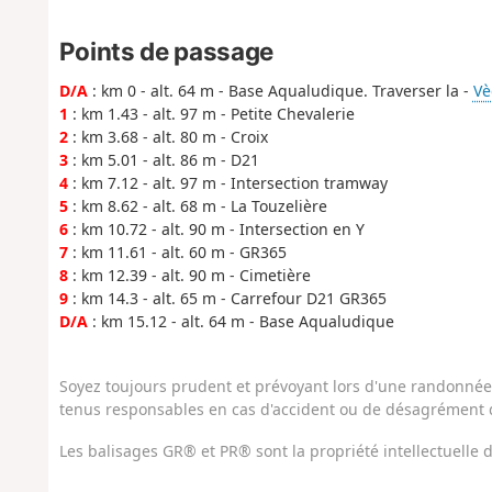
Points de passage
D/A
: km 0 - alt. 64 m - Base Aqualudique. Traverser la -
Vè
1
: km 1.43 - alt. 97 m - Petite Chevalerie
2
: km 3.68 - alt. 80 m - Croix
3
: km 5.01 - alt. 86 m - D21
4
: km 7.12 - alt. 97 m - Intersection tramway
5
: km 8.62 - alt. 68 m - La Touzelière
6
: km 10.72 - alt. 90 m - Intersection en Y
7
: km 11.61 - alt. 60 m - GR365
8
: km 12.39 - alt. 90 m - Cimetière
9
: km 14.3 - alt. 65 m - Carrefour D21 GR365
D/A
: km 15.12 - alt. 64 m - Base Aqualudique
Soyez toujours prudent et prévoyant lors d'une randonnée. 
tenus responsables en cas d'accident ou de désagrément q
Les balisages GR® et PR® sont la propriété intellectuelle