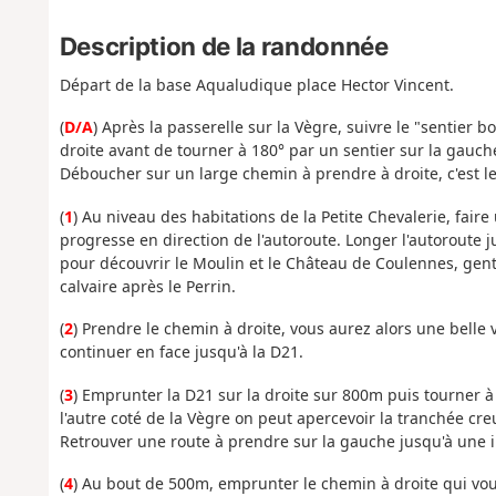
Description de la randonnée
Départ de la base Aqualudique place Hector Vincent.
(
D/A
) Après la passerelle sur la Vègre, suivre le "sentier 
droite avant de tourner à 180° par un sentier sur la gauch
Déboucher sur un large chemin à prendre à droite, c'est l
(
1
) Au niveau des habitations de la Petite Chevalerie, fair
progresse en direction de l'autoroute. Longer l'autoroute j
pour découvrir le Moulin et le Château de Coulennes, gent
calvaire après le Perrin.
(
2
) Prendre le chemin à droite, vous aurez alors une belle 
continuer en face jusqu'à la D21.
(
3
) Emprunter la D21 sur la droite sur 800m puis tourner à
l'autre coté de la Vègre on peut apercevoir la tranchée c
Retrouver une route à prendre sur la gauche jusqu'à une inte
(
4
) Au bout de 500m, emprunter le chemin à droite qui vo