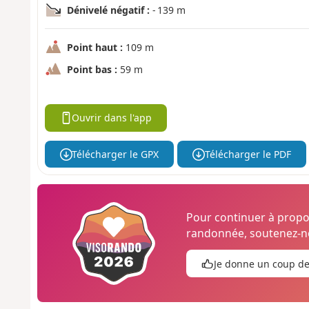
Dénivelé négatif :
- 139 m
Point haut :
109 m
Point bas :
59 m
Ouvrir dans l'app
Télécharger le GPX
Télécharger le PDF
Pour continuer à prop
randonnée, soutenez-no
Je donne un coup d