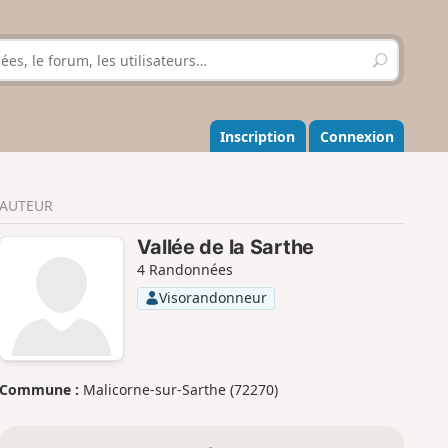
R
e
c
h
e
Inscription
Connexion
r
c
h
AUTEUR
e
r
Vallée de la Sarthe
4 Randonnées
Visorandonneur
Commune :
Malicorne-sur-Sarthe (72270)