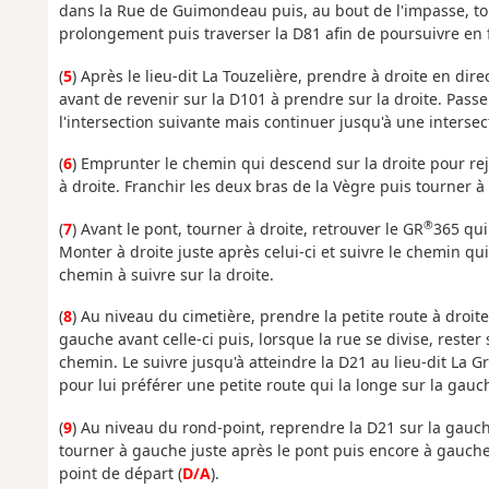
dans la Rue de Guimondeau puis, au bout de l'impasse, to
prolongement puis traverser la D81 afin de poursuivre en 
(
5
) Après le lieu-dit La Touzelière, prendre à droite en dir
avant de revenir sur la D101 à prendre sur la droite. Pass
l'intersection suivante mais continuer jusqu'à une intersect
(
6
) Emprunter le chemin qui descend sur la droite pour rej
à droite. Franchir les deux bras de la Vègre puis tourner à
®
(
7
) Avant le pont, tourner à droite, retrouver le GR
365 qui
Monter à droite juste après celui-ci et suivre le chemin qu
chemin à suivre sur la droite.
(
8
) Au niveau du cimetière, prendre la petite route à droi
gauche avant celle-ci puis, lorsque la rue se divise, rest
chemin. Le suivre jusqu'à atteindre la D21 au lieu-dit La 
pour lui préférer une petite route qui la longe sur la gauc
(
9
) Au niveau du rond-point, reprendre la D21 sur la gauche
tourner à gauche juste après le pont puis encore à gauche
point de départ (
D/A
).