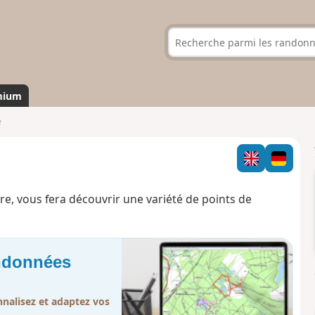
mium
e
gre, vous fera découvrir une variété de points de
andonnées
nalisez et adaptez vos