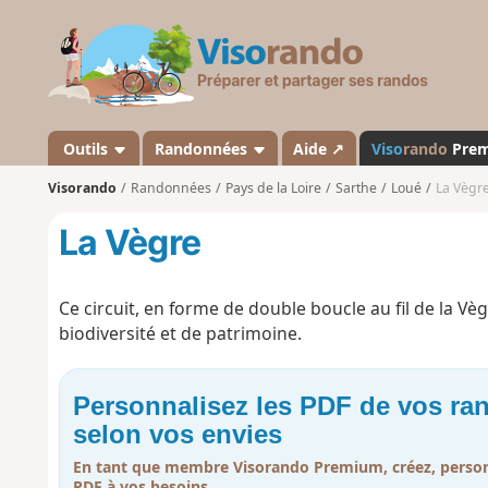
V
i
s
o
r
a
Outils
Randonnées
Aide ↗
Viso
rando
Pre
n
Visorando
Randonnées
Pays de la Loire
Sarthe
Loué
La Vègr
d
o
La Vègre
Ce circuit, en forme de double boucle au fil de la Vè
biodiversité et de patrimoine.
Personnalisez les PDF de vos r
selon vos envies
En tant que membre Visorando Premium, créez, person
PDF à vos besoins