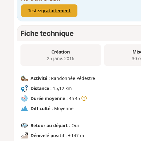
Testez
gratuitement
Fiche technique
Création
Mis
25 janv. 2016
30 o
Activité :
Randonnée Pédestre
Distance :
15,12 km
Durée moyenne :
4h 45
Difficulté :
Moyenne
Retour au départ :
Oui
Dénivelé positif :
+ 147 m