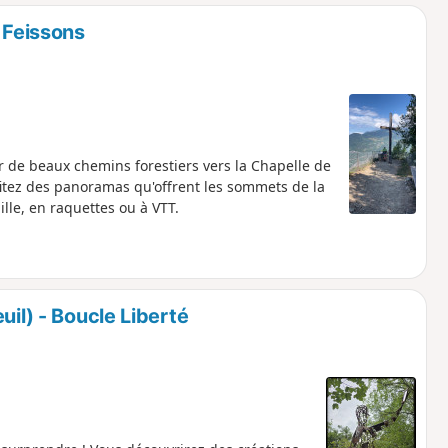
o
a
 Feissons
i
m
p
ar de beaux chemins forestiers vers la Chapelle de
fitez des panoramas qu'offrent les sommets de la
lle, en raquettes ou à VTT.
uil) - Boucle Liberté