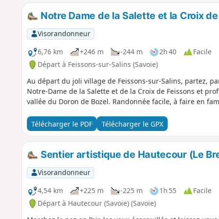
Notre Dame de la Salette et la Croix de
Visorandonneur
6,76 km
+246 m
-244 m
2h 40
Facile
Départ à Feissons-sur-Salins (Savoie)
Au départ du joli village de Feissons-sur-Salins, partez, p
Notre-Dame de la Salette et de la Croix de Feissons et pro
vallée du Doron de Bozel. Randonnée facile, à faire en fami
Télécharger le PDF
Télécharger le GPX
Sentier artistique de Hautecour (Le Bre
Visorandonneur
4,54 km
+225 m
-225 m
1h 55
Facile
Départ à Hautecour (Savoie) (Savoie)