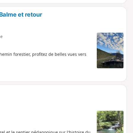
Balme et retour
e
emin forestier, profitez de belles vues vers
el et le sentier pédagogique sur l'histoire du