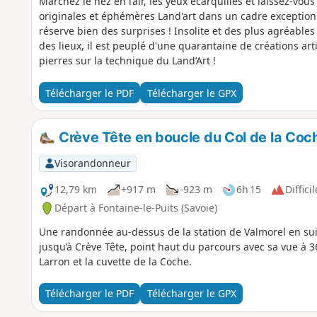
Marchez le nez en l’air, les yeux écarquillés et laissez-vo
originales et éphémères Land'art dans un cadre exceptionne
réserve bien des surprises ! Insolite et des plus agréables 
des lieux, il est peuplé d'une quarantaine de créations arti
pierres sur la technique du Land’Art !
Télécharger le PDF
Télécharger le GPX
Crève Tête en boucle du Col de la Coc
Visorandonneur
12,79 km
+917 m
-923 m
6h 15
Difficil
Départ à Fontaine-le-Puits (Savoie)
Une randonnée au-dessus de la station de Valmorel en suiv
jusqu’à Crève Tête, point haut du parcours avec sa vue à 3
Larron et la cuvette de la Coche.
Télécharger le PDF
Télécharger le GPX