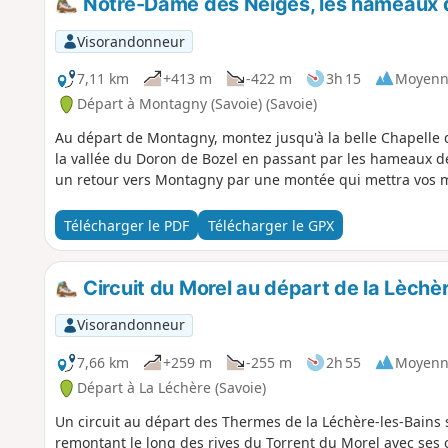
Notre-Dame des Neiges, les hameaux du
Visorandonneur
7,11 km
+413 m
-422 m
3h 15
Moyenn
Départ à Montagny (Savoie) (Savoie)
Au départ de Montagny, montez jusqu'à la belle Chapell
la vallée du Doron de Bozel en passant par les hameaux de
un retour vers Montagny par une montée qui mettra vos m
Télécharger le PDF
Télécharger le GPX
Circuit du Morel au départ de la Lèchè
Visorandonneur
7,66 km
+259 m
-255 m
2h 55
Moyenn
Départ à La Léchère (Savoie)
Un circuit au départ des Thermes de la Léchère-les-Bains s
remontant le long des rives du Torrent du Morel avec ses c