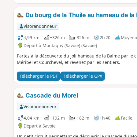
Du bourg de la Thuile au hameau de la 
Visorandonneur
4,99 km
+326 m
-326 m
2h 20
Moyenn
Départ à Montagny (Savoie) (Savoie)
Partez à la découverte du joli hameau de la Balme par le ch
Méribel et Courchevel, et revenez par les sentiers.
Télécharger le PDF
Télécharger le GPX
Cascade du Morel
Visorandonneur
4,04 km
+192 m
-182 m
1h 40
Facile
Départ à Savoie
Un petit circuit permettant de découvrir la Cascade du Mor