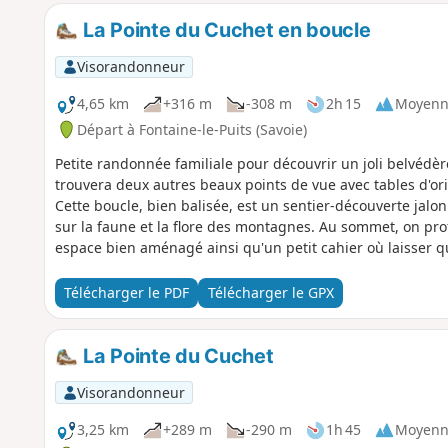
La Pointe du Cuchet en boucle
Visorandonneur
4,65 km
+316 m
-308 m
2h 15
Moyenn
Départ à Fontaine-le-Puits (Savoie)
Petite randonnée familiale pour découvrir un joli belvédèr
trouvera deux autres beaux points de vue avec tables d'ori
Cette boucle, bien balisée, est un sentier-découverte jal
sur la faune et la flore des montagnes. Au sommet, on prof
espace bien aménagé ainsi qu'un petit cahier où laisser 
Télécharger le PDF
Télécharger le GPX
La Pointe du Cuchet
Visorandonneur
3,25 km
+289 m
-290 m
1h 45
Moyenn