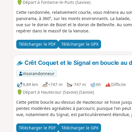
Départ à Fontaine-le-Puits (Savoie)
Cette randonnée, relativement courte, vous mènera au so
panorama, à 360°, sur les monts environnants. La balade, 
vue sur le doron de Bozel et le doron de Belleville. Au so
repérer dans le massif de la Vanoise.
Télécharger le PDF
Télécharger le GPX
Crêt Coquet et le Signal en boucle au
Visorandonneur
9,89 km
+747 m
-747 m
6h
Difficile
Départ à Hautecour (Savoie) (Savoie)
Cette petite boucle au-dessus de Hautecour se hisse jusqu
pentes modérées agréables à parcourir, puisque l'on peut y
vue, notamment du Signal, est particulièrement étendue, 
Télécharger le PDF
Télécharger le GPX