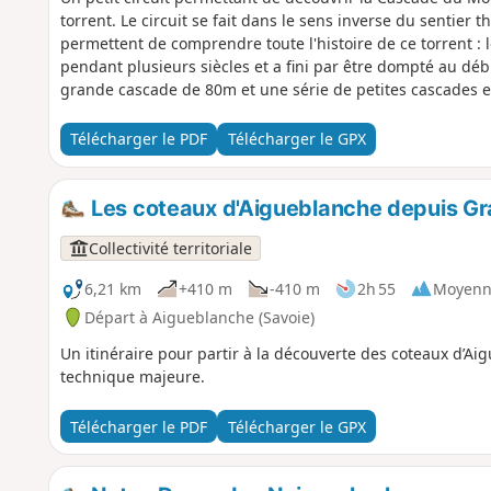
torrent. Le circuit se fait dans le sens inverse du sentier
permettent de comprendre toute l'histoire de ce torrent : 
pendant plusieurs siècles et a fini par être dompté au dé
grande cascade de 80m et une série de petites cascades e
Télécharger le PDF
Télécharger le GPX
Les coteaux d'Aigueblanche depuis G
Collectivité territoriale
6,21 km
+410 m
-410 m
2h 55
Moyenn
Départ à Aigueblanche (Savoie)
Un itinéraire pour partir à la découverte des coteaux d’Aigu
technique majeure.
Télécharger le PDF
Télécharger le GPX