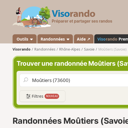
V
i
s
o
r
a
Outils
Randonnées
Aide ↗
Viso
rando
Pre
n
Visorando
Randonnées
Rhône-Alpes
Savoie
Moûtiers (Savoie)
d
o
Trouver une randonnée Moûtiers (Sa
Filtres
NOUVEAU
Randonnées Moûtiers (Savoi