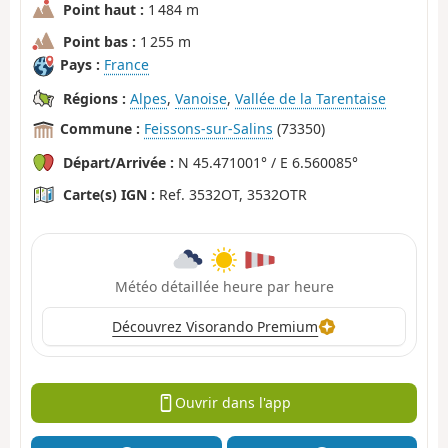
Point haut :
1 484 m
Point bas :
1 255 m
Pays :
France
Régions :
Alpes
,
Vanoise
,
Vallée de la Tarentaise
Commune :
Feissons-sur-Salins
(73350)
Départ/Arrivée :
N 45.471001° / E 6.560085°
Carte(s) IGN :
Ref. 3532OT, 3532OTR
Météo détaillée heure par heure
Découvrez Visorando Premium
Ouvrir dans l'app