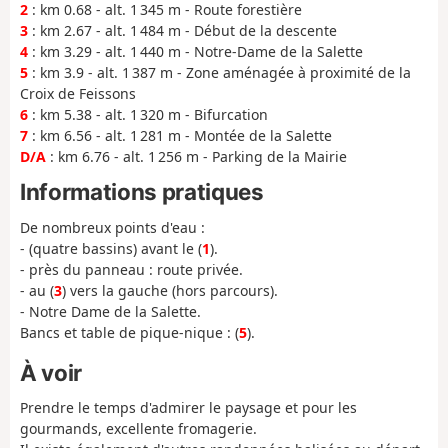
2
: km 0.68 - alt. 1 345 m - Route forestière
3
: km 2.67 - alt. 1 484 m - Début de la descente
4
: km 3.29 - alt. 1 440 m - Notre-Dame de la Salette
5
: km 3.9 - alt. 1 387 m - Zone aménagée à proximité de la
Croix de Feissons
6
: km 5.38 - alt. 1 320 m - Bifurcation
7
: km 6.56 - alt. 1 281 m - Montée de la Salette
D/A
: km 6.76 - alt. 1 256 m - Parking de la Mairie
Informations pratiques
De nombreux points d'eau :
- (quatre bassins) avant le (
1
).
- près du panneau : route privée.
- au (
3
) vers la gauche (hors parcours).
- Notre Dame de la Salette.
Bancs et table de pique-nique : (
5
).
À voir
Prendre le temps d'admirer le paysage et pour les
gourmands, excellente fromagerie.