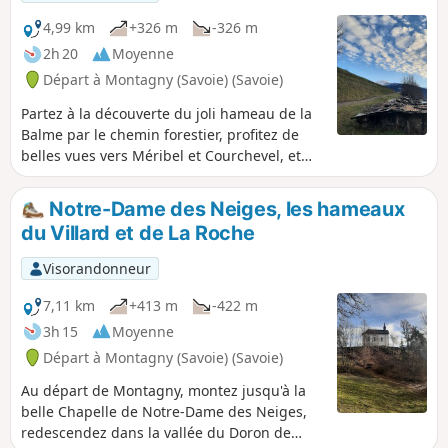
4,99 km
+326 m
-326 m
2h 20
Moyenne
Départ à Montagny (Savoie) (Savoie)
Partez à la découverte du joli hameau de la
Balme par le chemin forestier, profitez de
belles vues vers Méribel et Courchevel, et
revenez par les sentiers.
Notre-Dame des Neiges, les hameaux
du Villard et de La Roche
Visorandonneur
7,11 km
+413 m
-422 m
3h 15
Moyenne
Départ à Montagny (Savoie) (Savoie)
Au départ de Montagny, montez jusqu'à la
belle Chapelle de Notre-Dame des Neiges,
redescendez dans la vallée du Doron de