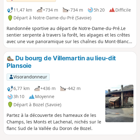
11,47 km
+734 m
-734 m
5h 20
Difficile
Départ à Notre-Dame-du-Pré (Savoie)
Randonnée sportive au départ de Notre-Dame-du-Pré.Le
sentier serpente à travers la forêt, les alpages et les crêtes
avec une vue panoramique sur les chaînes du Mont-Blanc
et des Écrins. Le sommet du Mont Jovet culmine à 2558 m
d'altitude et offre une vue incroyable à 360°. Vous pourrez
Du bourg de Villemartin au lieu-dit
faire une halte au Refuge du Mont Jovet et son restaurant.
Plansoie
Visorandonneur
6,77 km
+436 m
-442 m
3h 10
Moyenne
Départ à Bozel (Savoie)
Partez à la découverte des hameaux de les
Champs, les Monts et Lachenal, nichés sur le
flanc Sud de la Vallée du Doron de Bozel.