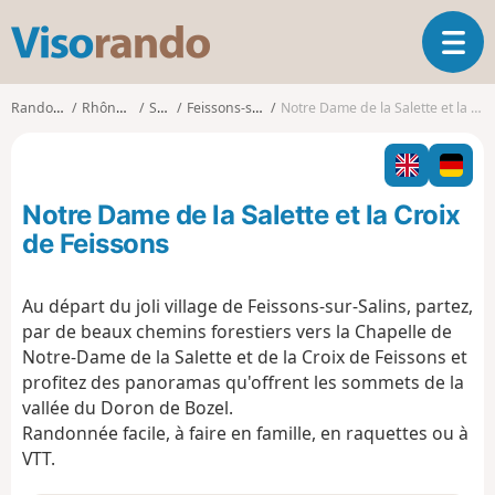
V
O
i
u
s
v
o
Randonnées
Rhône-Alpes
Savoie
Feissons-sur-Salins
Notre Dame de la Salette et la Croix de Feissons
r
r
i
a
r
n
l
d
Notre Dame de la Salette et la Croix
a
o
n
de Feissons
a
v
Au départ du joli village de Feissons-sur-Salins, partez,
i
par de beaux chemins forestiers vers la Chapelle de
g
a
Notre-Dame de la Salette et de la Croix de Feissons et
t
profitez des panoramas qu'offrent les sommets de la
i
vallée du Doron de Bozel.
o
Randonnée facile, à faire en famille, en raquettes ou à
n
VTT.