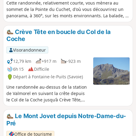
Cette randonnée, relativement courte, vous mènera au
sommet de la Pointe du Cuchet, d'où vous découvrirez un
panorama, à 360°, sur les monts environnants. La balade, à
travers une forêt de conifères, ouvre de beaux points de
vue sur le doron de Bozel et le doron de Belleville. Au
Crève Tête en boucle du Col de la
sommet, deux tables d'orientation vous permettront de vous
Coche
repérer dans le massif de la Vanoise.
Visorandonneur
12,79 km
+917 m
-923 m
6h 15
Difficile
Départ à Fontaine-le-Puits (Savoie)
Une randonnée au-dessus de la station
de Valmorel en suivant la crête depuis
le Col de la Coche jusqu’à Crève Tête,
point haut du parcours avec sa vue à
360°. Un retour par le Refuge de Pierre
Le Mont Jovet depuis Notre-Dame-du-
Larron et la cuvette de la Coche.
Pré
Office de tourisme