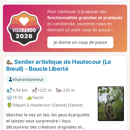
Bozel en passant par les hameaux de Le
Villard et de La Roche pour terminer par un
Pour continuer à proposer des
retour vers Montagny par une montée qui
fonctionnalités gratuites et pratiques
mettra vos mollets à rude épreuve.
en randonnée, soutenez-nous en
donnant un petit coup de pouce !
Je donne un coup de pouce
Sentier artistique de Hautecour (Le
Breuil) - Boucle Liberté
Visorandonneur
4,54 km
+225 m
-225 m
1h 55
Facile
Départ à Hautecour (Savoie) (Savoie)
Marchez le nez en l’air, les yeux écarquillés
et laissez-vous surprendre ! Vous
découvrirez des créations originales et