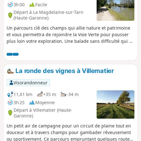
3h 00
Facile
Départ à La Magdelaine-sur-Tarn
(Haute-Garonne)
Un parcours clé des champs qui allie nature et patrimoine
et vous permettra de rejoindre la Voie Verte pour pousser
plus loin votre exploration. Une balade sans difficulté qui se
termine en bordure d'un petit lac où il fera bon se reposer.
Cette boucle emprunte une large partie de voies bitumées
qui vous permettront de rester au sec par temps humide.
Prévoir un chapeau lors des journées ensoleillées!
La ronde des vignes à Villematier
Visorandonneur
11,61 km
+35 m
-34 m
3h 25
Moyenne
Départ à Villematier (Haute-
Garonne)
Un petit air de campagne pour un circuit de plaine tout en
douceur et à travers champs pour gambader rêveusement
ou sportivement. Ce parcours empruntant quelques routes