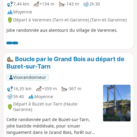
7,44 km
+134 m
-143 m
2h 30
Moyenne
Départ à Varennes (Tarn-et-Garonne) (Tarn-et-Garonne)
Jolie randonnée aux alentours du village de Varennes.
Boucle par le Grand Bois au départ de
Buzet-sur-Tarn
Visorandonneur
16,35 km
+359 m
-367 m
5h 40
Moyenne
Départ à Buzet-sur-Tarn (Haute-
Garonne)
Cette randonnée part de Buzet-sur-Tarn,
jolie bastide médiévale, pour sinuer
longuement dans le Grand Bois, forêt sur