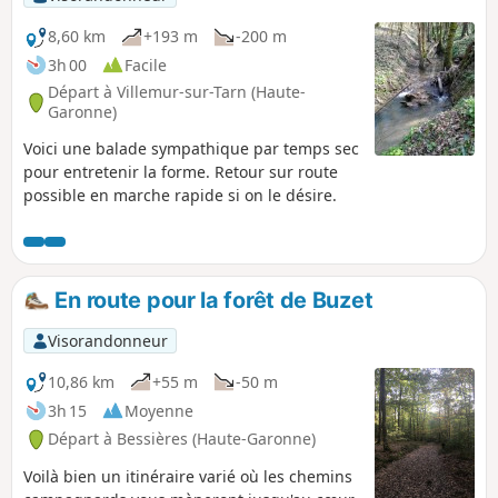
8,60 km
+193 m
-200 m
3h 00
Facile
Départ à Villemur-sur-Tarn (Haute-
Garonne)
Voici une balade sympathique par temps sec
pour entretenir la forme. Retour sur route
possible en marche rapide si on le désire.
En route pour la forêt de Buzet
Visorandonneur
10,86 km
+55 m
-50 m
3h 15
Moyenne
Départ à Bessières (Haute-Garonne)
Voilà bien un itinéraire varié où les chemins