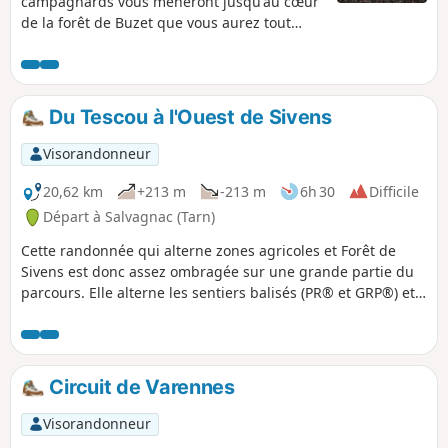
campagnards vous mèneront jusqu'au cœur
de la forêt de Buzet que vous aurez tout
loisir de découvrir. Ne manquez pas d'y
visiter la maison de la biodiversité pour tout
savoir de cet espace naturel sensible. La
forêt qui vous accueille est un espace
Du Tescou à l'Ouest de Sivens
naturel sensible. Veillez à bien respecter la
règlementation en vigueur.
Visorandonneur
20,62 km
+213 m
-213 m
6h 30
Difficile
Départ à Salvagnac (Tarn)
Cette randonnée qui alterne zones agricoles et Forêt de
Sivens est donc assez ombragée sur une grande partie du
parcours. Elle alterne les sentiers balisés (PR® et GRP®) et
les passages non balisés mais bien marqués. Pas de
difficultés particulières, en dehors de la distance.
Randonnée qui peut se pratiquer en toute saison.
Circuit de Varennes
Visorandonneur