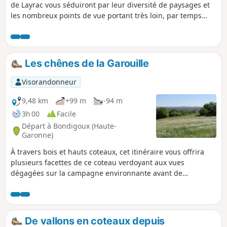
de Layrac vous séduiront par leur diversité de paysages et
les nombreux points de vue portant très loin, par temps
clair, le regard jusqu’aux Pyrénées. Des variantes sont
possibles sur ce parcours.
Les chênes de la Garouille
Visorandonneur
9,48 km
+99 m
-94 m
3h 00
Facile
Départ à Bondigoux (Haute-
Garonne)
À travers bois et hauts coteaux, cet itinéraire vous offrira
plusieurs facettes de ce coteau verdoyant aux vues
dégagées sur la campagne environnante avant de
redescendre dans la plaine. Avant de terminer la boucle,
faites une pause bucolique à l'ombre des chênes
tricentenaires, ils vous attendent déjà depuis si longtemps !
De vallons en coteaux depuis