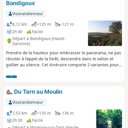
Bondigoux
Visorandonneur
8,12 km
+125 m
-127 m
2h 40
Facile
Départ à Bondigoux (Haute-
Garonne)
Prendre de la hauteur pour embrasser le panorama, ne pas
résister à l’appel de la forêt, descendre dans le vallon et
goûter au silence. Cet itinéraire comporte 2 variantes pour
redescendre du plateau, variantes qui forment une boucle
à l'intérieur de la boucle pour 2 fois plus de plaisir !
Du Tarn au Moulin
Visorandonneur
7,52 km
+135 m
-136 m
2h 30
Facile
Départ à Mirepoix-sur-Tarn (Haute-