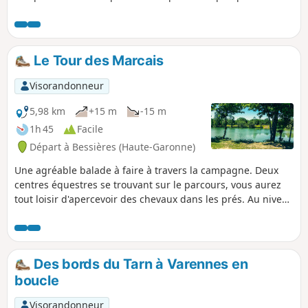
peu passantes et des portions de larges pistes permet de le
réaliser en toute saison. Au fil de la boucle, vous aurez tout
loisir de découvrir un vignoble qui a du cœur, la Négrette.
Profitez-en pour déguster avec modération.
Le Tour des Marcais
Visorandonneur
5,98 km
+15 m
-15 m
1h 45
Facile
Départ à Bessières (Haute-Garonne)
Une agréable balade à faire à travers la campagne. Deux
centres équestres se trouvant sur le parcours, vous aurez
tout loisir d'apercevoir des chevaux dans les prés. Au niveau
du centre Éconotre, vous pourrez rejoindre aisément la Voie
verte qui traverse notre territoire sur 17 km.
Des bords du Tarn à Varennes en
boucle
Visorandonneur