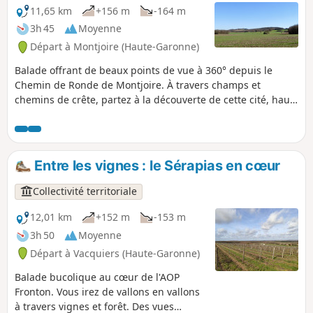
11,65 km
+156 m
-164 m
3h 45
Moyenne
Départ à Montjoire (Haute-Garonne)
Balade offrant de beaux points de vue à 360° depuis le
Chemin de Ronde de Montjoire. À travers champs et
chemins de crête, partez à la découverte de cette cité, haut
lieu de la résistance Cathare.
Entre les vignes : le Sérapias en cœur
Collectivité territoriale
12,01 km
+152 m
-153 m
3h 50
Moyenne
Départ à Vacquiers (Haute-Garonne)
Balade bucolique au cœur de l'AOP
Fronton. Vous irez de vallons en vallons
à travers vignes et forêt. Des vues