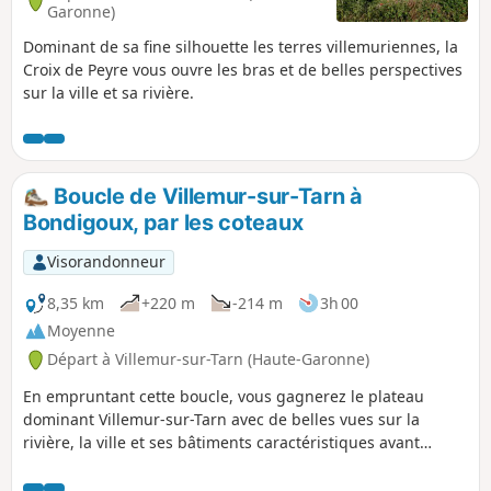
Garonne)
Dominant de sa fine silhouette les terres villemuriennes, la
Croix de Peyre vous ouvre les bras et de belles perspectives
sur la ville et sa rivière.
Boucle de Villemur-sur-Tarn à
Bondigoux, par les coteaux
Visorandonneur
8,35 km
+220 m
-214 m
3h 00
Moyenne
Départ à Villemur-sur-Tarn (Haute-Garonne)
En empruntant cette boucle, vous gagnerez le plateau
dominant Villemur-sur-Tarn avec de belles vues sur la
rivière, la ville et ses bâtiments caractéristiques avant
d'emprunter des chemins de crête qui vous plongeront
dans la campagne vallonnée environnante.