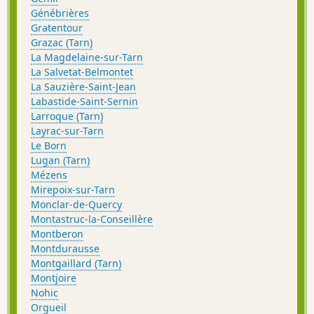
Génébrières
Gratentour
Grazac (Tarn)
La Magdelaine-sur-Tarn
La Salvetat-Belmontet
La Sauzière-Saint-Jean
Labastide-Saint-Sernin
Larroque (Tarn)
Layrac-sur-Tarn
Le Born
Lugan (Tarn)
Mézens
Mirepoix-sur-Tarn
Monclar-de-Quercy
Montastruc-la-Conseillère
Montberon
Montdurausse
Montgaillard (Tarn)
Montjoire
Nohic
Orgueil