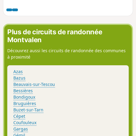
magnifiques sur la vallée du Girou avec
en toile de fond la chaine des Pyrénées
et une vue panoramique sur la vallée du
Tarn de Rabastens à Montauban
s’offriront à vous. Le circuit est jalonné
Plus de circuits de randonnée
de 13 bornes olfactives aux arômes des
Montvalen
vins de Fronton. Saurez-vous tous les
reconnaître ?
Découvrez aussi les circuits de randonnée des communes
à proximité
Azas
Bazus
Beauvais-sur-Tescou
Bessières
Bondigoux
Bruguières
Buzet-sur-Tarn
Cépet
Coufouleux
Gargas
Gémil