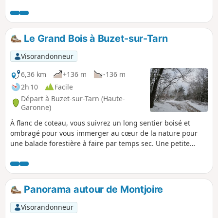
l'autre rive du Tarn. Après les hauteurs de
Roquemaure, on retrouve un paysage plus
dégagé fait de vallonnements entre prairies,
champs et petits bois avant de redescendre,
Le Grand Bois à Buzet-sur-Tarn
toujours par le Grand Bois, vers Mézens et la
Vallée du Tarn. Par temps clair, les Pyrénées
Visorandonneur
au Sud vous serviront de guide.
6,36 km
+136 m
-136 m
2h 10
Facile
Départ à Buzet-sur-Tarn (Haute-
Garonne)
À flanc de coteau, vous suivrez un long sentier boisé et
ombragé pour vous immerger au cœur de la nature pour
une balade forestière à faire par temps sec. Une petite
montée vous y attend pour atteindre les hauteurs, le reste
du parcours se fera tout en douceur.
Panorama autour de Montjoire
Visorandonneur