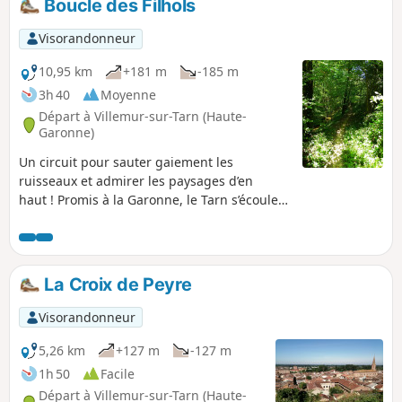
Boucle des Filhols
Visorandonneur
10,95 km
+181 m
-185 m
3h 40
Moyenne
Départ à Villemur-sur-Tarn (Haute-
Garonne)
Un circuit pour sauter gaiement les
ruisseaux et admirer les paysages d’en
haut ! Promis à la Garonne, le Tarn s’écoule
doucement dans la campagne environnante.
Cette longue balade propose de découvrir
ses berges, les coteaux offrant des points de
vue exceptionnels et les vallons ombragés
La Croix de Peyre
aux ruisseaux discrets. Suite aux
intempéries, le tracé le long du ruisseau a
Visorandonneur
été fortement endommagé après le (6)
(après la traversée de la D29). Il reste
5,26 km
+127 m
-127 m
toutefois accessible en étant vigilant.
1h 50
Facile
Départ à Villemur-sur-Tarn (Haute-