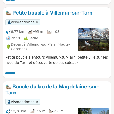
Petite boucle à Villemur-sur-Tarn
Visorandonneur
6,77 km
+95 m
-103 m
2h 10
Facile
Départ à Villemur-sur-Tarn (Haute-
Garonne)
Petite boucle alentours Villemur-sur-Tarn, petite ville sur les
rives du Tarn et découverte de ses coteaux.
Boucle du lac de la Magdelaine-sur-
Tarn
Visorandonneur
10,26 km
+16 m
-16 m