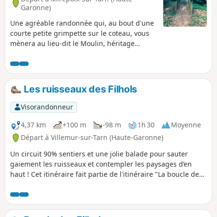
Garonne)
Une agréable randonnée qui, au bout d'une
courte petite grimpette sur le coteau, vous
mènera au lieu-dit le Moulin, héritage
disparu de la tradition pasteliére. Vous
pourrez imaginer les champs d'autrefois et
bénéficier de jolis panoramas sur la
campagne environnante avant de regagner
Les ruisseaux des Filhols
les bords de la rivière.
Visorandonneur
4,37 km
+100 m
-98 m
1h 30
Moyenne
Départ à Villemur-sur-Tarn (Haute-Garonne)
Un circuit 90% sentiers et une jolie balade pour sauter
gaiement les ruisseaux et contempler les paysages d’en
haut ! Cet itinéraire fait partie de l'itinéraire "La boucle des
Filhols"au départ de Villemur dans sa version réduite afin
d'être accessible aux familles avec enfants.