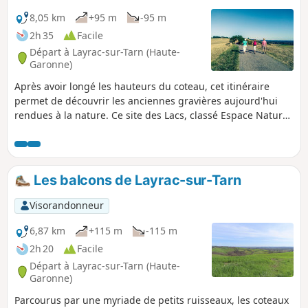
8,05 km
+95 m
-95 m
2h 35
Facile
Départ à Layrac-sur-Tarn (Haute-
Garonne)
Après avoir longé les hauteurs du coteau, cet itinéraire
permet de découvrir les anciennes gravières aujourd'hui
rendues à la nature. Ce site des Lacs, classé Espace Naturel
Sensible, présente une grande diversité de milieux offrant
une variété d'habitats dont la zone sanctuaire des oiseaux,
accueillant entre autres une importante colonie de hérons
cendrés. N'oubliez pas vos jumelles !
Les balcons de Layrac-sur-Tarn
Visorandonneur
6,87 km
+115 m
-115 m
2h 20
Facile
Départ à Layrac-sur-Tarn (Haute-
Garonne)
Parcourus par une myriade de petits ruisseaux, les coteaux