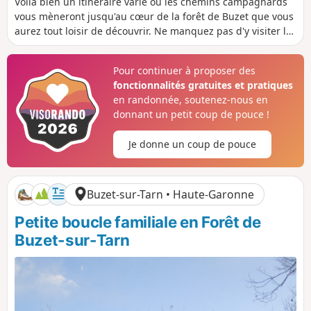
Voilà bien un itinéraire varié où les chemins campagnards
s
r
n
n
vous mèneront jusqu'au cœur de la forêt de Buzet que vous
t
é
i
i
aurez tout loisir de découvrir. Ne manquez pas d'y visiter la
a
e
v
v
maison de la biodiversité pour tout savoir de cet espace
n
e
e
naturel sensible. La forêt qui vous accueille est un espace
c
l
l
Pour continuer à proposer des
e
é
é
naturel sensible. Veillez à bien respecter la règlementation
fonctionnalités gratuites et pratiques
p
n
en vigueur.
o
é
en randonnée, soutenez-nous en
s
g
donnant un petit coup de pouce !
i
a
t
t
Je donne un coup de pouce
i
i
f
f
Buzet-sur-Tarn • Haute-Garonne
Petite boucle familiale en Forêt de
Buzet-sur-Tarn