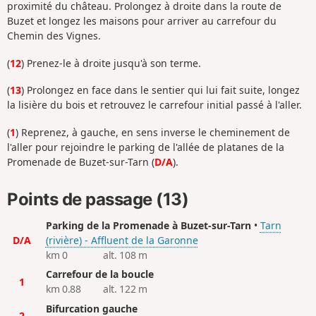
proximité du château. Prolongez à droite dans la route de
Buzet et longez les maisons pour arriver au carrefour du
Chemin des Vignes.
(
12
) Prenez-le à droite jusqu'à son terme.
(
13
) Prolongez en face dans le sentier qui lui fait suite, longez
la lisière du bois et retrouvez le carrefour initial passé à l'aller.
(
1
) Reprenez, à gauche, en sens inverse le cheminement de
l'aller pour rejoindre le parking de l'allée de platanes de la
Promenade de Buzet-sur-Tarn (
D/A
).
Points de passage (13)
Parking de la Promenade à Buzet-sur-Tarn
•
Tarn
D/A
(rivière) - Affluent de la Garonne
km 0
alt. 108 m
Carrefour de la boucle
1
km 0.88
alt. 122 m
Bifurcation gauche
2