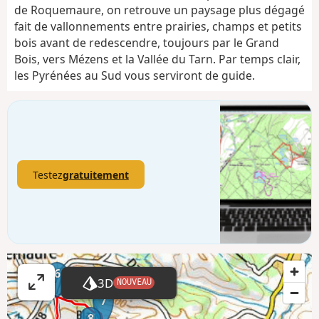
de Roquemaure, on retrouve un paysage plus dégagé
fait de vallonnements entre prairies, champs et petits
bois avant de redescendre, toujours par le Grand
Bois, vers Mézens et la Vallée du Tarn. Par temps clair,
les Pyrénées au Sud vous serviront de guide.
Testez
gratuitement
6
3D
NOUVEAU
A
7
ff
8