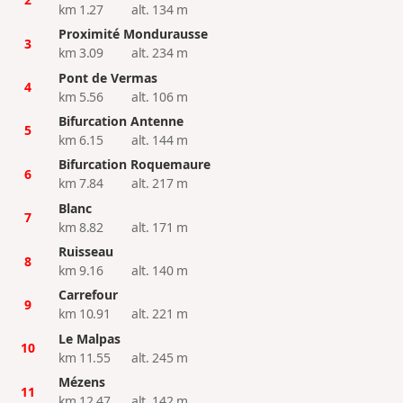
km 1.27
alt. 134 m
Proximité Mondurausse
3
km 3.09
alt. 234 m
Pont de Vermas
4
km 5.56
alt. 106 m
Bifurcation Antenne
5
km 6.15
alt. 144 m
Bifurcation Roquemaure
6
km 7.84
alt. 217 m
Blanc
7
km 8.82
alt. 171 m
Ruisseau
8
km 9.16
alt. 140 m
Carrefour
9
km 10.91
alt. 221 m
Le Malpas
10
km 11.55
alt. 245 m
Mézens
11
km 12.47
alt. 142 m