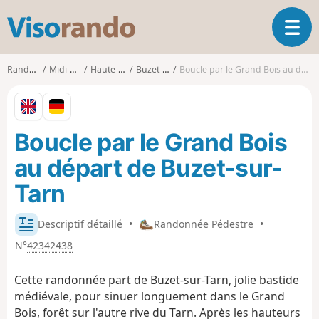
V
O
i
u
s
v
o
Randonnées
Midi-Pyrénées
Haute-Garonne
Buzet-sur-Tarn
Boucle par le Grand Bois au départ de Buzet-sur-Tarn
r
r
i
a
r
n
l
d
Boucle par le Grand Bois
a
o
n
au départ de Buzet-sur-
a
v
Tarn
i
g
Descriptif détaillé
•
Randonnée Pédestre
•
a
t
N°
42342438
i
o
Cette randonnée part de Buzet-sur-Tarn, jolie bastide
n
médiévale, pour sinuer longuement dans le Grand
Bois, forêt sur l'autre rive du Tarn. Après les hauteurs