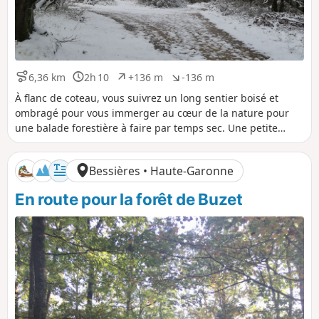
6,36 km
2h 10
+136 m
-136 m
D
D
D
D
i
u
é
é
À flanc de coteau, vous suivrez un long sentier boisé et
s
r
n
n
ombragé pour vous immerger au cœur de la nature pour
t
é
i
i
une balade forestière à faire par temps sec. Une petite
a
e
v
v
montée vous y attend pour atteindre les hauteurs, le reste
n
e
e
du parcours se fera tout en douceur.
c
l
l
Bessières • Haute-Garonne
e
é
é
p
n
En route pour la forêt de Buzet
o
é
s
g
i
a
t
t
i
i
f
f