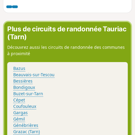
Barrières. Le chemin passe à travers
bois et prairies et offre de belles
perspectives sur la Vallée de la Vère, en
fin de parcours.
Plus de circuits de randonnée Tauriac
(Tarn)
Découvrez aussi les circuits de randonnée des communes
à proximité
Bazus
Beauvais-sur-Tescou
Bessières
Bondigoux
Buzet-sur-Tarn
Cépet
Coufouleux
Gargas
Gémil
Génébrières
Grazac (Tarn)