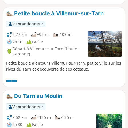
Petite boucle à Villemur-sur-Tarn
Visorandonneur
6,77 km
+95 m
-103 m
2h 10
Facile
Départ à Villemur-sur-Tarn (Haute-
Garonne)
Petite boucle alentours Villemur-sur-Tarn, petite ville sur les
rives du Tarn et découverte de ses coteaux.
Du Tarn au Moulin
Visorandonneur
7,52 km
+135 m
-136 m
2h 30
Facile