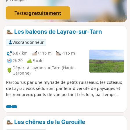
Testez
gratuitement
Les balcons de Layrac-sur-Tarn
Visorandonneur
6,87 km
+115 m
-115 m
2h 20
Facile
Départ à Layrac-sur-Tarn (Haute-
Garonne)
Parcourus par une myriade de petits ruisseaux, les coteaux
de Layrac vous séduiront par leur diversité de paysages et
les nombreux points de vue portant très loin, par temps
clair, le regard jusqu’aux Pyrénées. Des variantes sont
possibles sur ce parcours.
Les chênes de la Garouille