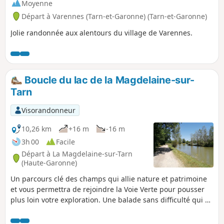
Moyenne
Départ à Varennes (Tarn-et-Garonne) (Tarn-et-Garonne)
Jolie randonnée aux alentours du village de Varennes.
Boucle du lac de la Magdelaine-sur-
Tarn
Visorandonneur
10,26 km
+16 m
-16 m
3h 00
Facile
Départ à La Magdelaine-sur-Tarn
(Haute-Garonne)
Un parcours clé des champs qui allie nature et patrimoine
et vous permettra de rejoindre la Voie Verte pour pousser
plus loin votre exploration. Une balade sans difficulté qui se
termine en bordure d'un petit lac où il fera bon se reposer.
Cette boucle emprunte une large partie de voies bitumées