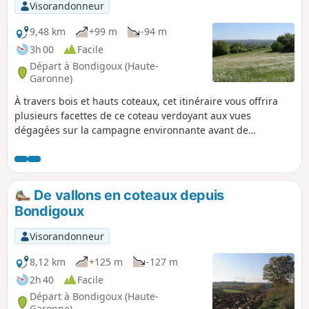
Visorandonneur
9,48 km
+99 m
-94 m
3h 00
Facile
Départ à Bondigoux (Haute-
Garonne)
À travers bois et hauts coteaux, cet itinéraire vous offrira
plusieurs facettes de ce coteau verdoyant aux vues
dégagées sur la campagne environnante avant de
redescendre dans la plaine. Avant de terminer la boucle,
faites une pause bucolique à l'ombre des chênes
tricentenaires, ils vous attendent déjà depuis si longtemps !
De vallons en coteaux depuis
Bondigoux
Visorandonneur
8,12 km
+125 m
-127 m
2h 40
Facile
Départ à Bondigoux (Haute-
Garonne)