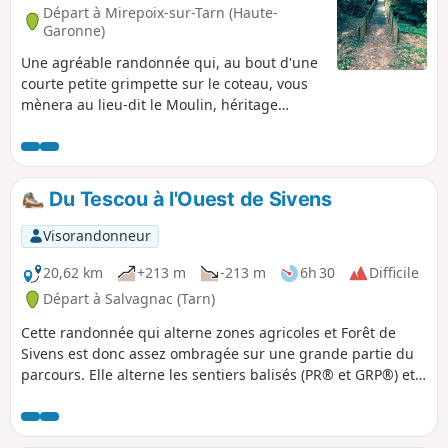
Départ à Mirepoix-sur-Tarn (Haute-
Garonne)
Une agréable randonnée qui, au bout d'une
courte petite grimpette sur le coteau, vous
mènera au lieu-dit le Moulin, héritage
disparu de la tradition pasteliére. Vous
pourrez imaginer les champs d'autrefois et
bénéficier de jolis panoramas sur la
campagne environnante avant de regagner
Du Tescou à l'Ouest de Sivens
les bords de la rivière.
Visorandonneur
20,62 km
+213 m
-213 m
6h 30
Difficile
Départ à Salvagnac (Tarn)
Cette randonnée qui alterne zones agricoles et Forêt de
Sivens est donc assez ombragée sur une grande partie du
parcours. Elle alterne les sentiers balisés (PR® et GRP®) et
les passages non balisés mais bien marqués. Pas de
difficultés particulières, en dehors de la distance.
Randonnée qui peut se pratiquer en toute saison.