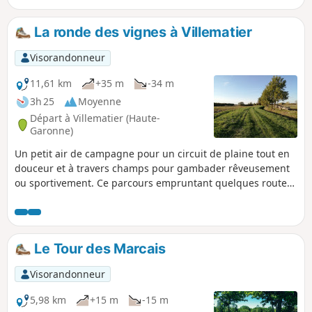
qui vous permettront de rester au sec par temps humide.
Prévoir un chapeau lors des journées ensoleillées!
La ronde des vignes à Villematier
Visorandonneur
11,61 km
+35 m
-34 m
3h 25
Moyenne
Départ à Villematier (Haute-
Garonne)
Un petit air de campagne pour un circuit de plaine tout en
douceur et à travers champs pour gambader rêveusement
ou sportivement. Ce parcours empruntant quelques routes
peu passantes et des portions de larges pistes permet de le
réaliser en toute saison. Au fil de la boucle, vous aurez tout
loisir de découvrir un vignoble qui a du cœur, la Négrette.
Profitez-en pour déguster avec modération.
Le Tour des Marcais
Visorandonneur
5,98 km
+15 m
-15 m