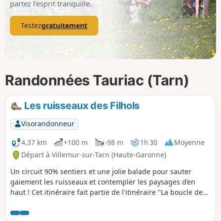
partez l’esprit tranquille.
Testez
gratuitement
Randonnées Tauriac (Tarn)
Les ruisseaux des Filhols
Visorandonneur
4,37 km
+100 m
-98 m
1h 30
Moyenne
Départ à Villemur-sur-Tarn (Haute-Garonne)
Un circuit 90% sentiers et une jolie balade pour sauter
gaiement les ruisseaux et contempler les paysages d’en
haut ! Cet itinéraire fait partie de l'itinéraire "La boucle des
Filhols"au départ de Villemur dans sa version réduite afin
d'être accessible aux familles avec enfants.