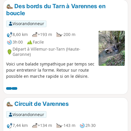
Des bords du Tarn à Varennes en
boucle
Visorandonneur
8,60 km
+193 m
-200 m
3h 00
Facile
Départ à Villemur-sur-Tarn (Haute-
Garonne)
Voici une balade sympathique par temps sec
pour entretenir la forme. Retour sur route
possible en marche rapide si on le désire.
Circuit de Varennes
Visorandonneur
7,44 km
+134 m
-143 m
2h 30