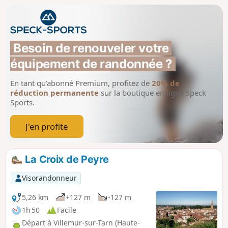
vue exceptionnels et les vallons ombragés
aux ruisseaux discrets. Suite aux
intempéries, le tracé le long du ruisseau a
été fortement endommagé après le (6)
Besoin de renouveler votre 
(après la traversée de la D29). Il reste
équipement de randonnée ?
toutefois accessible en étant vigilant.
En tant qu’abonné Premium, profitez de
20% de
réduction permanente
sur la boutique en ligne Speck
Sports.
J'en profite
La Croix de Peyre
Visorandonneur
5,26 km
+127 m
-127 m
1h 50
Facile
Départ à Villemur-sur-Tarn (Haute-