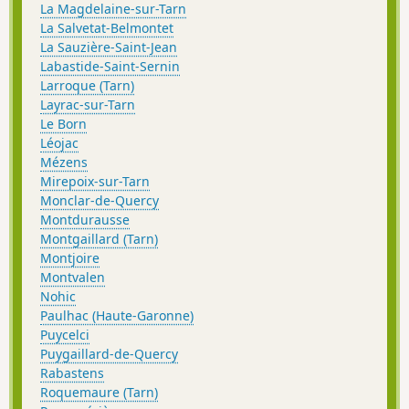
La Magdelaine-sur-Tarn
La Salvetat-Belmontet
La Sauzière-Saint-Jean
Labastide-Saint-Sernin
Larroque (Tarn)
Layrac-sur-Tarn
Le Born
Léojac
Mézens
Mirepoix-sur-Tarn
Monclar-de-Quercy
Montdurausse
Montgaillard (Tarn)
Montjoire
Montvalen
Nohic
Paulhac (Haute-Garonne)
Puycelci
Puygaillard-de-Quercy
Rabastens
Roquemaure (Tarn)