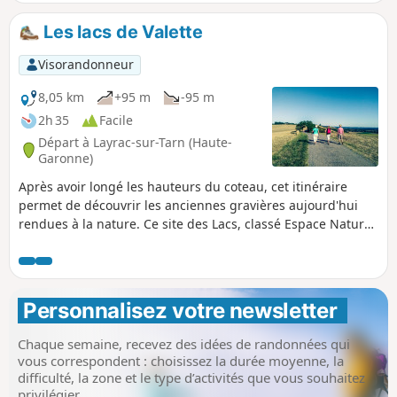
Les lacs de Valette
Visorandonneur
8,05 km
+95 m
-95 m
2h 35
Facile
Départ à Layrac-sur-Tarn (Haute-
Garonne)
Après avoir longé les hauteurs du coteau, cet itinéraire
permet de découvrir les anciennes gravières aujourd'hui
rendues à la nature. Ce site des Lacs, classé Espace Naturel
Sensible, présente une grande diversité de milieux offrant
une variété d'habitats dont la zone sanctuaire des oiseaux,
accueillant entre autres une importante colonie de hérons
cendrés. N'oubliez pas vos jumelles !
Personnalisez votre newsletter 
Chaque semaine, recevez des idées de randonnées qui
vous correspondent : choisissez la durée moyenne, la
difficulté, la zone et le type d’activités que vous souhaitez
privilégier.