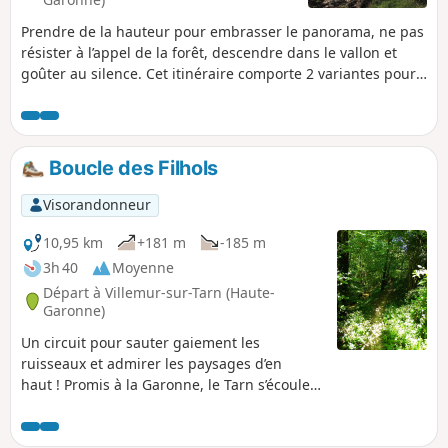
Prendre de la hauteur pour embrasser le panorama, ne pas
résister à l’appel de la forêt, descendre dans le vallon et
goûter au silence. Cet itinéraire comporte 2 variantes pour
redescendre du plateau, variantes qui forment une boucle
à l'intérieur de la boucle pour 2 fois plus de plaisir !
Boucle des Filhols
Visorandonneur
10,95 km
+181 m
-185 m
3h 40
Moyenne
Départ à Villemur-sur-Tarn (Haute-
Garonne)
Un circuit pour sauter gaiement les
ruisseaux et admirer les paysages d’en
haut ! Promis à la Garonne, le Tarn s’écoule
doucement dans la campagne environnante.
Cette longue balade propose de découvrir
ses berges, les coteaux offrant des points de