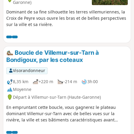
Garonne)
Dominant de sa fine silhouette les terres villemuriennes, la
Croix de Peyre vous ouvre les bras et de belles perspectives
sur la ville et sa rivière.
Boucle de Villemur-sur-Tarn à
Bondigoux, par les coteaux
Visorandonneur
8,35 km
+220 m
-214 m
3h 00
Moyenne
Départ à Villemur-sur-Tarn (Haute-Garonne)
En empruntant cette boucle, vous gagnerez le plateau
dominant Villemur-sur-Tarn avec de belles vues sur la
rivière, la ville et ses bâtiments caractéristiques avant
d'emprunter des chemins de crête qui vous plongeront
dans la campagne vallonnée environnante.