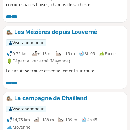
creux, espaces boisés, champs de vaches et
récoltes.
Les Mézières depuis Louverné
Visorandonneur
9,72 km
+113 m
-115 m
3h 05
Facile
Départ à Louverné (Mayenne)
Le circuit se trouve essentiellement sur route.
La campagne de Chailland
Visorandonneur
14,75 km
+188 m
-189 m
4h 45
Moyenne