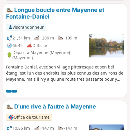
Longue boucle entre Mayenne et
Fontaine-Daniel
Visorandonneur
21,51 km
+206 m
-199 m
6h 45
Difficile
Départ à Mayenne (Mayenne)
(Mayenne)
Fontaine-Daniel, avec son village pittoresque et son bel
étang, est l'un des endroits les plus connus des environs de
Mayenne, mais il n'y a qu'une route très passante pour y
aller, et les possibilités de randonnée autour sont limitées.
Cet itinéraire, à faire en vélo ou à pied sur la journée
permet de relier la ville au village tout en empruntant une
coulée verte à travers la ville de Mayenne, puis en
D'une rive à l'autre à Mayenne
traversant les paysages champêtres et vallonnés de Saint-
Georges-Buttavent. Il parcourt aussi une bonne part de la
Office de tourisme
forêt de Salair près de Fontaine-Daniel. Pour raccourcir le
parcours, on peut laisser de côté le passage à Mayenne et
10,86 km
+147 m
-147 m