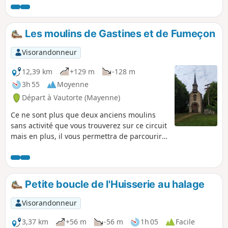
sur le parcours.
Les moulins de Gastines et de Fumeçon
Visorandonneur
12,39 km
+129 m
-128 m
3h 55
Moyenne
Départ à Vautorte (Mayenne)
Ce ne sont plus que deux anciens moulins
sans activité que vous trouverez sur ce circuit
mais en plus, il vous permettra de parcourir
bois et landes du pays gastinais.
Petite boucle de l'Huisserie au halage
Visorandonneur
3,37 km
+56 m
-56 m
1h 05
Facile