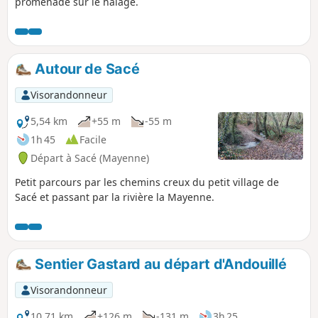
promenade sur le halage.
Autour de Sacé
Visorandonneur
5,54 km
+55 m
-55 m
1h 45
Facile
Départ à Sacé (Mayenne)
Petit parcours par les chemins creux du petit village de
Sacé et passant par la rivière la Mayenne.
Sentier Gastard au départ d'Andouillé
Visorandonneur
10,71 km
+126 m
-131 m
3h 25