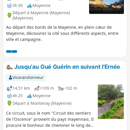
commencer ailleurs pour faire une boucle autour de
3h 30
Moyenne
Fontaine-Daniel.
Départ à Mayenne (Mayenne)
(Mayenne)
Au départ des bords de la Mayenne, en plein cœur de
Mayenne, découvrez la cité sous différents aspects, entre
ville et campagne.
Jusqu'au Gué Guérin en suivant l'Ernée
Visorandonneur
14,51 km
+109 m
-102 m
4h 25
Moyenne
Départ à Montenay (Mayenne)
Ce circuit, sous le nom "Circuit des sentiers
de l'Oscence" provient du pays mayennais. Il
procure le bonheur de cheminer le long de