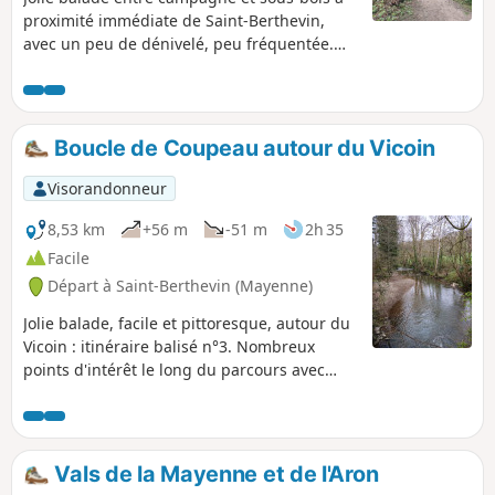
proximité immédiate de Saint-Berthevin,
avec un peu de dénivelé, peu fréquentée.
Quelques passages assez pittoresques avec
de beaux sentiers fleuris le long du Vicoin.
Avec un peu de chance, on peut assister à
l’entraînement des sulkys à Fouteau Mabon.
Boucle de Coupeau autour du Vicoin
(!) Attention au passage par la
départementale (7), elle peut être très
Visorandonneur
fréquentée le week-end. À éviter avec des
enfants.
8,53 km
+56 m
-51 m
2h 35
Facile
Départ à Saint-Berthevin (Mayenne)
Jolie balade, facile et pittoresque, autour du
Vicoin : itinéraire balisé n°3. Nombreux
points d'intérêt le long du parcours avec
passage à une aire de jeux et une base de
loisirs. Il y a un passage dangereux, 500 m
le long de la D500 entre le repère (4) et le
repère(5). La route peut être passante le
Vals de la Mayenne et de l'Aron
week-end. À éviter avec des enfants.