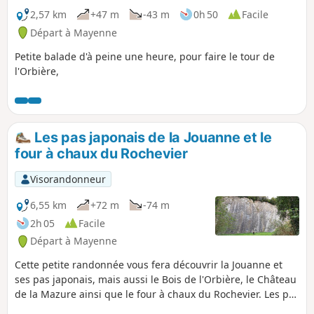
2,57 km
+47 m
-43 m
0h 50
Facile
Départ à Mayenne
Petite balade d'à peine une heure, pour faire le tour de
l'Orbière,
Les pas japonais de la Jouanne et le
four à chaux du Rochevier
Visorandonneur
6,55 km
+72 m
-74 m
2h 05
Facile
Départ à Mayenne
Cette petite randonnée vous fera découvrir la Jouanne et
ses pas japonais, mais aussi le Bois de l'Orbière, le Château
de la Mazure ainsi que le four à chaux du Rochevier. Les pas
japonais ont été de nouveau mis en place un peu plus bas