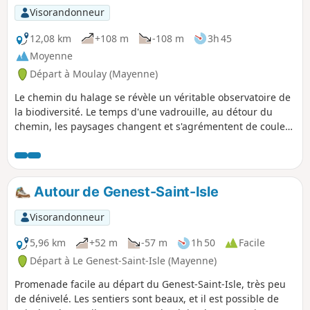
Visorandonneur
12,08 km
+108 m
-108 m
3h 45
Moyenne
Départ à Moulay (Mayenne)
Le chemin du halage se révèle un véritable observatoire de
la biodiversité. Le temps d'une vadrouille, au détour du
chemin, les paysages changent et s'agrémentent de couleur
variées selon les saisons. Un petit signe de la main, un petit
"bonjour", autant de rencontres qui rythment ce parcours
tranquille et reposant.
Autour de Genest-Saint-Isle
Visorandonneur
5,96 km
+52 m
-57 m
1h 50
Facile
Départ à Le Genest-Saint-Isle (Mayenne)
Promenade facile au départ du Genest-Saint-Isle, très peu
de dénivelé. Les sentiers sont beaux, et il est possible de