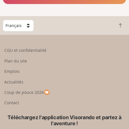
C
R
h
e
o
t
i
o
s
CGU et confidentialité
u
i
r
s
Plan du site
e
s
n
e
Emplois
h
z
Actualités
a
u
u
n
Coup de pouce 2026
t
p
a
Contact
y
s
Téléchargez l'application Visorando et partez à
l'aventure !