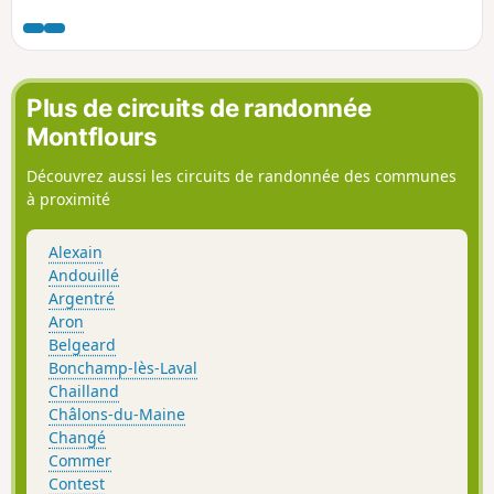
l'Ernée, petite rivière qui rejoint la Mayenne,
affluent de la Loire, ainsi que dans de
magnifiques chemins creux.
Plus de circuits de randonnée
Montflours
Découvrez aussi les circuits de randonnée des communes
à proximité
Alexain
Andouillé
Argentré
Aron
Belgeard
Bonchamp-lès-Laval
Chailland
Châlons-du-Maine
Changé
Commer
Contest