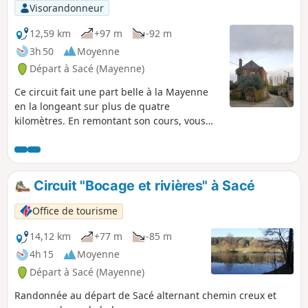
Visorandonneur
12,59 km
+97 m
-92 m
3h 50
Moyenne
Départ à Sacé (Mayenne)
Ce circuit fait une part belle à la Mayenne
en la longeant sur plus de quatre
kilomètres. En remontant son cours, vous
passerez devant cinq barrages-écluses dont
certains sont associés à une petite centrale
électrique.
Circuit "Bocage et rivières" à Sacé
Office de tourisme
14,12 km
+77 m
-85 m
4h 15
Moyenne
Départ à Sacé (Mayenne)
Randonnée au départ de Sacé alternant chemin creux et