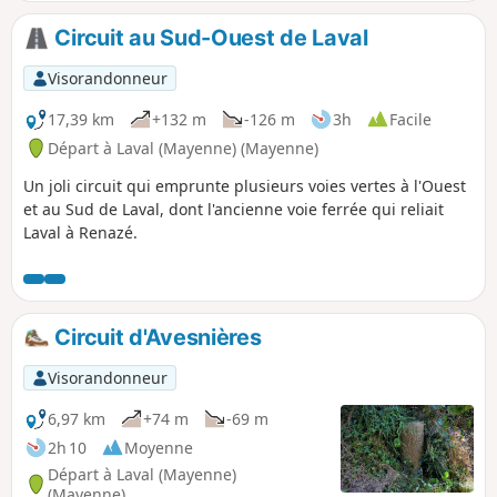
Circuit au Sud-Ouest de Laval
Visorandonneur
17,39 km
+132 m
-126 m
3h
Facile
Départ à Laval (Mayenne) (Mayenne)
Un joli circuit qui emprunte plusieurs voies vertes à l'Ouest
et au Sud de Laval, dont l'ancienne voie ferrée qui reliait
Laval à Renazé.
Circuit d'Avesnières
Visorandonneur
6,97 km
+74 m
-69 m
2h 10
Moyenne
Départ à Laval (Mayenne)
(Mayenne)