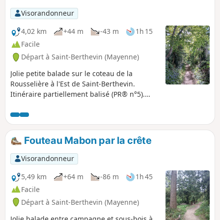
Visorandonneur
4,02 km
+44 m
-43 m
1h 15
Facile
Départ à Saint-Berthevin (Mayenne)
Jolie petite balade sur le coteau de la
Rousselière à l'Est de Saint-Berthevin.
Itinéraire partiellement balisé (PR® n°5).
Sentiers très agréables à flanc de coteau
(fleuris à profusion au printemps). La
traversée de la zone résidentielle est
plaisante et aérée.
Fouteau Mabon par la crête
Visorandonneur
5,49 km
+64 m
-86 m
1h 45
Facile
Départ à Saint-Berthevin (Mayenne)
Jolie balade entre campagne et sous-bois à