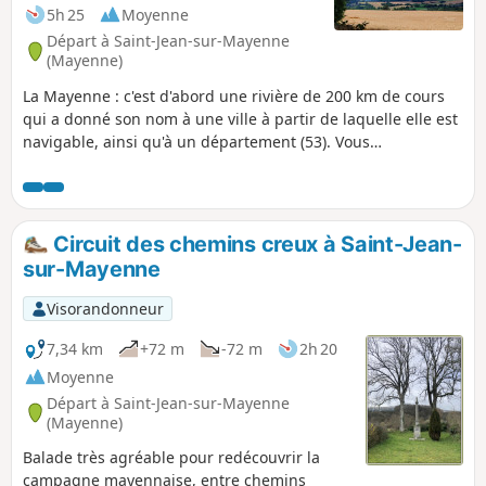
5h 25
Moyenne
Départ à Saint-Jean-sur-Mayenne
(Mayenne)
La Mayenne : c'est d'abord une rivière de 200 km de cours
qui a donné son nom à une ville à partir de laquelle elle est
navigable, ainsi qu'à un département (53). Vous
commencerez par découvrir la campagne par un chemin
buissonnier, puis par des chemins dits de traverse, en terre,
parfois asphaltés, avec point de vue sur le vallon des
Merveilles pour finir par la rivière qui traverse le granite du
Circuit des chemins creux à Saint-Jean-
Moulin Oger puis une gorge profonde formée par deux
sur-Mayenne
escarpements dans les grès.
Visorandonneur
7,34 km
+72 m
-72 m
2h 20
Moyenne
Départ à Saint-Jean-sur-Mayenne
(Mayenne)
Balade très agréable pour redécouvrir la
campagne mayennaise, entre chemins