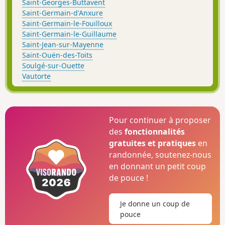
Saint-Georges-Buttavent
Saint-Germain-d'Anxure
Saint-Germain-le-Fouilloux
Saint-Germain-le-Guillaume
Saint-Jean-sur-Mayenne
Saint-Ouën-des-Toits
Soulgé-sur-Ouette
Vautorte
Pour continuer à proposer
des
fonctionnalités
gratuites et pratiques
en
randonnée, soutenez-nous
en donnant un petit coup
de pouce !
Je donne un coup de
pouce