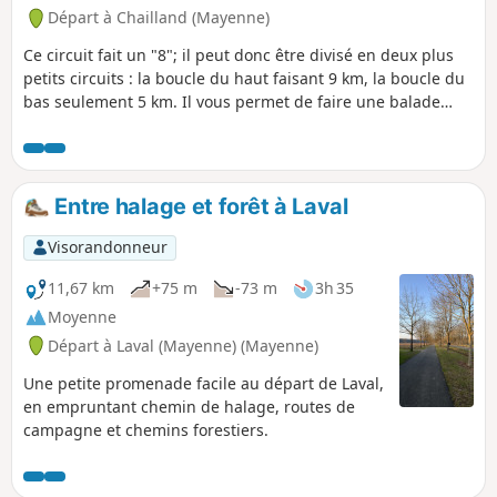
Départ à Chailland (Mayenne)
Ce circuit fait un "8"; il peut donc être divisé en deux plus
petits circuits : la boucle du haut faisant 9 km, la boucle du
bas seulement 5 km. Il vous permet de faire une balade
champêtre sur des petites routes de campagne donc peu
fréquentées et des chemins très agréables.
Entre halage et forêt à Laval
Visorandonneur
11,67 km
+75 m
-73 m
3h 35
Moyenne
Départ à Laval (Mayenne) (Mayenne)
Une petite promenade facile au départ de Laval,
en empruntant chemin de halage, routes de
campagne et chemins forestiers.