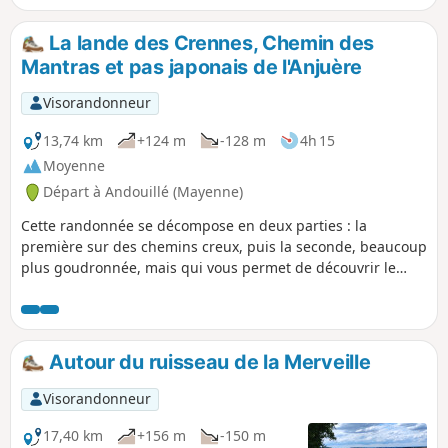
La lande des Crennes, Chemin des
Mantras et pas japonais de l'Anjuère
Visorandonneur
13,74 km
+124 m
-128 m
4h 15
Moyenne
Départ à Andouillé (Mayenne)
Cette randonnée se décompose en deux parties : la
première sur des chemins creux, puis la seconde, beaucoup
plus goudronnée, mais qui vous permet de découvrir le
superbe paysage de l'Ernée à l'Anjuère. La traversée de
l'Ernée peut être impossible l'hiver ou si le niveau de la
rivière est trop élevé. La traversée, longue d'environ 20 m,
peut être dangereuse si les cailloux sont humides : ne pas
Autour du ruisseau de la Merveille
prendre de risques. En cas de rivière trop haute, vous
pouvez reprendre la direction du bourg d'Andouillé, au
Visorandonneur
niveau du Lattay.
17,40 km
+156 m
-150 m