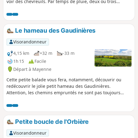
voir des chevreuils. Par temps de pluie, deux ou trois
passages sont inondés sur quelques mètres, mais il est
possible de contourner la difficulté par le champ adjacent
(marcher en lisière). Belle arrivée le long d'un joli petit
ruisseau.
Le hameau des Gaudinières
Visorandonneur
4,15 km
+32 m
-33 m
1h 15
Facile
Départ à Mayenne
Cette petite balade vous fera, notamment, découvrir ou
redécouvrir le jolie petit hameau des Gaudinières.
Attention, les chemins empruntés ne sont pas toujours
entretenus, prévoir un pantalon long pour se protéger des
orties !
Petite boucle de l'Orbière
Visorandonneur