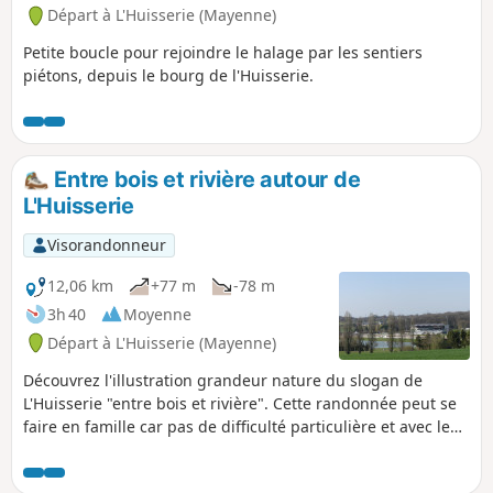
Départ à L'Huisserie (Mayenne)
Petite boucle pour rejoindre le halage par les sentiers
piétons, depuis le bourg de l'Huisserie.
Entre bois et rivière autour de
L'Huisserie
Visorandonneur
12,06 km
+77 m
-78 m
3h 40
Moyenne
Départ à L'Huisserie (Mayenne)
Découvrez l'illustration grandeur nature du slogan de
L'Huisserie "entre bois et rivière". Cette randonnée peut se
faire en famille car pas de difficulté particulière et avec le
pique-nique (vous trouverez des tables aux repères (6) et
peu après le (7)).